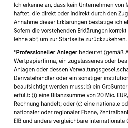
Ich erkenne an, dass kein Unternehmen von
Der Wert der Anlagen und der mit ihnen erzielten Erträge k
voller Höhe zurückerhalten.
haftet, die direkt oder indirekt durch den Z
Annahme dieser Erklärungen bestätige ich e
Die Performance versteht sich nach Abzug der Gebühren. 
(sofern angeboten) kann abweichen. Setzen Sie sich bitte
Sofern die vorstehenden Erklärungen korrekt s
Anlageentscheidung treffen.
lehne ab“, um zur Startseite zurückzukehren.
Der Einsatz von Fremdkapital erhöht die Risiken, so dass
auch im positiven Sinne, im Wert dieser Anlage und damit
*
Professioneller Anleger
bedeutet (gemäß Ausl
Die auf dieser Webseite verfügbaren Unterlagen beziehen 
Wertpapierfirma, ein zugelassenes oder beau
Teilfonds in allen Ländern verfügbar sind und Teilfonds ni
jeweils geltenden Gesetzen oder Vorschriften zuwiderlau
Anlagen oder dessen Verwaltungsgesellschaf
Derivatehändler oder ein sonstiger institutio
Je höher die Kategorie (1-7), desto höher ist der mögliche 
eine risikofreie Anlage handelt. Bitte beachten Sie die Ba
beaufsichtigt werden muss; b) ein Großunt
Anlageklassen enthalten.
erfüllt: (i) eine Bilanzsumme von 20 Mio. EUR
1
Das
Morningstar Rating™
(Sterne-Rating) für Fonds wird
Rechnung handelt; oder (c) eine nationale od
Renten- und Lebensversicherung), börsennotierte Fonds, g
nationaler oder regionaler Ebene, Zentralban
offene Investmentfonds werden zu Vergleichszwecken zu 
eine Kennzahl, die die Schwankungen der monatlichen Übe
EIB und andere vergleichbare internationale
Performanceschwankungen und eine beständige Wertentwick