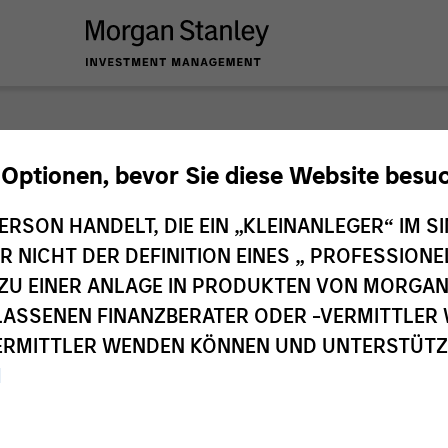
nley Investme
 Optionen, bevor Sie diese Website besu
ERSON HANDELT, DIE EIN „KLEINANLEGER“ IM SI
DER NICHT DER DEFINITION EINES „ PROFESSIO
EN ZU EINER ANLAGE IN PRODUKTEN VON MORG
ELASSENEN FINANZBERATER ODER -VERMITTLER 
RMITTLER WENDEN KÖNNEN UND UNTERSTÜTZUN
M
Investmentteams
Ant
1