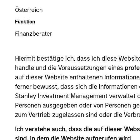
Österreich
Z
Funktion
Finanzberater
Dieses Dokument ist ein Marketingdokument.
Hiermit bestätige ich, dass ich diese Websi
handle und die Voraussetzungen eines
profe
Die Wertentwicklung in der Vergangenheit ist kein verlä
sinken. Alle Performanceangaben werden auf Basis der 
auf dieser Website enthaltenen Informatione
Management.
ferner bewusst, dass sich die Informatione
Klicken Sie auf den Fondsnamen, um Informationen über d
Stanley Investment Management verwaltet od
Personen ausgegeben oder von Personen genu
zum Vertrieb zugelassen sind oder die Verbr
Ich verstehe auch, dass die auf dieser Webs
*Basiswährung des Fonds
sind, in dem die Website aufgerufen wird.