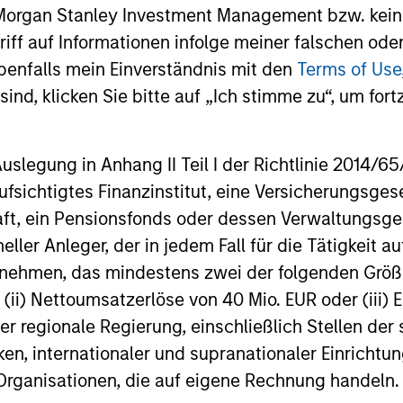
 Morgan Stanley Investment Management bzw. kein
önnen sowohl steigen als auch fallen. Es ist daher möglich, das
ugriff auf Informationen infolge meiner falschen od
benfalls mein Einverständnis mit den
Terms of Use
Die Angaben zur Performance des laufenden Jahres sind nicht 
 gründlich mit den Anlagezielen und -risiken sowie den Kosten
ind, klicken Sie bitte auf „Ich stimme zu“, um fortz
 eine relativ kleine Bewegung im Wert einer Anlage zu einer u
 auch im Wert des Fonds führen kann.
egung in Anhang II Teil I der Richtlinie 2014/65/EU
sich auf mehrere Teilfonds der Morgan Stanley Investment Man
fsichtigtes Finanzinstitut, eine Versicherungsge
cht für Personen mit Wohnsitz in Ländern verfügbar sind, in de
fen würde.
t, ein Pensionsfonds oder dessen Verwaltungsges
neller Anleger, der in jedem Fall für die Tätigkeit
Ertrag, aber auch das Risiko, den ursprünglich angelegten Betra
sisInformationsBlatt („BIB“) des Fonds unter Ressourcen, die Ri
ernehmen, das mindestens zwei der folgenden Gr
, (ii) Nettoumsatzerlöse von 40 Mio. EUR oder (iii) 
 für Vermögensverwaltungsprodukte (wie Investmentfonds, Varia
er regionale Regierung, einschließlich Stellen de
eschlossene Fonds und separate Konten) berechnet, die seit mi
ken, internationaler und supranationaler Einrichtun
einer Kategorie zusammengefasst. Das Rating wird anhand der
rschussrendite eines verwalteten Produkts berücksichtigt. Da
 Organisationen, die auf eigene Rechnung handeln.
lung gelegt. Die besten 10% der Produkte in jeder Kategorie 