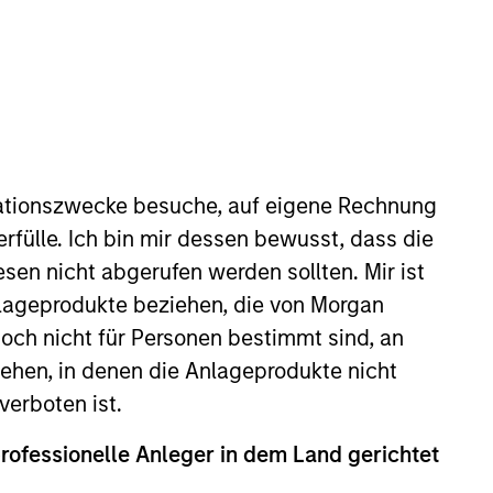
ZURÜCKSETZEN
ationszwecke besuche, auf eigene Rechnung
rfülle. Ich bin mir dessen bewusst, dass die
dite kann infolge von Währungsschwankungen steigen oder
 Index-Daten stammen von Morgan Stanley Investment
sen nicht abgerufen werden sollten. Mir ist
nlageprodukte beziehen, die von Morgan
ch nicht für Personen bestimmt sind, an
hen, in denen die Anlageprodukte nicht
verboten ist.
professionelle Anleger in dem Land gerichtet