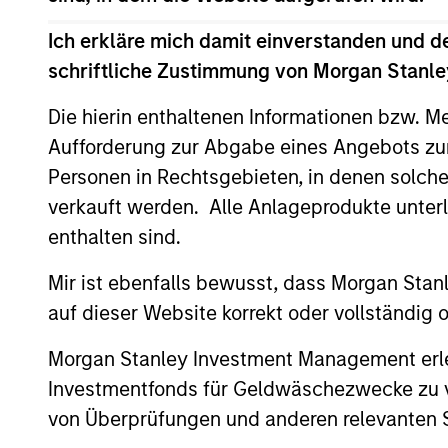
Dieses Material enthält Informationen über die Teilfond
Ich erkläre mich damit einverstanden und d
Variable). (die „Gesellschaft“), die im Großherzogtum 
geänderten Fassung registriert ist. Die Gesellschaft is
schriftliche Zustimmung von Morgan Stanley
Anträge auf Anteile an den Teilfonds sollten erst gestel
Die hierin enthaltenen Informationen bzw. M
Document („KIID“), der Jahres- und Halbjahresbericht („
https://www.morganstanley.com/im/msinvf/index.html
v
Aufforderung zur Abgabe eines Angebots zu
Centre, 6B route de Trèves, L-2633 Senningerberg, R.C.S. 
Personen in Rechtsgebieten, in denen solch
Informationen in Bezug auf Nachhaltigkeitsaspekte des 
verkauft werden. Alle Anlageprodukte unter
Italienische Anleger sollten darüber hinaus das „Erweit
enthalten sind.
Hongkong“ im Verkaufsprospekt beachten. Deutschsprachi
Halbjahresberichte sowie zusätzliche Informationen sind k
Mir ist ebenfalls bewusst, dass Morgan Sta
Général-Dufour, 1204 Genf, Schweiz. Die Schweizer Zahlst
auf dieser Website korrekt oder vollständig
Beendet die Verwaltungsgesellschaft des entsprechenden
registriert ist, so geschieht dies in Übereinstimmung mi
Morgan Stanley Investment Management erle
Mit dem Fonds verbundene Begriffe und Begriffsbestimm
Investmentfonds für Geldwäschezwecke zu ver
Performanceangaben werden auf Basis der Nettoinventarw
von Überprüfungen und anderen relevanten S
Anteilen anfallen, werden nicht berücksichtigt. Alle Pe