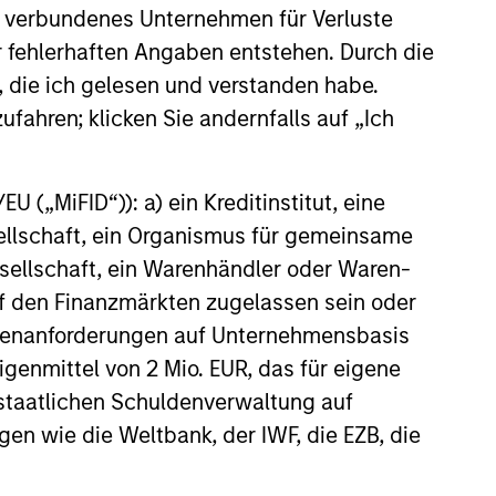
 verbundenes Unternehmen für Verluste
s Anleger das ursprünglich investierte Kapital nicht in
er fehlerhaften Angaben entstehen. Durch die
, die ich gelesen und verstanden habe.
annualisiert. Die Performance von anderen Anteilsklassen
 und Gebühren des Fonds auseinander, bevor Sie eine
ufahren; klicken Sie andernfalls auf „Ich
nverhältnismäßig großen Bewegung, sowohl im negativen als
 („MiFID“)): a) ein Kreditinstitut, eine
agement Funds-Reihe. Bitte beachten Sie, dass nicht alle
sellschaft, ein Organismus für gemeinsame
nen die Weitergabe bzw. Verfügbarkeit des Materials den
ellschaft, ein Warenhändler oder Waren-
 auf den Finanzmärkten zugelassen sein oder
g zu verlieren. Kategorie 1 bedeutet nicht, dass es sich um
sikoeinstufungen und -hinweise für die einzelnen
ößenanforderungen auf Unternehmensbasis
Eigenmittel von 2 Mio. EUR, das für eigene
ble-Annuity- und Variable-Life-Unterkonten (variable
r staatlichen Schuldenverwaltung auf
ndestens drei Jahren existieren. Börsennotierte Fonds und
gen wie die Weltbank, der IWF, die EZB, die
 Morningstar Risk-Adjusted Return (MRAR) berechnet,
bei wird besonderes Gewicht auf die negativen
erhalten 5 Sterne, die nächsten 22,5% 4 Sterne, die