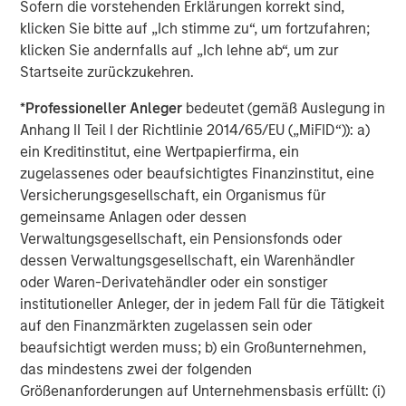
Morgan Stanley (NYSE: MS) is a leading global financial
Sofern die vorstehenden Erklärungen korrekt sind,
services firm providing a wide range of investment
klicken Sie bitte auf „Ich stimme zu“, um fortzufahren;
banking, securities, wealth management and investment
klicken Sie andernfalls auf „Ich lehne ab“, um zur
management services. With offices in 42 countries, the
Startseite zurückzukehren.
Firm’s employees serve clients worldwide including
*
Professioneller Anleger
bedeutet (gemäß Auslegung in
corporations, governments, institutions and individuals.
Anhang II Teil I der Richtlinie 2014/65/EU („MiFID“)): a)
For further information about Morgan Stanley, please visit
ein Kreditinstitut, eine Wertpapierfirma, ein
www.morganstanley.com
.
zugelassenes oder beaufsichtigtes Finanzinstitut, eine
Versicherungsgesellschaft, ein Organismus für
Morgan Stanley Real Estate Investing
gemeinsame Anlagen oder dessen
Morgan Stanley Real Estate Investing (MSREI) manages
Verwaltungsgesellschaft, ein Pensionsfonds oder
global value-add / opportunistic and regional core / core-
dessen Verwaltungsgesellschaft, ein Warenhändler
plus real estate investment strategies. The team's
oder Waren-Derivatehändler oder ein sonstiger
experience encompasses a broad array of asset classes,
institutioneller Anleger, der in jedem Fall für die Tätigkeit
geographic regions and investment themes across all
auf den Finanzmärkten zugelassen sein oder
phases of the real estate cycle.
beaufsichtigt werden muss; b) ein Großunternehmen,
das mindestens zwei der folgenden
Größenanforderungen auf Unternehmensbasis erfüllt: (i)