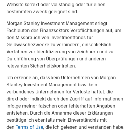
worldwide on behalf of its clients.
Website korrekt oder vollständig oder für einen
bestimmten Zweck geeignet sind.
About Morgan Stanley Investment Management
Morgan Stanley Investment Management erlegt
Morgan Stanley Investment Management, together with
Fachleuten des Finanzsektors Verpflichtungen auf, um
its investment advisory affiliates, has more than 1,400
den Missbrauch von Investmentfonds für
investment professionals around the world and $1.8
Geldwäschezwecke zu verhindern, einschließlich
trillion in assets under management or supervision as of
Verfahren zur Identifizierung von Zeichnern und zur
September 30, 2024. Morgan Stanley Investment
Durchführung von Überprüfungen und anderen
Management strives to provide strong long-term
relevanten Sicherheitskontrollen.
investment performance, outstanding service, and a
comprehensive suite of investment management
Ich erkenne an, dass kein Unternehmen von Morgan
solutions to a diverse client base, which includes
Stanley Investment Management bzw. kein
governments, institutions, corporations and individuals
verbundenes Unternehmen für Verluste haftet, die
worldwide. For further information about Morgan Stanley
direkt oder indirekt durch den Zugriff auf Informationen
Investment Management, please visit
infolge meiner falschen oder fehlerhaften Angaben
www.morganstanley.com/im
entstehen. Durch die Annahme dieser Erklärungen
bestätige ich ebenfalls mein Einverständnis mit
About Morgan Stanley
den
Terms of Use
, die ich gelesen und verstanden habe.