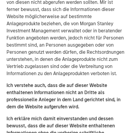
facility in particular is a critical asset for distribution and
von diesen nicht abgerufen werden sollten. Mir ist
logistics needs in a significant region of Southern
ferner bewusst, dass sich die Informationen dieser
California where both a lack of space and regulatory
Website möglicherweise auf bestimmte
hurdles present development constraints.”
Anlageprodukte beziehen, die von Morgan Stanley
Investment Management verwaltet oder in beratender
The property is uniquely situated adjacent to LAX in West
Funktion angeboten werden, jedoch nicht für Personen
LA and provides unparalleled distribution access to some
bestimmt sind, an Personen ausgegeben oder von
of the region’s most affluent communities including Santa
Personen genutzt werden dürfen, die Rechtsordnungen
Monica, Brentwood and Beverly Hills, and their three
unterstehen, in denen die Anlageprodukte nicht zum
million residents.
Vertrieb zugelassen sind oder die Verbreitung von
Informationen zu den Anlageprodukten verboten ist.
MSREI recently announced the sale leaseback of a 26-
acre IOS facility in Fontana, CA, for Oldcastle
Ich verstehe auch, dass die auf dieser Website
Infrastructure in November 2025. With this West LA
enthaltenen Informationen nicht an Dritte als
facility, MSREI has acquired approximately $1.5 billion of
professionelle Anleger in dem Land gerichtet sind, in
U.S. industrial assets this year bringing its U.S. industrial
dem die Website aufgerufen wird.
portfolio to more than 75 million square feet.
Ich erkläre mich damit einverstanden und dessen
Commenting on the asset class, Will Milam, Head of U.S.
bewusst, dass die auf dieser Website enthaltenen
Investments at Morgan Stanley Real Estate Investing,
Informationen ohne die vorherige schriftliche