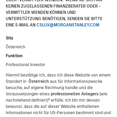
KEINEN ZUGELASSENEN FINANZBERATER ODER -
VERMITTLER WENDEN KÖNNEN UND
NEW YORK — December 15, 2025
UNTERSTÜTZUNG BENÖTIGEN, SENDEN SIE BITTE
EINE E-MAIL AN
CSLUX@MORGANSTANLEY.COM
Morgan Stanley Investment Management, through
investment funds managed by Morgan Stanley Real
Sitz
Estate Investing (MSREI), announced today the acquisition
of a last-mile delivery distribution facility adjacent to Los
Österreich
Angeles International Airport (LAX) that is long-term net
Funktion
leased to a major multinational e-commerce retailer. The
$211 million acquisition includes a newly developed Class
Professional Investor
A distribution building and an industrial outdoor storage
Hiermit bestätige ich, dass ich diese Website von einem
(IOS) parking site on 19 acres of land.
Standort in
Österreich
aus für Informationszwecke
“We are pleased to acquire this facility in a highly
besuche, auf eigene Rechnung handle und die
strategic distribution location, underscoring our
Voraussetzungen eines
professionellen Anlegers
(wie
continued strategy of securing key net lease investments
nachstehend definiert)
*
erfülle. Ich bin mir dessen
in core logistics markets,” said David Gross, Managing
bewusst, dass die auf dieser Website enthaltenen
Director at Morgan Stanley Real Estate Investing. “This
Informationen nicht für US-Personen bestimmt sind und