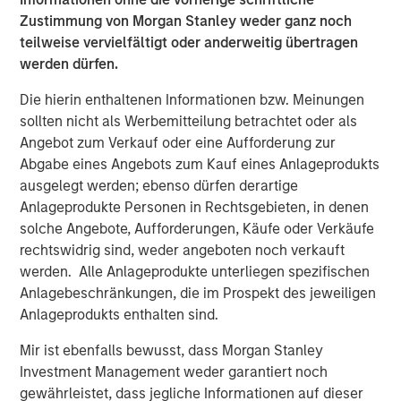
said: “The rise of e-commerce has fundamentally
Zustimmung von Morgan Stanley weder ganz noch
increased demand for well-located, modern logistics
teilweise vervielfältigt oder anderweitig übertragen
assets which we believe are critical infrastructure for
werden dürfen.
today’s economy and offer strong, long-term growth.”
Die hierin enthaltenen Informationen bzw. Meinungen
About Morgan Stanley Real Estate Investing
sollten nicht als Werbemitteilung betrachtet oder als
Angebot zum Verkauf oder eine Aufforderung zur
Morgan Stanley Real Estate Investing (MSREI) is the global
Abgabe eines Angebots zum Kauf eines Anlageprodukts
private real estate investment management business of
ausgelegt werden; ebenso dürfen derartige
Morgan Stanley. One of the most active property
Anlageprodukte Personen in Rechtsgebieten, in denen
investors in the world for over three decades, MSREI
solche Angebote, Aufforderungen, Käufe oder Verkäufe
employs a patient, disciplined approach through global
rechtswidrig sind, weder angeboten noch verkauft
value-add / opportunistic and regional core / core-plus
werden. Alle Anlageprodukte unterliegen spezifischen
real estate investment strategies. With 17 offices
Anlagebeschränkungen, die im Prospekt des jeweiligen
throughout the U.S., Europe and Asia, regional teams of
Anlageprodukts enthalten sind.
dedicated real estate professionals combine a unique
global perspective with local presence and significant
Mir ist ebenfalls bewusst, dass Morgan Stanley
transaction execution expertise. MSREI currently
Investment Management weder garantiert noch
manages $55 billion of gross real estate assets
gewährleistet, dass jegliche Informationen auf dieser