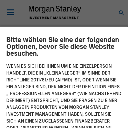
Bitte wählen Sie eine der folgenden
NEWSROOM
Optionen, bevor Sie diese Website
besuchen.
Morgan Stanley Real Estate
Investing Acquires LAX
WENN ES SICH BEI IHNEN UM EINE EINZELPERSON
HANDELT, DIE EIN „KLEINANLEGER“ IM SINNE DER
Last-mile Delivery Facility
RICHTLINIE 2011/61/EU (AIFMD) IST, ODER WENN SIE
EIN ANLEGER SIND, DER NICHT DER DEFINITION EINES
for $211 Million
„ PROFESSIONELLEN ANLEGERS“ (WIE NACHSTEHEND
DEFINIERT) ENTSPRICHT, UND SIE FRAGEN ZU EINER
ANLAGE IN PRODUKTEN VON MORGAN STANLEY
15 DEZEMBER 2025
INVESTMENT MANAGEMENT HABEN, SOLLTEN SIE
SICH AN EINEN ZUGELASSENEN FINANZBERATER
ODER -VERMITTLER WENDEN. WENN SIE SICH AN