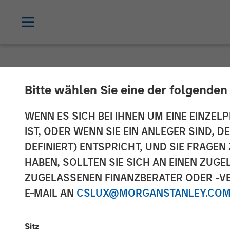
NEWSROOM
Bitte wählen Sie eine der folgenden
Morgan Stanle
WENN ES SICH BEI IHNEN UM EINE EINZELP
IST, ODER WENN SIE EIN ANLEGER SIND, 
Acquisition of 
DEFINIERT) ENTSPRICHT, UND SIE FRAG
HABEN, SOLLTEN SIE SICH AN EINEN ZUG
Group, Inc.
ZUGELASSENEN FINANZBERATER ODER -VE
E-MAIL AN
CSLUX@MORGANSTANLEY.CO
26 JUNI 2008
Sitz