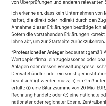
von Überprüfungen und anderen relevanten S
sponsors, to source attractive opportunit
Stanley’s roots in private equity investi
Ich erkenne an, dass kein Unternehmen von
Stanley Capital Partners private equity 
haftet, die direkt oder indirekt durch den Z
Equity and its predecessor funds have inv
Annahme dieser Erklärungen bestätige ich e
across a broad spectrum of industries. F
Sofern die vorstehenden Erklärungen korrekt s
Stanley Private Equity, please visit
www.m
lehne ab“, um zur Startseite zurückzukehren.
*
Professioneller Anleger
bedeutet (gemäß Ausl
About Morgan Stanley
Wertpapierfirma, ein zugelassenes oder beau
Anlagen oder dessen Verwaltungsgesellschaf
Morgan Stanley (NYSE: MS) is a leading gl
a wide range of investment banking, sec
Derivatehändler oder ein sonstiger institutio
wealth management services. The Firm's
beaufsichtigt werden muss; b) ein Großunt
including corporations, governments, inst
erfüllt: (i) eine Bilanzsumme von 20 Mio. EUR
than 600 offices in 33 countries. For fur
Rechnung handelt; oder (c) eine nationale od
please visit
www.morganstanley.com
.
nationaler oder regionaler Ebene, Zentralban