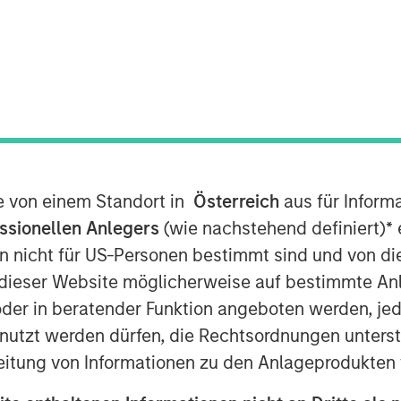
unced that it has completed its
 60 percent stake in Learning Care
ning Centres Limited (“ABC”). The
es 100 percent of Learning Care Group
te von einem Standort in
Österreich
aus für Inform
ssionellen Anlegers
(wie nachstehend definiert)
*
e
n nicht für US-Personen bestimmt sind und von die
y education and childcare industry,
n dieser Website möglicherweise auf bestimmte A
organ Stanley Private Equity, with
er in beratender Funktion angeboten werden, jedo
Tops Markets and an investment in
tzt werden dürfen, die Rechtsordnungen unterste
eitung von Informationen zu den Anlageprodukten 
an Stanley Private Equity, said, “We
 in a timely manner, and we intend to