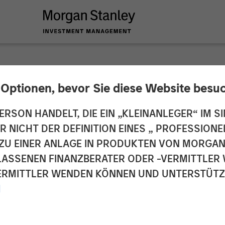
 Optionen, bevor Sie diese Website besu
y Private Equity Co
ERSON HANDELT, DIE EIN „KLEINANLEGER“ IM SI
DER NICHT DER DEFINITION EINES „ PROFESSIO
Majority Stake in Le
EN ZU EINER ANLAGE IN PRODUKTEN VON MORG
ELASSENEN FINANZBERATER ODER -VERMITTLER 
RMITTLER WENDEN KÖNNEN UND UNTERSTÜTZUN
M