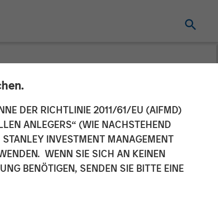
chen.
mpletes
NNE DER RICHTLINIE 2011/61/EU (AIFMD)
NELLEN ANLEGERS“ (WIE NACHSTEHEND
arning Care
AN STANLEY INVESTMENT MANAGEMENT
WENDEN. WENN SIE SICH AN KEINEN
G BENÖTIGEN, SENDEN SIE BITTE EINE