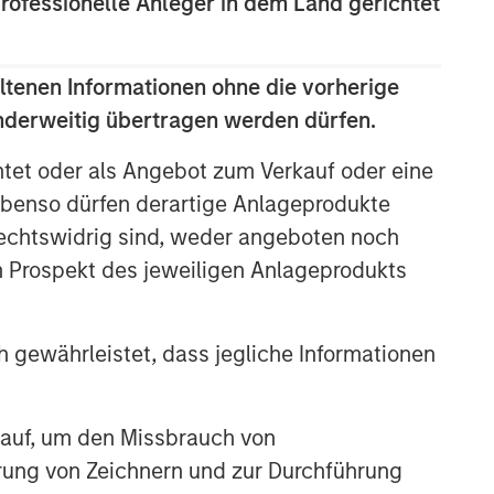
professionelle Anleger in dem Land gerichtet
ltenen Informationen ohne die vorherige
anderweitig übertragen werden dürfen.
htet oder als Angebot zum Verkauf oder eine
benso dürfen derartige Anlageprodukte
rechtswidrig sind, weder angeboten noch
m Prospekt des jeweiligen Anlageprodukts
 gewährleistet, dass jegliche Informationen
 auf, um den Missbrauch von
erung von Zeichnern und zur Durchführung