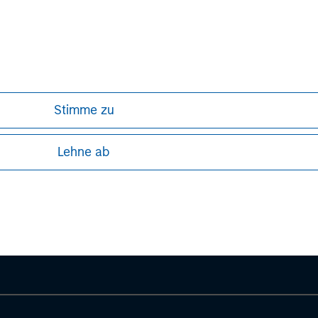
site at
www.childcare.com.au
.
Stimme zu
Lehne ab
ley
ley Careers