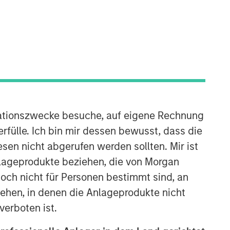
Morgan Stanley Capital
Partners
Morgan Stanley Capital Partners
manages a middle-market private
ationszwecke besuche, auf eigene Rechnung
equity platform with a strong focus on
rfülle. Ich bin mir dessen bewusst, dass die
value creation. The team has invested
capital in a broad spectrum of
sen nicht abgerufen werden sollten. Mir ist
industries for over two decades.
nlageprodukte beziehen, die von Morgan
ch nicht für Personen bestimmt sind, an
hen, in denen die Anlageprodukte nicht
verboten ist.