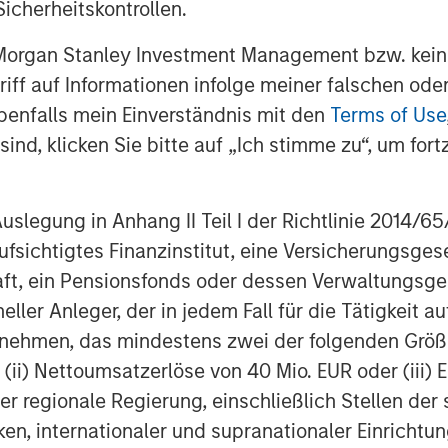
icherheitskontrollen.
ies for its investment funds. Morgan
ng date back to 1985 with the Morgan
 Morgan Stanley Investment Management bzw. kein
funds. To date, Morgan Stanley Private
ugriff auf Informationen infolge meiner falschen od
ested nearly $6.5 billion of equity
benfalls mein Einverständnis mit den
Terms of Use
or further information about Morgan
ind, klicken Sie bitte auf „Ich stimme zu“, um fortz
organstanley.com/im/capitalpartners
.
egung in Anhang II Teil I der Richtlinie 2014/65/EU
fsichtigtes Finanzinstitut, eine Versicherungsge
t, ein Pensionsfonds oder dessen Verwaltungsges
obal financial services firm providing
urities, investment management and
neller Anleger, der in jedem Fall für die Tätigkeit
 employees serve clients worldwide
ernehmen, das mindestens zwei der folgenden Gr
itutions and individuals from more
, (ii) Nettoumsatzerlöse von 40 Mio. EUR oder (iii) 
ther information about Morgan Stanley,
er regionale Regierung, einschließlich Stellen de
ken, internationaler und supranationaler Einrichtun