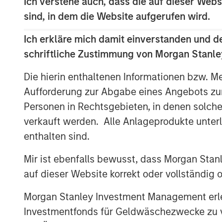
Ich verstehe auch, dass die auf dieser Webs
work closely with the Learning Care Gr
sind, in dem die Website aufgerufen wird.
employees to continue the company’s stro
family solutions industry.”
Ich erkläre mich damit einverstanden und d
schriftliche Zustimmung von Morgan Stanley
William Davis, CEO of Learning Care Group,
quality care and programs to families ac
Die hierin enthaltenen Informationen bzw. M
that Morgan Stanley’s commitment to our 
Aufforderung zur Abgabe eines Angebots zu
those efforts.”
Personen in Rechtsgebieten, in denen solch
verkauft werden. Alle Anlageprodukte unter
enthalten sind.
About Morgan Stanley Private Equity
Mir ist ebenfalls bewusst, dass Morgan Sta
Morgan Stanley Private Equity, part of M
auf dieser Website korrekt oder vollständig
Management’s Merchant Banking Division,
related investments on a global basis. Mo
Morgan Stanley Investment Management erle
Morgan Stanley’s vast resources, includin
Investmentfonds für Geldwäschezwecke zu ver
relationships with leading corporate ma