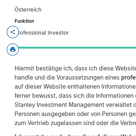
Österreich
Funktion
NEW YORK — Jun 26, 2008
Professional Investor
Morgan Stanley Private Equity today anno
previously signed agreement to acquire a
Group, the U.S. subsidiary of A.B.C. Lear
transaction, announced on April 22, valu
Hiermit bestätige ich, dass ich diese Websi
at $700 million.
handle und die Voraussetzungen eines
profe
auf dieser Website enthaltenen Informatione
Learning Care Group, a leader in the earl
ferner bewusst, dass sich die Informatione
represents the third U.S. investment for M
Stanley Investment Management verwaltet od
other deals including the acquisition of 
McKechnie Aerospace.
Personen ausgegeben oder von Personen genu
zum Vertrieb zugelassen sind oder die Verbr
Michael Ryder, Executive Director of Morg
are pleased to complete this transaction