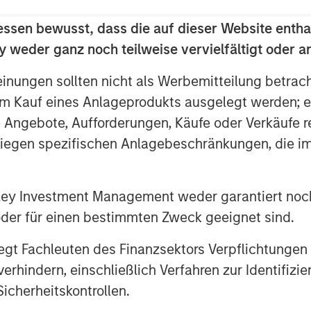
service offerings and geographic
essen bewusst, dass die auf dieser Website entha
 weder ganz noch teilweise vervielfältigt oder 
d by Bobby Chapman and Seth Moore,
the pressure pumping business. Bobby
einungen sollten nicht als Werbemitteilung betrac
rtnership with Morgan Stanley Energy
m Kauf eines Anlageprodukts ausgelegt werden; e
 sponsor and the world-class
e Angebote, Aufforderungen, Käufe oder Verkäufe 
ield services franchise. In light of the
liegen spezifischen Anlagebeschränkungen, die i
 in today’s state-of-the-art
opportunity to provide our customers
differentiated services that will drive
nley Investment Management weder garantiert noch
 We are very excited to grow this
 oder für einen bestimmten Zweck geeignet sind.
gt Fachleuten des Finanzsektors Verpflichtungen
of Morgan Stanley Energy Partners,
 with Catalyst to grow the Company into
hindern, einschließlich Verfahren zur Identifizi
umping services. We believe this is a
icherheitskontrollen.
 alongside an experienced management