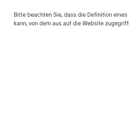
About Morgan Stanley Energy Partners
Bitte beachten Sie, dass die Definition ein
Morgan Stanley Energy Partners, the ener
kann, von dem aus auf die Website zugegriff
Morgan Stanley Investment Management, i
platform that makes privately negotiated
in energy companies located primarily i
Partners pursues a differentiated invest
and build-up of strategically attractive,
the energy value chain in partnership w
further information about Morgan Stanley 
www.morganstanley.com/im/energypartn
About Morgan Stanley Investment Man
Morgan Stanley Investment Management, t
affiliates, has more than 600 investment