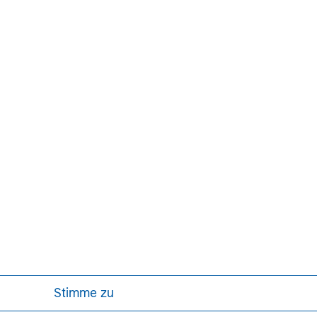
John Moon
Stimme zu
Managing Director