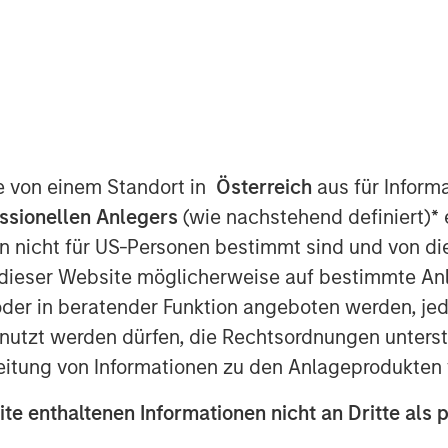
ley Energy Partners (collectively,
ment Management, and Midland, Texas-
atalyst” or the “Company”) announced
SEP has made a majority equity
te von einem Standort in
Österreich
aus für Inform
owth of the Company’s pressure
ssionellen Anlegers
(wie nachstehend definiert)
*
e
s in premier U.S. oil and gas basins.
n nicht für US-Personen bestimmt sind und von die
used to purchase state-of-the-art Tier
ally designed to maximize pumping
n dieser Website möglicherweise auf bestimmte A
stomers’ modern completion designs.
er in beratender Funktion angeboten werden, jedo
tzt werden dürfen, die Rechtsordnungen unterste
Company with capital and resources to
eitung von Informationen zu den Anlageprodukten 
fleet and service offerings. In
t, the Company expects to introduce
ite enthaltenen Informationen nicht an Dritte als 
uipment into the Permian Basin in 3Q