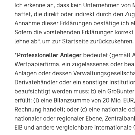
Ich erkenne an, dass kein Unternehmen von
team to build a leading energy services b
haftet, die direkt oder indirekt durch den Z
and gas basins in the United States.”
Annahme dieser Erklärungen bestätige ich e
Logan Burt, Executive Director of Morgan
Sofern die vorstehenden Erklärungen korrekt s
current operating environment requires
lehne ab“, um zur Startseite zurückzukehren.
and an innovative, cost-effective approac
to be partnering with Bobby and Seth to d
*
Professioneller Anleger
bedeutet (gemäß Ausl
offering and grow Catalyst into an industr
Wertpapierfirma, ein zugelassenes oder beau
Anlagen oder dessen Verwaltungsgesellschaf
About Catalyst Energy Services
Derivatehändler oder ein sonstiger institutio
beaufsichtigt werden muss; b) ein Großunt
Headquartered in Midland, Texas, Cataly
erfüllt: (i) eine Bilanzsumme von 20 Mio. EUR
pumping and other complementary servic
Rechnung handelt; oder (c) eine nationale od
U.S. oil and gas basins. For further inform
www.catalystenergyservices.com
.
nationaler oder regionaler Ebene, Zentralban
EIB und andere vergleichbare internationale