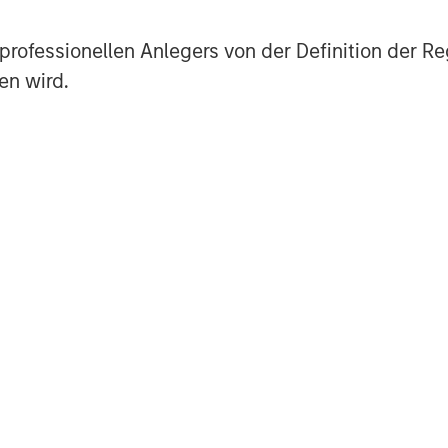
es professionellen Anlegers von der Definition de
gy-focused private equity business of
en wird.
s a leading energy private equity
 equity and equity-related investments
n North America. Morgan Stanley Energy
ment strategy, focused on the buyout
 established energy businesses across
ith world-class management teams. For
Energy Partners, please visit
ers
.
agement
ogether with its investment advisory
 professionals around the world and