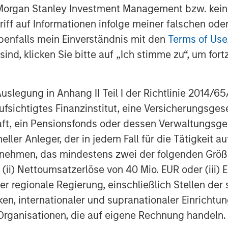
 Morgan Stanley Investment Management bzw. kein
usiness across the most attractive oil
ugriff auf Informationen infolge meiner falschen od
benfalls mein Einverständnis mit den
Terms of Use
 Stanley Energy Partners, added, “The
ind, klicken Sie bitte auf „Ich stimme zu“, um fortz
 the deployment of advanced equipment
h to well completions. We are thrilled
eliver that differentiated service
egung in Anhang II Teil I der Richtlinie 2014/65/EU
y leader.”
fsichtigtes Finanzinstitut, eine Versicherungsge
t, ein Pensionsfonds oder dessen Verwaltungsges
neller Anleger, der in jedem Fall für die Tätigkeit
ernehmen, das mindestens zwei der folgenden Gr
st Energy Services provides pressure
, (ii) Nettoumsatzerlöse von 40 Mio. EUR oder (iii) 
es to upstream producers in premier
er regionale Regierung, einschließlich Stellen de
ation about Catalyst, please visit
ken, internationaler und supranationaler Einrichtun
 Organisationen, die auf eigene Rechnung handeln.