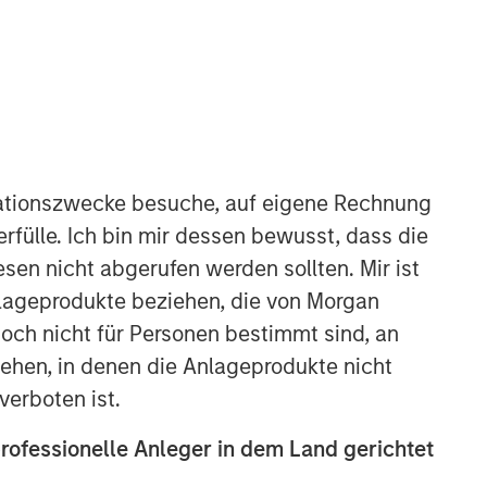
Morgan Stanley Energy
Partners
Morgan Stanley Energy Partners
makes control investments in energy
companies primarily located in North
ationszwecke besuche, auf eigene Rechnung
America. The team focuses on the
rfülle. Ich bin mir dessen bewusst, dass die
buyout and build-up of strategically
attractive, established energy
sen nicht abgerufen werden sollten. Mir ist
businesses across the energy value
nlageprodukte beziehen, die von Morgan
chain in partnership with best-in-class
ch nicht für Personen bestimmt sind, an
management teams.
hen, in denen die Anlageprodukte nicht
verboten ist.
professionelle Anleger in dem Land gerichtet