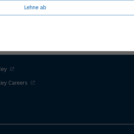
Lehne ab
ley
ley Careers