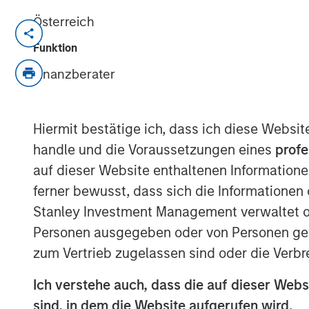
Österreich
MIDLAND, TX — August 20, 2018
Funktion
Investment funds managed by Morgan Stan
Finanzberater
“MSEP”), part of Morgan Stanley Invest
based Catalyst Energy Services LLC (“C
today a strategic partnership whereby M
Hiermit bestätige ich, dass ich diese Websi
investment in Catalyst to support the gr
handle und die Voraussetzungen eines
profe
pumping and other complementary service
auf dieser Website enthaltenen Informatione
Proceeds from MSEP’s investment will be 
IV pressure pumping equipment specific
ferner bewusst, dass sich die Informatione
efficiency and meet the needs of E&P cu
Stanley Investment Management verwaltet od
Personen ausgegeben oder von Personen genu
The partnership with MSEP provides the 
zum Vertrieb zugelassen sind oder die Verbr
significantly expand Catalyst’s equipment 
connection with MSEP’s equity investmen
Ich verstehe auch, dass die auf dieser Webs
new pressure pumping and pump down eq
sind, in dem die Website aufgerufen wird.