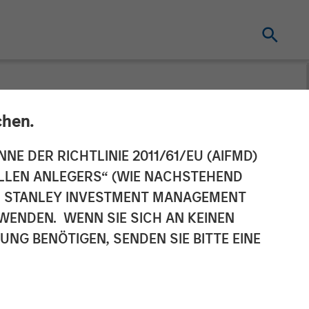
chen.
nd Catalyst
NNE DER RICHTLINIE 2011/61/EU (AIFMD)
NELLEN ANLEGERS“ (WIE NACHSTEHEND
ic Partnership
AN STANLEY INVESTMENT MANAGEMENT
WENDEN. WENN SIE SICH AN KEINEN
G BENÖTIGEN, SENDEN SIE BITTE EINE