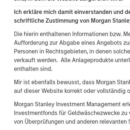
2018 with additional plans to expand its 
footprint to support its customers.
Ich erkläre mich damit einverstanden und d
schriftliche Zustimmung von Morgan Stanley
Catalyst’s senior management team, le
has decades of operating experience in 
Die hierin enthaltenen Informationen bzw. M
Chapman, CEO of Catalyst, said, “Our pa
Aufforderung zur Abgabe eines Angebots zu
Partners provides Catalyst with a strong
Personen in Rechtsgebieten, in denen solch
resources to build an industry-leading oilf
verkauft werden. Alle Anlageprodukte unter
high demands and specifications required
completion techniques, we see a unique 
enthalten sind.
with the industry’s newest equipment and 
Mir ist ebenfalls bewusst, dass Morgan Sta
efficiency in their completion operations.
auf dieser Website korrekt oder vollständig
business.”
Morgan Stanley Investment Management erle
John Moon, Managing Director and Head 
said, “We are delighted to be partnering
Investmentfonds für Geldwäschezwecke zu ver
a leading provider of high-end pressure p
von Überprüfungen und anderen relevanten S
compelling opportunity for us to invest