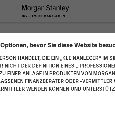
 Optionen, bevor Sie diese Website besu
 Energy Partners a
ERSON HANDELT, DIE EIN „KLEINANLEGER“ IM SI
DER NICHT DER DEFINITION EINES „ PROFESSIO
s Announce Strateg
EN ZU EINER ANLAGE IN PRODUKTEN VON MORG
ELASSENEN FINANZBERATER ODER -VERMITTLER 
RMITTLER WENDEN KÖNNEN UND UNTERSTÜTZUN
M