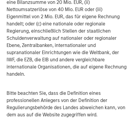
eine Bilanzsumme von 20 Mio. EUR, (ii)
Morgan Stanley Capital Partners manages a middle-
Nettoumsatzerlöse von 40 Mio. EUR oder (iii)
market private equity platform with a strong focus on
Eigenmittel von 2 Mio. EUR, das für eigene Rechnung
value creation. The team has invested capital in a broad
handelt; oder (c) eine nationale oder regionale
spectrum of industries for over two decades.
Regierung, einschließlich Stellen der staatlichen
Schuldenverwaltung auf nationaler oder regionaler
Ebene, Zentralbanken, internationaler und
supranationaler Einrichtungen wie die Weltbank, der
MSIM Spokesperson
IWF, die EZB, die EIB und andere vergleichbare
internationale Organisationen, die auf eigene Rechnung
handeln.
David N. Miller
Bitte beachten Sie, dass die Definition eines
Managing Director
professionellen Anlegers von der Definition der
Regulierungsbehörde des Landes abweichen kann, von
dem aus auf die Website zugegriffen wird.
Aaron Sack
Managing Director