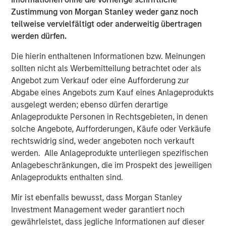
with Morgan Stanley Capital Partners and enter a new
Zustimmung von Morgan Stanley weder ganz noch
phase of growth and capability-building at PMA. We are
teilweise vervielfältigt oder anderweitig übertragen
proud of the brand and market presence we have
werden dürfen.
established and expect this new partnership to deliver
Die hierin enthaltenen Informationen bzw. Meinungen
significant value for our customers as we expand our
sollten nicht als Werbemitteilung betrachtet oder als
services to best serve their needs.”
Angebot zum Verkauf oder eine Aufforderung zur
Debevoise & Plimpton LLP served as legal advisor to
Abgabe eines Angebots zum Kauf eines Anlageprodukts
MSCP. William Blair served as financial advisor to Project
ausgelegt werden; ebenso dürfen derartige
Management Academy.
Anlageprodukte Personen in Rechtsgebieten, in denen
solche Angebote, Aufforderungen, Käufe oder Verkäufe
About Morgan Stanley Capital Partners
rechtswidrig sind, weder angeboten noch verkauft
werden. Alle Anlageprodukte unterliegen spezifischen
Morgan Stanley Capital Partners, part of Morgan Stanley
Anlagebeschränkungen, die im Prospekt des jeweiligen
Investment Management, is a leading middle-market
Anlageprodukts enthalten sind.
private equity platform that has invested capital in a
broad spectrum of industries for over three decades.
Mir ist ebenfalls bewusst, dass Morgan Stanley
Morgan Stanley Capital Partners focuses on privately
Investment Management weder garantiert noch
negotiated equity and equity-related investments
gewährleistet, dass jegliche Informationen auf dieser