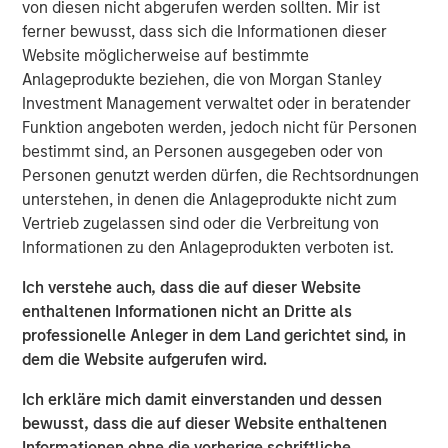
industries, with over 700,000 registered professionals.
von diesen nicht abgerufen werden sollten. Mir ist
The Company has since expanded its product suite to
ferner bewusst, dass sich die Informationen dieser
also offer training in related disciplines including Agile,
Website möglicherweise auf bestimmte
Business Analysis, and Six Sigma and leadership. The
Anlageprodukte beziehen, die von Morgan Stanley
Company currently provides both in-person and online
Investment Management verwaltet oder in beratender
training to more than 11,000 individuals and 170
Funktion angeboten werden, jedoch nicht für Personen
corporations across the U.S. and Canada.
bestimmt sind, an Personen ausgegeben oder von
Personen genutzt werden dürfen, die Rechtsordnungen
Adam Shaw, Managing Director of MSCP, said: “We are
unterstehen, in denen die Anlageprodukte nicht zum
very excited for the opportunity to work with Jason and
Vertrieb zugelassen sind oder die Verbreitung von
the PMA team. This talented management team has
Informationen zu den Anlageprodukten verboten ist.
developed an exceptional brand and, as a result of its
focus on high-quality instruction, has become a leader in
Ich verstehe auch, dass die auf dieser Website
project management training. We believe MSCP is the
enthaltenen Informationen nicht an Dritte als
ideal partner for PMA as the business continues to enter
professionelle Anleger in dem Land gerichtet sind, in
new markets, expand its product portfolio and execute on
dem die Website aufgerufen wird.
strategic M&A.”
Ich erkläre mich damit einverstanden und dessen
Jason Cassidy, Chief Executive Officer of Project
bewusst, dass die auf dieser Website enthaltenen
Management Academy, added: “We are excited to partner
Informationen ohne die vorherige schriftliche