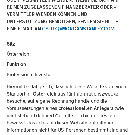
KEINEN ZUGELASSENEN FINANZBERATER ODER -
VERMITTLER WENDEN KÖNNEN UND
NEW YORK, NY — June 18, 2019 4:45 PM EDT
UNTERSTÜTZUNG BENÖTIGEN, SENDEN SIE BITTE
EINE E-MAIL AN
CSLUX@MORGANSTANLEY.COM
Investment funds managed by Morgan Stanley Capital
Partners (MSCP), announced today that they have
Sitz
completed an investment in Project Management
Academy (“PMA” or the “Company”), a leading provider
Österreich
of training and exam preparation services for project
Funktion
management professionals. MSCP is partnering with the
current CEO, Jason Cassidy, and the rest of the
Professional Investor
management team, who will remain in place and retain
Hiermit bestätige ich, dass ich diese Website von einem
an equity stake in the business.
Standort in
Österreich
aus für Informationszwecke
Project Management Academy was founded in 2009 to
besuche, auf eigene Rechnung handle und die
provide best-in-class training for the career-critical
Voraussetzungen eines
professionellen Anlegers
(wie
®
Project Management Professional (PMP)
certification.
nachstehend definiert)
*
erfülle. Ich bin mir dessen
®
The PMP
certification is widely recognized as the
bewusst, dass die auf dieser Website enthaltenen
leading certification for project managers across multiple
Informationen nicht für US-Personen bestimmt sind und