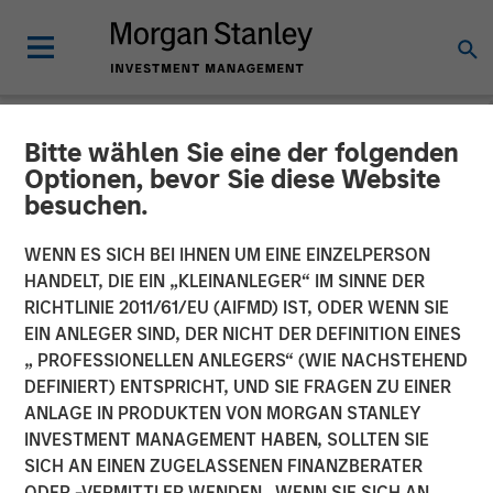
Bitte wählen Sie eine der folgenden
NEWSROOM
Optionen, bevor Sie diese Website
besuchen.
Morgan Stanley Capital
Partners Completes
WENN ES SICH BEI IHNEN UM EINE EINZELPERSON
HANDELT, DIE EIN „KLEINANLEGER“ IM SINNE DER
Investment in Project
RICHTLINIE 2011/61/EU (AIFMD) IST, ODER WENN SIE
EIN ANLEGER SIND, DER NICHT DER DEFINITION EINES
Management Academy
„ PROFESSIONELLEN ANLEGERS“ (WIE NACHSTEHEND
DEFINIERT) ENTSPRICHT, UND SIE FRAGEN ZU EINER
ANLAGE IN PRODUKTEN VON MORGAN STANLEY
18 JUNI 2019
INVESTMENT MANAGEMENT HABEN, SOLLTEN SIE
SICH AN EINEN ZUGELASSENEN FINANZBERATER
ODER -VERMITTLER WENDEN. WENN SIE SICH AN