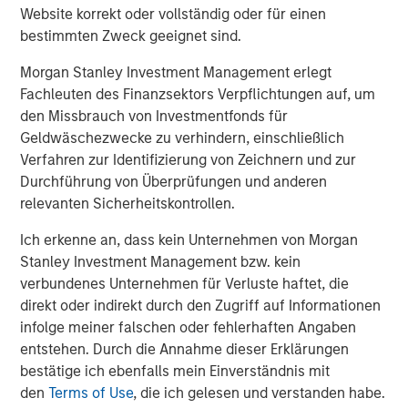
primarily in North America and seeks to create value in
Website korrekt oder vollständig oder für einen
portfolio companies primarily in a series of subsectors in
bestimmten Zweck geeignet sind.
the business services, consumer, healthcare and
industrials markets with an emphasis on driving
Morgan Stanley Investment Management erlegt
significant organic and acquisition growth through an
Fachleuten des Finanzsektors Verpflichtungen auf, um
operationally focused approach. For further information
den Missbrauch von Investmentfonds für
about Morgan Stanley Capital Partners, please
Geldwäschezwecke zu verhindern, einschließlich
visit
www.morganstanley.com/im/capitalpartners
.
Verfahren zur Identifizierung von Zeichnern und zur
Durchführung von Überprüfungen und anderen
About Morgan Stanley Investment Management
relevanten Sicherheitskontrollen.
Morgan Stanley Investment Management, together with
Ich erkenne an, dass kein Unternehmen von Morgan
its investment advisory affiliates, has more than 671
Stanley Investment Management bzw. kein
investment professionals around the world and $480
verbundenes Unternehmen für Verluste haftet, die
billion in assets under management or supervision as of
direkt oder indirekt durch den Zugriff auf Informationen
March 31, 2019. Morgan Stanley Investment Management
infolge meiner falschen oder fehlerhaften Angaben
strives to provide outstanding long-term investment
entstehen. Durch die Annahme dieser Erklärungen
performance, service and a comprehensive suite of
bestätige ich ebenfalls mein Einverständnis mit
investment management solutions to a diverse client
den
Terms of Use
, die ich gelesen und verstanden habe.
base, which includes governments, institutions,