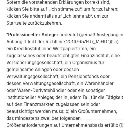
Sofern die vorstehenden Erklärungen korrekt sind,
corporations and individuals worldwide. For further
klicken Sie bitte auf „Ich stimme zu“, um fortzufahren;
information about Morgan Stanley Investment
klicken Sie andernfalls auf „Ich lehne ab“, um zur
Management, please visit
www.morganstanley.com/im
.
Startseite zurückzukehren.
About Morgan Stanley
*
Professioneller Anleger
bedeutet (gemäß Auslegung in
Anhang II Teil I der Richtlinie 2014/65/EU („MiFID“)): a)
Morgan Stanley (NYSE: MS) is a leading global financial
ein Kreditinstitut, eine Wertpapierfirma, ein
services firm providing investment banking, securities,
zugelassenes oder beaufsichtigtes Finanzinstitut, eine
wealth management and investment management
Versicherungsgesellschaft, ein Organismus für
services. With offices in more than 41 countries, the
gemeinsame Anlagen oder dessen
Firm's employees serve clients worldwide including
Verwaltungsgesellschaft, ein Pensionsfonds oder
corporations, governments, institutions and individuals.
dessen Verwaltungsgesellschaft, ein Warenhändler
For more information about Morgan Stanley, please
oder Waren-Derivatehändler oder ein sonstiger
visit
www.morganstanley.com
.
institutioneller Anleger, der in jedem Fall für die Tätigkeit
PMP is a registered mark of Project Management
auf den Finanzmärkten zugelassen sein oder
Institute, Inc.
beaufsichtigt werden muss; b) ein Großunternehmen,
das mindestens zwei der folgenden
Morgan Stanley Capital Partners
Größenanforderungen auf Unternehmensbasis erfüllt: (i)