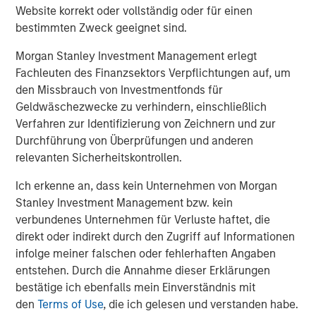
This investment will further drive Medsphere’s growth,
Website korrekt oder vollständig oder für einen
allowing them to hire additional team members to
bestimmten Zweck geeignet sind.
support the further development and deployment of their
Morgan Stanley Investment Management erlegt
solutions. By making CareVue, RCM Cloud and ChartLogic
Fachleuten des Finanzsektors Verpflichtungen auf, um
available in the cloud and combining them with a
den Missbrauch von Investmentfonds für
subscription service, Medsphere has dramatically
Geldwäschezwecke zu verhindern, einschließlich
reduced the financial and technological burdens that
Verfahren zur Identifizierung von Zeichnern und zur
have historically fallen on healthcare organizations
Durchführung von Überprüfungen und anderen
themselves, thus allowing customers to achieve their
relevanten Sicherheitskontrollen.
ultimate goals of lowering costs and delivering the
highest quality care to patients.
Ich erkenne an, dass kein Unternehmen von Morgan
Stanley Investment Management bzw. kein
About Medsphere
verbundenes Unternehmen für Verluste haftet, die
Founded in 2002 and based in Carlsbad,
direkt oder indirekt durch den Zugriff auf Informationen
Calif.,
Medsphere Systems Corporation
is an organization
infolge meiner falschen oder fehlerhaften Angaben
of committed clinical and technology professionals
entstehen. Durch die Annahme dieser Erklärungen
working to positively impact patient care by delivering
bestätige ich ebenfalls mein Einverständnis mit
award-winning healthcare IT solutions for providers of
den
Terms of Use
, die ich gelesen und verstanden habe.