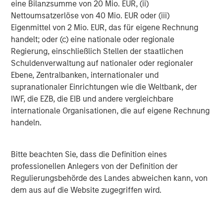
Morgan Stanley Expansion Capital
is the growth-focused
eine Bilanzsumme von 20 Mio. EUR, (ii)
private investment platform within Morgan Stanley
Nettoumsatzerlöse von 40 Mio. EUR oder (iii)
Investment Management. Morgan Stanley Expansion
Eigenmittel von 2 Mio. EUR, das für eigene Rechnung
Capital targets growth equity and credit investments
handelt; oder (c) eine nationale oder regionale
within technology, healthcare, consumer, digital media
Regierung, einschließlich Stellen der staatlichen
and other high growth sectors. For over three decades,
Schuldenverwaltung auf nationaler oder regionaler
Morgan Stanley Expansion Capital has successfully
Ebene, Zentralbanken, internationaler und
pursued growth investment opportunities and has
supranationaler Einrichtungen wie die Weltbank, der
completed investments in over 200 companies
IWF, die EZB, die EIB und andere vergleichbare
leveraging the global brand and network of Morgan
internationale Organisationen, die auf eigene Rechnung
Stanley. For further information about Morgan Stanley
handeln.
Expansion Capital, please
visit
www.morganstanley.com/im/expansioncapital
.
Bitte beachten Sie, dass die Definition eines
About East West Bank
professionellen Anlegers von der Definition der
Regulierungsbehörde des Landes abweichen kann, von
East West Bancorp
is a publicly owned company with
dem aus auf die Website zugegriffen wird.
total assets over $38.1 billion and is traded on the Nasdaq
Global Select Market under the symbol “EWBC”. The
Company’s wholly owned subsidiary, East West Bank, is