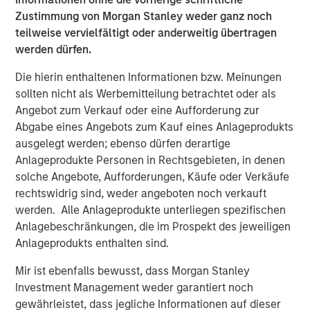
track to grow significantly again this year.
Zustimmung von Morgan Stanley weder ganz noch
Medsphere’s
CareVue
electronic health record (EHR) for
teilweise vervielfältigt oder anderweitig übertragen
inpatient facilities,
ChartLogic
solution for clinics, and
werden dürfen.
RCM Cloud system for revenue and back office ensures
Die hierin enthaltenen Informationen bzw. Meinungen
complete electronic support for clinicians and staff
sollten nicht als Werbemitteilung betrachtet oder als
across the spectrum of care. Medsphere’s
Phoenix Health
Angebot zum Verkauf oder eine Aufforderung zur
Systems
division also delivers superior, vendor-
Abgabe eines Angebots zum Kauf eines Anlageprodukts
independent healthcare IT consulting, service desk
ausgelegt werden; ebenso dürfen derartige
support and infrastructure outsourcing services to a wide
Anlageprodukte Personen in Rechtsgebieten, in denen
range of clients nationwide.
solche Angebote, Aufforderungen, Käufe oder Verkäufe
“We are very pleased to have Morgan Stanley Expansion
rechtswidrig sind, weder angeboten noch verkauft
Capital’s support for our growing organization,” said
werden. Alle Anlageprodukte unterliegen spezifischen
company President and CEO Irv Lichtenwald. “Both
Anlagebeschränkungen, die im Prospekt des jeweiligen
Morgan Stanley Expansion Capital and East West Bank
Anlageprodukts enthalten sind.
have a clear understanding of our unique and disruptive
Mir ist ebenfalls bewusst, dass Morgan Stanley
business model and approach and recognize the potential
Investment Management weder garantiert noch
of Medsphere to bring real change to healthcare IT.”
gewährleistet, dass jegliche Informationen auf dieser