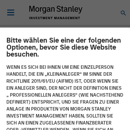
Bitte wählen Sie eine der folgenden
NEWSROOM
Optionen, bevor Sie diese Website
besuchen.
Medsphere Closes $32
Million Financing Led by
WENN ES SICH BEI IHNEN UM EINE EINZELPERSON
HANDELT, DIE EIN „KLEINANLEGER“ IM SINNE DER
Morgan Stanley Expansion
RICHTLINIE 2011/61/EU (AIFMD) IST, ODER WENN SIE
EIN ANLEGER SIND, DER NICHT DER DEFINITION EINES
Capital
„ PROFESSIONELLEN ANLEGERS“ (WIE NACHSTEHEND
DEFINIERT) ENTSPRICHT, UND SIE FRAGEN ZU EINER
ANLAGE IN PRODUKTEN VON MORGAN STANLEY
Private investment arm of Morgan Stanley Investment
INVESTMENT MANAGEMENT HABEN, SOLLTEN SIE
Management focused on growth companies teams with
SICH AN EINEN ZUGELASSENEN FINANZBERATER
East West Bank to support healthcare IT innovation
ODER -VERMITTLER WENDEN. WENN SIE SICH AN