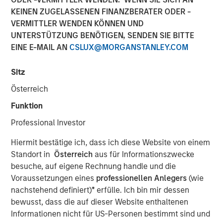
KEINEN ZUGELASSENEN FINANZBERATER ODER -
13 DEZEMBER 2018
VERMITTLER WENDEN KÖNNEN UND
UNTERSTÜTZUNG BENÖTIGEN, SENDEN SIE BITTE
EINE E-MAIL AN
CSLUX@MORGANSTANLEY.COM
Sitz
CARLSBAD, CA – December 13, 2018 08:00 EST
Österreich
Medsphere Systems Corporation
, the leading provider of
Funktion
affordable and interoperable healthcare information
technology (IT) solutions and services, today announced
Professional Investor
the closing of $32 million in financing from
Morgan
Hiermit bestätige ich, dass ich diese Website von einem
Stanley Expansion Capital
and
East West Bank
. The
Standort in
Österreich
aus für Informationszwecke
company will use the funds to address accelerating
besuche, auf eigene Rechnung handle und die
demand for Medsphere’s comprehensive suite of
Voraussetzungen eines
professionellen Anlegers
(wie
healthcare IT solutions and services, and for strategic
nachstehend definiert)
*
erfülle. Ich bin mir dessen
acquisitions.
bewusst, dass die auf dieser Website enthaltenen
“Medsphere’s breadth of offering combined with their
Informationen nicht für US-Personen bestimmt sind und