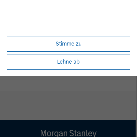
Managing Director
Pete D. Chung
Managing Director
Stimme zu
Bill Reiland
Lehne ab
Managing Director