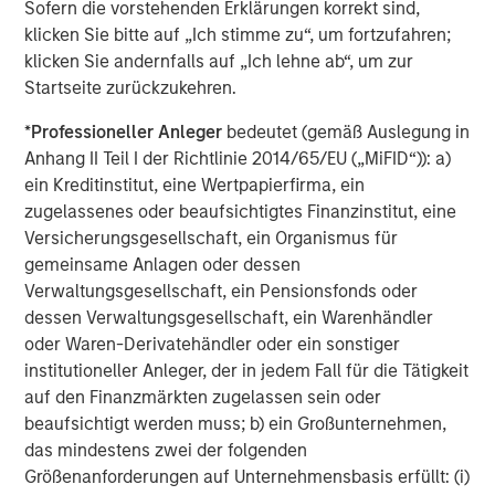
every size and budget. Medsphere’s inpatient portfolio
Sofern die vorstehenden Erklärungen korrekt sind,
includes
CareVue
, an integrated EHR system that
klicken Sie bitte auf „Ich stimme zu“, um fortzufahren;
incorporates clinical, financial, and patient accounting
klicken Sie andernfalls auf „Ich lehne ab“, um zur
solutions, and
RCM Cloud
, a complete end-to-end
Startseite zurückzukehren.
revenue cycle management solution.
*
Professioneller Anleger
bedeutet (gemäß Auslegung in
Using a vendor-independent approach to helping
Anhang II Teil I der Richtlinie 2014/65/EU („MiFID“)): a)
hospitals solve critical challenges, the
Phoenix Health
ein Kreditinstitut, eine Wertpapierfirma, ein
Systems
division provides a host of healthcare IT
zugelassenes oder beaufsichtigtes Finanzinstitut, eine
services, including systems implementation, project
Versicherungsgesellschaft, ein Organismus für
management, remote service desk, end-user device
gemeinsame Anlagen oder dessen
management, application management and IT leadership.
Verwaltungsgesellschaft, ein Pensionsfonds oder
And Medsphere’s
ChartLogic
division offers a complete
dessen Verwaltungsgesellschaft, ein Warenhändler
ambulatory suite including EHR, Practice Management,
oder Waren-Derivatehändler oder ein sonstiger
Revenue Cycle Management, and Patient Portal.
institutioneller Anleger, der in jedem Fall für die Tätigkeit
auf den Finanzmärkten zugelassen sein oder
Learn more about Medsphere at
www.medsphere.com
.
beaufsichtigt werden muss; b) ein Großunternehmen,
das mindestens zwei der folgenden
About Morgan Stanley Expansion Capital
Größenanforderungen auf Unternehmensbasis erfüllt: (i)