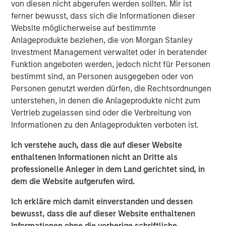
depth of functionality and overall affordability
von diesen nicht abgerufen werden sollten. Mir ist
differentiates it from the rest of the industry,” said Bill
ferner bewusst, dass sich die Informationen dieser
Reiland, Managing Director of Morgan Stanley Expansion
Website möglicherweise auf bestimmte
Capital and Head of Morgan Stanley Expansion Credit.
Anlageprodukte beziehen, die von Morgan Stanley
“The company is a true innovator, giving hospitals and
Investment Management verwaltet oder in beratender
clinics the workflow and technology they need at prices
Funktion angeboten werden, jedoch nicht für Personen
they can pay. We’re excited to invest in Medsphere as
bestimmt sind, an Personen ausgegeben oder von
they continue to share their unique offering with
Personen genutzt werden dürfen, die Rechtsordnungen
healthcare organizations.”
unterstehen, in denen die Anlageprodukte nicht zum
Vertrieb zugelassen sind oder die Verbreitung von
Using a subscription-based payment model, Medsphere’s
Informationen zu den Anlageprodukten verboten ist.
suite of solutions are available to all inpatient and
ambulatory facilities, including behavioral health
Ich verstehe auch, dass die auf dieser Website
hospitals, specialty clinics and multi-facility systems,
enthaltenen Informationen nicht an Dritte als
regardless of size and budget. Over the past two years,
professionelle Anleger in dem Land gerichtet sind, in
Medsphere has benefited from steadily increasing
dem die Website aufgerufen wird.
interest among healthcare organizations in a subscription
Ich erkläre mich damit einverstanden und dessen
approach to healthcare IT acquisition. The company’s
bewusst, dass die auf dieser Website enthaltenen
subscription revenue grew 46 percent in 2017 and is on
Informationen ohne die vorherige schriftliche