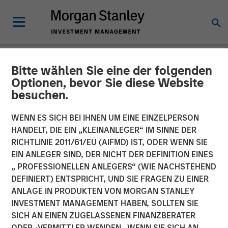
Bitte wählen Sie eine der folgenden
NEWSROOM
Optionen, bevor Sie diese Website
besuchen.
Lightspeed to acquire
Ecwid and NuORDER to
WENN ES SICH BEI IHNEN UM EINE EINZELPERSON
HANDELT, DIE EIN „KLEINANLEGER“ IM SINNE DER
unify commerce ecosystem
RICHTLINIE 2011/61/EU (AIFMD) IST, ODER WENN SIE
EIN ANLEGER SIND, DER NICHT DER DEFINITION EINES
and ignite business creation
„ PROFESSIONELLEN ANLEGERS“ (WIE NACHSTEHEND
DEFINIERT) ENTSPRICHT, UND SIE FRAGEN ZU EINER
ANLAGE IN PRODUKTEN VON MORGAN STANLEY
Acquisitions accelerate Lightspeed's transformation to
INVESTMENT MANAGEMENT HABEN, SOLLTEN SIE
complete commerce platform for businesses throughout
SICH AN EINEN ZUGELASSENEN FINANZBERATER
the world.
ODER -VERMITTLER WENDEN. WENN SIE SICH AN