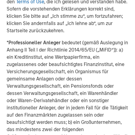
den
Terms of Use
, die ich gelesen und verstanden habe.
Lightspeed to unlock transformative value for brands and
Sofern die vorstehenden Erklärungen korrekt sind,
retailers globally. This represents an inflection point in the
klicken Sie bitte auf „Ich stimme zu“, um fortzufahren;
history of retail."
klicken Sie andernfalls auf „Ich lehne ab“, um zur
Startseite zurückzukehren.
Subsequent to the closing of the acquisitions of Ecwid
and NuORDER, Lightspeed will serve as the technology
*
Professioneller Anleger
bedeutet (gemäß Auslegung in
partner of choice for hundreds of thousands of customer
Anhang II Teil I der Richtlinie 2014/65/EU („MiFID“)): a)
1
locations
and thousands of suppliers worldwide.
ein Kreditinstitut, eine Wertpapierfirma, ein
zugelassenes oder beaufsichtigtes Finanzinstitut, eine
Details of transactions
Versicherungsgesellschaft, ein Organismus für
gemeinsame Anlagen oder dessen
Ecwid currently serves over 130,000 paying customers in
Verwaltungsgesellschaft, ein Pensionsfonds oder
over 100 countries around the world. In the period
2
dessen Verwaltungsgesellschaft, ein Warenhändler
ended March 31, 2021, Ecwid generated revenue
of
oder Waren-Derivatehändler oder ein sonstiger
over $20 million, growing at a rate of more than 50%
institutioneller Anleger, der in jedem Fall für die Tätigkeit
year-over-year. Lightspeed will acquire Ecwid for total
auf den Finanzmärkten zugelassen sein oder
estimated consideration of approximately $500 million,
beaufsichtigt werden muss; b) ein Großunternehmen,
satisfied by way of payment on closing of
das mindestens zwei der folgenden
approximately $175 million in cash and issuance of