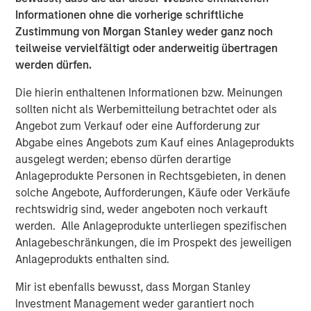
connecting businesses and suppliers. Together,
Informationen ohne die vorherige schriftliche
Lightspeed and NuORDER will create an industry-leading
Zustimmung von Morgan Stanley weder ganz noch
bridge between the merchant and supplier experience,
teilweise vervielfältigt oder anderweitig übertragen
simplifying product ordering for retailers and offering
werden dürfen.
brands crucial insight into how their products move. The
acquisition will capitalize on the early success of the
Die hierin enthaltenen Informationen bzw. Meinungen
Lightspeed Supplier Network and accelerate the growth
sollten nicht als Werbemitteilung betrachtet oder als
of Lightspeed's financial services offerings,
Angebot zum Verkauf oder eine Aufforderung zur
including
Lightspeed Payments
and Lightspeed Capital,
Abgabe eines Angebots zum Kauf eines Anlageprodukts
while establishing the company as a global distribution
ausgelegt werden; ebenso dürfen derartige
network for leading brands, such as Canada Goose,
Anlageprodukte Personen in Rechtsgebieten, in denen
Converse and Arc'teryx.
solche Angebote, Aufforderungen, Käufe oder Verkäufe
rechtswidrig sind, weder angeboten noch verkauft
"By joining forces with Ecwid and NuORDER, Lightspeed
werden. Alle Anlageprodukte unterliegen spezifischen
becomes the common thread uniting merchants,
Anlagebeschränkungen, die im Prospekt des jeweiligen
suppliers and consumers, a transformation we believe
Anlageprodukts enthalten sind.
will enable innovative retailers to adapt to the new world
of commerce," said Dax Dasilva, Founder and CEO of
Mir ist ebenfalls bewusst, dass Morgan Stanley
Lightspeed. "As economies reopen and business creation
Investment Management weder garantiert noch