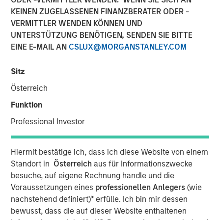
KEINEN ZUGELASSENEN FINANZBERATER ODER -
07 JUNI 2021
VERMITTLER WENDEN KÖNNEN UND
UNTERSTÜTZUNG BENÖTIGEN, SENDEN SIE BITTE
EINE E-MAIL AN
CSLUX@MORGANSTANLEY.COM
Sitz
MONTREAL – June 7, 2021 07:00 EDT
Österreich
Lightspeed
(TSX: LSPD) (NYSE: LSPD), the one-stop
Funktion
commerce platform for merchants around the world to
simplify, scale and create exceptional customer
Professional Investor
experiences, today announced it has entered into
definitive agreements to acquire two global leaders in
Hiermit bestätige ich, dass ich diese Website von einem
digital commerce. Once closed, the acquisitions will
Standort in
Österreich
aus für Informationszwecke
provide Lightspeed customers new entry points to the
besuche, auf eigene Rechnung handle und die
digital economy, unprecedented supply chain
Voraussetzungen eines
professionellen Anlegers
(wie
management as well as increased opportunities to
nachstehend definiert)
*
erfülle. Ich bin mir dessen
provide outstanding customer experiences online.
bewusst, dass die auf dieser Website enthaltenen