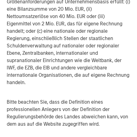
Größenanforderungen auf Unternehmensbasis erfüllt: (i)
subordinate voting shares in the capital of Lightspeed
eine Bilanzsumme von 20 Mio. EUR, (ii)
valued at approximately $325 million. The deal, which is
Nettoumsatzerlöse von 40 Mio. EUR oder (iii)
subject to customary closing conditions and post-closing
Eigenmittel von 2 Mio. EUR, das für eigene Rechnung
working capital adjustment, is expected to close during
handelt; oder (c) eine nationale oder regionale
the quarter ended September 30, 2021 after the receipt
Regierung, einschließlich Stellen der staatlichen
of applicable regulatory approvals.
Schuldenverwaltung auf nationaler oder regionaler
Morgan Stanley & Co. LLC served as exclusive financial
Ebene, Zentralbanken, internationaler und
advisor to Ecwid and RBC served as advisor to Lightspeed
supranationaler Einrichtungen wie die Weltbank, der
on the Ecwid transaction.
IWF, die EZB, die EIB und andere vergleichbare
internationale Organisationen, die auf eigene Rechnung
NuORDER currently serves over 3,000 brands and saw
handeln.
more than 100,000 retailers make more than $11.5
billion in orders through its platform in the trailing twelve
month period ended March 31, 2021. It generated
Bitte beachten Sie, dass die Definition eines
2
revenue
of over $20 million and grew at a rate
professionellen Anlegers von der Definition der
exceeding 30% year-over-year during the same period.
Regulierungsbehörde des Landes abweichen kann, von
Lightspeed will acquire NuORDER for total estimated
dem aus auf die Website zugegriffen wird.
consideration of approximately $425 million, satisfied by
way of payment on closing of approximately $212.5