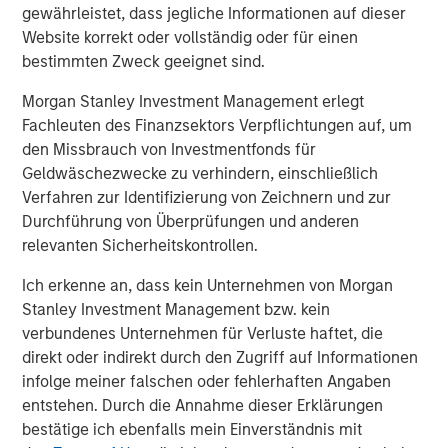
accelerates, we hope to embolden entrepreneurs with
gewährleistet, dass jegliche Informationen auf dieser
the tools they need to simplify their operations and scale
Website korrekt oder vollständig oder für einen
their ambitions."
bestimmten Zweck geeignet sind.
"The distinction between online and brick-and-mortar
Morgan Stanley Investment Management erlegt
retail has disappeared. Lightspeed and Ecwid, two best-
Fachleuten des Finanzsektors Verpflichtungen auf, um
in-class platforms, will unite to truly empower
den Missbrauch von Investmentfonds für
businesses. By eliminating the barriers merchants face
Geldwäschezwecke zu verhindern, einschließlich
when selling online, we will only more rapidly achieve our
Verfahren zur Identifizierung von Zeichnern und zur
common vision of democratizing retail for independent
Durchführung von Überprüfungen und anderen
businesses worldwide and enrich the communities they
relevanten Sicherheitskontrollen.
serve," said Ecwid CEO, Ruslan Fazlyev.
Ich erkenne an, dass kein Unternehmen von Morgan
"At NuORDER, we have been on a journey to revolutionize
Stanley Investment Management bzw. kein
retail by building a global network for brands and
verbundenes Unternehmen für Verluste haftet, die
retailers. The coming together of Lightspeed and
direkt oder indirekt durch den Zugriff auf Informationen
NuORDER accelerates that vision exponentially. The
infolge meiner falschen oder fehlerhaften Angaben
power of connected commerce comes to life now," said
entstehen. Durch die Annahme dieser Erklärungen
NuORDER co-founders and co-CEO's Olivia
bestätige ich ebenfalls mein Einverständnis mit
Skuza and Heath Wells. "We are thrilled to join forces with