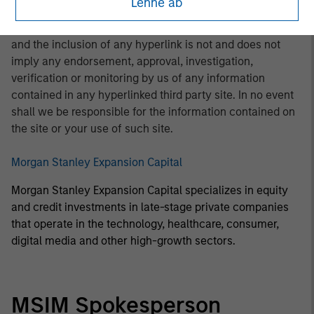
Lehne ab
that you are navigating to a third party site. We are
providing these hyperlinks to you only as a convenience
and the inclusion of any hyperlink is not and does not
imply any endorsement, approval, investigation,
verification or monitoring by us of any information
contained in any hyperlinked third party site. In no event
shall we be responsible for the information contained on
the site or your use of such site.
Morgan Stanley Expansion Capital
Morgan Stanley Expansion Capital specializes in equity
and credit investments in late-stage private companies
that operate in the technology, healthcare, consumer,
digital media and other high-growth sectors.
MSIM Spokesperson