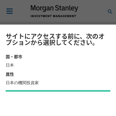
サイトにアクセスする前に、次のオ
FLASH REPORT
リサーチ・レポート
プションから選択してください。
The BEAT（ショートビデ
国・都市
オ） - 2026年市場見通し
日本
属性
2025年12月4日
日本の機関投資家