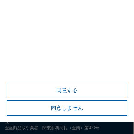
Morgan Stanley
Morgan Stanley Careers
同意する
同意しません
モルガン・スタンレー・インベストメント・マネジメント株式会
社
金融商品取引業者 関東財務局長（金商）第410号