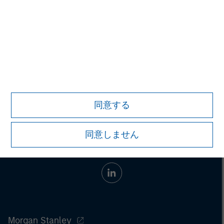
4.受託資産の運用に係る費用について：
投資顧問契約及び投資一
任契約に係る投資顧問報酬として、契約資産額に対して年率
2.20%（税込）を上限とする料率を乗じた金額が契約期間に応じ
てかかります。また、一部の戦略では、前記の報酬に加えて成功
報酬がかかる場合があります。その他の費用として、組み入れ有
価証券の売買手数料、先物・オプション取引に要する費用、有価
証券の保管費用等を間接的にご負担いただく場合があります。こ
れらの手数料等は契約内容、契約資産の額、運用状況等により異
なる為、事前に料率、上限額等を示すことができません。
同意する
同意しません
Morgan Stanley