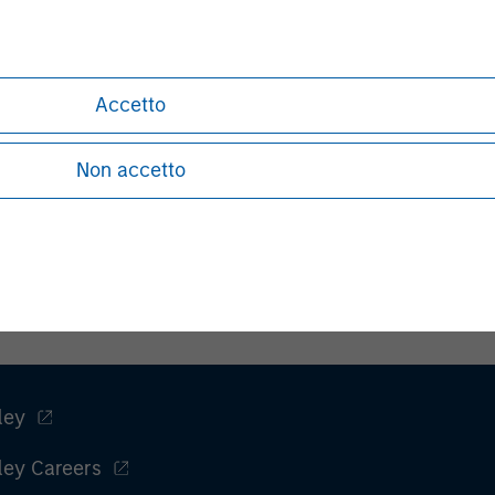
Accetto
Aaron Sack
Managing Director
Non accetto
ley
ley Careers