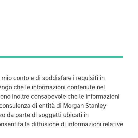
Morgan Stanley Capital
Partners
Morgan Stanley Capital Partners
manages a middle-market private
equity platform with a strong focus on
value creation. The team has invested
capital in a broad spectrum of
industries for over two decades.
 mio conto e di soddisfare i requisiti in
engo che le informazioni contenute nel
Sono inoltre consapevole che le informazioni
 consulenza di entità di Morgan Stanley
o da parte di soggetti ubicati in
onsentita la diffusione di informazioni relative