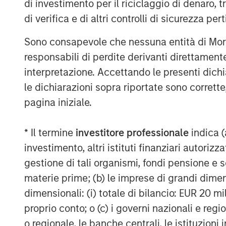
di investimento per il riciclaggio di denaro, t
team’s deep M&A expertise, commitment to
di verifica e di altri controlli di sicurezza pert
and extensive operating experience posit
and develop top-tier hospitals and genera
Sono consapevole che nessuna entità di Mo
leverage our consumer expertise to supp
responsabili di perdite derivanti direttamen
scale the business and create opportuniti
interpretazione. Accettando le presenti dich
professionals to pursue their passions.”
le dichiarazioni sopra riportate sono corrett
“We are proud to have backed Jasen’s vis
pagina iniziale.
platform four years ago and thrilled to 
the entire Pathway management team dur
* Il termine
investitore professionale
indica (
realization of that vision,” said Aaron S
investimento, altri istituti finanziari autoriz
Partners. “Pathway has become a market 
gestione di tali organismi, fondi pensione e s
are confident that the strong managemen
materie prime; (b) le imprese di grandi dimen
on this successful trajectory. We are exc
dimensionali: (i) totale di bilancio: EUR 20 mil
growth by remaining a minority partner, 
proprio conto; o (c) i governi nazionali e regi
advance its mission.”
o regionale, le banche centrali, le istituzioni