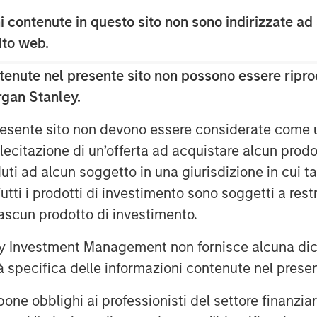
dded business planning, coaching and
 contenute in questo sito non sono indirizzate ad
and unaffiliated member hospitals.
and staff, Pathway is dedicated to
 sito web.
 and veterinarians across the nation.
enute nel presente sito non possono essere riprod
r and retail space with a proven track
rgan Stanley.
d businesses,” said Dr. Stephen
rautwein, Co-Founder of Pathway. “As
 presente sito non devono essere considerate come
sumer and branding expertise, paired
lecitazione di un’offerta ad acquistare alcun prodot
matched network of doctors and staff,
ti ad alcun soggetto in una giurisdizione in cui tal
l growth we’ve been able to
 Tutti i prodotti di investimento sono soggetti a res
 thank MSCP for their support and
ciascun prodotto di investimento.
 the highest quality veterinary care to
 Investment Management non fornisce alcuna dichi
tà specifica delle informazioni contenute nel prese
remendous success in building a
rm,” said Hadley Mullin, Senior
bblighi ai professionisti del settore finanziario 
ch, Managing Director at TSG. “The