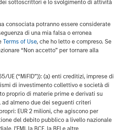
ei sottoscrittori e lo svolgimento di attività
a consociata potranno essere considerate
nseguenza di una mia falsa o erronea
le
Terms of Use
, che ho letto e compreso. Se
ezionare “Non accetto” per tornare alla
65/UE (“MiFID”)): (a) enti creditizi, imprese di
nismi di investimento collettivo e società di
nto proprio di materie prime e derivati su
, ad almeno due dei seguenti criteri
di propri: EUR 2 milioni, che agiscono per
stione del debito pubblico a livello nazionale
le, l’FMI, la BCE, la BEI e altre