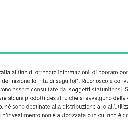
W YORK, NY— April 3, 2020 7:00 AM
g private equity firm focused
 retail sectors, today announced that
ay Vet Alliance LLC (“Pathway” or the
ged by Morgan Stanley Capital
action, Pathway management will
 significant minority stake. Financial
talia
al fine di ottenere informazioni, di operare per
ed.
 definizione fornita di seguito)
*
. Riconosco e conv
vono essere consultate da, soggetti statunitensi. 
wner and operator of over 270 general
re alcuni prodotti gestiti o che si avvalgono della
nary hospitals throughout the U.S.
nics under the THRIVE brand, which
é sono destinate alla distribuzione a, o all’utilizz
 underserved pet families. In addition,
ti d’investimento non è autorizzata o in cui non è c
Growth Partners, a Management