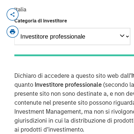
Italia
SAN FRANCISCO, CA & AUSTIN, TX & NE
EST
Categoria di investitore
TSG Consumer Partners (“TSG”), a leadin
exclusively on the branded consumer and
it has acquired a majority stake in Pathw
“Company”) from investment funds mana
Partners (“MSCP”). As part of the trans
continue to lead the Company and retain a
Dichiaro di accedere a questo sito web dall’
I
terms of the transaction were not disclos
quanto
Investitore professionale
(secondo la
presente sito non sono destinate a, e non de
Founded in 2003, Pathway is a leading o
contenute nel presente sito possono riguarda
practice, specialty and emergency veteri
Pathway also operates 86 veterinary cli
Investment Management, ma non si rivolgono, n
provide affordable and convenient care to
giurisdizioni in cui la distribuzione di prodot
Pathway owns and operates Veterinary 
ai prodotti d’investimento.