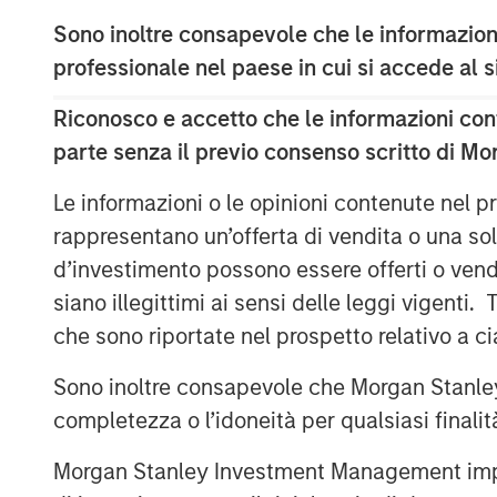
Services Organization providing value-a
Sono inoltre consapevole che le informazioni
procurement savings to 5,500 affiliated 
Together with its talented veterinarians 
professionale nel paese in cui si accede al
serving the diverse needs of pet families
Riconosco e accetto che le informazioni cont
“TSG is a leading investor in the consume
parte senza il previo consenso scritto di Mo
record of building world-class brands an
Hadley, CEO of Pathway, and Dr. Jasen T
Le informazioni o le opinioni contenute nel
the pet care industry evolves, TSG’s con
rappresentano un’offerta di vendita o una sol
with our unique value proposition and un
d’investimento possono essere offerti o vendu
positions us to build upon the substantia
siano illegittimi ai sensi delle leggi vigenti.
accomplish in partnership with MSCP. We
che sono riportate nel prospetto relativo a 
look forward to working with TSG to bring
as many pet families as possible.”
Sono inoltre consapevole che Morgan Stanley
completezza o l’idoneità per qualsiasi finali
“We have been impressed by Pathway’s t
market-leading veterinary services platfo
Morgan Stanley Investment Management impone o
Managing Director at TSG, and Colin Wel