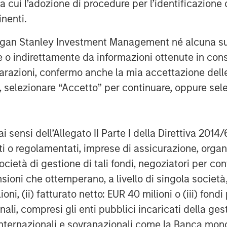
ra cui l’adozione di procedure per l’identificazione d
 delivering best-in-class pet care,
inenti.
ion them well to continue to acquire
l practices. We are thrilled to
rgan Stanley Investment Management né alcuna su
ort the Pathway team as they further
te o indirettamente da informazioni ottenute in co
es for veterinarians and veterinary
iarazioni, confermo anche la mia accettazione del
e, selezionare “Accetto” per continuare, oppure sel
ion for an industry leading veterinary
have partnered with him, Stephen and
ing a time of tremendous growth and
ai sensi dell’Allegato II Parte I della Direttiva 2014/
ack, Head of Morgan Stanley Capital
zati o regolamentati, imprese di assicurazione, orga
leader in the pet care sector and we
ocietà di gestione di tali fondi, negoziatori per co
t team together with TSG will continue
sioni che ottemperano, a livello di singola società
ited to support this next phase of
ioni, (ii) fatturato netto: EUR 40 milioni o (iii) fon
and look forward to seeing Pathway
onali, compresi gli enti pubblici incaricati della ge
 internazionali e sovranazionali come la Banca mondia