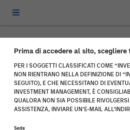
NEWSROOM
Prima di accedere al sito, scegliere 
TSG Consumer 
PER I SOGGETTI CLASSIFICATI COME “INVES
NON RIENTRANO NELLA DEFINIZIONE DI “I
Alliance from 
SEGUITO), E CHE NECESSITANO DI EVENTU
INVESTMENT MANAGEMENT, È CONSIGLIABI
QUALORA NON SIA POSSIBILE RIVOLGERSI 
03 APRILE 2020
ASSISTENZA, INVIARE UN’E-MAIL ALL’INDI
Sede