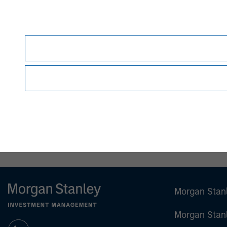
David N. Miller
Managing Director
Morgan Stan
Morgan Stan