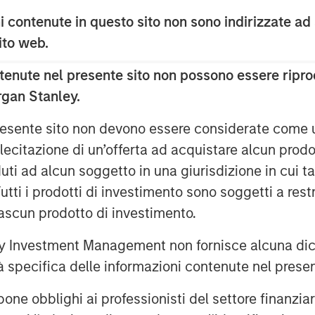
 contenute in questo sito non sono indirizzate ad
 sito web.
enute nel presente sito non possono essere riprod
rgan Stanley.
 presente sito non devono essere considerate come
lecitazione di un’offerta ad acquistare alcun prodot
ti ad alcun soggetto in una giurisdizione in cui tal
 Tutti i prodotti di investimento sono soggetti a res
ciascun prodotto di investimento.
 Investment Management non fornisce alcuna dichi
tà specifica delle informazioni contenute nel prese
ley
bblighi ai professionisti del settore finanziario 
ley Careers