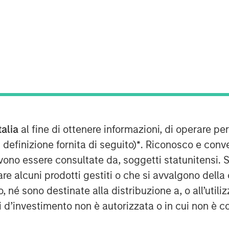
 portfolio manager, joined CNBC
icipal bond market. While
y stable and defaults are
 increasing across sectors, making
tant. Patel highlights the value of
ctive tax-exempt yields, and why
 for clients looking for
talia
al fine di ottenere informazioni, di operare per
 definizione fornita di seguito)
*
. Riconosco e conv
vono essere consultate da, soggetti statunitensi. 
re alcuni prodotti gestiti o che si avvalgono della
é sono destinate alla distribuzione a, o all’utilizz
ti d’investimento non è autorizzata o in cui non è c