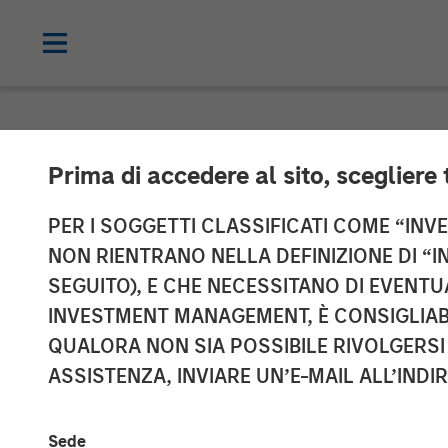
NEWSROOM
Prima di accedere al sito, scegliere 
Parametric Fix
PER I SOGGETTI CLASSIFICATI COME “INVES
NON RIENTRANO NELLA DEFINIZIONE DI “I
Nisha Patel o
SEGUITO), E CHE NECESSITANO DI EVENTU
INVESTMENT MANAGEMENT, È CONSIGLIABI
QUALORA NON SIA POSSIBILE RIVOLGERSI 
16 APRILE 2026
ASSISTENZA, INVIARE UN’E-MAIL ALL’INDI
Sede