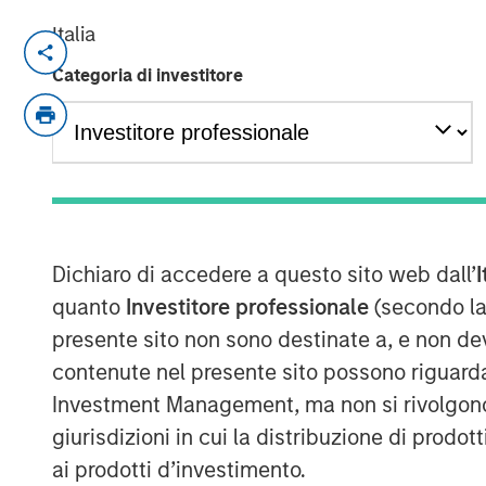
Italia
Nisha Patel, Parametric fixed income
Categoria di investitore
The Exchange
to discuss today’s mun
municipal fundamentals remain broadl
historically low, credit dispersion is
issuer-level analysis especially impor
active credit oversight, recent attra
separately managed accounts may work
Dichiaro di accedere a questo sito web dall’
I
customization and tax efficiency.
quanto
Investitore professionale
(secondo la
presente sito non sono destinate a, e non de
View Here
contenute nel presente sito possono riguarda
Investment Management, ma non si rivolgono, n
MSIM Spokesperson
giurisdizioni in cui la distribuzione di prodot
ai prodotti d’investimento.