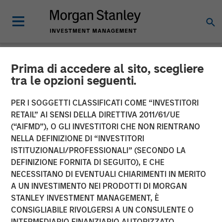
Prima di accedere al sito, scegliere
NEWSROOM
tra le opzioni seguenti.
New Equity Partners for
PER I SOGGETTI CLASSIFICATI COME “INVESTITORI
Breitenfeld AG
RETAIL” AI SENSI DELLA DIRETTIVA 2011/61/UE
(“AIFMD”), O GLI INVESTITORI CHE NON RIENTRANO
NELLA DEFINIZIONE DI “INVESTITORI
17 GIUGNO 2008
ISTITUZIONALI/PROFESSIONALI” (SECONDO LA
DEFINIZIONE FORNITA DI SEGUITO), E CHE
NECESSITANO DI EVENTUALI CHIARIMENTI IN MERITO
A UN INVESTIMENTO NEI PRODOTTI DI MORGAN
STANLEY INVESTMENT MANAGEMENT, È
CONSIGLIABILE RIVOLGERSI A UN CONSULENTE O
Morgan Stanley Private Equity and BAST Investment
INTERMEDIARIO FINANZIARIO AUTORIZZATO.