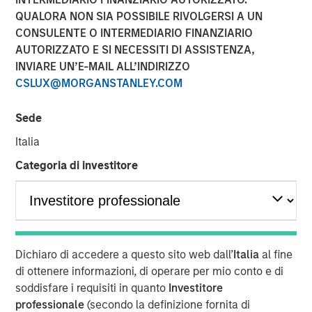
Group agree to acquire an equity stake in Breitenfeld AG
QUALORA NON SIA POSSIBILE RIVOLGERSI A UN
from the majority shareholders of the Austrian specialty
CONSULENTE O INTERMEDIARIO FINANZIARIO
steel producer, Fides Privatstiftung and Fortis
AUTORIZZATO E SI NECESSITI DI ASSISTENZA,
Privatstiftung, who recently bought back the shares
INVIARE UN’E-MAIL ALL’INDIRIZZO
owned by financial investor DZ Equity Partner GmbH.
CSLUX@MORGANSTANLEY.COM
Pursuant to a definitive agreement, Morgan Stanley
Sede
Private Equity and BAST Investment Group have agreed to
acquire a 38.5% stake of Breitenfeld, approximately 90%
Italia
of which will be owned by Morgan Stanley Private Equity.
Categoria di investitore
DZ Equity Partners held the majority of the stake being
acquired from Fides Privatstiftung (a foundation owned
by Rudolf Jurak) and Fortis Privatstiftung (a foundation
owned by Herbert Buhl). Fides Privatstiftung remains the
majority owner of Breitenfeld AG.
Dichiaro di accedere a questo sito web dall’
Italia
al fine
“During the last 10 years, we have been successful in
di ottenere informazioni, di operare per mio conto e di
positioning ourselves in a specialised niche within the
soddisfare i requisiti in quanto
Investitore
steel industry,” said Mr. Jurak, CEO of Breitenfeld AG. “We
professionale
(secondo la definizione fornita di