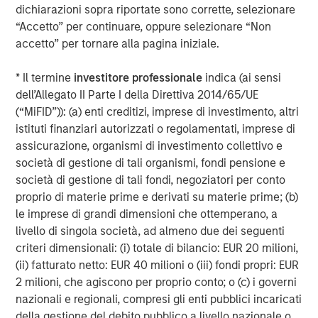
dichiarazioni sopra riportate sono corrette, selezionare
Mitterdorf/Wartberg in Styria, Austria where the Company
“Accetto” per continuare, oppure selezionare “Non
also operates a forgery where some of the steel
accetto” per tornare alla pagina iniziale.
produced is forged. The Company’s biggest markets are
Italy, followed by Austria and Germany.
* Il termine
investitore professionale
indica (ai sensi
dell’Allegato II Parte I della Direttiva 2014/65/UE
(“MiFID”)): (a) enti creditizi, imprese di investimento, altri
About Morgan Stanley Private Equity
istituti finanziari autorizzati o regolamentati, imprese di
assicurazione, organismi di investimento collettivo e
Morgan Stanley Private Equity, part of Morgan Stanley
società di gestione di tali organismi, fondi pensione e
Investment Management’s Merchant Banking Division,
società di gestione di tali fondi, negoziatori per conto
makes private equity and equity-related investments on a
proprio di materie prime e derivati su materie prime; (b)
global basis. Morgan Stanley Private Equity utilizes
le imprese di grandi dimensioni che ottemperano, a
Morgan Stanley’s vast resources, including the Firm’s
livello di singola società, ad almeno due dei seguenti
global franchise and relationships with leading
criteri dimensionali: (i) totale di bilancio: EUR 20 milioni,
corporates, management teams and financial sponsors,
(ii) fatturato netto: EUR 40 milioni o (iii) fondi propri: EUR
to source attractive opportunities for its investment
2 milioni, che agiscono per proprio conto; o (c) i governi
funds.Morgan Stanley’s roots in private equity investing
nazionali e regionali, compresi gli enti pubblici incaricati
date back to 1985 with the Morgan Stanley Capital
della gestione del debito pubblico a livello nazionale o