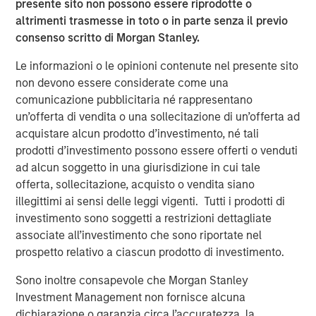
outstanding track record developing Breitenfeld into a
presente sito non possono essere riprodotte o
leading company in the specialty steel sector,” said
altrimenti trasmesse in toto o in parte senza il previo
Michael Hehn, Managing Director of Morgan Stanley
consenso scritto di Morgan Stanley.
Private Equity in Europe. “The new investor group will
Le informazioni o le opinioni contenute nel presente sito
support the company in the next phase of its expansion.”
non devono essere considerate come una
“We are very happy about the completion of this
comunicazione pubblicitaria né rappresentano
investment in a profitable and well established company.
un’offerta di vendita o una sollecitazione di un’offerta ad
It is an important step towards our objective of
acquistare alcun prodotto d’investimento, né tali
developing and further diversifying the BAST industry
prodotti d’investimento possono essere offerti o venduti
portfolio,” said BAST management.
ad alcun soggetto in una giurisdizione in cui tale
offerta, sollecitazione, acquisto o vendita siano
Morgan Stanley acted as financial advisor to Morgan
illegittimi ai sensi delle leggi vigenti. Tutti i prodotti di
Stanley Private Equity, and the management company of
investimento sono soggetti a restrizioni dettagliate
the BAST group played a major advisory role in arranging
associate all’investimento che sono riportate nel
the deal.
prospetto relativo a ciascun prodotto di investimento.
Sono inoltre consapevole che Morgan Stanley
Investment Management non fornisce alcuna
Medium Term Goal: Capital Markets
dichiarazione o garanzia circa l’accuratezza, la