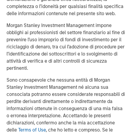
On signing the deal on 17 June all parties expressed their
completezza o l’idoneità per qualsiasi finalità specifica
interest in Breitenfeld AG going public in the medium
delle informazioni contenute nel presente sito web.
term. “We will be working on a global expansion strategy
Morgan Stanley Investment Management impone
for Breitenfeld with significant investments in capacity
obblighi ai professionisti del settore finanziario al fine di
expansion,” was the statement of all four parties to the
prevenire l’uso improprio di fondi di investimento per il
acquisition contract.
riciclaggio di denaro, tra cui l’adozione di procedure per
l’identificazione dei sottoscrittori e lo svolgimento di
attività di verifica e di altri controlli di sicurezza
About Breiteneld AG
pertinenti.
Breitenfeld was founded more than 65 years ago and
Sono consapevole che nessuna entità di Morgan
focused on producing specialty, high-grade steel ten
Stanley Investment Management né alcuna sua
years ago. Since then, the Company has experienced a
consociata potranno essere considerate responsabili di
decade of steady growth. Key industries for Breitenfeld’s
perdite derivanti direttamente o indirettamente da
products include power generation, oil and gas,
informazioni ottenute in conseguenza di una mia falsa
mechanical engineering, transportation (aviation and
o erronea interpretazione. Accettando le presenti
shipbuilding) and tool steel.
dichiarazioni, confermo anche la mia accettazione
delle
Terms of Use
, che ho letto e compreso. Se le
Breitenfeld’s specialty steel plant is located in