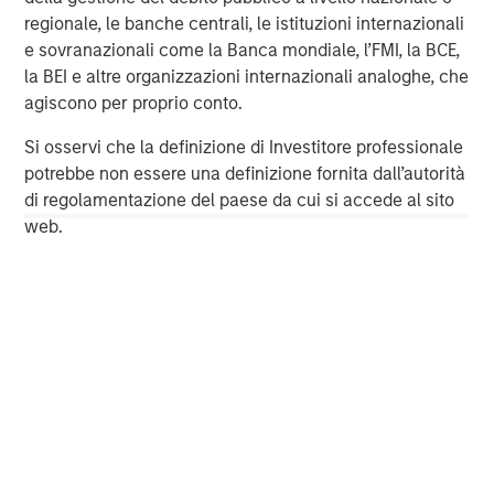
Partners private equity funds.
regionale, le banche centrali, le istituzioni internazionali
Morgan Stanley is a leading global financial services firm
e sovranazionali come la Banca mondiale, l’FMI, la BCE,
providing a wide range of investment banking, securities,
la BEI e altre organizzazioni internazionali analoghe, che
investment management, wealth management and credit
agiscono per proprio conto.
services. The Firm's employees serve clients worldwide
Si osservi che la definizione di Investitore professionale
including corporations, governments, institutions and
potrebbe non essere una definizione fornita dall’autorità
individuals from more than 600 offices in 33 countries.
di regolamentazione del paese da cui si accede al sito
web.
About BAST
BAST AG Value & Invest Development is an Austrian,
privately-owned, neutral and independent financial
services company and investment boutique, which
undertakes special investment, shareholding and capital
market projects. Its objective is to increase corporate
value and assets through the application of capital
market techniques, instruments and use of its network