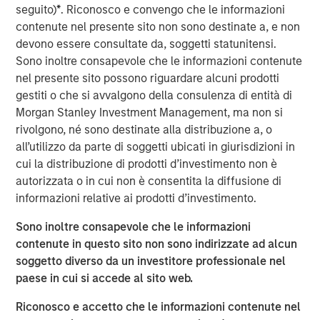
have sustained strong growth in recent years and have an
seguito)
*
. Riconosco e convengo che le informazioni
excellent outlook for the future.”
contenute nel presente sito non sono destinate a, e non
devono essere consultate da, soggetti statunitensi.
Sono inoltre consapevole che le informazioni contenute
Prestigious Equity Partners
nel presente sito possono riguardare alcuni prodotti
gestiti o che si avvalgono della consulenza di entità di
Morgan Stanley Private Equity makes private equity and
Morgan Stanley Investment Management, ma non si
equity related investments on a global basis. To date,
rivolgono, né sono destinate alla distribuzione a, o
Morgan Stanley Private Equity and its predecessor funds
all’utilizzo da parte di soggetti ubicati in giurisdizioni in
have invested nearly $6.5 billion of equity across a broad
cui la distribuzione di prodotti d’investimento non è
spectrum of industries. This investment is the fourth and
autorizzata o in cui non è consentita la diffusione di
largest industry deal for BAST Unternehmensbeteiligungs
informazioni relative ai prodotti d’investimento.
AG, which was founded 18 months ago by Barbara
Wösner- Sandberg and Stefan Zapotocky. BAST
Sono inoltre consapevole che le informazioni
Investment Group is in the process of a share capital
contenute in questo sito non sono indirizzate ad alcun
increase to raise equity to finance further investment
soggetto diverso da un investitore professionale nel
opportunities.
paese in cui si accede al sito web.
“The two owners, Mr. Jurak and Mr. Buhl, have an
Riconosco e accetto che le informazioni contenute nel