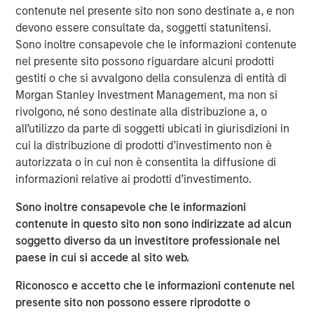
contenute nel presente sito non sono destinate a, e non
devono essere consultate da, soggetti statunitensi.
Sono inoltre consapevole che le informazioni contenute
MSIM Spokesperson
nel presente sito possono riguardare alcuni prodotti
gestiti o che si avvalgono della consulenza di entità di
Morgan Stanley Investment Management, ma non si
rivolgono, né sono destinate alla distribuzione a, o
all’utilizzo da parte di soggetti ubicati in giurisdizioni in
Neha Champaneria Markle
cui la distribuzione di prodotti d’investimento non è
Managing Director
autorizzata o in cui non è consentita la diffusione di
informazioni relative ai prodotti d’investimento.
Sono inoltre consapevole che le informazioni
contenute in questo sito non sono indirizzate ad alcun
soggetto diverso da un investitore professionale nel
paese in cui si accede al sito web.
Risk Considerations
Alternative investments are speculative and include a high
degree of risk. Investors could lose all or a substantial amount
Riconosco e accetto che le informazioni contenute nel
of their investment. Alternative investments are suitable only for
presente sito non possono essere riprodotte o
long-term investors willing to forego liquidity and put capital at