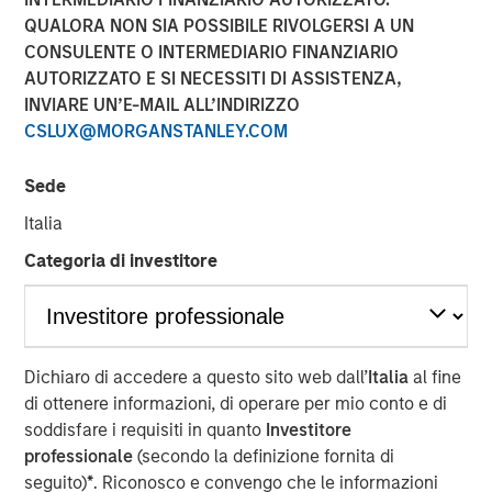
QUALORA NON SIA POSSIBILE RIVOLGERSI A UN
CONSULENTE O INTERMEDIARIO FINANZIARIO
Neha Champaneria Markle, head of Morgan Stanley
AUTORIZZATO E SI NECESSITI DI ASSISTENZA,
Private Equity Solutions, sits down with Kristen Kelly and
INVIARE UN’E-MAIL ALL’INDIRIZZO
Jen Saarbach at The Wall Street Skinny, to discuss her
CSLUX@MORGANSTANLEY.COM
career path and how her team invests across private
equity through fund investments, co‑investments, and
Sede
secondaries. On this episode, Neha shares her
Italia
perspective on how private equity has evolved and why
middle‑market strategies can offer attractive
Categoria di investitore
risk‑adjusted opportunities. She also addressed trends
such as democratization of private markets, the role of
secondaries and semi‑liquid structures, and current
challenges around valuations, fundraising, and
Dichiaro di accedere a questo sito web dall’
Italia
al fine
distributions, emphasizing long‑term value creation and
di ottenere informazioni, di operare per mio conto e di
alignment of interests.
soddisfare i requisiti in quanto
Investitore
professionale
(secondo la definizione fornita di
View Podcast
seguito)
*
. Riconosco e convengo che le informazioni