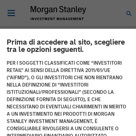
Prima di accedere al sito, scegliere
NEWSROOM
tra le opzioni seguenti.
Head of Morgan Stanley
PER I SOGGETTI CLASSIFICATI COME “INVESTITORI
Private Equity Solutions:
RETAIL” AI SENSI DELLA DIRETTIVA 2011/61/UE
(“AIFMD”), O GLI INVESTITORI CHE NON RIENTRANO
Neha Champaneria Markle
NELLA DEFINIZIONE DI “INVESTITORI
ISTITUZIONALI/PROFESSIONALI” (SECONDO LA
on The Wall Street Skinny
DEFINIZIONE FORNITA DI SEGUITO), E CHE
NECESSITANO DI EVENTUALI CHIARIMENTI IN MERITO
A UN INVESTIMENTO NEI PRODOTTI DI MORGAN
11 APRILE 2026
STANLEY INVESTMENT MANAGEMENT, È
CONSIGLIABILE RIVOLGERSI A UN CONSULENTE O
INTERMEDIARIO FINANZIARIO AUTORIZZATO.