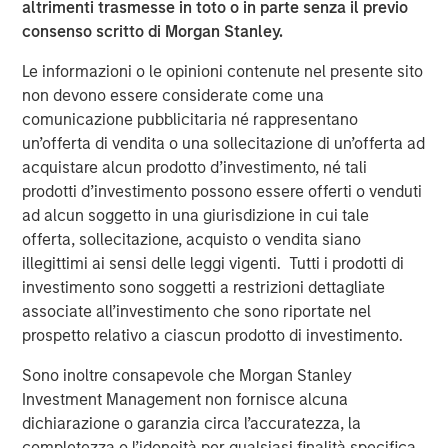
altrimenti trasmesse in toto o in parte senza il previo
risk for an indefinite period of time. Alternative investments are
typically highly illiquid—there is no secondary market for private
consenso scritto di Morgan Stanley.
funds, and there may be restrictions on redemptions or assigning
or otherwise transferring investments into private funds.
Le informazioni o le opinioni contenute nel presente sito
Alternative investment funds often engage in leverage and other
non devono essere considerate come una
speculative practices that may increase volatility and risk of
comunicazione pubblicitaria né rappresentano
loss. Alternative investments typically have higher fees and
expenses than other investment vehicles, and such fees and
un’offerta di vendita o una sollecitazione di un’offerta ad
expenses will lower returns achieved by investors.
acquistare alcun prodotto d’investimento, né tali
prodotti d’investimento possono essere offerti o venduti
Alternative investment funds are often unregulated, are not
subject to the same regulatory requirements as mutual funds,
ad alcun soggetto in una giurisdizione in cui tale
and are not required to provide periodic pricing or valuation
offerta, sollecitazione, acquisto o vendita siano
information to investors. The investment strategies described in
the preceding pages may not be suitable for your specific
illegittimi ai sensi delle leggi vigenti. Tutti i prodotti di
circumstances; accordingly, you should consult your own tax,
investimento sono soggetti a restrizioni dettagliate
legal or other advisors, at both the outset of any transaction
associate all’investimento che sono riportate nel
and on an ongoing basis, to determine such suitability.
prospetto relativo a ciascun prodotto di investimento.
The preceding content was informational only and based on
information available when created. Neither the information
Sono inoltre consapevole che Morgan Stanley
provided nor any opinion expressed constitutes an offer or a
solicitation nor is it tax or legal advice.
Investment Management non fornisce alcuna
The views and opinions and/or expressed are those of the
dichiarazione o garanzia circa l’accuratezza, la
presenters and as of the date of preparation of this video and
are subject to change at any time without notice to market or
completezza o l’idoneità per qualsiasi finalità specifica