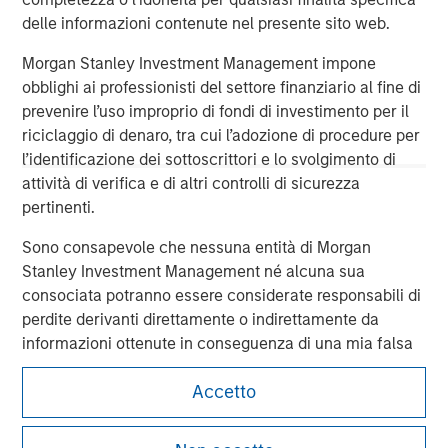
economic conditions and may not necessarily come to pass.
delle informazioni contenute nel presente sito web.
Morgan Stanley Investment Management impone
obblighi ai professionisti del settore finanziario al fine di
prevenire l’uso improprio di fondi di investimento per il
riciclaggio di denaro, tra cui l’adozione di procedure per
l’identificazione dei sottoscrittori e lo svolgimento di
attività di verifica e di altri controlli di sicurezza
pertinenti.
Sono consapevole che nessuna entità di Morgan
Stanley Investment Management né alcuna sua
consociata potranno essere considerate responsabili di
Morgan Stanley
perdite derivanti direttamente o indirettamente da
informazioni ottenute in conseguenza di una mia falsa
Morgan Stanley Careers
o erronea interpretazione. Accettando le presenti
Accetto
dichiarazioni, confermo anche la mia accettazione
delle
Terms of Use
, che ho letto e compreso. Se le
dichiarazioni sopra riportate sono corrette, selezionare