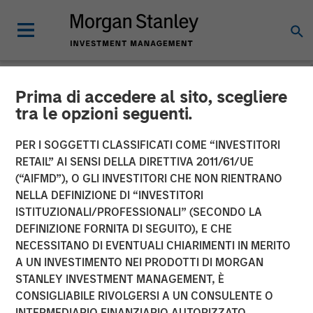
Prima di accedere al sito, scegliere
NEWSROOM
tra le opzioni seguenti.
Morgan Stanley Capital
PER I SOGGETTI CLASSIFICATI COME “INVESTITORI
Partners Acquires Security
RETAIL” AI SENSI DELLA DIRETTIVA 2011/61/UE
(“AIFMD”), O GLI INVESTITORI CHE NON RIENTRANO
101
NELLA DEFINIZIONE DI “INVESTITORI
ISTITUZIONALI/PROFESSIONALI” (SECONDO LA
DEFINIZIONE FORNITA DI SEGUITO), E CHE
24 FEBBRAIO 2026
NECESSITANO DI EVENTUALI CHIARIMENTI IN MERITO
A UN INVESTIMENTO NEI PRODOTTI DI MORGAN
STANLEY INVESTMENT MANAGEMENT, È
CONSIGLIABILE RIVOLGERSI A UN CONSULENTE O
INTERMEDIARIO FINANZIARIO AUTORIZZATO.