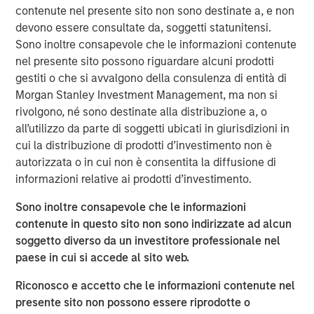
contenute nel presente sito non sono destinate a, e non
has grown into a leading security provider with a network
devono essere consultate da, soggetti statunitensi.
of offices across the United States equipped to address
Sono inoltre consapevole che le informazioni contenute
localized security needs for clients and the communities
nel presente sito possono riguardare alcuni prodotti
in which they operate.
gestiti o che si avvalgono della consulenza di entità di
Commenting on the investment, Adam Shaw, Managing
Morgan Stanley Investment Management, ma non si
Director and Head of Business Services at MSCP, said:
rivolgono, né sono destinate alla distribuzione a, o
all’utilizzo da parte di soggetti ubicati in giurisdizioni in
“Security 101 has built a differentiated platform with a
cui la distribuzione di prodotti d’investimento non è
strong record of organic growth and consistent execution
autorizzata o in cui non è consentita la diffusione di
across complex customer environments. We are excited
informazioni relative ai prodotti d’investimento.
to partner with Greg and the broader team to support
continued expansion and further strengthen the
Sono inoltre consapevole che le informazioni
Company’s leadership position. We intend to continue
contenute in questo sito non sono indirizzate ad alcun
investing in the platform to further elevate the customer
soggetto diverso da un investitore professionale nel
experience and support scalable service delivery across
paese in cui si accede al sito web.
both local markets and national accounts.”
Riconosco e accetto che le informazioni contenute nel
Greg Daly, CEO of Security 101, commented:
presente sito non possono essere riprodotte o