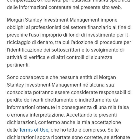
finance, data centers, and other end markets. For more
delle informazioni contenute nel presente sito web.
information, visit
security101.com
Morgan Stanley Investment Management impone
About Morgan Stanley Capital Partners
obblighi ai professionisti del settore finanziario al fine di
prevenire l’uso improprio di fondi di investimento per il
Morgan Stanley Capital Partners, part of Morgan Stanley
riciclaggio di denaro, tra cui l’adozione di procedure per
Investment Management, is a leading middle-market
l’identificazione dei sottoscrittori e lo svolgimento di
private equity platform that has invested capital for over
attività di verifica e di altri controlli di sicurezza
three decades. Morgan Stanley Capital Partners focuses
pertinenti.
on privately negotiated equity and equity-related
investments primarily in North America and seeks to
Sono consapevole che nessuna entità di Morgan
create value in portfolio companies primarily in a series
Stanley Investment Management né alcuna sua
of subsectors in the business services, consumer,
consociata potranno essere considerate responsabili di
healthcare, education and industrials markets with an
perdite derivanti direttamente o indirettamente da
emphasis on driving significant organic and acquisition
informazioni ottenute in conseguenza di una mia falsa
growth through an operationally focused approach. For
o erronea interpretazione. Accettando le presenti
further information about Morgan Stanley Capital
dichiarazioni, confermo anche la mia accettazione
Partners, please visit
delle
Terms of Use
, che ho letto e compreso. Se le
www.morganstanley.com/im/capitalpartners
.
dichiarazioni sopra riportate sono corrette, selezionare