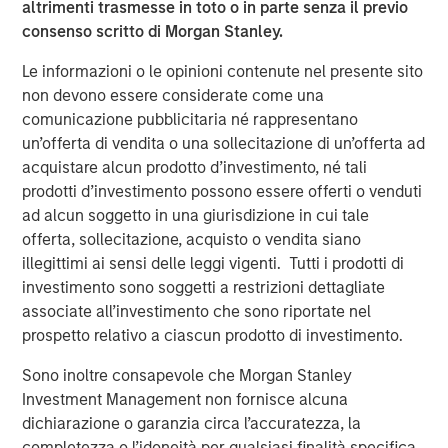
altrimenti trasmesse in toto o in parte senza il previo
“We’re excited to team up with Morgan Stanley Capital
consenso scritto di Morgan Stanley.
Partners to build on our momentum and extend Security
101’s leadership in commercial security integration.
Le informazioni o le opinioni contenute nel presente sito
MSCP’s resources and experience will help us deepen our
non devono essere considerate come una
national accounts program, continue thoughtful M&A, and
comunicazione pubblicitaria né rappresentano
expand our unified platform while maintaining the culture
un’offerta di vendita o una sollecitazione di un’offerta ad
and consistency our customers expect.”
acquistare alcun prodotto d’investimento, né tali
prodotti d’investimento possono essere offerti o venduti
This acquisition capped a strong 2025 for MSCP and
ad alcun soggetto in una giurisdizione in cui tale
underscored the strength of its private equity platform,
offerta, sollecitazione, acquisto o vendita siano
marked by successful realizations and continued
illegittimi ai sensi delle leggi vigenti. Tutti i prodotti di
investment in resilient, services‑oriented businesses.
investimento sono soggetti a restrizioni dettagliate
associate all’investimento che sono riportate nel
prospetto relativo a ciascun prodotto di investimento.
About Security 101
Sono inoltre consapevole che Morgan Stanley
Security101 is a leading provider of commercial security
Investment Management non fornisce alcuna
integration services across diverse end markets including
dichiarazione o garanzia circa l’accuratezza, la
healthcare, education, government, manufacturing
completezza o l’idoneità per qualsiasi finalità specifica