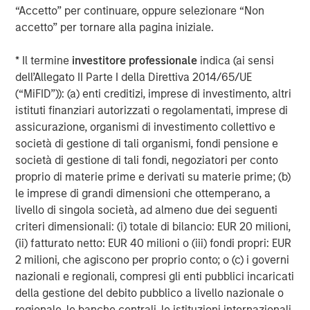
“Accetto” per continuare, oppure selezionare “Non
About Morgan Stanley Investment Management
accetto” per tornare alla pagina iniziale.
Morgan Stanley Investment Management, together with
* Il termine
investitore professionale
indica (ai sensi
its investment advisory affiliates, has more than 1,400
dell’Allegato II Parte I della Direttiva 2014/65/UE
investment professionals around the world and $1.9
(“MiFID”)): (a) enti creditizi, imprese di investimento, altri
trillion in assets under management or supervision as of
istituti finanziari autorizzati o regolamentati, imprese di
December 31, 2025. Morgan Stanley Investment
assicurazione, organismi di investimento collettivo e
Management strives to provide outstanding long-term
società di gestione di tali organismi, fondi pensione e
investment performance, service, and a comprehensive
società di gestione di tali fondi, negoziatori per conto
suite of investment management solutions to a diverse
proprio di materie prime e derivati su materie prime; (b)
client base, which includes governments, institutions,
le imprese di grandi dimensioni che ottemperano, a
corporations and individuals worldwide. For further
livello di singola società, ad almeno due dei seguenti
information about Morgan Stanley Investment
criteri dimensionali: (i) totale di bilancio: EUR 20 milioni,
Management, please visit
(ii) fatturato netto: EUR 40 milioni o (iii) fondi propri: EUR
https://www.morganstanley.com/im
2 milioni, che agiscono per proprio conto; o (c) i governi
About Morgan Stanley
nazionali e regionali, compresi gli enti pubblici incaricati
della gestione del debito pubblico a livello nazionale o
Morgan Stanley (NYSE: MS) is a leading global financial
regionale, le banche centrali, le istituzioni internazionali