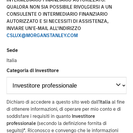
QUALORA NON SIA POSSIBILE RIVOLGERSI A UN
NEW YORK – February 23 , 2026
CONSULENTE O INTERMEDIARIO FINANZIARIO
Investment funds managed by Morgan Stanley Capital
AUTORIZZATO E SI NECESSITI DI ASSISTENZA,
Partners (MSCP), the middle market private equity buyout
INVIARE UN’E-MAIL ALL’INDIRIZZO
team within Morgan Stanley Investment Management,
CSLUX@MORGANSTANLEY.COM
announced today the acquisition of Security 101, a
leading provider of commercial security integration
Sede
services.
Italia
Headquartered in West Palm Beach, Florida, Security 101
Categoria di investitore
provides mission-critical security integration services for
organizations spanning a diverse customer base
including healthcare, education, government,
manufacturing, finance, data centers, and other end
Dichiaro di accedere a questo sito web dall’
Italia
al fine
markets. The company specializes in end-to-end security
di ottenere informazioni, di operare per mio conto e di
solutions, including access control systems, video
soddisfare i requisiti in quanto
Investitore
surveillance and intrusion detection systems, enabling
professionale
(secondo la definizione fornita di
customers to partner with a single provider for the full
seguito)
*
. Riconosco e convengo che le informazioni
security lifecycle. Since its founding in 2007, Security 101