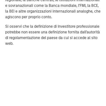
services firm providing a wide range of investment
e sovranazionali come la Banca mondiale, l’FMI, la BCE,
banking, securities, wealth management and investment
la BEI e altre organizzazioni internazionali analoghe, che
management services. With offices in 42 countries, the
agiscono per proprio conto.
Firm's employees serve clients worldwide including
corporations, governments, institutions and individuals.
Si osservi che la definizione di Investitore professionale
For more information about Morgan Stanley, please visit
potrebbe non essere una definizione fornita dall’autorità
https://www.morganstanley.com/
di regolamentazione del paese da cui si accede al sito
web.
Morgan Stanley Capital Partners
Morgan Stanley Capital Partners manages a middle-
market private equity platform with a strong focus on
value creation. The team has invested capital in a broad
spectrum of industries for over two decades.
MSIM Spokesperson