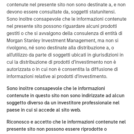
24% and certain members of his family
contenute nel presente sito non sono destinate a, e non
approximately 6%) in exchange for equal shares and
devono essere consultate da, soggetti statunitensi.
percentage in Nissos.
Sono inoltre consapevole che le informazioni contenute
nel presente sito possono riguardare alcuni prodotti
MSPEA and Profex have agreed to subscribe for
gestiti o che si avvalgono della consulenza di entità di
shares in Nissos 56% and 14% respectively. MSPEA
Morgan Stanley Investment Management, ma non si
and Profex will subscribe for cash, 48.3m euro in
rivolgono, né sono destinate alla distribuzione a, o
total.
all’utilizzo da parte di soggetti ubicati in giurisdizioni in
Nissos has agreed to purchase shares,
cui la distribuzione di prodotti d’investimento non è
representing approximately 52.3% of the share
autorizzata o in cui non è consentita la diffusione di
capital of KORRES, (approximately 6.6% of the share
informazioni relative ai prodotti d’investimento.
capital of KORRES held by Giorgos Korres and
Sono inoltre consapevole che le informazioni
approximately 45.7% held by other shareholders), at
contenute in questo sito non sono indirizzate ad alcun
a price of 5.08 per share.
soggetto diverso da un investitore professionale nel
paese in cui si accede al sito web.
Completion of all the steps set out above is conditional
Riconosco e accetto che le informazioni contenute nel
on, among other things, consent by the lending banks of
presente sito non possono essere riprodotte o
Korres.