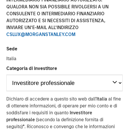
QUALORA NON SIA POSSIBILE RIVOLGERSI A UN
CONSULENTE O INTERMEDIARIO FINANZIARIO
HONG KONG — November 27, 2017
AUTORIZZATO E SI NECESSITI DI ASSISTENZA,
INVIARE UN’E-MAIL ALL’INDIRIZZO
Investment funds managed by Morgan Stanley Private
CSLUX@MORGANSTANLEY.COM
Equity Asia (collectively, “
MSPEA
”), part of Morgan
Stanley Investment Management, Profex Inc. (“
Profex
”), a
Sede
specialty distributor of dermo-cosmetic products in the
People’s Republic of China and Giorgos Korres
Italia
shareholder of KORRES S.A. NATURAL PRODUCTS
Categoria di investitore
(
KORRES
) informed KORRES and they all announce the
following investment agreement:
Giorgos Korres and certain members of his
family have agreed to contribute (contribution in
Dichiaro di accedere a questo sito web dall’
Italia
al fine
kind) to Nissos Holdings (CY) Ltd., (“
Nissos
”), which
di ottenere informazioni, di operare per mio conto e di
is currently wholly owned by Giorgos Korres, shares
soddisfare i requisiti in quanto
Investitore
representing approximately 30% of the share
professionale
(secondo la definizione fornita di
capital of KORRES (Giorgos Korres approximately
seguito)
*
. Riconosco e convengo che le informazioni