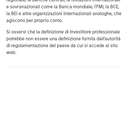
e sovranazionali come la Banca mondiale, l’FMI, la BCE,
Morgan Stanley Investment Management, together with
la BEI e altre organizzazioni internazionali analoghe, che
its investment advisory affiliates, has more than 600
agiscono per proprio conto.
investment professionals around the world and $447
billion in assets under management or supervision as of
Si osservi che la definizione di Investitore professionale
September 30, 2017. Morgan Stanley Investment
potrebbe non essere una definizione fornita dall’autorità
Management strives to provide outstanding long-term
di regolamentazione del paese da cui si accede al sito
investment performance, service, and a comprehensive
web.
suite of investment management solutions to a diverse
client base, which includes governments, institutions,
corporations, and individuals worldwide. For further
information about Morgan Stanley Investment
Management, please visit
www.morganstanley.com/im
.
About Morgan Stanley
Morgan Stanley (NYSE: MS) is a leading global financial
services firm providing investment banking, securities,
wealth management and investment management