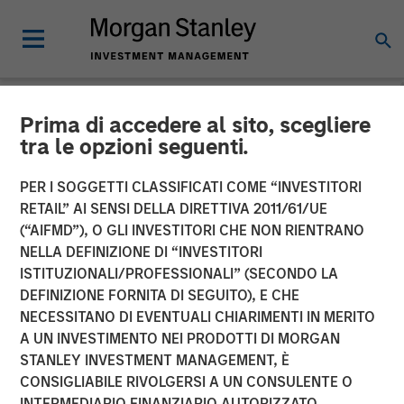
Prima di accedere al sito, scegliere
NEWSROOM
tra le opzioni seguenti.
Morgan Stanley Private
PER I SOGGETTI CLASSIFICATI COME “INVESTITORI
Equity Asia, Profex and
RETAIL” AI SENSI DELLA DIRETTIVA 2011/61/UE
(“AIFMD”), O GLI INVESTITORI CHE NON RIENTRANO
Korres Reach Investment
NELLA DEFINIZIONE DI “INVESTITORI
ISTITUZIONALI/PROFESSIONALI” (SECONDO LA
Agreement
DEFINIZIONE FORNITA DI SEGUITO), E CHE
NECESSITANO DI EVENTUALI CHIARIMENTI IN MERITO
A UN INVESTIMENTO NEI PRODOTTI DI MORGAN
27 DICEMBRE 2017
STANLEY INVESTMENT MANAGEMENT, È
CONSIGLIABILE RIVOLGERSI A UN CONSULENTE O
INTERMEDIARIO FINANZIARIO AUTORIZZATO.