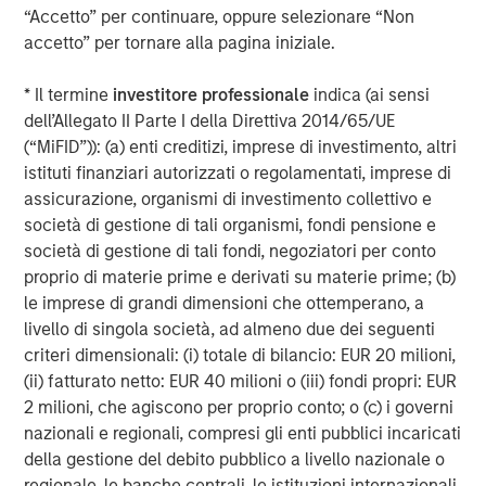
“Accetto” per continuare, oppure selezionare “Non
private equity investors in Asia-Pacific, having invested in
accetto” per tornare alla pagina iniziale.
the region for over 20 years. Private Equity Asia invests
primarily in highly structured minority investments and
* Il termine
investitore professionale
indica (ai sensi
control buyouts in growth-oriented companies at
dell’Allegato II Parte I della Direttiva 2014/65/UE
attractive valuations. The experienced investment team
(“MiFID”)): (a) enti creditizi, imprese di investimento, altri
is led by senior professionals with extensive industry
istituti finanziari autorizzati o regolamentati, imprese di
relationships, in-depth market knowledge and the ability
assicurazione, organismi di investimento collettivo e
to apply international investment principles within each
società di gestione di tali organismi, fondi pensione e
local context. Private Equity Asia has offices in Hong
società di gestione di tali fondi, negoziatori per conto
Kong, Beijing, Shanghai, Seoul, Tokyo, Mumbai and New
proprio di materie prime e derivati su materie prime; (b)
York, and leverages the brand and unparalleled global
le imprese di grandi dimensioni che ottemperano, a
network of Morgan Stanley to source investment
livello di singola società, ad almeno due dei seguenti
intelligence and opportunities. Private Equity Asia is part
criteri dimensionali: (i) totale di bilancio: EUR 20 milioni,
of Morgan Stanley Investment Management. For further
(ii) fatturato netto: EUR 40 milioni o (iii) fondi propri: EUR
information about Morgan Stanley Private Equity Asia,
2 milioni, che agiscono per proprio conto; o (c) i governi
please visit
nazionali e regionali, compresi gli enti pubblici incaricati
www.morganstanley.com/im/privateequityasia
.
della gestione del debito pubblico a livello nazionale o
About Morgan Stanley Investment Management
regionale, le banche centrali, le istituzioni internazionali