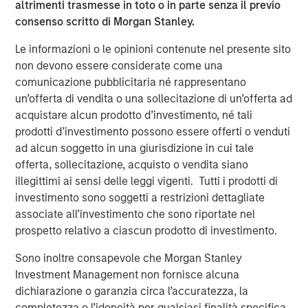
altrimenti trasmesse in toto o in parte senza il previo
After completion of the above Nissos will hold more than
consenso scritto di Morgan Stanley.
82% of Korres and will therefore launch a mandatory
Le informazioni o le opinioni contenute nel presente sito
takeover offer pursuant to the provisions of Greek law
non devono essere considerate come una
3461/2016 in order to acquire the remaining shares of
comunicazione pubblicitaria né rappresentano
Korres.
un’offerta di vendita o una sollecitazione di un’offerta ad
Within the above framework, it has also been agreed that
acquistare alcun prodotto d’investimento, né tali
Profex and KORRES will enter into an exclusive license
prodotti d’investimento possono essere offerti o venduti
and supply agreement by virtue of which Profex will
ad alcun soggetto in una giurisdizione in cui tale
undertake the distribution of KORRES products in the
offerta, sollecitazione, acquisto o vendita siano
People’s Republic of China, Hong Kong and Macau.
illegittimi ai sensi delle leggi vigenti. Tutti i prodotti di
investimento sono soggetti a restrizioni dettagliate
It is envisaged that following completion of the MTO, a
associate all’investimento che sono riportate nel
capital increase of up to €10,000,000 will be
prospetto relativo a ciascun prodotto di investimento.
implemented by the shareholders of Nissos in order to
fund the future expansion of the Korres group.
Sono inoltre consapevole che Morgan Stanley
Investment Management non fornisce alcuna
About Profex
dichiarazione o garanzia circa l’accuratezza, la
completezza o l’idoneità per qualsiasi finalità specifica