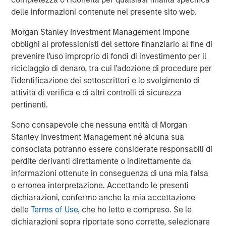
Profex
is a pioneering specialty company in China with a
delle informazioni contenute nel presente sito web.
leadership position in dermatology and skincare. Profex
has 3 complementary businesses: Pharmaceuticals,
Morgan Stanley Investment Management impone
Consumer Health and Medical Aesthetics, and employs
obblighi ai professionisti del settore finanziario al fine di
over 500 dedicated team members. Profex was founded
prevenire l’uso improprio di fondi di investimento per il
in 2001 with a mission to help make the world healthier
riciclaggio di denaro, tra cui l’adozione di procedure per
and happier. It licenses, acquires and markets
l’identificazione dei sottoscrittori e lo svolgimento di
dermatological and skincare products for the China
attività di verifica e di altri controlli di sicurezza
market. Over the years, Profex has built strong consumer
pertinenti.
healthcare brands in China. Profex is excited about the
prospect of working with the outstanding Greek company
Sono consapevole che nessuna entità di Morgan
KORRES -- and offering Chinese consumers the
Stanley Investment Management né alcuna sua
opportunity to experience and embrace a uniquely
consociata potranno essere considerate responsabili di
natural and effective cosmetic brand like KORRES. To
perdite derivanti direttamente o indirettamente da
learn more about Profex, please visit the website:
informazioni ottenute in conseguenza di una mia falsa
www.profex.com
.
o erronea interpretazione. Accettando le presenti
dichiarazioni, confermo anche la mia accettazione
About Morgan Stanley Private Equity Asia
delle
Terms of Use
, che ho letto e compreso. Se le
dichiarazioni sopra riportate sono corrette, selezionare
Morgan Stanley Private Equity Asia is one of the leading