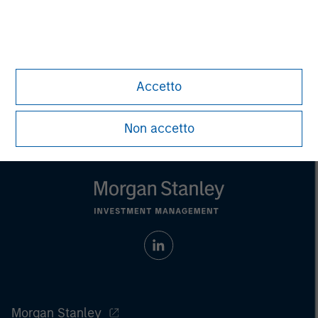
David N. Miller
Managing Director
Accetto
Non accetto
Morgan Stanley