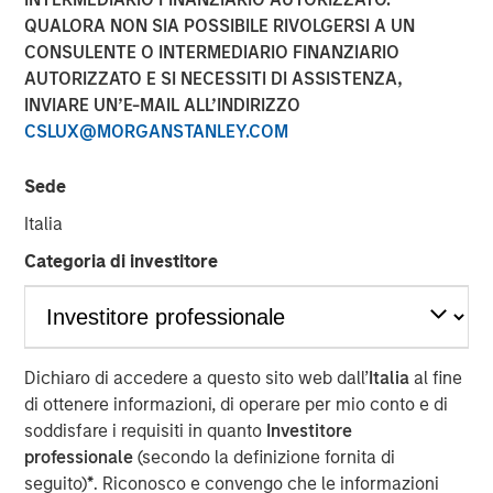
QUALORA NON SIA POSSIBILE RIVOLGERSI A UN
CONSULENTE O INTERMEDIARIO FINANZIARIO
NEW YORK, NY— May 18, 2022
AUTORIZZATO E SI NECESSITI DI ASSISTENZA,
INVIARE UN’E-MAIL ALL’INDIRIZZO
Investment funds managed by Morgan Stanley Capital
CSLUX@MORGANSTANLEY.COM
Partners (MSCP), the middle-market focused private
equity team at Morgan Stanley Investment Management,
Sede
have completed an investment in Fairway Lawns
(Fairway). MSCP is partnering with the current
Italia
management team led by CEO Kyle DeMilt, who will
Categoria di investitore
continue to lead the business.
Headquartered in Little Rock, Arkansas, Fairway is a
market leading provider of residential lawncare services.
The company, which operates 16 branches across the
Dichiaro di accedere a questo sito web dall’
Italia
al fine
Southeast region, primarily provides recurring lawncare
di ottenere informazioni, di operare per mio conto e di
services such as weed control and fertilization, in
soddisfare i requisiti in quanto
Investitore
addition to complementary services including pest
professionale
(secondo la definizione fornita di
control and tree & shrub maintenance. Fairway has grown
seguito)
*
. Riconosco e convengo che le informazioni