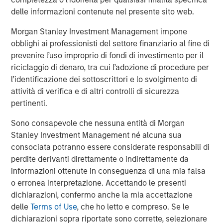
Debevoise & Plimpton served as legal counsel to MSCP,
delle informazioni contenute nel presente sito web.
and Solomon Partners served as MSCP’s financial
advisor. Carlyle Global Credit acted as sole administrative
Morgan Stanley Investment Management impone
agent, bookrunner and arranger on the financing. Harris
obblighi ai professionisti del settore finanziario al fine di
Williams served as financial advisor to Fairway.
prevenire l’uso improprio di fondi di investimento per il
riciclaggio di denaro, tra cui l’adozione di procedure per
About Morgan Stanley Capital Partners
l’identificazione dei sottoscrittori e lo svolgimento di
attività di verifica e di altri controlli di sicurezza
Morgan Stanley Capital Partners, part of Morgan Stanley
pertinenti.
Investment Management, is a leading middle-market
private equity platform that has invested capital in a
Sono consapevole che nessuna entità di Morgan
broad spectrum of industries for over three decades.
Stanley Investment Management né alcuna sua
Morgan Stanley Capital Partners focuses on privately
consociata potranno essere considerate responsabili di
negotiated equity and equity-related investments
perdite derivanti direttamente o indirettamente da
primarily in North America and seeks to create value in
informazioni ottenute in conseguenza di una mia falsa
portfolio companies primarily in a series of subsectors in
o erronea interpretazione. Accettando le presenti
the business services, consumer, healthcare, education
dichiarazioni, confermo anche la mia accettazione
and industrials markets with an emphasis on driving
delle
Terms of Use
, che ho letto e compreso. Se le
significant organic and acquisition growth through an
dichiarazioni sopra riportate sono corrette, selezionare