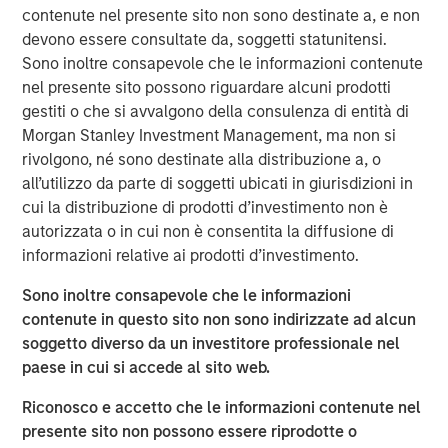
into a leading platform in the industry through strong
contenute nel presente sito non sono destinate a, e non
organic growth and strategic M&A.
devono essere consultate da, soggetti statunitensi.
Sono inoltre consapevole che le informazioni contenute
Adam Shaw, Managing Director and Head of Business
nel presente sito possono riguardare alcuni prodotti
Services at MSCP, said: “We are excited to partner with
gestiti o che si avvalgono della consulenza di entità di
Kyle and the Fairway team as they continue to work to
Morgan Stanley Investment Management, ma non si
build the company into the leading residential lawncare
rivolgono, né sono destinate alla distribuzione a, o
platform in the Southeast. For MSCP, Fairway represents
all’utilizzo da parte di soggetti ubicati in giurisdizioni in
an opportunity to execute on our core strategy of
cui la distribuzione di prodotti d’investimento non è
investing in focus sub-sectors where we have deep
autorizzata o in cui non è consentita la diffusione di
institutional knowledge and experience to drive value
informazioni relative ai prodotti d’investimento.
creation. We look forward to working together to advance
the company’s market leadership position through
Sono inoltre consapevole che le informazioni
organic growth and acquisitions.”
contenute in questo sito non sono indirizzate ad alcun
soggetto diverso da un investitore professionale nel
The investment in Fairway marks MSCP’s seventh
paese in cui si accede al sito web.
investment out of MSCP’s $2.0bn Fund VII, which held its
final closing in December 2021. This also marks Fund VII’s
Riconosco e accetto che le informazioni contenute nel
second investment in residential services, a focus sub-
presente sito non possono essere riprodotte o
sector within MSCP’s Business Services efforts, following