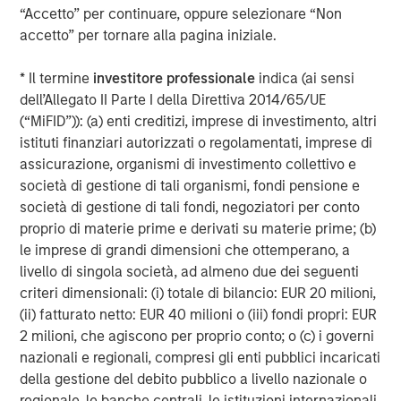
operationally focused approach. For further information
“Accetto” per continuare, oppure selezionare “Non
about Morgan Stanley Capital Partners, please
accetto” per tornare alla pagina iniziale.
visit
www.morganstanley.com/im/capitalpartners
.
* Il termine
investitore professionale
indica (ai sensi
About Morgan Stanley Investment Management
dell’Allegato II Parte I della Direttiva 2014/65/UE
Morgan Stanley Investment Management, together with
(“MiFID”)): (a) enti creditizi, imprese di investimento, altri
its investment advisory affiliates, has more than 1,200
istituti finanziari autorizzati o regolamentati, imprese di
investment professionals around the world and $1.4
assicurazione, organismi di investimento collettivo e
trillion in assets under management or supervision as of
società di gestione di tali organismi, fondi pensione e
March 31, 2022. Morgan Stanley Investment Management
società di gestione di tali fondi, negoziatori per conto
strives to provide outstanding long-term investment
proprio di materie prime e derivati su materie prime; (b)
performance, service and a comprehensive suite of
le imprese di grandi dimensioni che ottemperano, a
investment management solutions to a diverse client
livello di singola società, ad almeno due dei seguenti
base, which includes governments, institutions,
criteri dimensionali: (i) totale di bilancio: EUR 20 milioni,
corporations and individuals worldwide. For further
(ii) fatturato netto: EUR 40 milioni o (iii) fondi propri: EUR
information about Morgan Stanley Investment
2 milioni, che agiscono per proprio conto; o (c) i governi
Management, please visit
www.morganstanley.com/im
.
nazionali e regionali, compresi gli enti pubblici incaricati
della gestione del debito pubblico a livello nazionale o
About Fairway Lawns
regionale, le banche centrali, le istituzioni internazionali