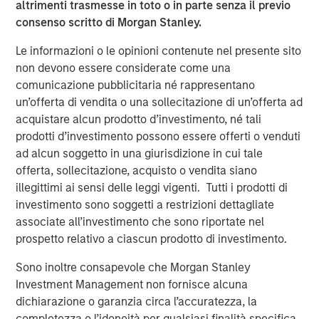
altrimenti trasmesse in toto o in parte senza il previo
the acquisition of Sila Heating & Air Conditioning, a
consenso scritto di Morgan Stanley.
leading provider of residential replacement and
maintenance HVAC, plumbing and electrical services, in
Le informazioni o le opinioni contenute nel presente sito
May 2021. MSCP intends to accelerate Fairway’s add-on
non devono essere considerate come una
activity and will be seeking other leading residential
comunicazione pubblicitaria né rappresentano
lawncare brands throughout the country to help
un’offerta di vendita o una sollecitazione di un’offerta ad
accelerate their growth, invest in their business, and
acquistare alcun prodotto d’investimento, né tali
support their employee base.
prodotti d’investimento possono essere offerti o venduti
ad alcun soggetto in una giurisdizione in cui tale
“For nearly 40 years, Fairway has consistently delivered
offerta, sollecitazione, acquisto o vendita siano
best in class residential lawncare services to our
illegittimi ai sensi delle leggi vigenti. Tutti i prodotti di
customers, and we are thrilled to partner with MSCP on
investimento sono soggetti a restrizioni dettagliate
the next phase in our history,” said Kyle DeMilt, CEO of
associate all’investimento che sono riportate nel
Fairway. “We look to leverage MSCP’s approach to
prospetto relativo a ciascun prodotto di investimento.
operational excellence, as well as their experience
completing complementary acquisitions to accelerate
Sono inoltre consapevole che Morgan Stanley
the expansion of Fairway’s capabilities and geographic
Investment Management non fornisce alcuna
footprint in the coming years.”
dichiarazione o garanzia circa l’accuratezza, la
completezza o l’idoneità per qualsiasi finalità specifica