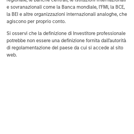
e sovranazionali come la Banca mondiale, l’FMI, la BCE,
Founded in 1979, Fairway offers a wide range of
la BEI e altre organizzazioni internazionali analoghe, che
residential lawncare services, including weed control and
agiscono per proprio conto.
fertilization, pest control, and tree & shrub maintenance.
Fairway serves the Southeastern United States, operating
Si osservi che la definizione di Investitore professionale
out of 16 branches. For more information, please visit the
potrebbe non essere una definizione fornita dall’autorità
Company’s website
www.fairwaylawns.com
.
di regolamentazione del paese da cui si accede al sito
web.
Morgan Stanley Capital Partners
Morgan Stanley Capital Partners manages a middle-
market private equity platform with a strong focus on
value creation. The team has invested capital in a broad
spectrum of industries for over two decades.
MSIM Spokesperson