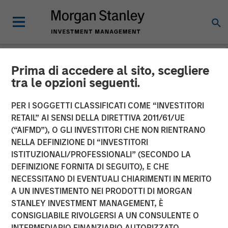
Prima di accedere al sito, scegliere
NEWSROOM
tra le opzioni seguenti.
Morgan Stanley Capital
PER I SOGGETTI CLASSIFICATI COME “INVESTITORI
Partners Completes
RETAIL” AI SENSI DELLA DIRETTIVA 2011/61/UE
(“AIFMD”), O GLI INVESTITORI CHE NON RIENTRANO
Investment in Fairway
NELLA DEFINIZIONE DI “INVESTITORI
ISTITUZIONALI/PROFESSIONALI” (SECONDO LA
Lawns
DEFINIZIONE FORNITA DI SEGUITO), E CHE
NECESSITANO DI EVENTUALI CHIARIMENTI IN MERITO
A UN INVESTIMENTO NEI PRODOTTI DI MORGAN
18 MAGGIO 2022
STANLEY INVESTMENT MANAGEMENT, È
CONSIGLIABILE RIVOLGERSI A UN CONSULENTE O
INTERMEDIARIO FINANZIARIO AUTORIZZATO.