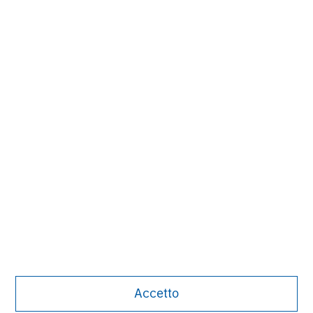
David N. Miller
Managing Director
Aaron Sack
Managing Director
Adam Shaw
Managing Director
Accetto