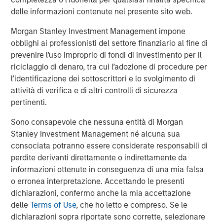
incorporates diversity as part of an ESG
delle informazioni contenute nel presente sito web.
requirement for making investment decisions
Morgan Stanley Investment Management impone
Perceived financial trade-off presents a hurdle.
obblighi ai professionisti del settore finanziario al fine di
56% of asset owners agree that they must choose
prevenire l’uso improprio di fondi di investimento per il
between financial gains and incorporating diversity
riciclaggio di denaro, tra cui l’adozione di procedure per
into their investment decisions
l’identificazione dei sottoscrittori e lo svolgimento di
attività di verifica e di altri controlli di sicurezza
There is a sizable perception gap by race and
pertinenti.
ethnicity: 70% of white asset owners agree
compared to just 35% of multicultural asset owners
Sono consapevole che nessuna entità di Morgan
Stanley Investment Management né alcuna sua
Public pension funds are leading the way.
consociata potranno essere considerate responsabili di
perdite derivanti direttamente o indirettamente da
63% of public pension fund asset owners say their
informazioni ottenute in conseguenza di una mia falsa
organization always includes questions about
o erronea interpretazione. Accettando le presenti
diversity in its due diligence processes when
dichiarazioni, confermo anche la mia accettazione
deciding whether to invest with an external
delle
Terms of Use
, che ho letto e compreso. Se le
manager, compared with 30% of other asset
dichiarazioni sopra riportate sono corrette, selezionare
owners