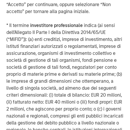
“Accetto” per continuare, oppure selezionare “Non
47% of public pension fund asset owners say the
accetto” per tornare alla pagina iniziale.
diversity of investment teams has always been a
priority for their organization, compared to 7% of
* Il termine
investitore professionale
indica (ai sensi
other asset owners
dell’Allegato II Parte I della Direttiva 2014/65/UE
(“MiFID”)): (a) enti creditizi, imprese di investimento, altri
Need for stronger accountability.
istituti finanziari autorizzati o regolamentati, imprese di
assicurazione, organismi di investimento collettivo e
43% of asset owners use a formal measurement
società di gestione di tali organismi, fondi pensione e
tracking system to keep tabs on their external
società di gestione di tali fondi, negoziatori per conto
managers’ progress on their D&I targets
proprio di materie prime e derivati su materie prime; (b)
38% of asset owners say they always ask
le imprese di grandi dimensioni che ottemperano, a
questions about diversity in their due diligence
livello di singola società, ad almeno due dei seguenti
processes when deciding whether to invest with an
criteri dimensionali: (i) totale di bilancio: EUR 20 milioni,
external manager, with another 49% saying they
(ii) fatturato netto: EUR 40 milioni o (iii) fondi propri: EUR
sometimes ask
2 milioni, che agiscono per proprio conto; o (c) i governi
nazionali e regionali, compresi gli enti pubblici incaricati
“Continuing to share data-backed evidence of the
della gestione del debito pubblico a livello nazionale o
financial benefits of a diversity-based approach with the
regionale, le banche centrali, le istituzioni internazionali