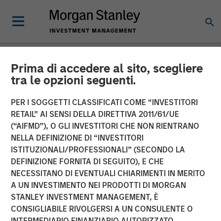
Prima di accedere al sito, scegliere
NEWSROOM
tra le opzioni seguenti.
Morgan Stanley Survey:
PER I SOGGETTI CLASSIFICATI COME “INVESTITORI
Pension Funds Are Leading
RETAIL” AI SENSI DELLA DIRETTIVA 2011/61/UE
(“AIFMD”), O GLI INVESTITORI CHE NON RIENTRANO
the Way in Diversity-Based
NELLA DEFINIZIONE DI “INVESTITORI
ISTITUZIONALI/PROFESSIONALI” (SECONDO LA
Investments, Yet Perceived
DEFINIZIONE FORNITA DI SEGUITO), E CHE
Financial Trade-Off
NECESSITANO DI EVENTUALI CHIARIMENTI IN MERITO
A UN INVESTIMENTO NEI PRODOTTI DI MORGAN
Creates Hurdles for Many
STANLEY INVESTMENT MANAGEMENT, È
Asset Owners
CONSIGLIABILE RIVOLGERSI A UN CONSULENTE O
INTERMEDIARIO FINANZIARIO AUTORIZZATO.