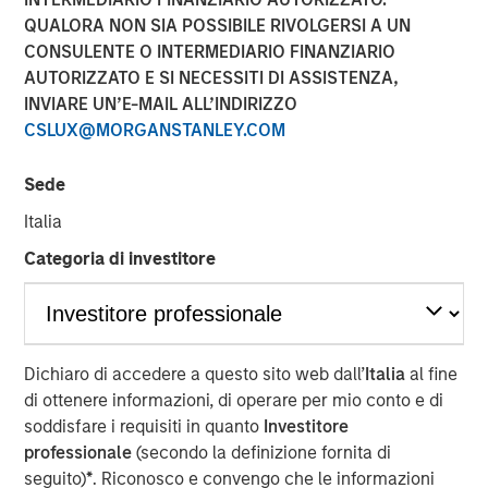
QUALORA NON SIA POSSIBILE RIVOLGERSI A UN
20 OTTOBRE 2022
CONSULENTE O INTERMEDIARIO FINANZIARIO
AUTORIZZATO E SI NECESSITI DI ASSISTENZA,
INVIARE UN’E-MAIL ALL’INDIRIZZO
CSLUX@MORGANSTANLEY.COM
Sede
56% of asset owners agree that they must choose
Italia
between financial gains and incorporating diversity
Categoria di investitore
into their investment decisions, revealing there may
be deep-seated skepticism about diverse external
managers yielding strong returns
Morgan Stanley introduces Diversity Playbook for
Dichiaro di accedere a questo sito web dall’
Italia
al fine
Asset Owners to help drive change
di ottenere informazioni, di operare per mio conto e di
soddisfare i requisiti in quanto
Investitore
New York- October 20, 2021
professionale
(secondo la definizione fornita di
According to a new
report
and survey released by
seguito)
*
. Riconosco e convengo che le informazioni