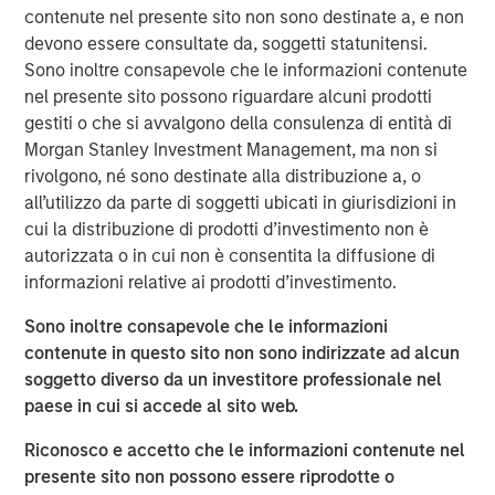
Morgan Stanley, while a large majority of pension funds
contenute nel presente sito non sono destinate a, e non
say incorporating gender and racial diversity into
devono essere consultate da, soggetti statunitensi.
investment decisions can be financially beneficial, more
Sono inoltre consapevole che le informazioni contenute
than half of asset owners broadly say they believe they
nel presente sito possono riguardare alcuni prodotti
must choose between financial gains and a diversity-
gestiti o che si avvalgono della consulenza di entità di
based approach. This disparity suggests that many asset
Morgan Stanley Investment Management, ma non si
owners remain sceptical of the financial ROI of diversity,
rivolgono, né sono destinate alla distribuzione a, o
with the exception of public pension funds who are
all’utilizzo da parte di soggetti ubicati in giurisdizioni in
setting the standard for action, according to the survey
cui la distribuzione di prodotti d’investimento non è
data.
autorizzata o in cui non è consentita la diffusione di
informazioni relative ai prodotti d’investimento.
To better understand how asset owners incorporate
diversity into their investment priorities and selection of
Sono inoltre consapevole che le informazioni
external managers, Morgan Stanley conducted an
contenute in questo sito non sono indirizzate ad alcun
inaugural poll of large U.S. asset owners and facilitated
soggetto diverso da un investitore professionale nel
supplemental interviews with senior leaders of pension
paese in cui si accede al sito web.
1
funds.
Riconosco e accetto che le informazioni contenute nel
“Today we released findings that shed light on a
presente sito non possono essere riprodotte o