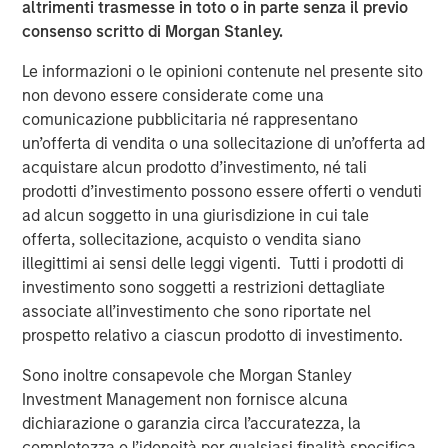
consequential misconception that still exists among
altrimenti trasmesse in toto o in parte senza il previo
asset owners - that incorporating diversity into their
consenso scritto di Morgan Stanley.
investment decisions comes at the expense of returns,”
Le informazioni o le opinioni contenute nel presente sito
said Carla Harris, Vice Chairman of Morgan Stanley and
non devono essere considerate come una
Managing Director of the Multicultural Client Strategy
comunicazione pubblicitaria né rappresentano
Group. “This report is part of Morgan Stanley’s strategy to
un’offerta di vendita o una sollecitazione di un’offerta ad
increase equality in the investing landscape and
acquistare alcun prodotto d’investimento, né tali
hopefully encourage more asset owners to recognize the
prodotti d’investimento possono essere offerti o venduti
benefits of a diversity-based investment approach.”
ad alcun soggetto in una giurisdizione in cui tale
The findings reveal four key insights among asset
offerta, sollecitazione, acquisto o vendita siano
owners:
illegittimi ai sensi delle leggi vigenti. Tutti i prodotti di
investimento sono soggetti a restrizioni dettagliate
Diversity is a top priority for investment decisions.
associate all’investimento che sono riportate nel
prospetto relativo a ciascun prodotto di investimento.
89% of asset owners say that the diversity of
external managers specifically is important or a top
Sono inoltre consapevole che Morgan Stanley
priority
Investment Management non fornisce alcuna
dichiarazione o garanzia circa l’accuratezza, la
67% saying their organization has a policy that
completezza o l’idoneità per qualsiasi finalità specifica