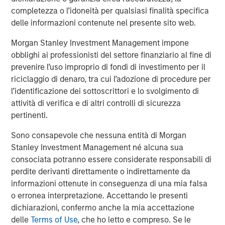
This investment will further drive Medsphere’s growth,
completezza o l’idoneità per qualsiasi finalità specifica
allowing them to hire additional team members to
delle informazioni contenute nel presente sito web.
support the further development and deployment of their
Morgan Stanley Investment Management impone
solutions. By making CareVue, RCM Cloud and ChartLogic
obblighi ai professionisti del settore finanziario al fine di
available in the cloud and combining them with a
prevenire l’uso improprio di fondi di investimento per il
subscription service, Medsphere has dramatically
riciclaggio di denaro, tra cui l’adozione di procedure per
reduced the financial and technological burdens that
l’identificazione dei sottoscrittori e lo svolgimento di
have historically fallen on healthcare organizations
attività di verifica e di altri controlli di sicurezza
themselves, thus allowing customers to achieve their
pertinenti.
ultimate goals of lowering costs and delivering the
highest quality care to patients.
Sono consapevole che nessuna entità di Morgan
Stanley Investment Management né alcuna sua
About Medsphere
consociata potranno essere considerate responsabili di
Founded in 2002 and based in Carlsbad,
perdite derivanti direttamente o indirettamente da
Calif.,
Medsphere Systems Corporation
is an organization
informazioni ottenute in conseguenza di una mia falsa
of committed clinical and technology professionals
o erronea interpretazione. Accettando le presenti
working to positively impact patient care by delivering
dichiarazioni, confermo anche la mia accettazione
award-winning healthcare IT solutions for providers of
delle
Terms of Use
, che ho letto e compreso. Se le