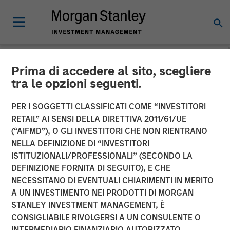
Prima di accedere al sito, scegliere
NEWSROOM
tra le opzioni seguenti.
Medsphere Closes $32
PER I SOGGETTI CLASSIFICATI COME “INVESTITORI
Million Financing Led by
RETAIL” AI SENSI DELLA DIRETTIVA 2011/61/UE
(“AIFMD”), O GLI INVESTITORI CHE NON RIENTRANO
Morgan Stanley Expansion
NELLA DEFINIZIONE DI “INVESTITORI
ISTITUZIONALI/PROFESSIONALI” (SECONDO LA
Capital
DEFINIZIONE FORNITA DI SEGUITO), E CHE
NECESSITANO DI EVENTUALI CHIARIMENTI IN MERITO
A UN INVESTIMENTO NEI PRODOTTI DI MORGAN
Private investment arm of Morgan Stanley Investment
STANLEY INVESTMENT MANAGEMENT, È
Management focused on growth companies teams with
CONSIGLIABILE RIVOLGERSI A UN CONSULENTE O
East West Bank to support healthcare IT innovation
INTERMEDIARIO FINANZIARIO AUTORIZZATO.