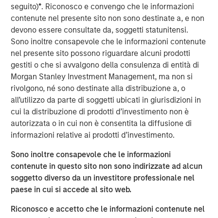
depth of functionality and overall affordability
seguito)
*
. Riconosco e convengo che le informazioni
differentiates it from the rest of the industry,” said Bill
contenute nel presente sito non sono destinate a, e non
Reiland, Managing Director of Morgan Stanley Expansion
devono essere consultate da, soggetti statunitensi.
Capital and Head of Morgan Stanley Expansion Credit.
Sono inoltre consapevole che le informazioni contenute
“The company is a true innovator, giving hospitals and
nel presente sito possono riguardare alcuni prodotti
clinics the workflow and technology they need at prices
gestiti o che si avvalgono della consulenza di entità di
they can pay. We’re excited to invest in Medsphere as
Morgan Stanley Investment Management, ma non si
they continue to share their unique offering with
rivolgono, né sono destinate alla distribuzione a, o
healthcare organizations.”
all’utilizzo da parte di soggetti ubicati in giurisdizioni in
cui la distribuzione di prodotti d’investimento non è
Using a subscription-based payment model, Medsphere’s
autorizzata o in cui non è consentita la diffusione di
suite of solutions are available to all inpatient and
informazioni relative ai prodotti d’investimento.
ambulatory facilities, including behavioral health
hospitals, specialty clinics and multi-facility systems,
Sono inoltre consapevole che le informazioni
regardless of size and budget. Over the past two years,
contenute in questo sito non sono indirizzate ad alcun
Medsphere has benefited from steadily increasing
soggetto diverso da un investitore professionale nel
interest among healthcare organizations in a subscription
paese in cui si accede al sito web.
approach to healthcare IT acquisition. The company’s
Riconosco e accetto che le informazioni contenute nel
subscription revenue grew 46 percent in 2017 and is on