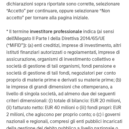
every size and budget. Medsphere’s inpatient portfolio
dichiarazioni sopra riportate sono corrette, selezionare
includes
CareVue
, an integrated EHR system that
“Accetto” per continuare, oppure selezionare “Non
incorporates clinical, financial, and patient accounting
accetto” per tornare alla pagina iniziale.
solutions, and
RCM Cloud
, a complete end-to-end
revenue cycle management solution.
* Il termine
investitore professionale
indica (ai sensi
dell’Allegato II Parte I della Direttiva 2014/65/UE
Using a vendor-independent approach to helping
(“MiFID”)): (a) enti creditizi, imprese di investimento, altri
hospitals solve critical challenges, the
Phoenix Health
istituti finanziari autorizzati o regolamentati, imprese di
Systems
division provides a host of healthcare IT
assicurazione, organismi di investimento collettivo e
services, including systems implementation, project
società di gestione di tali organismi, fondi pensione e
management, remote service desk, end-user device
società di gestione di tali fondi, negoziatori per conto
management, application management and IT leadership.
proprio di materie prime e derivati su materie prime; (b)
And Medsphere’s
ChartLogic
division offers a complete
le imprese di grandi dimensioni che ottemperano, a
ambulatory suite including EHR, Practice Management,
livello di singola società, ad almeno due dei seguenti
Revenue Cycle Management, and Patient Portal.
criteri dimensionali: (i) totale di bilancio: EUR 20 milioni,
(ii) fatturato netto: EUR 40 milioni o (iii) fondi propri: EUR
Learn more about Medsphere at
www.medsphere.com
.
2 milioni, che agiscono per proprio conto; o (c) i governi
About Morgan Stanley Expansion Capital
nazionali e regionali, compresi gli enti pubblici incaricati
della gestione del debito pubblico a livello nazionale o