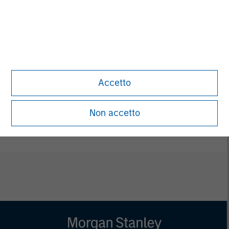
Managing Director
Pete D. Chung
Managing Director
Accetto
Bill Reiland
Managing Director
Non accetto