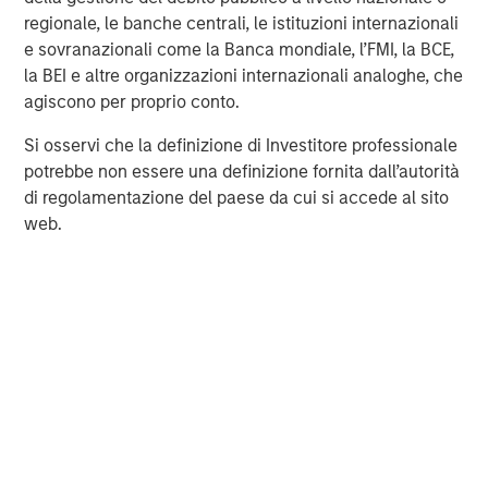
Morgan Stanley Expansion Capital
is the growth-focused
regionale, le banche centrali, le istituzioni internazionali
private investment platform within Morgan Stanley
e sovranazionali come la Banca mondiale, l’FMI, la BCE,
Investment Management. Morgan Stanley Expansion
la BEI e altre organizzazioni internazionali analoghe, che
Capital targets growth equity and credit investments
agiscono per proprio conto.
within technology, healthcare, consumer, digital media
and other high growth sectors. For over three decades,
Si osservi che la definizione di Investitore professionale
Morgan Stanley Expansion Capital has successfully
potrebbe non essere una definizione fornita dall’autorità
pursued growth investment opportunities and has
di regolamentazione del paese da cui si accede al sito
completed investments in over 200 companies
web.
leveraging the global brand and network of Morgan
Stanley. For further information about Morgan Stanley
Expansion Capital, please
visit
www.morganstanley.com/im/expansioncapital
.
About East West Bank
East West Bancorp
is a publicly owned company with
total assets over $38.1 billion and is traded on the Nasdaq
Global Select Market under the symbol “EWBC”. The
Company’s wholly owned subsidiary, East West Bank, is