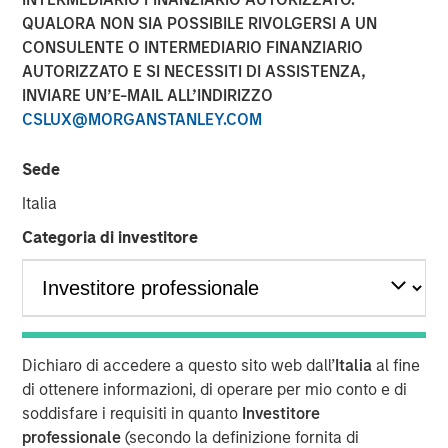
QUALORA NON SIA POSSIBILE RIVOLGERSI A UN
13 DICEMBRE 2018
CONSULENTE O INTERMEDIARIO FINANZIARIO
AUTORIZZATO E SI NECESSITI DI ASSISTENZA,
INVIARE UN’E-MAIL ALL’INDIRIZZO
CSLUX@MORGANSTANLEY.COM
CARLSBAD, CA – December 13, 2018 08:00 EST
Sede
Medsphere Systems Corporation
, the leading provider of
Italia
affordable and interoperable healthcare information
Categoria di investitore
technology (IT) solutions and services, today announced
the closing of $32 million in financing from
Morgan
Stanley Expansion Capital
and
East West Bank
. The
company will use the funds to address accelerating
demand for Medsphere’s comprehensive suite of
Dichiaro di accedere a questo sito web dall’
Italia
al fine
healthcare IT solutions and services, and for strategic
di ottenere informazioni, di operare per mio conto e di
acquisitions.
soddisfare i requisiti in quanto
Investitore
“Medsphere’s breadth of offering combined with their
professionale
(secondo la definizione fornita di