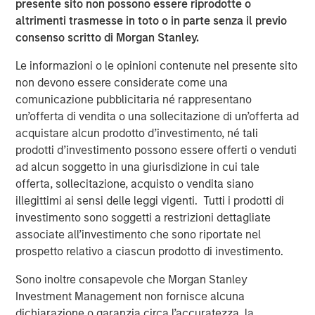
presente sito non possono essere riprodotte o
track to grow significantly again this year.
altrimenti trasmesse in toto o in parte senza il previo
Medsphere’s
CareVue
electronic health record (EHR) for
consenso scritto di Morgan Stanley.
inpatient facilities,
ChartLogic
solution for clinics, and
Le informazioni o le opinioni contenute nel presente sito
RCM Cloud system for revenue and back office ensures
non devono essere considerate come una
complete electronic support for clinicians and staff
comunicazione pubblicitaria né rappresentano
across the spectrum of care. Medsphere’s
Phoenix Health
un’offerta di vendita o una sollecitazione di un’offerta ad
Systems
division also delivers superior, vendor-
acquistare alcun prodotto d’investimento, né tali
independent healthcare IT consulting, service desk
prodotti d’investimento possono essere offerti o venduti
support and infrastructure outsourcing services to a wide
ad alcun soggetto in una giurisdizione in cui tale
range of clients nationwide.
offerta, sollecitazione, acquisto o vendita siano
“We are very pleased to have Morgan Stanley Expansion
illegittimi ai sensi delle leggi vigenti. Tutti i prodotti di
Capital’s support for our growing organization,” said
investimento sono soggetti a restrizioni dettagliate
company President and CEO Irv Lichtenwald. “Both
associate all’investimento che sono riportate nel
Morgan Stanley Expansion Capital and East West Bank
prospetto relativo a ciascun prodotto di investimento.
have a clear understanding of our unique and disruptive
Sono inoltre consapevole che Morgan Stanley
business model and approach and recognize the potential
Investment Management non fornisce alcuna
of Medsphere to bring real change to healthcare IT.”
dichiarazione o garanzia circa l’accuratezza, la