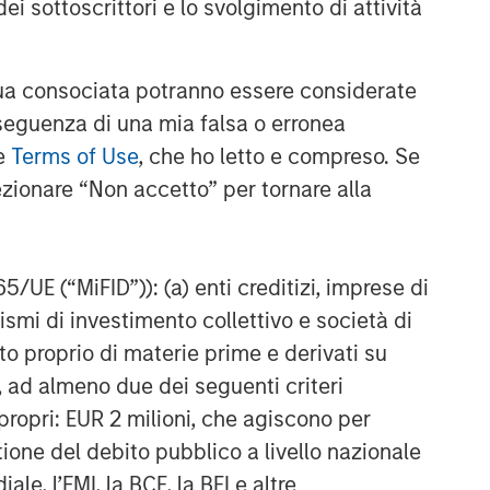
ei sottoscrittori e lo svolgimento di attività
a consociata potranno essere considerate
nseguenza di una mia falsa o erronea
le
Terms of Use
, che ho letto e compreso. Se
ezionare “Non accetto” per tornare alla
65/UE (“MiFID”)): (a) enti creditizi, imprese di
nismi di investimento collettivo e società di
nto proprio di materie prime e derivati su
, ad almeno due dei seguenti criteri
di propri: EUR 2 milioni, che agiscono per
stione del debito pubblico a livello nazionale
le, l’FMI, la BCE, la BEI e altre