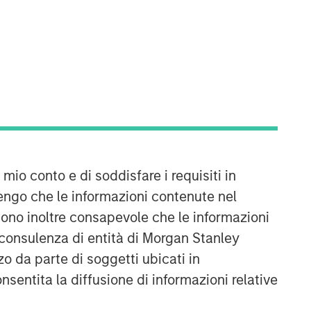
Morgan Stanley Expansion
Capital
Morgan Stanley Expansion Capital
specializes in equity and credit
investments in late-stage private
companies that operate in the
technology, healthcare, consumer,
digital media and other high-growth
 mio conto e di soddisfare i requisiti in
sectors.
engo che le informazioni contenute nel
Sono inoltre consapevole che le informazioni
 consulenza di entità di Morgan Stanley
o da parte di soggetti ubicati in
onsentita la diffusione di informazioni relative