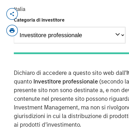
Italia
MONTREAL – October 1, 2021 13:14 EDT
Categoria di investitore
Lightspeed Commerce Inc. (NYSE: LSPD) 
platform for merchants around the world 
exceptional customer experiences, today
previously reported acquisition of Ecwid
platform, that allows customers to creat
Lightspeed finalized the acquisition for c
approximately $163.6 million, net of cash
Dichiaro di accedere a questo sito web dall’
I
of 4,842,674 subordinate voting shares in
quanto
Investitore professionale
(secondo la
371,088 are subject to a right of buyback 
presente sito non sono destinate a, e non de
Lightspeed if certain milestones are not 
contenute nel presente sito possono riguarda
subject to customary post-closing adjus
Investment Management, ma non si rivolgono, n
Contingent on the achievement of certain 
giurisdizioni in cui la distribuzione di prodot
million in deferred cash consideration is
ai prodotti d’investimento.