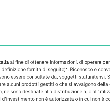
(TSX: LSPD), the one-stop commerce
to simplify, scale and create
 announced the closing of the
, a best-in-class, global eCommerce
e standalone businesses in minutes.
ash consideration of
 acquired, and the issuance at closing
talia
al fine di ottenere informazioni, di operare per
 the capital of Lightspeed, of which
 definizione fornita di seguito)
*
. Riconosco e conv
for nominal consideration in favour of
vono essere consultate da, soggetti statunitensi. 
achieved over the next two years,
re alcuni prodotti gestiti o che si avvalgono della
tments.
é sono destinate alla distribuzione a, o all’utilizz
milestones, an additional $12.8
ti d’investimento non è autorizzata o in cui non è c
 payable, along with the issuance of