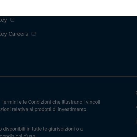
ley
ley Careers
Termini e le Condizioni che illustrano i vincoli
ioni relative ai prodotti di investimento
 disponibili in tutte le giurisdizioni o a
 condizioni d'uso.