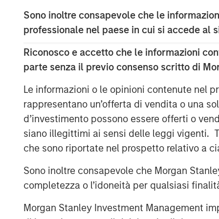
41,411 subordinate voting shares in the ca
Sono inoltre consapevole che le informazioni
employees over the next two years. In add
share units will be granted to certain Ec
professionale nel paese in cui si accede al
consideration.
Riconosco e accetto che le informazioni cont
Once integrated, the combination of Lig
parte senza il previo consenso scritto di Mo
reach shoppers where they are, whether o
marketplaces, ushering in newfound selli
Le informazioni o le opinioni contenute nel
experiences.
rappresentano un’offerta di vendita o una sol
d’investimento possono essere offerti o vendu
Ecwid recently announced a partnership w
siano illegittimi ai sensi delle leggi vigenti.
buying on the social media platform and s
che sono riportate nel prospetto relativo a 
shopping experiences to the community. T
Lightspeed's merchants seamlessly acces
Sono inoltre consapevole che Morgan Stanley
Business Ads Manager without needing to
completezza o l’idoneità per qualsiasi finali
About Lightspeed
Morgan Stanley Investment Management impone o
Powering the businesses that are the ba