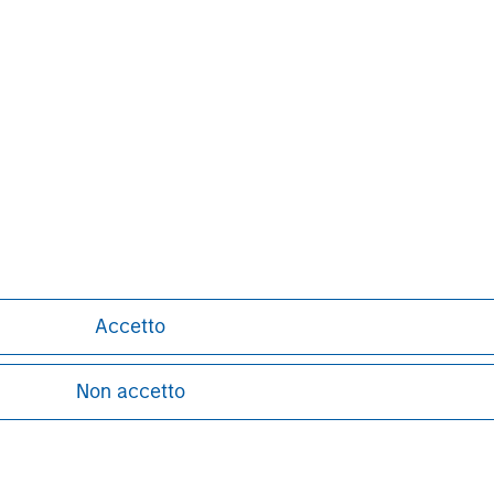
ed on the site or your use of such site.
Pete D. Chung
Managing Director
Accetto
Non accetto