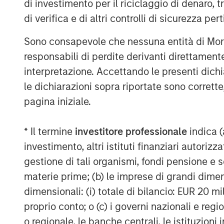
di investimento per il riciclaggio di denaro, t
Lightspeed's one-stop commerce platform
di verifica e di altri controlli di sicurezza pert
scale and provide exceptional customer 
transforms and unifies online and physica
Sono consapevole che nessuna entità di Mo
expansion to new locations, global paym
responsabili di perdite derivanti direttamen
supplier networks.
interpretazione. Accettando le presenti dich
le dichiarazioni sopra riportate sono corrett
Founded in Montréal, Canada in 2005, Lig
pagina iniziale.
Stock Exchange and Toronto Stock Excha
teams across North America, Europe and 
retail, hospitality and golf businesses in 
* Il termine
investitore professionale
indica (
investimento, altri istituti finanziari autoriz
For more information, see
www.lightspee
gestione di tali organismi, fondi pensione e s
Follow us on social media: LinkedIn, Fac
materie prime; (b) le imprese di grandi dimen
Forward-Looking Statements
dimensionali: (i) totale di bilancio: EUR 20 mil
proprio conto; o (c) i governi nazionali e regi
This news release may include forward-l
statements within the meaning of applica
o regionale, le banche centrali, le istituzioni