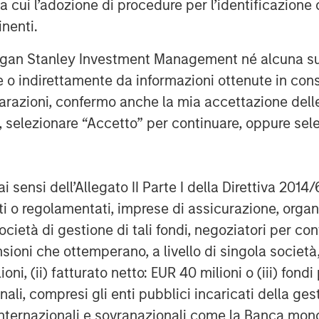
ra cui l’adozione di procedure per l’identificazione d
 helps merchants innovate to simplify,
inenti.
experiences. The cloud solution
l operations, multichannel sales,
rgan Stanley Investment Management né alcuna su
ents, financing and connection to
te o indirettamente da informazioni ottenute in co
iarazioni, confermo anche la mia accettazione del
e, selezionare “Accetto” per continuare, oppure sel
htspeed is dual-listed on the New York
nge (NYSE: LSPD) (TSX: LSPD). With
Asia Pacific, the company serves
over 100 countries.
ai sensi dell’Allegato II Parte I della Direttiva 2014/
zati o regolamentati, imprese di assicurazione, orga
dhq.com
ocietà di gestione di tali fondi, negoziatori per co
ebook, Instagram, YouTube, and Twitter
sioni che ottemperano, a livello di singola società
ioni, (ii) fatturato netto: EUR 40 milioni o (iii) fon
onali, compresi gli enti pubblici incaricati della ge
ooking information and forward-looking
ble securities laws ("forward-looking
 internazionali e sovranazionali come la Banca mondia