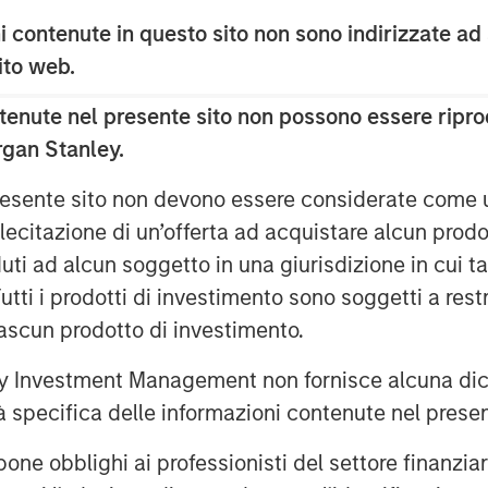
pital of Lightspeed, to certain Ecwid
 contenute in questo sito non sono indirizzate ad
ition, a total of 49,875 restricted
wid employees as acquisition
 sito web.
enute nel presente sito non possono essere riprod
htspeed and Ecwid will help merchants
rgan Stanley.
n social media or digital
ng flexibility and omnichannel
 presente sito non devono essere considerate come
lecitazione di un’offerta ad acquistare alcun prodot
ti ad alcun soggetto in una giurisdizione in cui tal
ith TikTok to help shape the future of
 Tutti i prodotti di investimento sono soggetti a res
trengthen the ways it's bringing
ciascun prodotto di investimento.
he partnership will also help
s core functions of TikTok For
 Investment Management non fornisce alcuna dichi
 leave the platform.
tà specifica delle informazioni contenute nel prese
bblighi ai professionisti del settore finanziario 
ckbone of the global economy,