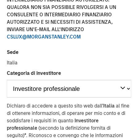
QUALORA NON SIA POSSIBILE RIVOLGERSI A UN
CONSULENTE O INTERMEDIARIO FINANZIARIO
AUTORIZZATO E SI NECESSITI DI ASSISTENZA,
INVIARE UN’E-MAIL ALL’INDIRIZZO
CSLUX@MORGANSTANLEY.COM
BUFFALO GROVE, IL — Feb 26, 2018 — 11:00 AM EST
Fisher Container Holdings, LLC (Fisher), a leading provider
Sede
of custom flexible packaging for food and healthcare
Italia
industries, today announced the rebranding of its
subsidiaries Fisher Container, LLC and Packaging
Categoria di investitore
Products Corporation, LLC (PPC) into the new entity PPC
Flexible Packaging. The comprehensive rebrand follows
Fisher’s 2017 acquisition of PPC and aims to reaffirm the
company’s strong market presence while unifying the
Dichiaro di accedere a questo sito web dall’
Italia
al fine
corporate identity of the two subsidiaries.
di ottenere informazioni, di operare per mio conto e di
soddisfare i requisiti in quanto
Investitore
As part of the official rebranding launch, Fisher unveiled a
professionale
(secondo la definizione fornita di
new logo for PPC Flexible Packaging and outlined the
seguito)
*
. Riconosco e convengo che le informazioni
proposed scope of work for the campaign. Fisher plans to