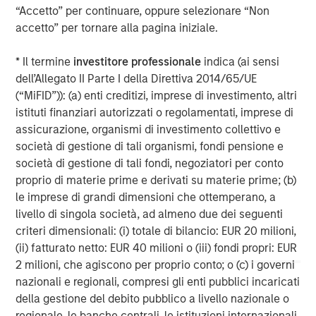
“Accetto” per continuare, oppure selezionare “Non
Morgan Stanley Capital Partners, part of Morgan Stanley
accetto” per tornare alla pagina iniziale.
Investment Management, is a leading middle-market
private equity platform that has invested capital in a
* Il termine
investitore professionale
indica (ai sensi
broad spectrum of industries for over two decades.
dell’Allegato II Parte I della Direttiva 2014/65/UE
Morgan Stanley Capital Partners focuses on privately
(“MiFID”)): (a) enti creditizi, imprese di investimento, altri
negotiated equity and equity-related investments
istituti finanziari autorizzati o regolamentati, imprese di
primarily in North America, as well as Europe and other
assicurazione, organismi di investimento collettivo e
regions and seeks to create value in portfolio companies
società di gestione di tali organismi, fondi pensione e
primarily through operational improvement. For further
società di gestione di tali fondi, negoziatori per conto
information about Morgan Stanley Capital Partners,
proprio di materie prime e derivati su materie prime; (b)
please visit
www.morganstanley.com/im/capitalpartners
.
le imprese di grandi dimensioni che ottemperano, a
livello di singola società, ad almeno due dei seguenti
Morgan Stanley Capital Partners
criteri dimensionali: (i) totale di bilancio: EUR 20 milioni,
(ii) fatturato netto: EUR 40 milioni o (iii) fondi propri: EUR
Morgan Stanley Capital Partners manages a middle-
2 milioni, che agiscono per proprio conto; o (c) i governi
market private equity platform with a strong focus on
nazionali e regionali, compresi gli enti pubblici incaricati
value creation. The team has invested capital in a broad
della gestione del debito pubblico a livello nazionale o
spectrum of industries for over two decades.
regionale, le banche centrali, le istituzioni internazionali