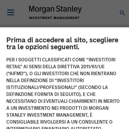
Prima di accedere al sito, scegliere
NEWSROOM
tra le opzioni seguenti.
Fisher Container Launches
PER I SOGGETTI CLASSIFICATI COME “INVESTITORI
Company Rebrand to PPC
RETAIL” AI SENSI DELLA DIRETTIVA 2011/61/UE
(“AIFMD”), O GLI INVESTITORI CHE NON RIENTRANO
Flexible Packaging
NELLA DEFINIZIONE DI “INVESTITORI
ISTITUZIONALI/PROFESSIONALI” (SECONDO LA
DEFINIZIONE FORNITA DI SEGUITO), E CHE
Fisher Container Holdings, LLC announces rebranding of
NECESSITANO DI EVENTUALI CHIARIMENTI IN MERITO
subsidiaries to unify corporate identity and reinforce
A UN INVESTIMENTO NEI PRODOTTI DI MORGAN
strong market presence.
STANLEY INVESTMENT MANAGEMENT, È
CONSIGLIABILE RIVOLGERSI A UN CONSULENTE O
26 FEBBRAIO 2018
INTERMEDIARIO FINANZIARIO AUTORIZZATO.