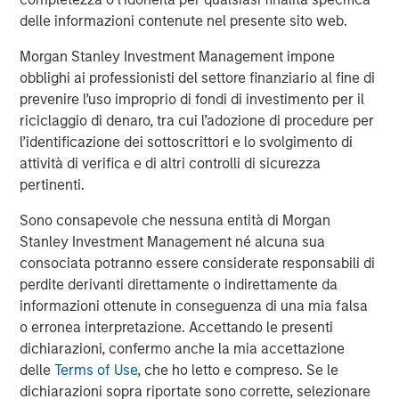
delle informazioni contenute nel presente sito web.
About Fisher Container Holdings, LLC
Morgan Stanley Investment Management impone
Based in Buffalo Grove, Illinois, Fisher is a leading
obblighi ai professionisti del settore finanziario al fine di
provider of cleanroom and consumer packaging for the
prevenire l’uso improprio di fondi di investimento per il
healthcare, snack, organic, “better-for-you,” and produce
riciclaggio di denaro, tra cui l’adozione di procedure per
markets. The company excels in the design of value-
l’identificazione dei sottoscrittori e lo svolgimento di
added printed, laminated and stand up pouch packaging
attività di verifica e di altri controlli di sicurezza
for the most demanding applications. With an in-house
pertinenti.
graphics department, Fisher—and its most recent
acquisition, Packaging Products Corporation (PPC)—is
Sono consapevole che nessuna entità di Morgan
focused on exceptional speed to market and excels in
Stanley Investment Management né alcuna sua
delivering service, quality, and technology to its valued
consociata potranno essere considerate responsabili di
customer base. Together, Fisher and PPC form the entity
perdite derivanti direttamente o indirettamente da
PPC Flexible Packaging. The company is privately owned
informazioni ottenute in conseguenza di una mia falsa
by management and Morgan Stanley Capital Partners.
o erronea interpretazione. Accettando le presenti
dichiarazioni, confermo anche la mia accettazione
delle
Terms of Use
, che ho letto e compreso. Se le
dichiarazioni sopra riportate sono corrette, selezionare
About Morgan Stanley Capital Partners