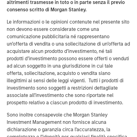
altrimenti trasmesse in toto o in parte senza il previo
organic, snack, produce, bakery, and pet food retail
consenso scritto di Morgan Stanley.
packaging, while the precision clean division focuses on
healthcare, clean room, critical environment, and
Le informazioni o le opinioni contenute nel presente sito
microelectronic packaging. Fisher will visually display the
non devono essere considerate come una
names of the two segments in conjunction with the new
comunicazione pubblicitaria né rappresentano
logo in internal and external communications. Mr.
un’offerta di vendita o una sollecitazione di un’offerta ad
Keneally believes this will further strengthen brand
acquistare alcun prodotto d’investimento, né tali
presence within the packaging industry.
prodotti d’investimento possono essere offerti o venduti
ad alcun soggetto in una giurisdizione in cui tale
“We are committed to providing speed to market, value,
offerta, sollecitazione, acquisto o vendita siano
and quality in a highly-diverse industry, and our well-
illegittimi ai sensi delle leggi vigenti. Tutti i prodotti di
defined focus helps us achieve this goal,” said Mr.
investimento sono soggetti a restrizioni dettagliate
Keneally. “We look forward to seeing our company grow
associate all’investimento che sono riportate nel
and thrive through acquisitions and organic growth as our
prospetto relativo a ciascun prodotto di investimento.
rebranding vision materializes in the coming months.”
Sono inoltre consapevole che Morgan Stanley
Fisher plans to launch PPC Flexible Packaging’s re-
Investment Management non fornisce alcuna
designed company website later this year.
dichiarazione o garanzia circa l’accuratezza, la
completezza o l’idoneità per qualsiasi finalità specifica