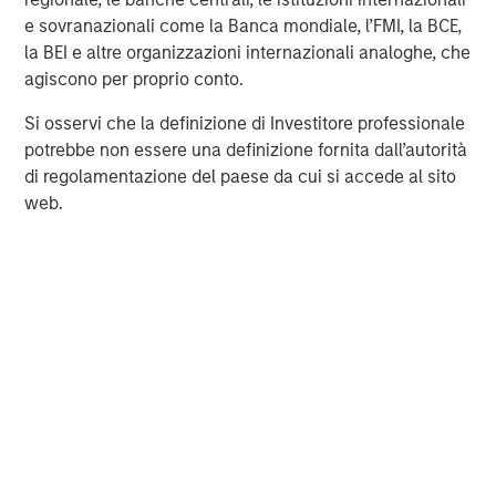
e sovranazionali come la Banca mondiale, l’FMI, la BCE,
la BEI e altre organizzazioni internazionali analoghe, che
MSIM Spokesperson
agiscono per proprio conto.
Si osservi che la definizione di Investitore professionale
potrebbe non essere una definizione fornita dall’autorità
di regolamentazione del paese da cui si accede al sito
web.
Aaron Sack
Managing Director
David N. Miller
Managing Director