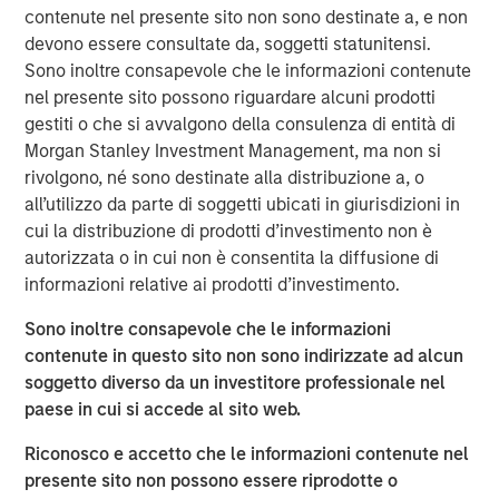
contenute nel presente sito non sono destinate a, e non
incorporate the new logo across print and digital
devono essere consultate da, soggetti statunitensi.
collateral, including a re-designed website. Fisher CEO
Sono inoltre consapevole che le informazioni contenute
Kevin Keneally indicates the rebranding efforts signal the
nel presente sito possono riguardare alcuni prodotti
next step in the company’s growth within the packaging
gestiti o che si avvalgono della consulenza di entità di
industry.
Morgan Stanley Investment Management, ma non si
“Fisher Container and PPC are both successful leaders in
rivolgono, né sono destinate alla distribuzione a, o
the packaging industry,” said Mr. Keneally. “After the
all’utilizzo da parte di soggetti ubicati in giurisdizioni in
merger, we knew we had an opportunity to create a new
cui la distribuzione di prodotti d’investimento non è
brand identity that would showcase our innovation and
autorizzata o in cui non è consentita la diffusione di
speed to market. PPC Flexible Packaging now has a
informazioni relative ai prodotti d’investimento.
visual identity that captures our quality, service, and
Sono inoltre consapevole che le informazioni
technology in a bold way and we’re very proud of that.”
contenute in questo sito non sono indirizzate ad alcun
In addition to creating a new visual identity for the
soggetto diverso da un investitore professionale nel
company, the rebrand will highlight PPC Flexible
paese in cui si accede al sito web.
Packaging’s focus on two primary market segments—
Riconosco e accetto che le informazioni contenute nel
consumer packaging and precision clean packaging. The
presente sito non possono essere riprodotte o
consumer division focuses on food, “better for you,”