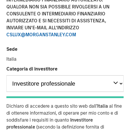
Financial Benefits of
QUALORA NON SIA POSSIBILE RIVOLGERSI A UN
CONSULENTE O INTERMEDIARIO FINANZIARIO
Responsible Investing
AUTORIZZATO E SI NECESSITI DI ASSISTENZA,
INVIARE UN’E-MAIL ALL’INDIRIZZO
CSLUX@MORGANSTANLEY.COM
29 LUGLIO 2025
Sede
Italia
The Author
Categoria di investitore
Anthony Eames
Managing Director
Dichiaro di accedere a questo sito web dall’
Italia
al fine
di ottenere informazioni, di operare per mio conto e di
Anthony Eames, Managing Director of Responsible
soddisfare i requisiti in quanto
Investitore
Investment Strategy at Calvert Research and
professionale
(secondo la definizione fornita di