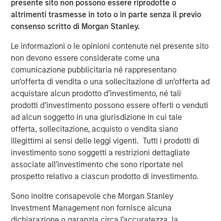
presente sito non possono essere riprodotte o
altrimenti trasmesse in toto o in parte senza il previo
See below for more important disclosures.
consenso scritto di Morgan Stanley.
For more information about the Calvert US Large-Cap
Le informazioni o le opinioni contenute nel presente sito
Core Responsible Index ETF (CVLC) please
click here
.
non devono essere considerate come una
For more information about the Calvert International
comunicazione pubblicitaria né rappresentano
Responsible Index ETF (CVIE) please
click here
.
un’offerta di vendita o una sollecitazione di un’offerta ad
acquistare alcun prodotto d’investimento, né tali
Calvert Research and Management Team
prodotti d’investimento possono essere offerti o venduti
ad alcun soggetto in una giurisdizione in cui tale
Calvert has one of the industry's largest and most diverse
offerta, sollecitazione, acquisto o vendita siano
teams of ESG professionals, spanning research,
illegittimi ai sensi delle leggi vigenti. Tutti i prodotti di
engagement and investment solutions.
investimento sono soggetti a restrizioni dettagliate
associate all’investimento che sono riportate nel
Approfondimenti correlati
prospetto relativo a ciascun prodotto di investimento.
INVESTIMENTI SOSTENIBILI
Sono inoltre consapevole che Morgan Stanley
Investment Management non fornisce alcuna
2025 Stewardship Report
dichiarazione o garanzia circa l’accuratezza, la