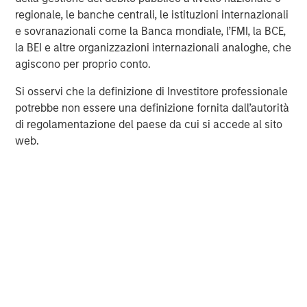
Strategy Model: A Factor-Based
C
regionale, le banche centrali, le istituzioni internazionali
Approach to Managing Interest Rates
e sovranazionali come la Banca mondiale, l’FMI, la BCE,
Anton Heese and Matas Vala explore the
H
la BEI e altre organizzazioni internazionali analoghe, che
Quantitative Duration Strategy Model, one of the
h
agiscono per proprio conto.
proprietary tools the team uses to enhance their
c
investment process, as it helps provide structure
d
Si osservi che la definizione di Investitore professionale
and rigour with identifying and processing
l
potrebbe non essere una definizione fornita dall’autorità
relevant and important data.
C
di regolamentazione del paese da cui si accede al sito
f
web.
c
5-AGO-2026
5
Disclosures
Morgan Stanley Investment Management Inc. is the adviser to