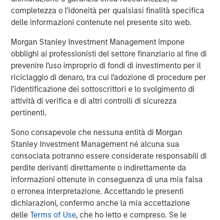
completezza o l’idoneità per qualsiasi finalità specifica
delle informazioni contenute nel presente sito web.
PRESS RELEASE
Morgan Stanley Investment Management
Morgan Stanley Investment Management impone
Launches ESG Strategies Across Europe
obblighi ai professionisti del settore finanziario al fine di
Managed by Calvert Research and
prevenire l’uso improprio di fondi di investimento per il
Management
riciclaggio di denaro, tra cui l’adozione di procedure per
l’identificazione dei sottoscrittori e lo svolgimento di
attività di verifica e di altri controlli di sicurezza
pertinenti.
The Author
Sono consapevole che nessuna entità di Morgan
Stanley Investment Management né alcuna sua
consociata potranno essere considerate responsabili di
perdite derivanti direttamente o indirettamente da
informazioni ottenute in conseguenza di una mia falsa
Anthony Eames
o erronea interpretazione. Accettando le presenti
Managing Director
dichiarazioni, confermo anche la mia accettazione
delle
Terms of Use
, che ho letto e compreso. Se le