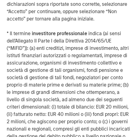
dichiarazioni sopra riportate sono corrette, selezionare
“Accetto” per continuare, oppure selezionare “Non
accetto” per tornare alla pagina iniziale.
Approfondimenti in primo
piano
* Il termine
investitore professionale
indica (ai sensi
dell’Allegato II Parte I della Direttiva 2014/65/UE
(“MiFID”)): (a) enti creditizi, imprese di investimento, altri
istituti finanziari autorizzati o regolamentati, imprese di
assicurazione, organismi di investimento collettivo e
società di gestione di tali organismi, fondi pensione e
società di gestione di tali fondi, negoziatori per conto
proprio di materie prime e derivati su materie prime; (b)
le imprese di grandi dimensioni che ottemperano, a
livello di singola società, ad almeno due dei seguenti
criteri dimensionali: (i) totale di bilancio: EUR 20 milioni,
(ii) fatturato netto: EUR 40 milioni o (iii) fondi propri: EUR
2 milioni, che agiscono per proprio conto; o (c) i governi
ARTICOLO
T
nazionali e regionali, compresi gli enti pubblici incaricati
The MSIM Quantitative Duration
F
della gestione del debito pubblico a livello nazionale o