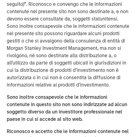
Management, discusses what sets responsible investing
seguito)
*
. Riconosco e convengo che le informazioni
apart. He emphasizes that integrating environmental,
contenute nel presente sito non sono destinate a, e non
social, and governance factors into investment decisions
devono essere consultate da, soggetti statunitensi.
may lead to better long-term performance and risk
Sono inoltre consapevole che le informazioni contenute
management. Anthony highlights how responsible
nel presente sito possono riguardare alcuni prodotti
investing aligns with evolving investor priorities and
gestiti o che si avvalgono della consulenza di entità di
values as well as regulatory trends, and how Calvert’s
Morgan Stanley Investment Management, ma non si
proprietary research and active engagement with
rivolgono, né sono destinate alla distribuzione a, o
companies help drive positive change. He also notes that
all’utilizzo da parte di soggetti ubicati in giurisdizioni in
responsible investing is not just ethical but increasingly
cui la distribuzione di prodotti d’investimento non è
essential for identifying resilient, forward-looking
autorizzata o in cui non è consentita la diffusione di
companies in a rapidly changing global economy.
informazioni relative ai prodotti d’investimento.
Sono inoltre consapevole che le informazioni
Vedi video
contenute in questo sito non sono indirizzate ad alcun
soggetto diverso da un investitore professionale nel
paese in cui si accede al sito web.
Clicking above will exit the Morgan Stanley Investment
Riconosco e accetto che le informazioni contenute nel
Management site and direct you to an external site.