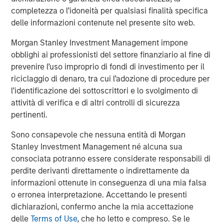
ARTICOLO
completezza o l’idoneità per qualsiasi finalità specifica
delle informazioni contenute nel presente sito web.
Hands-On Operational Improvement Key to
Creating Alpha in the Middle Market
Morgan Stanley Investment Management impone
obblighi ai professionisti del settore finanziario al fine di
prevenire l’uso improprio di fondi di investimento per il
riciclaggio di denaro, tra cui l’adozione di procedure per
The Author
l’identificazione dei sottoscrittori e lo svolgimento di
attività di verifica e di altri controlli di sicurezza
pertinenti.
Sono consapevole che nessuna entità di Morgan
Stanley Investment Management né alcuna sua
Aaron Sack
consociata potranno essere considerate responsabili di
Managing Director
perdite derivanti direttamente o indirettamente da
informazioni ottenute in conseguenza di una mia falsa
o erronea interpretazione. Accettando le presenti
dichiarazioni, confermo anche la mia accettazione
delle
Terms of Use
, che ho letto e compreso. Se le