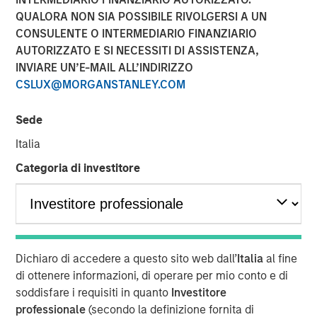
Sack, on Private Capital
QUALORA NON SIA POSSIBILE RIVOLGERSI A UN
CONSULENTE O INTERMEDIARIO FINANZIARIO
Call Podcast
AUTORIZZATO E SI NECESSITI DI ASSISTENZA,
INVIARE UN’E-MAIL ALL’INDIRIZZO
CSLUX@MORGANSTANLEY.COM
10 DICEMBRE 2025
Sede
Italia
The Author
Categoria di investitore
Aaron Sack
Managing Director
Dichiaro di accedere a questo sito web dall’
Italia
al fine
di ottenere informazioni, di operare per mio conto e di
Head of Morgan Stanley Capital Partners (MSCP), Aaron
soddisfare i requisiti in quanto
Investitore
Sack, joined Churchill’s Private Capital Call podcast with
professionale
(secondo la definizione fornita di