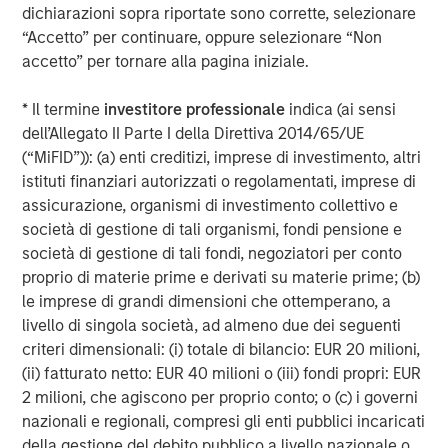
Approfondimenti in primo
dichiarazioni sopra riportate sono corrette, selezionare
piano
“Accetto” per continuare, oppure selezionare “Non
accetto” per tornare alla pagina iniziale.
* Il termine
investitore professionale
indica (ai sensi
dell’Allegato II Parte I della Direttiva 2014/65/UE
(“MiFID”)): (a) enti creditizi, imprese di investimento, altri
istituti finanziari autorizzati o regolamentati, imprese di
assicurazione, organismi di investimento collettivo e
società di gestione di tali organismi, fondi pensione e
società di gestione di tali fondi, negoziatori per conto
proprio di materie prime e derivati su materie prime; (b)
le imprese di grandi dimensioni che ottemperano, a
ARTICOLO
T
livello di singola società, ad almeno due dei seguenti
criteri dimensionali: (i) totale di bilancio: EUR 20 milioni,
The MSIM Quantitative Duration
F
(ii) fatturato netto: EUR 40 milioni o (iii) fondi propri: EUR
Strategy Model: A Factor-Based
C
2 milioni, che agiscono per proprio conto; o (c) i governi
Approach to Managing Interest Rates
nazionali e regionali, compresi gli enti pubblici incaricati
Anton Heese and Matas Vala explore the
H
della gestione del debito pubblico a livello nazionale o
Quantitative Duration Strategy Model, one of the
h