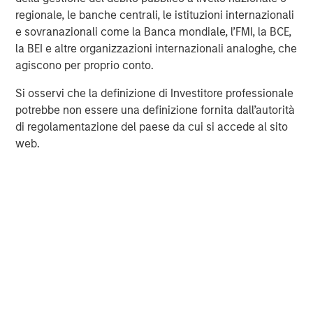
regionale, le banche centrali, le istituzioni internazionali
proprietary tools the team uses to enhance their
c
e sovranazionali come la Banca mondiale, l’FMI, la BCE,
investment process, as it helps provide structure
d
la BEI e altre organizzazioni internazionali analoghe, che
and rigour with identifying and processing
l
agiscono per proprio conto.
relevant and important data.
C
f
Si osservi che la definizione di Investitore professionale
c
5-AGO-2026
5
potrebbe non essere una definizione fornita dall’autorità
di regolamentazione del paese da cui si accede al sito
web.
DISCLOSURES
The statements above reflect the opinions and views of the
Morgan Stanley Alternative Investment Partners Private Markets
(“AIP Private Markets Team”) as of the date hereof and not as of
any future date and will not be updated or supplemented. All
forecasts are speculative, subject to change at any time and