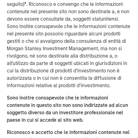
host Randy Schwimmer to share his insights on the
seguito)
*
. Riconosco e convengo che le informazioni
evolving private equity landscape. He discusses how
contenute nel presente sito non sono destinate a, e non
MSCP drives operational value, partners with founders,
devono essere consultate da, soggetti statunitensi.
and empowers small and midsize businesses to thrive in
Sono inoltre consapevole che le informazioni contenute
a crowded market. He also reflects on his 30 years of
nel presente sito possono riguardare alcuni prodotti
experience in the industry and offers key guidance for
gestiti o che si avvalgono della consulenza di entità di
young professionals looking to establish their own private
Morgan Stanley Investment Management, ma non si
equity careers.
rivolgono, né sono destinate alla distribuzione a, o
all’utilizzo da parte di soggetti ubicati in giurisdizioni in
cui la distribuzione di prodotti d’investimento non è
Listen here
autorizzata o in cui non è consentita la diffusione di
informazioni relative ai prodotti d’investimento.
About Private Capital Call
Sono inoltre consapevole che le informazioni
The only podcast for institutional investors and asset managers
contenute in questo sito non sono indirizzate ad alcun
of private capital around the world. Our conversations with
soggetto diverso da un investitore professionale nel
industry thought-leaders covers the economy, capital markets,
as well as private equity and private credit.
paese in cui si accede al sito web.
Riconosco e accetto che le informazioni contenute nel