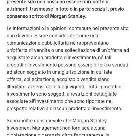
Morgan Stanley Capital Partners
presente sito non possono essere riprodotte o
altrimenti trasmesse in toto o in parte senza il previo
Morgan Stanley Capital Partners manages a middle-
consenso scritto di Morgan Stanley.
market private equity platform with a strong focus on
value creation. The team has invested capital in a broad
Le informazioni o le opinioni contenute nel presente sito
spectrum of industries for over two decades.
non devono essere considerate come una
comunicazione pubblicitaria né rappresentano
un’offerta di vendita o una sollecitazione di un’offerta ad
Approfondimenti correlati
acquistare alcun prodotto d’investimento, né tali
PRESS RELEASE
prodotti d’investimento possono essere offerti o venduti
ad alcun soggetto in una giurisdizione in cui tale
Morgan Stanley Capital Partners Acquires
offerta, sollecitazione, acquisto o vendita siano
FoodScience
illegittimi ai sensi delle leggi vigenti. Tutti i prodotti di
investimento sono soggetti a restrizioni dettagliate
associate all’investimento che sono riportate nel
PRESS RELEASE
prospetto relativo a ciascun prodotto di investimento.
Morgan Stanley Capital Partners Agrees to
Sell Sila Services
Sono inoltre consapevole che Morgan Stanley
Investment Management non fornisce alcuna
dichiarazione o garanzia circa l’accuratezza, la