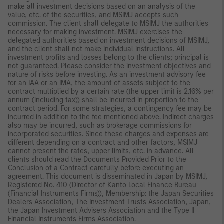
make all investment decisions based on an analysis of the
value, etc. of the securities, and MSIMJ accepts such
commission. The client shall delegate to MSIMJ the authorities
necessary for making investment. MSIMJ exercises the
delegated authorities based on investment decisions of MSIMJ,
and the client shall not make individual instructions. All
investment profits and losses belong to the clients; principal is
not guaranteed. Please consider the investment objectives and
nature of risks before investing. As an investment advisory fee
for an IAA or an IMA, the amount of assets subject to the
contract multiplied by a certain rate (the upper limit is 2.16% per
annum (including tax)) shall be incurred in proportion to the
contract period. For some strategies, a contingency fee may be
incurred in addition to the fee mentioned above. Indirect charges
also may be incurred, such as brokerage commissions for
incorporated securities. Since these charges and expenses are
different depending on a contract and other factors, MSIMJ
cannot present the rates, upper limits, etc. in advance. All
clients should read the Documents Provided Prior to the
Conclusion of a Contract carefully before executing an
agreement. This document is disseminated in Japan by MSIMJ,
Registered No. 410 (Director of Kanto Local Finance Bureau
(Financial Instruments Firms)), Membership: the Japan Securities
Dealers Association, The Investment Trusts Association, Japan,
the Japan Investment Advisers Association and the Type II
Financial Instruments Firms Association.