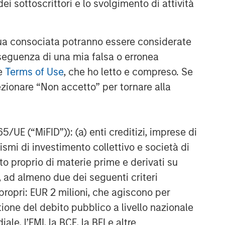
ei sottoscrittori e lo svolgimento di attività
Approfondimenti correlati
ARTICOLO
a consociata potranno essere considerate
The MSIM Quantitative
Duration Strategy Model: A
nseguenza di una mia falsa o erronea
Factor-Based Approach to
le
Terms of Use
, che ho letto e compreso. Se
Managing Interest Rates
ezionare “Non accetto” per tornare alla
ARTICOLO
Broad Markets Fixed Income
Multi-Sector Playbook: A
World of Increasing Dispersion
65/UE (“MiFID”)): (a) enti creditizi, imprese di
nismi di investimento collettivo e società di
GLOBAL FIXED INCOME BULLETIN
nto proprio di materie prime e derivati su
Video: Resilienza
, ad almeno due dei seguenti criteri
di propri: EUR 2 milioni, che agiscono per
stione del debito pubblico a livello nazionale
le, l’FMI, la BCE, la BEI e altre