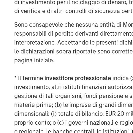
di investimento per il riciclaggio di denaro, t
di verifica e di altri controlli di sicurezza pert
Sono consapevole che nessuna entità di Mo
responsabili di perdite derivanti direttamen
interpretazione. Accettando le presenti dich
le dichiarazioni sopra riportate sono corrett
pagina iniziale.
* Il termine
investitore professionale
indica (
investimento, altri istituti finanziari autoriz
gestione di tali organismi, fondi pensione e s
materie prime; (b) le imprese di grandi dimen
dimensionali: (i) totale di bilancio: EUR 20 mil
proprio conto; o (c) i governi nazionali e regi
o regionale, le banche centrali, le istituzioni