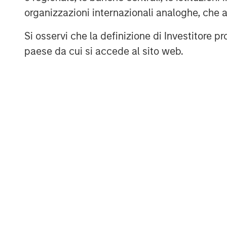
organizzazioni internazionali analoghe, che 
Appro
Si osservi che la definizione di Investitore 
paese da cui si accede al sito web.
ARTICOLO
TALES FR
WORLD
The MSIM
From E
Quantitative
Vehicl
Duration Strategy
Anton Heese and Matas Vala
Humano
Model: A Factor-
Humanoid 
explore the Quantitative
Next M
intersecti