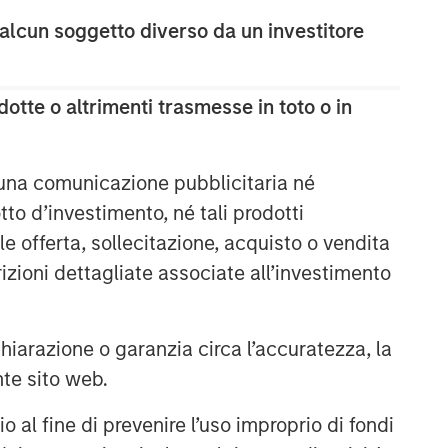
 alcun soggetto diverso da un investitore
otte o altrimenti trasmesse in toto o in
Broad Markets Fixed Income
 una comunicazione pubblicitaria né
Team
to d’investimento, né tali prodotti
e offerta, sollecitazione, acquisto o vendita
Our team provides exposure to what
trizioni dettagliate associate all’investimento
we consider the best ideas in fixed
income. Leveraging the expertise of
our specialized teams, we use a team-
based, rigorous and disciplined
arazione o garanzia circa l’accuratezza, la
process that seeks out superior and
nte sito web.
repeatable results.
al fine di prevenire l’uso improprio di fondi