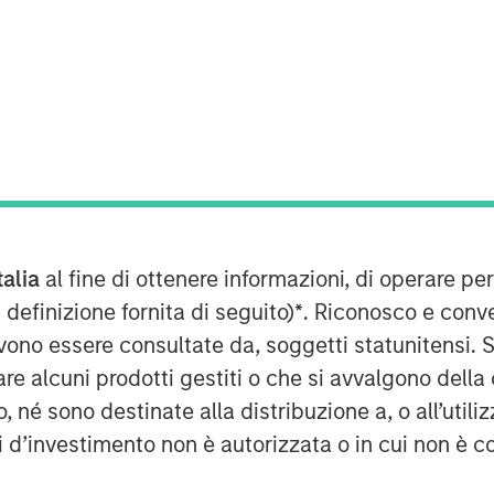
talia
al fine di ottenere informazioni, di operare per
Play
 definizione fornita di seguito)
*
. Riconosco e conv
vono essere consultate da, soggetti statunitensi. 
re alcuni prodotti gestiti o che si avvalgono della
Video
é sono destinate alla distribuzione a, o all’utilizz
ti d’investimento non è autorizzata o in cui non è c