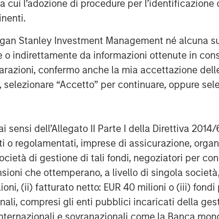
ra cui l’adozione di procedure per l’identificazione d
inenti.
rgan Stanley Investment Management né alcuna su
te o indirettamente da informazioni ottenute in co
iarazioni, confermo anche la mia accettazione del
e, selezionare “Accetto” per continuare, oppure sel
ai sensi dell’Allegato II Parte I della Direttiva 2014/
zati o regolamentati, imprese di assicurazione, orga
ocietà di gestione di tali fondi, negoziatori per co
sioni che ottemperano, a livello di singola società
ioni, (ii) fatturato netto: EUR 40 milioni o (iii) fon
onali, compresi gli enti pubblici incaricati della ge
 internazionali e sovranazionali come la Banca mondia