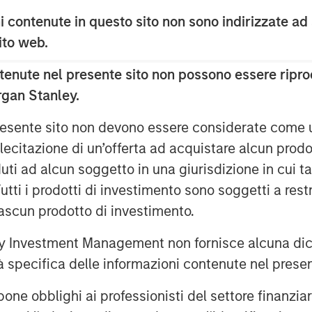
 contenute in questo sito non sono indirizzate ad
 sito web.
enute nel presente sito non possono essere riprod
rgan Stanley.
 more nuanced phase as global
 presente sito non devono essere considerate come
easing cycles. Learn where we see
lecitazione di un’offerta ad acquistare alcun prodot
arranted—as growth moderates and
ti ad alcun soggetto in una giurisdizione in cui tal
 Tutti i prodotti di investimento sono soggetti a res
ciascun prodotto di investimento.
 Investment Management non fornisce alcuna dichi
tà specifica delle informazioni contenute nel prese
bblighi ai professionisti del settore finanziario 