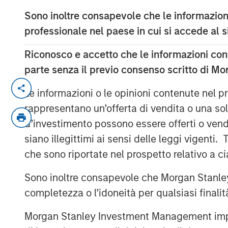
Sono inoltre consapevole che le informazioni
professionale nel paese in cui si accede al
Riconosco e accetto che le informazioni cont
parte senza il previo consenso scritto di Mo
Fixed income markets are entering a
Le informazioni o le opinioni contenute nel
central banks advance through their 
rappresentano un’offerta di vendita o una sol
opportunity—and where caution is w
d’investimento possono essere offerti o vendu
policy paths continue to diverge.
siano illegittimi ai sensi delle leggi vigenti.
che sono riportate nel prospetto relativo a 
Sono inoltre consapevole che Morgan Stanley
completezza o l’idoneità per qualsiasi finali
Morgan Stanley Investment Management impone o