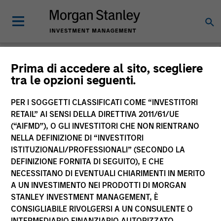
Morgan Stanley
Prima di accedere al sito, scegliere
tra le opzioni seguenti.
Investment Funds
PER I SOGGETTI CLASSIFICATI COME “INVESTITORI
RETAIL” AI SENSI DELLA DIRETTIVA 2011/61/UE
(“AIFMD”), O GLI INVESTITORI CHE NON RIENTRANO
NELLA DEFINIZIONE DI “INVESTITORI
ISTITUZIONALI/PROFESSIONALI” (SECONDO LA
DEFINIZIONE FORNITA DI SEGUITO), E CHE
NECESSITANO DI EVENTUALI CHIARIMENTI IN MERITO
La presente comunicazione ha carattere promozionale.
A UN INVESTIMENTO NEI PRODOTTI DI MORGAN
STANLEY INVESTMENT MANAGEMENT, È
La performance passata non è un indicatore affidabile dei
CONSIGLIABILE RIVOLGERSI A UN CONSULENTE O
risultati futuri. I rendimenti possono aumentare o diminuire
per effetto delle oscillazioni valutarie. Tutti i dati di
INTERMEDIARIO FINANZIARIO AUTORIZZATO.