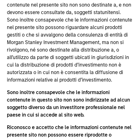
del 17 dicembre 2010 e successive modifiche. La Società è
contenute nel presente sito non sono destinate a, e non
un organismo d’investimento collettivo in valori mobiliari
devono essere consultate da, soggetti statunitensi.
(“OICVM”).
Sono inoltre consapevole che le informazioni contenute
Prima dell’adesione ai comparti, le richieste di
nel presente sito possono riguardare alcuni prodotti
partecipazione non devono essere presentate senza aver
gestiti o che si avvalgono della consulenza di entità di
consultato l’ultima versione del Prospetto Informativo, del
Morgan Stanley Investment Management, ma non si
documento contenente informazioni chiave (“KID”) o del
rivolgono, né sono destinate alla distribuzione a, o
documento contenente informazioni chiave per gli
investitori (“KIID”), della relazione annuale e della
all’utilizzo da parte di soggetti ubicati in giurisdizioni in
relazione semestrale (“Documenti di offerta”) o altri
cui la distribuzione di prodotti d’investimento non è
documenti disponibili sul sito
autorizzata o in cui non è consentita la diffusione di
https://www.morganstanley.com/im/msinvf/index.html
o
informazioni relative ai prodotti d’investimento.
a titolo gratuito presso la Sede legale all’indirizzo
European Bank and Business Centre, 6B route de Trèves,
Sono inoltre consapevole che le informazioni
L-2633 Senningerberg, R.C.S. Lussemburgo B 29 192.
contenute in questo sito non sono indirizzate ad alcun
Le informazioni relative agli aspetti di sostenibilità del
soggetto diverso da un investitore professionale nel
Comparto e una sintesi dei diritti degli investitori sono
paese in cui si accede al sito web.
disponibili sul sito web sopra indicato.
Inoltre, gli investitori italiani sono invitati a prendere
Riconosco e accetto che le informazioni contenute nel
visione del “Modulo completo di sottoscrizione” (Extended
presente sito non possono essere riprodotte o
Application Form), mentre la sezione “Informazioni