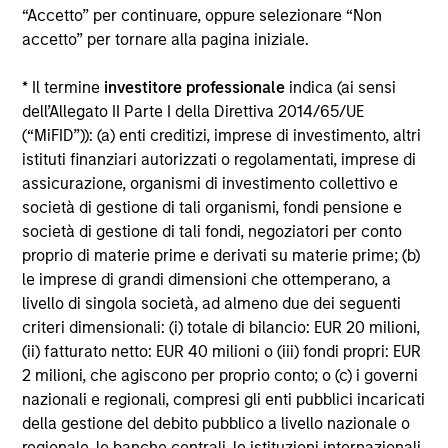
“Accetto” per continuare, oppure selezionare “Non
Alcuni documenti disponibili in questo sito possono
accetto” per tornare alla pagina iniziale.
riguardare più comparti della gamma Morgan Stanley
Investment Funds. Si fa presente che non tutti i comparti
* Il termine
investitore professionale
indica (ai sensi
sono disponibili in tutte le giurisdizioni e che i comparti non
sono disponibili per le persone residenti nelle giurisdizioni
dell’Allegato II Parte I della Direttiva 2014/65/UE
in cui tale distribuzione o disponibilità sia contraria alle
(“MiFID”)): (a) enti creditizi, imprese di investimento, altri
leggi o ai regolamenti locali.
istituti finanziari autorizzati o regolamentati, imprese di
Più alta è la categoria (1-7), maggiore è il potenziale di
assicurazione, organismi di investimento collettivo e
rendimento, ma anche il rischio di perdere l’investimento.
società di gestione di tali organismi, fondi pensione e
La categoria 1 non indica un investimento privo di rischio. Si
società di gestione di tali fondi, negoziatori per conto
rimanda al Documento contenente informazioni chiave per
proprio di materie prime e derivati su materie prime; (b)
gli investitori (KIID), nella sezione Risorse, per il rating di
rischio specifico per le classi di azioni e le avvertenze.
le imprese di grandi dimensioni che ottemperano, a
livello di singola società, ad almeno due dei seguenti
1
Il Morningstar Rating™,
o “star rating” viene calcolato per i
criteri dimensionali: (i) totale di bilancio: EUR 20 milioni,
prodotti gestiti (inclusi fondi comuni, sottoconti di rendite
(ii) fatturato netto: EUR 40 milioni o (iii) fondi propri: EUR
variabili e polizze vita variabili, exchange-traded fund, fondi
chiusi e conti separati) con uno storico minimo di tre anni.
2 milioni, che agiscono per proprio conto; o (c) i governi
Gli exchange-traded fund e i fondi comuni aperti sono
nazionali e regionali, compresi gli enti pubblici incaricati
considerati come un’unica categoria a fini comparativi. Il
della gestione del debito pubblico a livello nazionale o
rating viene calcolato sulla base di una misura del
regionale, le banche centrali, le istituzioni internazionali