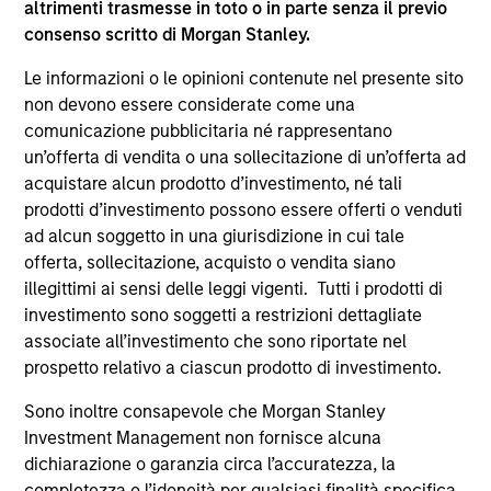
altrimenti trasmesse in toto o in parte senza il previo
supplementari per Hong Kong” (“Additional Information for
consenso scritto di Morgan Stanley.
Hong Kong Investors”) all’interno del Prospetto riguarda
specificamente gli investitori di Hong Kong. Copie gratuite
Le informazioni o le opinioni contenute nel presente sito
in lingua tedesca del Prospetto Informativo, del
documento contenente informazioni chiave per gli
non devono essere considerate come una
investitori (KID o KIID), dello statuto e delle relazioni
comunicazione pubblicitaria né rappresentano
annuali e semestrali e ulteriori informazioni possono
un’offerta di vendita o una sollecitazione di un’offerta ad
essere ottenute dal rappresentante in Svizzera. Il
acquistare alcun prodotto d’investimento, né tali
rappresentante in Svizzera è Carnegie Fund Services S.A.,
11, rue du Général-Dufour, 1204 Ginevra. L’agente pagatore
prodotti d’investimento possono essere offerti o venduti
in Svizzera è Banque Cantonale de Genève, 17, quai de l’Ile,
ad alcun soggetto in una giurisdizione in cui tale
1204 Ginevra.
offerta, sollecitazione, acquisto o vendita siano
Se la società di gestione del Comparto in questione decide
illegittimi ai sensi delle leggi vigenti. Tutti i prodotti di
di cessare l’accordo di commercializzazione del Comparto
investimento sono soggetti a restrizioni dettagliate
in un Paese del SEE in cui esso è registrato per la vendita,
associate all’investimento che sono riportate nel
lo farà nel rispetto delle norme OICVM.
prospetto relativo a ciascun prodotto di investimento.
Per i termini e le definizioni riguardanti il comparto si
rinvia alla pagina del
Glossario
.
Sono inoltre consapevole che Morgan Stanley
Investment Management non fornisce alcuna
Tutti i dati di performance sono calcolati in base al valore
dichiarazione o garanzia circa l’accuratezza, la
del patrimonio netto (NAV), al netto delle spese, e non
completezza o l’idoneità per qualsiasi finalità specifica