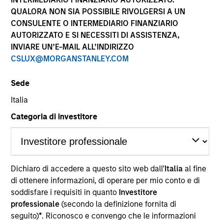
performance sono calcolati in base al valore del
QUALORA NON SIA POSSIBILE RIVOLGERSI A UN
patrimonio netto (NAV), al netto delle spese, e non
CONSULENTE O INTERMEDIARIO FINANZIARIO
comprendono le commissioni e gli oneri relativi
AUTORIZZATO E SI NECESSITI DI ASSISTENZA,
all’emissione e al rimborso delle quote. Tutti i dati relativi
alle performance e agli indici sono tratti da Morgan
INVIARE UN’E-MAIL ALL’INDIRIZZO
Stanley Investment Management.
CSLUX@MORGANSTANLEY.COM
Fare clic sul nome del Comparto per informazioni sui
Rendimenti nell’anno solare.
Sede
Italia
Categoria di investitore
*Devise de référence du fonds
Dichiaro di accedere a questo sito web dall’
Italia
al fine
Il presente materiale contiene informazioni relative ai
Comparti di Morgan Stanley Investment Funds, una
di ottenere informazioni, di operare per mio conto e di
società di investimento a capitale variabile di diritto
soddisfare i requisiti in quanto
Investitore
lussemburghese. (la “Società”) è registrata nel
professionale
(secondo la definizione fornita di
Granducato di Lussemburgo come organismo
seguito)
*
. Riconosco e convengo che le informazioni
d’investimento collettivo ai sensi della Parte 1 della Legge