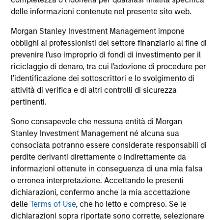
comprendono le commissioni e gli oneri relativi
all’emissione e al rimborso delle azioni. La fonte di tutti i
delle informazioni contenute nel presente sito web.
dati relativi alle performance e agli indici è Morgan Stanley
Investment Management Limited (“MSIM Ltd”).
Morgan Stanley Investment Management impone
obblighi ai professionisti del settore finanziario al fine di
Il valore degli investimenti e i proventi da essi derivanti
prevenire l’uso improprio di fondi di investimento per il
possono aumentare come diminuire e un investitore può
non
riciclaggio di denaro, tra cui l’adozione di procedure per
l’identificazione dei sottoscrittori e lo svolgimento di
recuperare l'importo investito.
attività di verifica e di altri controlli di sicurezza
I dati di performance per i comparti con track record
pertinenti.
inferiore a un anno non sono illustrati. Le performance sono
calcolate al netto delle commissioni. I dati di performance
Sono consapevole che nessuna entità di Morgan
da inizio anno non sono annualizzati. Le performance di
Stanley Investment Management né alcuna sua
altre classi di azioni, se disponibili, potrebbero essere
consociata potranno essere considerate responsabili di
diverse. Prima di investire si consiglia di valutare
attentamente gli obiettivi d’investimento, i rischi, le
perdite derivanti direttamente o indirettamente da
commissioni e le spese del comparto.
informazioni ottenute in conseguenza di una mia falsa
o erronea interpretazione. Accettando le presenti
Il ricorso alla leva aumenta i rischi: una variazione
relativamente contenuta nel valore di un investimento può
dichiarazioni, confermo anche la mia accettazione
determinare una variazione molto più elevata, sia in senso
delle
Terms of Use
, che ho letto e compreso. Se le
positivo che negativo, nel valore di quell’investimento e, di
dichiarazioni sopra riportate sono corrette, selezionare
conseguenza, nel valore del Comparto.