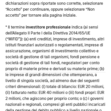
Insurance Investment Portfolios
dichiarazioni sopra riportate sono corrette, selezionare
An
“Accetto” per continuare, oppure selezionare “Non
Jeff Mueller and Stephen Fitzsimmons recently
Hig
accetto” per tornare alla pagina iniziale.
joined Insurance AUM's podcast to discuss
how insurers can adapt their fixed income
* Il termine
investitore professionale
indica (ai sensi
strategies amid steepening yield curves,
dell’Allegato II Parte I della Direttiva 2014/65/UE
tightening spreads, and shifting NAIC
(“MiFID”)): (a) enti creditizi, imprese di investimento, altri
regulations. The conversation covers ALM
istituti finanziari autorizzati o regolamentati, imprese di
alignment, CLO tranche selection, and the
assicurazione, organismi di investimento collettivo e
growing interplay between public and private
9-SET-2025
10
società di gestione di tali organismi, fondi pensione e
credit—all with a focus on execution and
società di gestione di tali fondi, negoziatori per conto
portfolio resilience.
proprio di materie prime e derivati su materie prime; (b)
le imprese di grandi dimensioni che ottemperano, a
livello di singola società, ad almeno due dei seguenti
criteri dimensionali: (i) totale di bilancio: EUR 20 milioni,
(ii) fatturato netto: EUR 40 milioni o (iii) fondi propri: EUR
May not represent all Team Members.
2 milioni, che agiscono per proprio conto; o (c) i governi
nazionali e regionali, compresi gli enti pubblici incaricati
The information on this page is for informational
purposes only. The information contained herein does
della gestione del debito pubblico a livello nazionale o