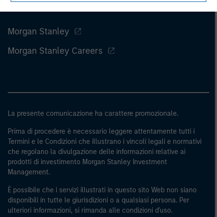
Morgan Stanley
Morgan Stanley Careers
La presente comunicazione ha carattere promozionale.
Prima di procedere è necessario leggere attentamente tutti i
Termini e le Condizioni che illustrano i vincoli legali e normativi
che regolano la divulgazione delle informazioni relative ai
prodotti di investimento Morgan Stanley Investment
Management.
È possibile che i servizi illustrati in questo sito Web non siano
disponibili in tutte le giurisdizioni o a qualsiasi persona. Per
ulteriori informazioni, si rimanda alle condizioni d'uso.