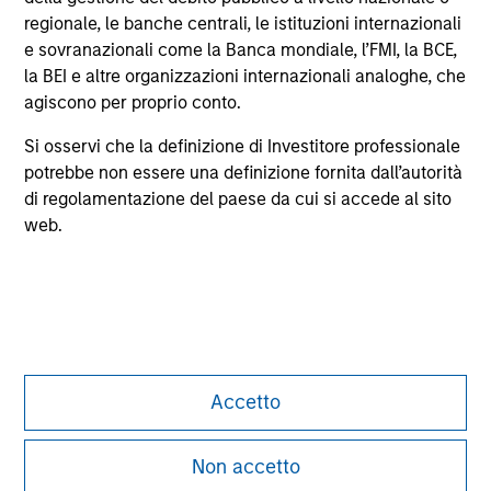
not constitute and should not be construed as an
regionale, le banche centrali, le istituzioni internazionali
offering of advisory services or an offer to sell or a
e sovranazionali come la Banca mondiale, l’FMI, la BCE,
solicitation of an offer to buy any securities in any
la BEI e altre organizzazioni internazionali analoghe, che
jurisdiction in which such offer or solicitation,
purchase or sale would be unlawful under the
agiscono per proprio conto.
securities, insurance or other laws of such jurisdiction.
Si osservi che la definizione di Investitore professionale
All investing involves risks, including a loss of principal.
potrebbe non essere una definizione fornita dall’autorità
di regolamentazione del paese da cui si accede al sito
Please refer to the strategy detail page for important
information on the strategy, including additional risk
web.
considerations.
Accetto
Non accetto