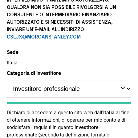
QUALORA NON SIA POSSIBILE RIVOLGERSI A UN
CONSULENTE O INTERMEDIARIO FINANZIARIO
AUTORIZZATO E SI NECESSITI DI ASSISTENZA,
INVIARE UN’E-MAIL ALL’INDIRIZZO
CSLUX@MORGANSTANLEY.COM
Sede
Italia
Categoria di investitore
YEARS OF INDUSTRY EXPERIENCE
22
Years
TEAMS
Dichiaro di accedere a questo sito web dall’
Italia
al fine
di ottenere informazioni, di operare per mio conto e di
High Yield Team
soddisfare i requisiti in quanto
Investitore
professionale
(secondo la definizione fornita di
Fixed Income Team