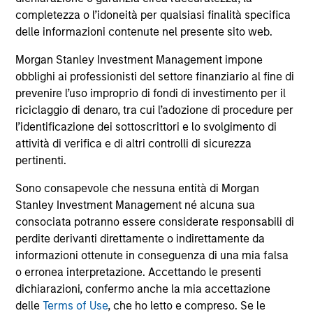
corporate debt that offers yields above that
completezza o l’idoneità per qualsiasi finalità specifica
generally available on investment-grade
delle informazioni contenute nel presente sito web.
debt.
Morgan Stanley Investment Management impone
obblighi ai professionisti del settore finanziario al fine di
prevenire l’uso improprio di fondi di investimento per il
Approfondimenti correlati
riciclaggio di denaro, tra cui l’adozione di procedure per
l’identificazione dei sottoscrittori e lo svolgimento di
attività di verifica e di altri controlli di sicurezza
pertinenti.
Sono consapevole che nessuna entità di Morgan
Stanley Investment Management né alcuna sua
consociata potranno essere considerate responsabili di
perdite derivanti direttamente o indirettamente da
informazioni ottenute in conseguenza di una mia falsa
APPARIZIONE SUI MEDIA
AR
o erronea interpretazione. Accettando le presenti
dichiarazioni, confermo anche la mia accettazione
The Evolving Role of Fixed Income in
Hi
delle
Terms of Use
, che ho letto e compreso. Se le