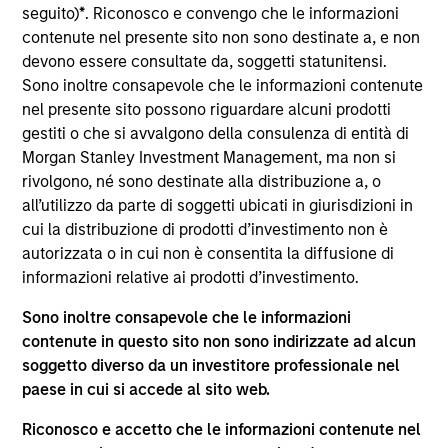
seguito)
*
. Riconosco e convengo che le informazioni
contenute nel presente sito non sono destinate a, e non
devono essere consultate da, soggetti statunitensi.
Jeffrey Mueller is Co-Head of Fixed Income. In this
Sono inoltre consapevole che le informazioni contenute
capacity he, along with his Co-Head, is responsible
nel presente sito possono riguardare alcuni prodotti
for managing the six fixed income investment
gestiti o che si avvalgono della consulenza di entità di
teams and developing and growing the business. In
Morgan Stanley Investment Management, ma non si
addition, Jeff is the Co-Head of High Yield and a
rivolgono, né sono destinate alla distribuzione a, o
portfolio manager on the high yield team. In this
all’utilizzo da parte di soggetti ubicati in giurisdizioni in
capacity he is responsible for buy and sell
cui la distribuzione di prodotti d’investimento non è
decisions, portfolio construction, and risk
autorizzata o in cui non è consentita la diffusione di
management for the firm’s High Yield and Multi-
informazioni relative ai prodotti d’investimento.
Asset Credit Strategies. He joined Eaton Vance in
Sono inoltre consapevole che le informazioni
2015. Morgan Stanley acquired Eaton Vance in
contenute in questo sito non sono indirizzate ad alcun
March 2021. Jeff began his career in the investment
soggetto diverso da un investitore professionale nel
industry in 2004. Before joining Eaton Vance, he
paese in cui si accede al sito web.
was a high-yield portfolio manager with
Threadneedle Investments. He was previously
Riconosco e accetto che le informazioni contenute nel
affiliated with Centaurus Capital Ltd. and Amaranth