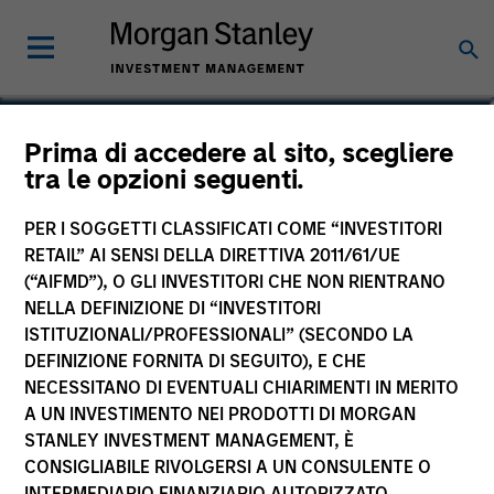
Jeffrey D. Mueller
Prima di accedere al sito, scegliere
tra le opzioni seguenti.
Managing Director, Co-Head of Fixed
Income, Co-Head of High Yield,
PER I SOGGETTI CLASSIFICATI COME “INVESTITORI
Portfolio Manager
RETAIL” AI SENSI DELLA DIRETTIVA 2011/61/UE
(“AIFMD”), O GLI INVESTITORI CHE NON RIENTRANO
NELLA DEFINIZIONE DI “INVESTITORI
ISTITUZIONALI/PROFESSIONALI” (SECONDO LA
DEFINIZIONE FORNITA DI SEGUITO), E CHE
NECESSITANO DI EVENTUALI CHIARIMENTI IN MERITO
A UN INVESTIMENTO NEI PRODOTTI DI MORGAN
STANLEY INVESTMENT MANAGEMENT, È
CONSIGLIABILE RIVOLGERSI A UN CONSULENTE O
INTERMEDIARIO FINANZIARIO AUTORIZZATO.