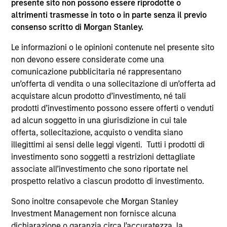
presente sito non possono essere riprodotte o
Advisors LLC. Jeff earned a B.B.A. from the
altrimenti trasmesse in toto o in parte senza il previo
University of Wisconsin at Madison.
consenso scritto di Morgan Stanley.
Le informazioni o le opinioni contenute nel presente sito
non devono essere considerate come una
comunicazione pubblicitaria né rappresentano
Fixed Income Team
un’offerta di vendita o una sollecitazione di un’offerta ad
acquistare alcun prodotto d’investimento, né tali
prodotti d’investimento possono essere offerti o venduti
Global High Yield Strategy
ad alcun soggetto in una giurisdizione in cui tale
Invests globally with a focus on U.S. middle
offerta, sollecitazione, acquisto o vendita siano
market credits and on larger, higher-quality
illegittimi ai sensi delle leggi vigenti. Tutti i prodotti di
issuers in Europe and in Asia.
investimento sono soggetti a restrizioni dettagliate
associate all’investimento che sono riportate nel
prospetto relativo a ciascun prodotto di investimento.
European High Yield Bond Strategy
Invests in high-yielding fixed income
Sono inoltre consapevole che Morgan Stanley
securities, primarily euro-denominated
Investment Management non fornisce alcuna
dichiarazione o garanzia circa l’accuratezza, la