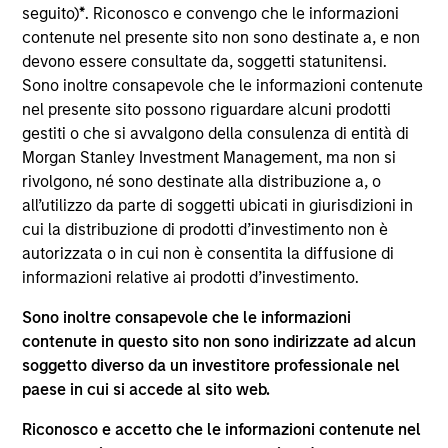
team. He is responsible for buy and sell decisions,
seguito)
*
. Riconosco e convengo che le informazioni
portfolio construction and risk management for the
contenute nel presente sito non sono destinate a, e non
firm’s high yield strategies. Bo began his career in
devono essere consultate da, soggetti statunitensi.
the investment management industry in 2002. He
Sono inoltre consapevole che le informazioni contenute
joined Eaton Vance in 2016. Morgan Stanley
nel presente sito possono riguardare alcuni prodotti
acquired Eaton Vance in March 2021. Previously, he
gestiti o che si avvalgono della consulenza di entità di
was a credit analyst at Fidelity International in
Morgan Stanley Investment Management, ma non si
London and a distressed debt analyst at Bank of
rivolgono, né sono destinate alla distribuzione a, o
America Merrill Lynch. Bo earned a B.S. in
all’utilizzo da parte di soggetti ubicati in giurisdizioni in
economics from the Wharton School at the
cui la distribuzione di prodotti d’investimento non è
University of Pennsylvania.
autorizzata o in cui non è consentita la diffusione di
informazioni relative ai prodotti d’investimento.
Sono inoltre consapevole che le informazioni
contenute in questo sito non sono indirizzate ad alcun
High Yield Team
soggetto diverso da un investitore professionale nel
paese in cui si accede al sito web.
US Middle Market High Yield Strategy
Riconosco e accetto che le informazioni contenute nel