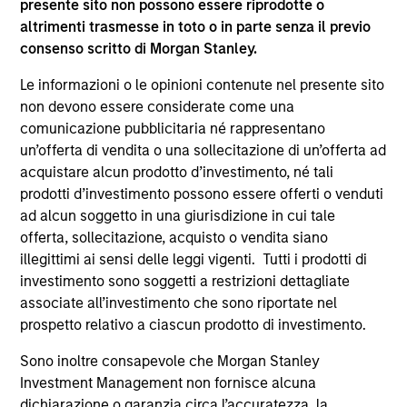
Invests in U.S.-denominated debt issued by
presente sito non possono essere riprodotte o
corporations and non-government issuers,
altrimenti trasmesse in toto o in parte senza il previo
consenso scritto di Morgan Stanley.
with a focus on middle market credit.
Le informazioni o le opinioni contenute nel presente sito
non devono essere considerate come una
Global High Yield Strategy
comunicazione pubblicitaria né rappresentano
Invests globally with a focus on U.S. middle
un’offerta di vendita o una sollecitazione di un’offerta ad
market credits and on larger, higher-quality
acquistare alcun prodotto d’investimento, né tali
issuers in Europe and in Asia.
prodotti d’investimento possono essere offerti o venduti
ad alcun soggetto in una giurisdizione in cui tale
offerta, sollecitazione, acquisto o vendita siano
European High Yield Bond Strategy
illegittimi ai sensi delle leggi vigenti. Tutti i prodotti di
Invests in high-yielding fixed income
investimento sono soggetti a restrizioni dettagliate
securities, primarily euro-denominated
associate all’investimento che sono riportate nel
prospetto relativo a ciascun prodotto di investimento.
corporate debt that offers yields above that
generally available on investment-grade
Sono inoltre consapevole che Morgan Stanley
debt.
Investment Management non fornisce alcuna
dichiarazione o garanzia circa l’accuratezza, la