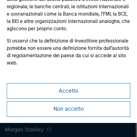
securities, insurance or other laws of such jurisdiction.
regionale, le banche centrali, le istituzioni internazionali
e sovranazionali come la Banca mondiale, l’FMI, la BCE,
All investing involves risks, including a loss of principal.
la BEI e altre organizzazioni internazionali analoghe, che
agiscono per proprio conto.
Please refer to the strategy detail page for important
information on the strategy, including additional risk
considerations.
Si osservi che la definizione di Investitore professionale
potrebbe non essere una definizione fornita dall’autorità
di regolamentazione del paese da cui si accede al sito
web.
Accetto
Non accetto
Morgan Stanley