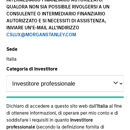
QUALORA NON SIA POSSIBILE RIVOLGERSI A UN
CONSULENTE O INTERMEDIARIO FINANZIARIO
AUTORIZZATO E SI NECESSITI DI ASSISTENZA,
INVIARE UN’E-MAIL ALL’INDIRIZZO
CSLUX@MORGANSTANLEY.COM
Sede
Italia
YEARS OF INDUSTRY EXPERIENCE
Categoria di investitore
24
Years
TEAM
High Yield Team
Dichiaro di accedere a questo sito web dall’
Italia
al fine
di ottenere informazioni, di operare per mio conto e di
soddisfare i requisiti in quanto
Investitore
Bo Hunt is a portfolio manager on the high yield
professionale
(secondo la definizione fornita di