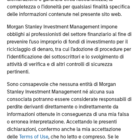
completezza o l’idoneità per qualsiasi finalità specifica
delle informazioni contenute nel presente sito web.
Approfondimenti correlati
Morgan Stanley Investment Management impone
obblighi ai professionisti del settore finanziario al fine di
prevenire l’uso improprio di fondi di investimento per il
riciclaggio di denaro, tra cui l’adozione di procedure per
l’identificazione dei sottoscrittori e lo svolgimento di
attività di verifica e di altri controlli di sicurezza
pertinenti.
Sono consapevole che nessuna entità di Morgan
Stanley Investment Management né alcuna sua
ARTICOLO
AR
consociata potranno essere considerate responsabili di
High Yield Market Monitor – Q2 2026
Hi
perdite derivanti direttamente o indirettamente da
informazioni ottenute in conseguenza di una mia falsa
An in-depth review of the US and European
An
o erronea interpretazione. Accettando le presenti
High Yield markets.
Hig
dichiarazioni, confermo anche la mia accettazione
delle
Terms of Use
, che ho letto e compreso. Se le