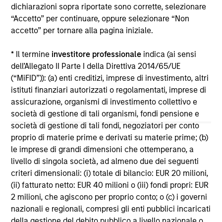
dichiarazioni sopra riportate sono corrette, selezionare
“Accetto” per continuare, oppure selezionare “Non
accetto” per tornare alla pagina iniziale.
* Il termine
investitore professionale
indica (ai sensi
10-LUG-2026
10
dell’Allegato II Parte I della Direttiva 2014/65/UE
(“MiFID”)): (a) enti creditizi, imprese di investimento, altri
istituti finanziari autorizzati o regolamentati, imprese di
assicurazione, organismi di investimento collettivo e
società di gestione di tali organismi, fondi pensione e
società di gestione di tali fondi, negoziatori per conto
proprio di materie prime e derivati su materie prime; (b)
May not represent all Team Members.
le imprese di grandi dimensioni che ottemperano, a
livello di singola società, ad almeno due dei seguenti
The information on this page is for informational
criteri dimensionali: (i) totale di bilancio: EUR 20 milioni,
purposes only. The information contained herein does
not constitute and should not be construed as an
(ii) fatturato netto: EUR 40 milioni o (iii) fondi propri: EUR
offering of advisory services or an offer to sell or a
2 milioni, che agiscono per proprio conto; o (c) i governi
solicitation of an offer to buy any securities in any
nazionali e regionali, compresi gli enti pubblici incaricati
jurisdiction in which such offer or solicitation,
della gestione del debito pubblico a livello nazionale o
purchase or sale would be unlawful under the