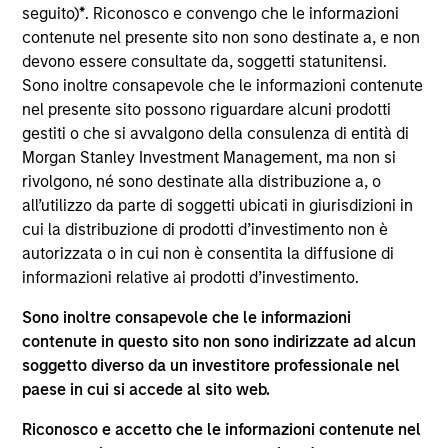
del 17 dicembre 2010 e successive modifiche. La Società è
seguito)
*
. Riconosco e convengo che le informazioni
un organismo d’investimento collettivo in valori mobiliari
contenute nel presente sito non sono destinate a, e non
(“OICVM”).
devono essere consultate da, soggetti statunitensi.
Prima dell’adesione ai comparti, le richieste di
Sono inoltre consapevole che le informazioni contenute
partecipazione non devono essere presentate senza aver
nel presente sito possono riguardare alcuni prodotti
consultato l’ultima versione del Prospetto Informativo, del
gestiti o che si avvalgono della consulenza di entità di
documento contenente informazioni chiave (“KID”) o del
Morgan Stanley Investment Management, ma non si
documento contenente informazioni chiave per gli
investitori (“KIID”), della relazione annuale e della
rivolgono, né sono destinate alla distribuzione a, o
relazione semestrale (“Documenti di offerta”) o altri
all’utilizzo da parte di soggetti ubicati in giurisdizioni in
documenti disponibili sul sito
cui la distribuzione di prodotti d’investimento non è
https://www.morganstanley.com/im/msinvf/index.html
o
autorizzata o in cui non è consentita la diffusione di
a titolo gratuito presso la Sede legale all’indirizzo
informazioni relative ai prodotti d’investimento.
European Bank and Business Centre, 6B route de Trèves,
L-2633 Senningerberg, R.C.S. Lussemburgo B 29 192.
Sono inoltre consapevole che le informazioni
Le informazioni relative agli aspetti di sostenibilità del
contenute in questo sito non sono indirizzate ad alcun
Comparto e una sintesi dei diritti degli investitori sono
soggetto diverso da un investitore professionale nel
disponibili sul sito web sopra indicato.
paese in cui si accede al sito web.
Inoltre, gli investitori italiani sono invitati a prendere
visione del “Modulo completo di sottoscrizione” (Extended
Riconosco e accetto che le informazioni contenute nel
Application Form), mentre la sezione “Informazioni