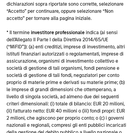
dichiarazioni sopra riportate sono corrette, selezionare
Alcuni documenti disponibili in questo sito possono
“Accetto” per continuare, oppure selezionare “Non
riguardare più comparti della gamma Morgan Stanley
accetto” per tornare alla pagina iniziale.
Investment Funds. Si fa presente che non tutti i comparti
sono disponibili in tutte le giurisdizioni e che i comparti non
sono disponibili per le persone residenti nelle giurisdizioni
* Il termine
investitore professionale
indica (ai sensi
in cui tale distribuzione o disponibilità sia contraria alle
dell’Allegato II Parte I della Direttiva 2014/65/UE
leggi o ai regolamenti locali.
(“MiFID”)): (a) enti creditizi, imprese di investimento, altri
Più alta è la categoria (1-7), maggiore è il potenziale di
istituti finanziari autorizzati o regolamentati, imprese di
rendimento, ma anche il rischio di perdere l’investimento.
assicurazione, organismi di investimento collettivo e
La categoria 1 non indica un investimento privo di rischio. Si
società di gestione di tali organismi, fondi pensione e
rimanda al Documento contenente informazioni chiave per
società di gestione di tali fondi, negoziatori per conto
gli investitori (KIID), nella sezione Risorse, per il rating di
rischio specifico per le classi di azioni e le avvertenze.
proprio di materie prime e derivati su materie prime; (b)
le imprese di grandi dimensioni che ottemperano, a
1
Il Morningstar Rating™,
o “star rating” viene calcolato per i
livello di singola società, ad almeno due dei seguenti
prodotti gestiti (inclusi fondi comuni, sottoconti di rendite
criteri dimensionali: (i) totale di bilancio: EUR 20 milioni,
variabili e polizze vita variabili, exchange-traded fund, fondi
(ii) fatturato netto: EUR 40 milioni o (iii) fondi propri: EUR
chiusi e conti separati) con uno storico minimo di tre anni.
Gli exchange-traded fund e i fondi comuni aperti sono
2 milioni, che agiscono per proprio conto; o (c) i governi
considerati come un’unica categoria a fini comparativi. Il
nazionali e regionali, compresi gli enti pubblici incaricati
rating viene calcolato sulla base di una misura del
della gestione del debito pubblico a livello nazionale o