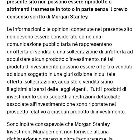
presente sito non possono essere riprodotte o
supplementari per Hong Kong” (“Additional Information for
altrimenti trasmesse in toto o in parte senza il previo
Hong Kong Investors”) all’interno del Prospetto riguarda
consenso scritto di Morgan Stanley.
specificamente gli investitori di Hong Kong. Copie gratuite
in lingua tedesca del Prospetto Informativo, del
documento contenente informazioni chiave per gli
Le informazioni o le opinioni contenute nel presente sito
investitori (KID o KIID), dello statuto e delle relazioni
non devono essere considerate come una
annuali e semestrali e ulteriori informazioni possono
comunicazione pubblicitaria né rappresentano
essere ottenute dal rappresentante in Svizzera. Il
un’offerta di vendita o una sollecitazione di un’offerta ad
rappresentante in Svizzera è Carnegie Fund Services S.A.,
11, rue du Général-Dufour, 1204 Ginevra. L’agente pagatore
acquistare alcun prodotto d’investimento, né tali
in Svizzera è Banque Cantonale de Genève, 17, quai de l’Ile,
prodotti d’investimento possono essere offerti o venduti
1204 Ginevra.
ad alcun soggetto in una giurisdizione in cui tale
Se la società di gestione del Comparto in questione decide
offerta, sollecitazione, acquisto o vendita siano
di cessare l’accordo di commercializzazione del Comparto
illegittimi ai sensi delle leggi vigenti. Tutti i prodotti di
in un Paese del SEE in cui esso è registrato per la vendita,
investimento sono soggetti a restrizioni dettagliate
lo farà nel rispetto delle norme OICVM.
associate all’investimento che sono riportate nel
Per i termini e le definizioni riguardanti il comparto si
prospetto relativo a ciascun prodotto di investimento.
rinvia alla pagina del
Glossario
.
Sono inoltre consapevole che Morgan Stanley
Tutti i dati di performance sono calcolati in base al valore
Investment Management non fornisce alcuna
del patrimonio netto (NAV), al netto delle spese, e non
dichiarazione o garanzia circa l’accuratezza, la