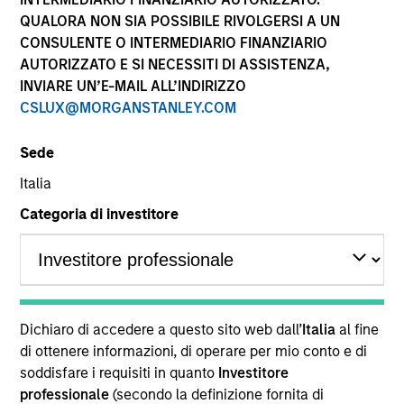
performance sono calcolati in base al valore del
QUALORA NON SIA POSSIBILE RIVOLGERSI A UN
patrimonio netto (NAV), al netto delle spese, e non
CONSULENTE O INTERMEDIARIO FINANZIARIO
comprendono le commissioni e gli oneri relativi
AUTORIZZATO E SI NECESSITI DI ASSISTENZA,
all’emissione e al rimborso delle quote. Tutti i dati relativi
alle performance e agli indici sono tratti da Morgan
INVIARE UN’E-MAIL ALL’INDIRIZZO
Stanley Investment Management.
CSLUX@MORGANSTANLEY.COM
Fare clic sul nome del Comparto per informazioni sui
Rendimenti nell’anno solare.
Sede
Italia
Categoria di investitore
*Devise de référence du fonds
Il presente materiale contiene informazioni relative ai
Comparti di Morgan Stanley Investment Funds, una
Dichiaro di accedere a questo sito web dall’
Italia
al fine
società di investimento a capitale variabile di diritto
di ottenere informazioni, di operare per mio conto e di
lussemburghese. (la “Società”) è registrata nel
soddisfare i requisiti in quanto
Investitore
Granducato di Lussemburgo come organismo
professionale
(secondo la definizione fornita di
d’investimento collettivo ai sensi della Parte 1 della Legge