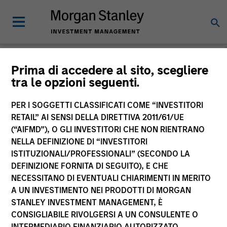
Morgan Stanley
Prima di accedere al sito, scegliere
tra le opzioni seguenti.
Investment Funds
PER I SOGGETTI CLASSIFICATI COME “INVESTITORI
RETAIL” AI SENSI DELLA DIRETTIVA 2011/61/UE
(“AIFMD”), O GLI INVESTITORI CHE NON RIENTRANO
NELLA DEFINIZIONE DI “INVESTITORI
ISTITUZIONALI/PROFESSIONALI” (SECONDO LA
DEFINIZIONE FORNITA DI SEGUITO), E CHE
NECESSITANO DI EVENTUALI CHIARIMENTI IN MERITO
La presente comunicazione ha carattere promozionale.
A UN INVESTIMENTO NEI PRODOTTI DI MORGAN
STANLEY INVESTMENT MANAGEMENT, È
La performance passata non è un indicatore affidabile dei
CONSIGLIABILE RIVOLGERSI A UN CONSULENTE O
risultati futuri. I rendimenti possono aumentare o diminuire
per effetto delle oscillazioni valutarie. Tutti i dati di
INTERMEDIARIO FINANZIARIO AUTORIZZATO.