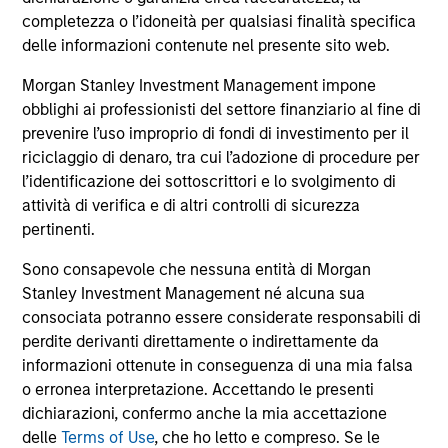
comprendono le commissioni e gli oneri relativi
all’emissione e al rimborso delle azioni. La fonte di tutti i
completezza o l’idoneità per qualsiasi finalità specifica
dati relativi alle performance e agli indici è Morgan Stanley
delle informazioni contenute nel presente sito web.
Investment Management Limited (“MSIM Ltd”).
Morgan Stanley Investment Management impone
Il valore degli investimenti e i proventi da essi derivanti
obblighi ai professionisti del settore finanziario al fine di
possono aumentare come diminuire e un investitore può
non
prevenire l’uso improprio di fondi di investimento per il
riciclaggio di denaro, tra cui l’adozione di procedure per
recuperare l'importo investito.
l’identificazione dei sottoscrittori e lo svolgimento di
I dati di performance per i comparti con track record
attività di verifica e di altri controlli di sicurezza
inferiore a un anno non sono illustrati. Le performance sono
pertinenti.
calcolate al netto delle commissioni. I dati di performance
da inizio anno non sono annualizzati. Le performance di
Sono consapevole che nessuna entità di Morgan
altre classi di azioni, se disponibili, potrebbero essere
Stanley Investment Management né alcuna sua
diverse. Prima di investire si consiglia di valutare
attentamente gli obiettivi d’investimento, i rischi, le
consociata potranno essere considerate responsabili di
commissioni e le spese del comparto.
perdite derivanti direttamente o indirettamente da
informazioni ottenute in conseguenza di una mia falsa
Il ricorso alla leva aumenta i rischi: una variazione
relativamente contenuta nel valore di un investimento può
o erronea interpretazione. Accettando le presenti
determinare una variazione molto più elevata, sia in senso
dichiarazioni, confermo anche la mia accettazione
positivo che negativo, nel valore di quell’investimento e, di
delle
Terms of Use
, che ho letto e compreso. Se le
conseguenza, nel valore del Comparto.