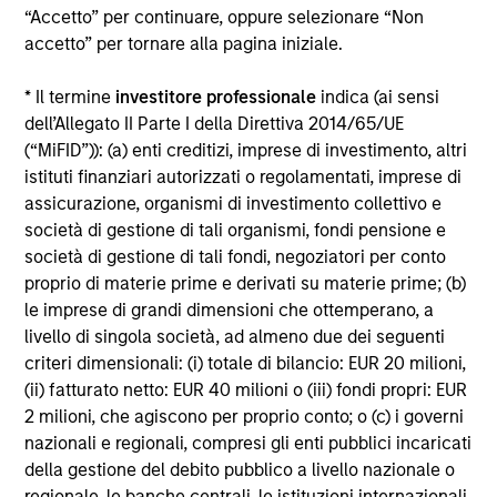
“Accetto” per continuare, oppure selezionare “Non
Alcuni documenti disponibili in questo sito possono
accetto” per tornare alla pagina iniziale.
riguardare più comparti della gamma Morgan Stanley
Investment Funds. Si fa presente che non tutti i comparti
* Il termine
investitore professionale
indica (ai sensi
sono disponibili in tutte le giurisdizioni e che i comparti non
sono disponibili per le persone residenti nelle giurisdizioni
dell’Allegato II Parte I della Direttiva 2014/65/UE
in cui tale distribuzione o disponibilità sia contraria alle
(“MiFID”)): (a) enti creditizi, imprese di investimento, altri
leggi o ai regolamenti locali.
istituti finanziari autorizzati o regolamentati, imprese di
Più alta è la categoria (1-7), maggiore è il potenziale di
assicurazione, organismi di investimento collettivo e
rendimento, ma anche il rischio di perdere l’investimento.
società di gestione di tali organismi, fondi pensione e
La categoria 1 non indica un investimento privo di rischio. Si
società di gestione di tali fondi, negoziatori per conto
rimanda al Documento contenente informazioni chiave per
proprio di materie prime e derivati su materie prime; (b)
gli investitori (KIID), nella sezione Risorse, per il rating di
rischio specifico per le classi di azioni e le avvertenze.
le imprese di grandi dimensioni che ottemperano, a
livello di singola società, ad almeno due dei seguenti
1
Il Morningstar Rating™,
o “star rating” viene calcolato per i
criteri dimensionali: (i) totale di bilancio: EUR 20 milioni,
prodotti gestiti (inclusi fondi comuni, sottoconti di rendite
(ii) fatturato netto: EUR 40 milioni o (iii) fondi propri: EUR
variabili e polizze vita variabili, exchange-traded fund, fondi
chiusi e conti separati) con uno storico minimo di tre anni.
2 milioni, che agiscono per proprio conto; o (c) i governi
Gli exchange-traded fund e i fondi comuni aperti sono
nazionali e regionali, compresi gli enti pubblici incaricati
considerati come un’unica categoria a fini comparativi. Il
della gestione del debito pubblico a livello nazionale o
rating viene calcolato sulla base di una misura del
regionale, le banche centrali, le istituzioni internazionali