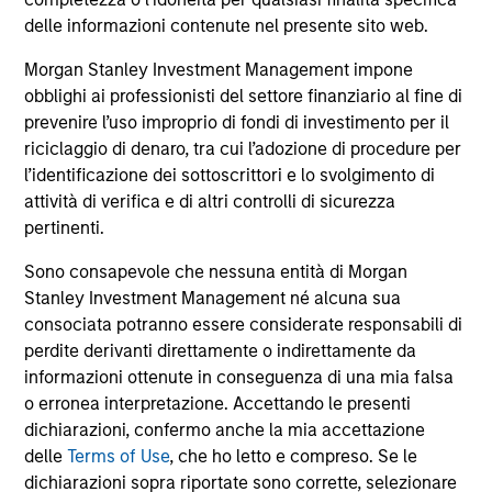
comprendono le commissioni e gli oneri relativi
all’emissione e al rimborso delle azioni. La fonte di tutti i
delle informazioni contenute nel presente sito web.
dati relativi alle performance e agli indici è Morgan Stanley
Investment Management Limited (“MSIM Ltd”).
Morgan Stanley Investment Management impone
obblighi ai professionisti del settore finanziario al fine di
Il valore degli investimenti e i proventi da essi derivanti
prevenire l’uso improprio di fondi di investimento per il
possono aumentare come diminuire e un investitore può
non
riciclaggio di denaro, tra cui l’adozione di procedure per
l’identificazione dei sottoscrittori e lo svolgimento di
recuperare l'importo investito.
attività di verifica e di altri controlli di sicurezza
I dati di performance per i comparti con track record
pertinenti.
inferiore a un anno non sono illustrati. Le performance sono
calcolate al netto delle commissioni. I dati di performance
Sono consapevole che nessuna entità di Morgan
da inizio anno non sono annualizzati. Le performance di
Stanley Investment Management né alcuna sua
altre classi di azioni, se disponibili, potrebbero essere
consociata potranno essere considerate responsabili di
diverse. Prima di investire si consiglia di valutare
attentamente gli obiettivi d’investimento, i rischi, le
perdite derivanti direttamente o indirettamente da
commissioni e le spese del comparto.
informazioni ottenute in conseguenza di una mia falsa
o erronea interpretazione. Accettando le presenti
Il ricorso alla leva aumenta i rischi: una variazione
relativamente contenuta nel valore di un investimento può
dichiarazioni, confermo anche la mia accettazione
determinare una variazione molto più elevata, sia in senso
delle
Terms of Use
, che ho letto e compreso. Se le
positivo che negativo, nel valore di quell’investimento e, di
dichiarazioni sopra riportate sono corrette, selezionare
conseguenza, nel valore del Comparto.