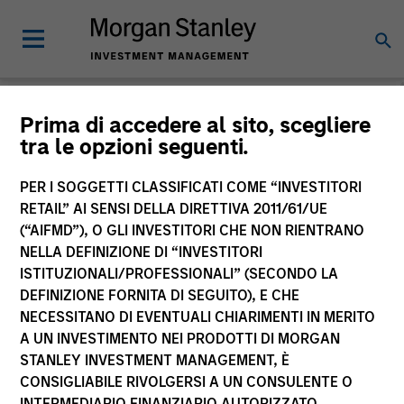
Morgan Stanley
Prima di accedere al sito, scegliere
tra le opzioni seguenti.
Investment Funds
PER I SOGGETTI CLASSIFICATI COME “INVESTITORI
RETAIL” AI SENSI DELLA DIRETTIVA 2011/61/UE
(“AIFMD”), O GLI INVESTITORI CHE NON RIENTRANO
NELLA DEFINIZIONE DI “INVESTITORI
ISTITUZIONALI/PROFESSIONALI” (SECONDO LA
DEFINIZIONE FORNITA DI SEGUITO), E CHE
NECESSITANO DI EVENTUALI CHIARIMENTI IN MERITO
La presente comunicazione ha carattere promozionale.
A UN INVESTIMENTO NEI PRODOTTI DI MORGAN
STANLEY INVESTMENT MANAGEMENT, È
La performance passata non è un indicatore affidabile dei
CONSIGLIABILE RIVOLGERSI A UN CONSULENTE O
risultati futuri. I rendimenti possono aumentare o diminuire
per effetto delle oscillazioni valutarie. Tutti i dati di
INTERMEDIARIO FINANZIARIO AUTORIZZATO.