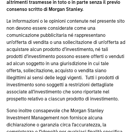
altrimenti trasmesse in toto o in parte senza il previo
supplementari per Hong Kong” (“Additional Information for
consenso scritto di Morgan Stanley.
Hong Kong Investors”) all’interno del Prospetto riguarda
specificamente gli investitori di Hong Kong. Copie gratuite
Le informazioni o le opinioni contenute nel presente sito
in lingua tedesca del Prospetto Informativo, del
documento contenente informazioni chiave per gli
non devono essere considerate come una
investitori (KID o KIID), dello statuto e delle relazioni
comunicazione pubblicitaria né rappresentano
annuali e semestrali e ulteriori informazioni possono
un’offerta di vendita o una sollecitazione di un’offerta ad
essere ottenute dal rappresentante in Svizzera. Il
acquistare alcun prodotto d’investimento, né tali
rappresentante in Svizzera è Carnegie Fund Services S.A.,
11, rue du Général-Dufour, 1204 Ginevra. L’agente pagatore
prodotti d’investimento possono essere offerti o venduti
in Svizzera è Banque Cantonale de Genève, 17, quai de l’Ile,
ad alcun soggetto in una giurisdizione in cui tale
1204 Ginevra.
offerta, sollecitazione, acquisto o vendita siano
Se la società di gestione del Comparto in questione decide
illegittimi ai sensi delle leggi vigenti. Tutti i prodotti di
di cessare l’accordo di commercializzazione del Comparto
investimento sono soggetti a restrizioni dettagliate
in un Paese del SEE in cui esso è registrato per la vendita,
associate all’investimento che sono riportate nel
lo farà nel rispetto delle norme OICVM.
prospetto relativo a ciascun prodotto di investimento.
Per i termini e le definizioni riguardanti il comparto si
rinvia alla pagina del
Glossario
.
Sono inoltre consapevole che Morgan Stanley
Investment Management non fornisce alcuna
Tutti i dati di performance sono calcolati in base al valore
dichiarazione o garanzia circa l’accuratezza, la
del patrimonio netto (NAV), al netto delle spese, e non
completezza o l’idoneità per qualsiasi finalità specifica