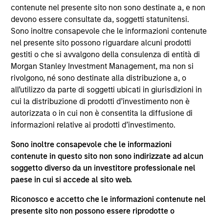
del 17 dicembre 2010 e successive modifiche. La Società è
contenute nel presente sito non sono destinate a, e non
un organismo d’investimento collettivo in valori mobiliari
devono essere consultate da, soggetti statunitensi.
(“OICVM”).
Sono inoltre consapevole che le informazioni contenute
Prima dell’adesione ai comparti, le richieste di
nel presente sito possono riguardare alcuni prodotti
partecipazione non devono essere presentate senza aver
gestiti o che si avvalgono della consulenza di entità di
consultato l’ultima versione del Prospetto Informativo, del
Morgan Stanley Investment Management, ma non si
documento contenente informazioni chiave (“KID”) o del
rivolgono, né sono destinate alla distribuzione a, o
documento contenente informazioni chiave per gli
investitori (“KIID”), della relazione annuale e della
all’utilizzo da parte di soggetti ubicati in giurisdizioni in
relazione semestrale (“Documenti di offerta”) o altri
cui la distribuzione di prodotti d’investimento non è
documenti disponibili sul sito
autorizzata o in cui non è consentita la diffusione di
https://www.morganstanley.com/im/msinvf/index.html
o
informazioni relative ai prodotti d’investimento.
a titolo gratuito presso la Sede legale all’indirizzo
European Bank and Business Centre, 6B route de Trèves,
Sono inoltre consapevole che le informazioni
L-2633 Senningerberg, R.C.S. Lussemburgo B 29 192.
contenute in questo sito non sono indirizzate ad alcun
Le informazioni relative agli aspetti di sostenibilità del
soggetto diverso da un investitore professionale nel
Comparto e una sintesi dei diritti degli investitori sono
paese in cui si accede al sito web.
disponibili sul sito web sopra indicato.
Inoltre, gli investitori italiani sono invitati a prendere
Riconosco e accetto che le informazioni contenute nel
visione del “Modulo completo di sottoscrizione” (Extended
presente sito non possono essere riprodotte o
Application Form), mentre la sezione “Informazioni