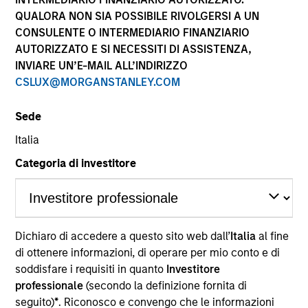
performance sono calcolati in base al valore del
QUALORA NON SIA POSSIBILE RIVOLGERSI A UN
patrimonio netto (NAV), al netto delle spese, e non
CONSULENTE O INTERMEDIARIO FINANZIARIO
comprendono le commissioni e gli oneri relativi
AUTORIZZATO E SI NECESSITI DI ASSISTENZA,
all’emissione e al rimborso delle quote. Tutti i dati relativi
alle performance e agli indici sono tratti da Morgan
INVIARE UN’E-MAIL ALL’INDIRIZZO
Stanley Investment Management.
CSLUX@MORGANSTANLEY.COM
Fare clic sul nome del Comparto per informazioni sui
Rendimenti nell’anno solare.
Sede
Italia
Categoria di investitore
*Devise de référence du fonds
Dichiaro di accedere a questo sito web dall’
Italia
al fine
Il presente materiale contiene informazioni relative ai
Comparti di Morgan Stanley Investment Funds, una
di ottenere informazioni, di operare per mio conto e di
società di investimento a capitale variabile di diritto
soddisfare i requisiti in quanto
Investitore
lussemburghese. (la “Società”) è registrata nel
professionale
(secondo la definizione fornita di
Granducato di Lussemburgo come organismo
seguito)
*
. Riconosco e convengo che le informazioni
d’investimento collettivo ai sensi della Parte 1 della Legge