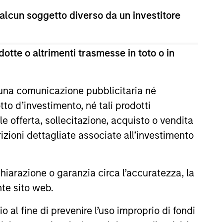
 alcun soggetto diverso da un investitore
otte o altrimenti trasmesse in toto o in
 una comunicazione pubblicitaria né
to d’investimento, né tali prodotti
e offerta, sollecitazione, acquisto o vendita
trizioni dettagliate associate all’investimento
 Why Emerging
 Debt Now -
arazione o garanzia circa l’accuratezza, la
y, Edge and Long
rkets debt can offer
nte sito web.
portunity
income and diversification, but
ers vary widely across
al fine di prevenire l’uso improprio di fondi
nd issuers. Matt Murphy