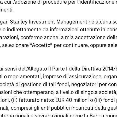
ra cui l’adozione di procedure per l’identificazione d
investing.
explains th
inenti.
objective a
video to fin
rgan Stanley Investment Management né alcuna su
19-MAG-2026
20-APR-20
te o indirettamente da informazioni ottenute in co
iarazioni, confermo anche la mia accettazione del
e, selezionare “Accetto” per continuare, oppure sel
nal purposes only. The information contained herein does not c
ai sensi dell’Allegato II Parte I della Direttiva 2014/
or a solicitation of an offer to buy any securities in any jurisdi
curities, insurance or other laws of such jurisdiction.
zati o regolamentati, imprese di assicurazione, orga
ocietà di gestione di tali fondi, negoziatori per co
principal.
sioni che ottemperano, a livello di singola società
ortant information on the strategy, including additional risk co
ioni, (ii) fatturato netto: EUR 40 milioni o (iii) fon
onali, compresi gli enti pubblici incaricati della ge
 internazionali e sovranazionali come la Banca mondia