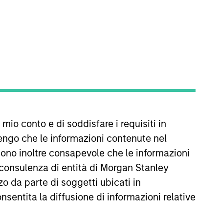
 responsible for buy and sell
 mio conto e di soddisfare i requisiti in
s. He is focused on the analysis
t and Africa, and the
engo che le informazioni contenute nel
 in the investment industry with
Sono inoltre consapevole che le informazioni
elor of Engineering from the
 consulenza di entità di Morgan Stanley
lds the Chartered Financial
o da parte di soggetti ubicati in
onsentita la diffusione di informazioni relative