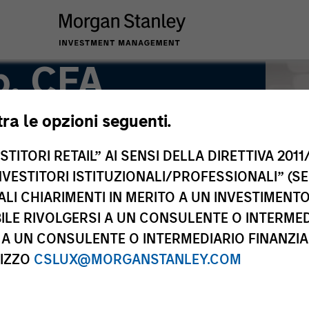
b, CFA
tra le opzioni seguenti.
TITORI RETAIL” AI SENSI DELLA DIRETTIVA 2011/
NVESTITORI ISTITUZIONALI/PROFESSIONALI” (S
ALI CHIARIMENTI IN MERITO A UN INVESTIMEN
LE RIVOLGERSI A UN CONSULENTE O INTERMED
A UN CONSULENTE O INTERMEDIARIO FINANZIAR
RIZZO
CSLUX@MORGANSTANLEY.COM