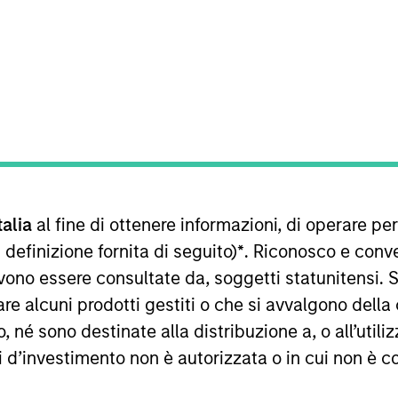
TEAM
Emerging Markets
Debt Team
nd research analyst on the Emerging Markets team. He is
talia
al fine di ottenere informazioni, di operare per
sk management for the team’s emerging markets strategie
l markets of Central and Eastern Europe, the Middle Eas
 definizione fornita di seguito)
*
. Riconosco e conv
rious emerging markets portfolios. He began his career
vono essere consultate da, soggetti statunitensi. 
ired Eaton Vance in March 2021. Hussein earned a Bach
re alcuni prodotti gestiti o che si avvalgono della
 in mathematical finance from Boston University. He ho
é sono destinate alla distribuzione a, o all’utilizz
ti d’investimento non è autorizzata o in cui non è c