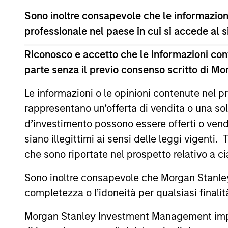
Approfondimenti correlati
Sono inoltre consapevole che le informazioni
professionale nel paese in cui si accede al
Riconosco e accetto che le informazioni cont
parte senza il previo consenso scritto di Mo
Le informazioni o le opinioni contenute nel
rappresentano un’offerta di vendita o una sol
d’investimento possono essere offerti o vendu
ARTICOLO
siano illegittimi ai sensi delle leggi vigenti.
Emerging Markets Debt
che sono riportate nel prospetto relativo a 
Monitor – Q2 2026
Sono inoltre consapevole che Morgan Stanley
In-depth review of fundamentals and
completezza o l’idoneità per qualsiasi finali
valuations across emerging markets debt.
Morgan Stanley Investment Management impone o