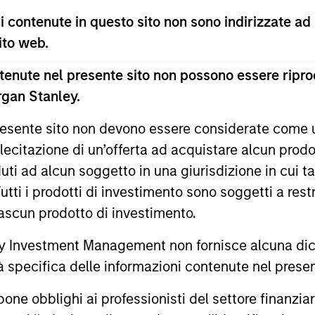
 contenute in questo sito non sono indirizzate ad
 sito web.
enute nel presente sito non possono essere riprod
rgan Stanley.
 presente sito non devono essere considerate come
lecitazione di un’offerta ad acquistare alcun prodot
ti ad alcun soggetto in una giurisdizione in cui tal
ARTICOLO
VIDEO
 Tutti i prodotti di investimento sono soggetti a res
Emerging Markets Debt
Video:
ciascun prodotto di investimento.
Holds Firm Amid Rising
Markets
 Investment Management non fornisce alcuna dichi
Geopolitical Tensions
Strateg
Geopolitical tensions and higher oil prices
Emerging ma
tà specifica delle informazioni contenute nel prese
Term Op
increased dispersion across emerging
meaningful 
markets debt, reinforcing the importance
return driv
bblighi ai professionisti del settore finanziario 
of selective, fundamentals-driven
countries a