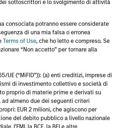
ei sottoscrittori e lo svolgimento di attività
e strategy’s risk-aware
nd why invest now. Watch this
d out more.
a consociata potranno essere considerate
26
nseguenza di una mia falsa o erronea
le
Terms of Use
, che ho letto e compreso. Se
ezionare “Non accetto” per tornare alla
onstitute and should not be construed as an
65/UE (“MiFID”)): (a) enti creditizi, imprese di
ction in which such offer or solicitation,
nismi di investimento collettivo e società di
nto proprio di materie prime e derivati su
, ad almeno due dei seguenti criteri
nsiderations.
di propri: EUR 2 milioni, che agiscono per
stione del debito pubblico a livello nazionale
le, l’FMI, la BCE, la BEI e altre