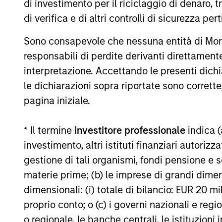
di investimento per il riciclaggio di denaro, t
di verifica e di altri controlli di sicurezza pert
Sono consapevole che nessuna entità di Mo
10-LUG-2026
responsabili di perdite derivanti direttamen
interpretazione. Accettando le presenti dich
le dichiarazioni sopra riportate sono corrett
pagina iniziale.
May not represent all Team Members.
The information on this page is for informatio
* Il termine
investitore professionale
indica (
offering of advisory services or an offer to sell 
purchase or sale would be unlawful under the se
investimento, altri istituti finanziari autoriz
gestione di tali organismi, fondi pensione e s
All investing involves risks, including a loss of 
materie prime; (b) le imprese di grandi dimen
Please refer to the strategy detail page for imp
dimensionali: (i) totale di bilancio: EUR 20 mil
proprio conto; o (c) i governi nazionali e regi
o regionale, le banche centrali, le istituzioni