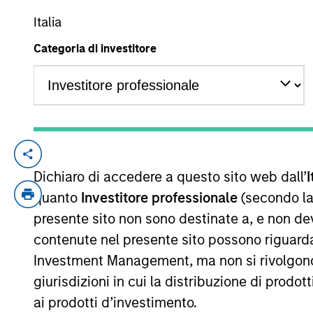
Italia
Categoria di investitore
YEARS OF INDUSTRY EXPERIENCE
13
Years
Hussein Khattab is a portfolio manager a
Dichiaro di accedere a questo sito web dall’
I
decisions, portfolio construction, and ri
of macroeconomics, politics, and financia
quanto
Investitore professionale
(secondo la
management of regional investments in va
presente sito non sono destinate a, e non de
Eaton Vance in 2013. Morgan Stanley acqu
contenute nel presente sito possono riguarda
American University of Beirut and an M.S.
Investment Management, ma non si rivolgono, n
Analyst designation.
giurisdizioni in cui la distribuzione di prodot
ai prodotti d’investimento.