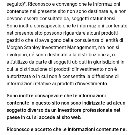
del 17 dicembre 2010 e successive modifiche. La Società è
seguito)
*
. Riconosco e convengo che le informazioni
un organismo d’investimento collettivo in valori mobiliari
contenute nel presente sito non sono destinate a, e non
(“OICVM”).
devono essere consultate da, soggetti statunitensi.
Prima dell’adesione ai comparti, le richieste di
Sono inoltre consapevole che le informazioni contenute
partecipazione non devono essere presentate senza aver
nel presente sito possono riguardare alcuni prodotti
consultato l’ultima versione del Prospetto Informativo, del
gestiti o che si avvalgono della consulenza di entità di
documento contenente informazioni chiave (“KID”) o del
Morgan Stanley Investment Management, ma non si
documento contenente informazioni chiave per gli
investitori (“KIID”), della relazione annuale e della
rivolgono, né sono destinate alla distribuzione a, o
relazione semestrale (“Documenti di offerta”) o altri
all’utilizzo da parte di soggetti ubicati in giurisdizioni in
documenti disponibili sul sito
cui la distribuzione di prodotti d’investimento non è
https://www.morganstanley.com/im/msinvf/index.html
o
autorizzata o in cui non è consentita la diffusione di
a titolo gratuito presso la Sede legale all’indirizzo
informazioni relative ai prodotti d’investimento.
European Bank and Business Centre, 6B route de Trèves,
L-2633 Senningerberg, R.C.S. Lussemburgo B 29 192.
Sono inoltre consapevole che le informazioni
Le informazioni relative agli aspetti di sostenibilità del
contenute in questo sito non sono indirizzate ad alcun
Comparto e una sintesi dei diritti degli investitori sono
soggetto diverso da un investitore professionale nel
disponibili sul sito web sopra indicato.
paese in cui si accede al sito web.
Inoltre, gli investitori italiani sono invitati a prendere
visione del “Modulo completo di sottoscrizione” (Extended
Riconosco e accetto che le informazioni contenute nel
Application Form), mentre la sezione “Informazioni