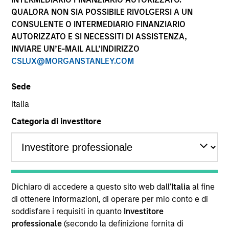
performance sono calcolati in base al valore del
QUALORA NON SIA POSSIBILE RIVOLGERSI A UN
patrimonio netto (NAV), al netto delle spese, e non
CONSULENTE O INTERMEDIARIO FINANZIARIO
comprendono le commissioni e gli oneri relativi
AUTORIZZATO E SI NECESSITI DI ASSISTENZA,
all’emissione e al rimborso delle quote. Tutti i dati relativi
alle performance e agli indici sono tratti da Morgan
INVIARE UN’E-MAIL ALL’INDIRIZZO
Stanley Investment Management.
CSLUX@MORGANSTANLEY.COM
Fare clic sul nome del Comparto per informazioni sui
Rendimenti nell’anno solare.
Sede
Italia
Categoria di investitore
*Devise de référence du fonds
Il presente materiale contiene informazioni relative ai
Comparti di Morgan Stanley Investment Funds, una
Dichiaro di accedere a questo sito web dall’
Italia
al fine
società di investimento a capitale variabile di diritto
di ottenere informazioni, di operare per mio conto e di
lussemburghese. (la “Società”) è registrata nel
soddisfare i requisiti in quanto
Investitore
Granducato di Lussemburgo come organismo
professionale
(secondo la definizione fornita di
d’investimento collettivo ai sensi della Parte 1 della Legge