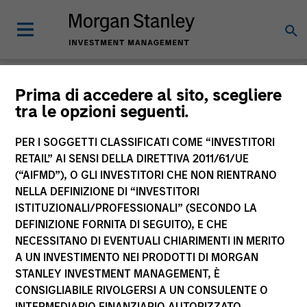
Morgan Stanley
Prima di accedere al sito, scegliere
tra le opzioni seguenti.
Investment Funds
PER I SOGGETTI CLASSIFICATI COME “INVESTITORI
RETAIL” AI SENSI DELLA DIRETTIVA 2011/61/UE
(“AIFMD”), O GLI INVESTITORI CHE NON RIENTRANO
NELLA DEFINIZIONE DI “INVESTITORI
ISTITUZIONALI/PROFESSIONALI” (SECONDO LA
DEFINIZIONE FORNITA DI SEGUITO), E CHE
NECESSITANO DI EVENTUALI CHIARIMENTI IN MERITO
La presente comunicazione ha carattere promozionale.
A UN INVESTIMENTO NEI PRODOTTI DI MORGAN
STANLEY INVESTMENT MANAGEMENT, È
La performance passata non è un indicatore affidabile dei
CONSIGLIABILE RIVOLGERSI A UN CONSULENTE O
risultati futuri. I rendimenti possono aumentare o diminuire
per effetto delle oscillazioni valutarie. Tutti i dati di
INTERMEDIARIO FINANZIARIO AUTORIZZATO.