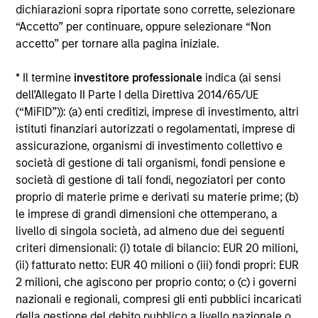
dichiarazioni sopra riportate sono corrette, selezionare
Alcuni documenti disponibili in questo sito possono
“Accetto” per continuare, oppure selezionare “Non
riguardare più comparti della gamma Morgan Stanley
accetto” per tornare alla pagina iniziale.
Investment Funds. Si fa presente che non tutti i comparti
sono disponibili in tutte le giurisdizioni e che i comparti non
sono disponibili per le persone residenti nelle giurisdizioni
* Il termine
investitore professionale
indica (ai sensi
in cui tale distribuzione o disponibilità sia contraria alle
dell’Allegato II Parte I della Direttiva 2014/65/UE
leggi o ai regolamenti locali.
(“MiFID”)): (a) enti creditizi, imprese di investimento, altri
Più alta è la categoria (1-7), maggiore è il potenziale di
istituti finanziari autorizzati o regolamentati, imprese di
rendimento, ma anche il rischio di perdere l’investimento.
assicurazione, organismi di investimento collettivo e
La categoria 1 non indica un investimento privo di rischio. Si
società di gestione di tali organismi, fondi pensione e
rimanda al Documento contenente informazioni chiave per
società di gestione di tali fondi, negoziatori per conto
gli investitori (KIID), nella sezione Risorse, per il rating di
rischio specifico per le classi di azioni e le avvertenze.
proprio di materie prime e derivati su materie prime; (b)
le imprese di grandi dimensioni che ottemperano, a
1
Il Morningstar Rating™,
o “star rating” viene calcolato per i
livello di singola società, ad almeno due dei seguenti
prodotti gestiti (inclusi fondi comuni, sottoconti di rendite
criteri dimensionali: (i) totale di bilancio: EUR 20 milioni,
variabili e polizze vita variabili, exchange-traded fund, fondi
(ii) fatturato netto: EUR 40 milioni o (iii) fondi propri: EUR
chiusi e conti separati) con uno storico minimo di tre anni.
Gli exchange-traded fund e i fondi comuni aperti sono
2 milioni, che agiscono per proprio conto; o (c) i governi
considerati come un’unica categoria a fini comparativi. Il
nazionali e regionali, compresi gli enti pubblici incaricati
rating viene calcolato sulla base di una misura del
della gestione del debito pubblico a livello nazionale o