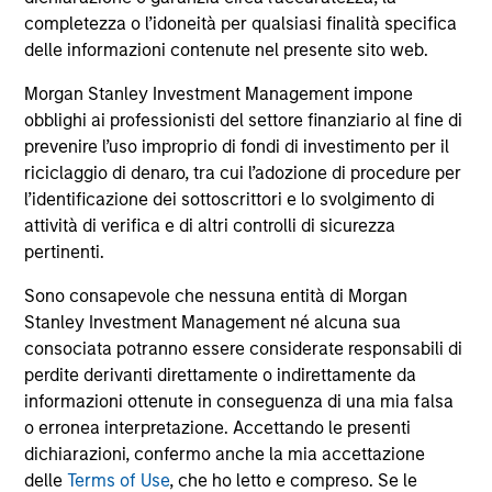
comprendono le commissioni e gli oneri relativi
all’emissione e al rimborso delle azioni. La fonte di tutti i
completezza o l’idoneità per qualsiasi finalità specifica
dati relativi alle performance e agli indici è Morgan Stanley
delle informazioni contenute nel presente sito web.
Investment Management Limited (“MSIM Ltd”).
Morgan Stanley Investment Management impone
Il valore degli investimenti e i proventi da essi derivanti
obblighi ai professionisti del settore finanziario al fine di
possono aumentare come diminuire e un investitore può
non
prevenire l’uso improprio di fondi di investimento per il
riciclaggio di denaro, tra cui l’adozione di procedure per
recuperare l'importo investito.
l’identificazione dei sottoscrittori e lo svolgimento di
I dati di performance per i comparti con track record
attività di verifica e di altri controlli di sicurezza
inferiore a un anno non sono illustrati. Le performance sono
pertinenti.
calcolate al netto delle commissioni. I dati di performance
da inizio anno non sono annualizzati. Le performance di
Sono consapevole che nessuna entità di Morgan
altre classi di azioni, se disponibili, potrebbero essere
Stanley Investment Management né alcuna sua
diverse. Prima di investire si consiglia di valutare
attentamente gli obiettivi d’investimento, i rischi, le
consociata potranno essere considerate responsabili di
commissioni e le spese del comparto.
perdite derivanti direttamente o indirettamente da
informazioni ottenute in conseguenza di una mia falsa
Il ricorso alla leva aumenta i rischi: una variazione
relativamente contenuta nel valore di un investimento può
o erronea interpretazione. Accettando le presenti
determinare una variazione molto più elevata, sia in senso
dichiarazioni, confermo anche la mia accettazione
positivo che negativo, nel valore di quell’investimento e, di
delle
Terms of Use
, che ho letto e compreso. Se le
conseguenza, nel valore del Comparto.