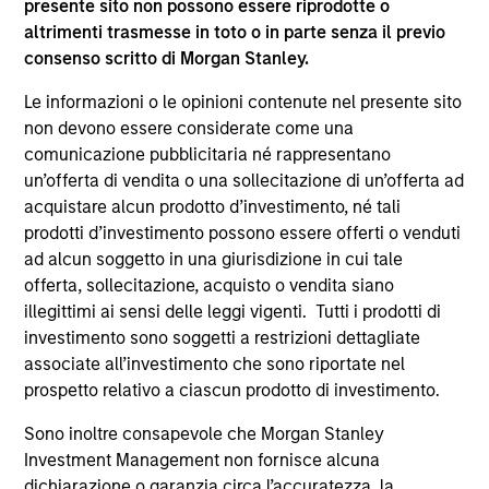
presente sito non possono essere riprodotte o
supplementari per Hong Kong” (“Additional Information for
altrimenti trasmesse in toto o in parte senza il previo
Hong Kong Investors”) all’interno del Prospetto riguarda
consenso scritto di Morgan Stanley.
specificamente gli investitori di Hong Kong. Copie gratuite
in lingua tedesca del Prospetto Informativo, del
documento contenente informazioni chiave per gli
Le informazioni o le opinioni contenute nel presente sito
investitori (KID o KIID), dello statuto e delle relazioni
non devono essere considerate come una
annuali e semestrali e ulteriori informazioni possono
comunicazione pubblicitaria né rappresentano
essere ottenute dal rappresentante in Svizzera. Il
un’offerta di vendita o una sollecitazione di un’offerta ad
rappresentante in Svizzera è Carnegie Fund Services S.A.,
11, rue du Général-Dufour, 1204 Ginevra. L’agente pagatore
acquistare alcun prodotto d’investimento, né tali
in Svizzera è Banque Cantonale de Genève, 17, quai de l’Ile,
prodotti d’investimento possono essere offerti o venduti
1204 Ginevra.
ad alcun soggetto in una giurisdizione in cui tale
Se la società di gestione del Comparto in questione decide
offerta, sollecitazione, acquisto o vendita siano
di cessare l’accordo di commercializzazione del Comparto
illegittimi ai sensi delle leggi vigenti. Tutti i prodotti di
in un Paese del SEE in cui esso è registrato per la vendita,
investimento sono soggetti a restrizioni dettagliate
lo farà nel rispetto delle norme OICVM.
associate all’investimento che sono riportate nel
Per i termini e le definizioni riguardanti il comparto si
prospetto relativo a ciascun prodotto di investimento.
rinvia alla pagina del
Glossario
.
Sono inoltre consapevole che Morgan Stanley
Tutti i dati di performance sono calcolati in base al valore
Investment Management non fornisce alcuna
del patrimonio netto (NAV), al netto delle spese, e non
dichiarazione o garanzia circa l’accuratezza, la