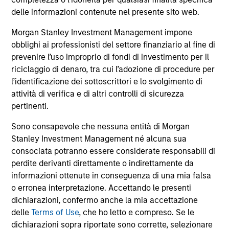
comprendono le commissioni e gli oneri relativi
all’emissione e al rimborso delle azioni. La fonte di tutti i
delle informazioni contenute nel presente sito web.
dati relativi alle performance e agli indici è Morgan Stanley
Investment Management Limited (“MSIM Ltd”).
Morgan Stanley Investment Management impone
obblighi ai professionisti del settore finanziario al fine di
Il valore degli investimenti e i proventi da essi derivanti
prevenire l’uso improprio di fondi di investimento per il
possono aumentare come diminuire e un investitore può
non
riciclaggio di denaro, tra cui l’adozione di procedure per
l’identificazione dei sottoscrittori e lo svolgimento di
recuperare l'importo investito.
attività di verifica e di altri controlli di sicurezza
I dati di performance per i comparti con track record
pertinenti.
inferiore a un anno non sono illustrati. Le performance sono
calcolate al netto delle commissioni. I dati di performance
Sono consapevole che nessuna entità di Morgan
da inizio anno non sono annualizzati. Le performance di
Stanley Investment Management né alcuna sua
altre classi di azioni, se disponibili, potrebbero essere
consociata potranno essere considerate responsabili di
diverse. Prima di investire si consiglia di valutare
attentamente gli obiettivi d’investimento, i rischi, le
perdite derivanti direttamente o indirettamente da
commissioni e le spese del comparto.
informazioni ottenute in conseguenza di una mia falsa
o erronea interpretazione. Accettando le presenti
Il ricorso alla leva aumenta i rischi: una variazione
relativamente contenuta nel valore di un investimento può
dichiarazioni, confermo anche la mia accettazione
determinare una variazione molto più elevata, sia in senso
delle
Terms of Use
, che ho letto e compreso. Se le
positivo che negativo, nel valore di quell’investimento e, di
dichiarazioni sopra riportate sono corrette, selezionare
conseguenza, nel valore del Comparto.