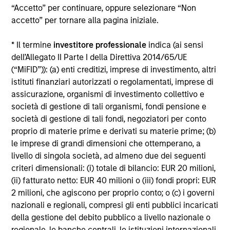
“Accetto” per continuare, oppure selezionare “Non
Alcuni documenti disponibili in questo sito possono
accetto” per tornare alla pagina iniziale.
riguardare più comparti della gamma Morgan Stanley
Investment Funds. Si fa presente che non tutti i comparti
* Il termine
investitore professionale
indica (ai sensi
sono disponibili in tutte le giurisdizioni e che i comparti non
sono disponibili per le persone residenti nelle giurisdizioni
dell’Allegato II Parte I della Direttiva 2014/65/UE
in cui tale distribuzione o disponibilità sia contraria alle
(“MiFID”)): (a) enti creditizi, imprese di investimento, altri
leggi o ai regolamenti locali.
istituti finanziari autorizzati o regolamentati, imprese di
Più alta è la categoria (1-7), maggiore è il potenziale di
assicurazione, organismi di investimento collettivo e
rendimento, ma anche il rischio di perdere l’investimento.
società di gestione di tali organismi, fondi pensione e
La categoria 1 non indica un investimento privo di rischio. Si
società di gestione di tali fondi, negoziatori per conto
rimanda al Documento contenente informazioni chiave per
proprio di materie prime e derivati su materie prime; (b)
gli investitori (KIID), nella sezione Risorse, per il rating di
rischio specifico per le classi di azioni e le avvertenze.
le imprese di grandi dimensioni che ottemperano, a
livello di singola società, ad almeno due dei seguenti
1
Il Morningstar Rating™,
o “star rating” viene calcolato per i
criteri dimensionali: (i) totale di bilancio: EUR 20 milioni,
prodotti gestiti (inclusi fondi comuni, sottoconti di rendite
(ii) fatturato netto: EUR 40 milioni o (iii) fondi propri: EUR
variabili e polizze vita variabili, exchange-traded fund, fondi
chiusi e conti separati) con uno storico minimo di tre anni.
2 milioni, che agiscono per proprio conto; o (c) i governi
Gli exchange-traded fund e i fondi comuni aperti sono
nazionali e regionali, compresi gli enti pubblici incaricati
considerati come un’unica categoria a fini comparativi. Il
della gestione del debito pubblico a livello nazionale o
rating viene calcolato sulla base di una misura del
regionale, le banche centrali, le istituzioni internazionali