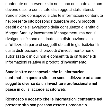
del 17 dicembre 2010 e successive modifiche. La Società è
contenute nel presente sito non sono destinate a, e non
un organismo d’investimento collettivo in valori mobiliari
devono essere consultate da, soggetti statunitensi.
(“OICVM”).
Sono inoltre consapevole che le informazioni contenute
Prima dell’adesione ai comparti, le richieste di
nel presente sito possono riguardare alcuni prodotti
partecipazione non devono essere presentate senza aver
gestiti o che si avvalgono della consulenza di entità di
consultato l’ultima versione del Prospetto Informativo, del
Morgan Stanley Investment Management, ma non si
documento contenente informazioni chiave (“KID”) o del
rivolgono, né sono destinate alla distribuzione a, o
documento contenente informazioni chiave per gli
investitori (“KIID”), della relazione annuale e della
all’utilizzo da parte di soggetti ubicati in giurisdizioni in
relazione semestrale (“Documenti di offerta”) o altri
cui la distribuzione di prodotti d’investimento non è
documenti disponibili sul sito
autorizzata o in cui non è consentita la diffusione di
https://www.morganstanley.com/im/msinvf/index.html
o
informazioni relative ai prodotti d’investimento.
a titolo gratuito presso la Sede legale all’indirizzo
European Bank and Business Centre, 6B route de Trèves,
Sono inoltre consapevole che le informazioni
L-2633 Senningerberg, R.C.S. Lussemburgo B 29 192.
contenute in questo sito non sono indirizzate ad alcun
Le informazioni relative agli aspetti di sostenibilità del
soggetto diverso da un investitore professionale nel
Comparto e una sintesi dei diritti degli investitori sono
paese in cui si accede al sito web.
disponibili sul sito web sopra indicato.
Inoltre, gli investitori italiani sono invitati a prendere
Riconosco e accetto che le informazioni contenute nel
visione del “Modulo completo di sottoscrizione” (Extended
presente sito non possono essere riprodotte o
Application Form), mentre la sezione “Informazioni