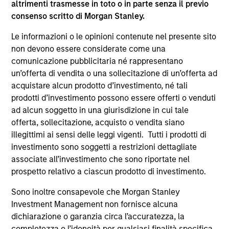
altrimenti trasmesse in toto o in parte senza il previo
supplementari per Hong Kong” (“Additional Information for
consenso scritto di Morgan Stanley.
Hong Kong Investors”) all’interno del Prospetto riguarda
specificamente gli investitori di Hong Kong. Copie gratuite
Le informazioni o le opinioni contenute nel presente sito
in lingua tedesca del Prospetto Informativo, del
documento contenente informazioni chiave per gli
non devono essere considerate come una
investitori (KID o KIID), dello statuto e delle relazioni
comunicazione pubblicitaria né rappresentano
annuali e semestrali e ulteriori informazioni possono
un’offerta di vendita o una sollecitazione di un’offerta ad
essere ottenute dal rappresentante in Svizzera. Il
acquistare alcun prodotto d’investimento, né tali
rappresentante in Svizzera è Carnegie Fund Services S.A.,
11, rue du Général-Dufour, 1204 Ginevra. L’agente pagatore
prodotti d’investimento possono essere offerti o venduti
in Svizzera è Banque Cantonale de Genève, 17, quai de l’Ile,
ad alcun soggetto in una giurisdizione in cui tale
1204 Ginevra.
offerta, sollecitazione, acquisto o vendita siano
Se la società di gestione del Comparto in questione decide
illegittimi ai sensi delle leggi vigenti. Tutti i prodotti di
di cessare l’accordo di commercializzazione del Comparto
investimento sono soggetti a restrizioni dettagliate
in un Paese del SEE in cui esso è registrato per la vendita,
associate all’investimento che sono riportate nel
lo farà nel rispetto delle norme OICVM.
prospetto relativo a ciascun prodotto di investimento.
Per i termini e le definizioni riguardanti il comparto si
rinvia alla pagina del
Glossario
.
Sono inoltre consapevole che Morgan Stanley
Investment Management non fornisce alcuna
Tutti i dati di performance sono calcolati in base al valore
dichiarazione o garanzia circa l’accuratezza, la
del patrimonio netto (NAV), al netto delle spese, e non
completezza o l’idoneità per qualsiasi finalità specifica