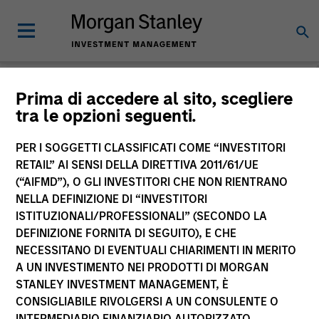
Morgan Stanley
Prima di accedere al sito, scegliere
tra le opzioni seguenti.
Investment Funds
PER I SOGGETTI CLASSIFICATI COME “INVESTITORI
RETAIL” AI SENSI DELLA DIRETTIVA 2011/61/UE
(“AIFMD”), O GLI INVESTITORI CHE NON RIENTRANO
NELLA DEFINIZIONE DI “INVESTITORI
ISTITUZIONALI/PROFESSIONALI” (SECONDO LA
DEFINIZIONE FORNITA DI SEGUITO), E CHE
NECESSITANO DI EVENTUALI CHIARIMENTI IN MERITO
La presente comunicazione ha carattere promozionale.
A UN INVESTIMENTO NEI PRODOTTI DI MORGAN
STANLEY INVESTMENT MANAGEMENT, È
La performance passata non è un indicatore affidabile dei
CONSIGLIABILE RIVOLGERSI A UN CONSULENTE O
risultati futuri. I rendimenti possono aumentare o diminuire
per effetto delle oscillazioni valutarie. Tutti i dati di
INTERMEDIARIO FINANZIARIO AUTORIZZATO.