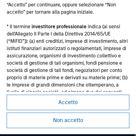
“Accetto” per continuare, oppure selezionare “Non
Please refer to the strategy detail page for important
accetto” per tornare alla pagina iniziale.
information on the strategy, including additional risk
considerations.
* Il termine
investitore professionale
indica (ai sensi
dell’Allegato II Parte I della Direttiva 2014/65/UE
(“MiFID”)): (a) enti creditizi, imprese di investimento, altri
istituti finanziari autorizzati o regolamentati, imprese di
assicurazione, organismi di investimento collettivo e
società di gestione di tali organismi, fondi pensione e
società di gestione di tali fondi, negoziatori per conto
proprio di materie prime e derivati su materie prime; (b)
le imprese di grandi dimensioni che ottemperano, a
livello di singola società, ad almeno due dei seguenti
criteri dimensionali: (i) totale di bilancio: EUR 20 milioni,
Accetto
(ii) fatturato netto: EUR 40 milioni o (iii) fondi propri: EUR
Morgan Stanley
2 milioni, che agiscono per proprio conto; o (c) i governi
Non accetto
Morgan Stanley Careers
nazionali e regionali, compresi gli enti pubblici incaricati
della gestione del debito pubblico a livello nazionale o
regionale, le banche centrali, le istituzioni internazionali