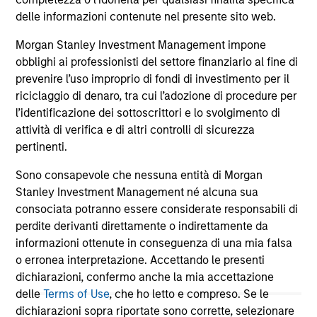
ho
delle informazioni contenute nel presente sito web.
mu
26-DIC-2025
26
Morgan Stanley Investment Management impone
obblighi ai professionisti del settore finanziario al fine di
prevenire l’uso improprio di fondi di investimento per il
riciclaggio di denaro, tra cui l’adozione di procedure per
l’identificazione dei sottoscrittori e lo svolgimento di
attività di verifica e di altri controlli di sicurezza
pertinenti.
May not represent all Team Members.
Sono consapevole che nessuna entità di Morgan
The information on this page is for informational
Stanley Investment Management né alcuna sua
purposes only. The information contained herein does
consociata potranno essere considerate responsabili di
not constitute and should not be construed as an
perdite derivanti direttamente o indirettamente da
offering of advisory services or an offer to sell or a
solicitation of an offer to buy any securities in any
informazioni ottenute in conseguenza di una mia falsa
jurisdiction in which such offer or solicitation,
o erronea interpretazione. Accettando le presenti
purchase or sale would be unlawful under the
dichiarazioni, confermo anche la mia accettazione
securities, insurance or other laws of such jurisdiction.
delle
Terms of Use
, che ho letto e compreso. Se le
All investing involves risks, including a loss of principal.
dichiarazioni sopra riportate sono corrette, selezionare