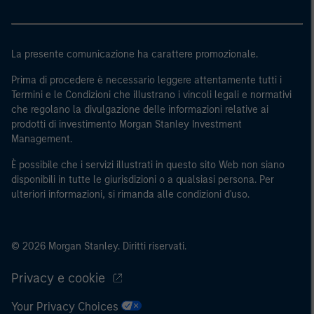
e sovranazionali come la Banca mondiale, l’FMI, la BCE,
la BEI e altre organizzazioni internazionali analoghe, che
agiscono per proprio conto.
La presente comunicazione ha carattere promozionale.
Si osservi che la definizione di Investitore professionale
Prima di procedere è necessario leggere attentamente tutti i
potrebbe non essere una definizione fornita dall’autorità
Termini e le Condizioni che illustrano i vincoli legali e normativi
che regolano la divulgazione delle informazioni relative ai
di regolamentazione del paese da cui si accede al sito
prodotti di investimento Morgan Stanley Investment
web.
Management.
È possibile che i servizi illustrati in questo sito Web non siano
disponibili in tutte le giurisdizioni o a qualsiasi persona. Per
ulteriori informazioni, si rimanda alle condizioni d'uso.
© 2026 Morgan Stanley. Diritti riservati.
Privacy e cookie
Your Privacy Choices