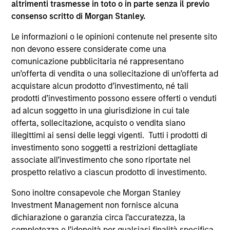
altrimenti trasmesse in toto o in parte senza il previo
consenso scritto di Morgan Stanley.
Le informazioni o le opinioni contenute nel presente sito
non devono essere considerate come una
comunicazione pubblicitaria né rappresentano
un’offerta di vendita o una sollecitazione di un’offerta ad
acquistare alcun prodotto d’investimento, né tali
prodotti d’investimento possono essere offerti o venduti
ad alcun soggetto in una giurisdizione in cui tale
MARKET OUTLOOK
AR
offerta, sollecitazione, acquisto o vendita siano
illegittimi ai sensi delle leggi vigenti. Tutti i prodotti di
Steep Muni Yield Curve Highlights
Cr
investimento sono soggetti a restrizioni dettagliate
Potential Gains in 2026
Ex
associate all’investimento che sono riportate nel
The municipal bond market has a lot going for
Cr
prospetto relativo a ciascun prodotto di investimento.
it in 2026, with after-tax yields that look
Mo
Sono inoltre consapevole che Morgan Stanley
especially compelling compared with other
CN
Investment Management non fornisce alcuna
fixed-income sectors. Craig R. Brandon, Co-
ho
dichiarazione o garanzia circa l’accuratezza, la
Head of Municipals, explains.
wea
completezza o l’idoneità per qualsiasi finalità specifica