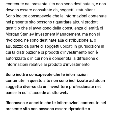
Municipals Team. He is responsible for buy and sell
contenute nel presente sito non sono destinate a, e non
decisions, portfolio construction, and risk
devono essere consultate da, soggetti statunitensi.
management for the firm’s municipal bond
Sono inoltre consapevole che le informazioni contenute
strategies. He joined Eaton Vance in 2010. Morgan
nel presente sito possono riguardare alcuni prodotti
Stanley acquired Eaton Vance in March 2021. Trevor
gestiti o che si avvalgono della consulenza di entità di
began his career in the investment management
Morgan Stanley Investment Management, ma non si
industry in 2008. Before joining Eaton Vance, he
rivolgono, né sono destinate alla distribuzione a, o
was a municipal research analyst at Lord, Abbett &
all’utilizzo da parte di soggetti ubicati in giurisdizioni in
Co. He was also affiliated with Financial Security
cui la distribuzione di prodotti d’investimento non è
Assurance and the City of Aspen Finance
autorizzata o in cui non è consentita la diffusione di
Department. Trevor earned a B.A. from Middlebury
informazioni relative ai prodotti d’investimento.
College and an M.B.A., with high honors, from
Boston University. He is a member of the Boston
Sono inoltre consapevole che le informazioni
Municipal Analysts Forum and the National
contenute in questo sito non sono indirizzate ad alcun
Federation of Municipal Analysts.
soggetto diverso da un investitore professionale nel
paese in cui si accede al sito web.
Riconosco e accetto che le informazioni contenute nel
Approfondimenti correlati
presente sito non possono essere riprodotte o