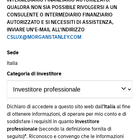
QUALORA NON SIA POSSIBILE RIVOLGERSI A UN
CONSULENTE O INTERMEDIARIO FINANZIARIO
AUTORIZZATO E SI NECESSITI DI ASSISTENZA,
INVIARE UN’E-MAIL ALL’INDIRIZZO
CSLUX@MORGANSTANLEY.COM
Sede
Italia
YEARS OF INDUSTRY EXPERIENCE
Categoria di investitore
18
Years
TEAM
Municipals Team
Dichiaro di accedere a questo sito web dall’
Italia
al fine
di ottenere informazioni, di operare per mio conto e di
soddisfare i requisiti in quanto
Investitore
professionale
(secondo la definizione fornita di
Trevor Smith is a portfolio manager on the
seguito)
*
. Riconosco e convengo che le informazioni