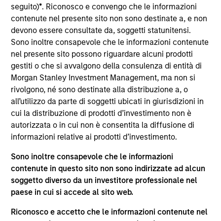
Stanley Expansion Capital. Prior to joining Morgan
seguito)
*
. Riconosco e convengo che le informazioni
Stanley, Stanley was on the investment team at
contenute nel presente sito non sono destinate a, e non
Guidepost Growth Equity, and began his career as
devono essere consultate da, soggetti statunitensi.
an Analyst with William Blair’s technology
Sono inoltre consapevole che le informazioni contenute
investment banking group. Stanley received his BA
nel presente sito possono riguardare alcuni prodotti
in Economics from UC Berkeley.
gestiti o che si avvalgono della consulenza di entità di
Morgan Stanley Investment Management, ma non si
rivolgono, né sono destinate alla distribuzione a, o
all’utilizzo da parte di soggetti ubicati in giurisdizioni in
Approfondimenti correlati
cui la distribuzione di prodotti d’investimento non è
autorizzata o in cui non è consentita la diffusione di
informazioni relative ai prodotti d’investimento.
Sono inoltre consapevole che le informazioni
contenute in questo sito non sono indirizzate ad alcun
soggetto diverso da un investitore professionale nel
paese in cui si accede al sito web.
Riconosco e accetto che le informazioni contenute nel