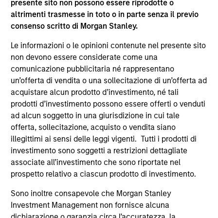
presente sito non possono essere riprodotte o
ALTS IN FOCUS
AL
altrimenti trasmesse in toto o in parte senza il previo
consenso scritto di Morgan Stanley.
Private Credit 2026 Midyear Outlook
Pr
We believe the current market environment is
The
Le informazioni o le opinioni contenute nel presente sito
becoming more favorable for scaled private
no
non devono essere considerate come una
credit lenders as pricing power improves and
dir
comunicazione pubblicitaria né rappresentano
financing demand accelerates, driven by
un’offerta di vendita o una sollecitazione di un’offerta ad
cyclical and secular forces.
acquistare alcun prodotto d’investimento, né tali
prodotti d’investimento possono essere offerti o venduti
ad alcun soggetto in una giurisdizione in cui tale
offerta, sollecitazione, acquisto o vendita siano
illegittimi ai sensi delle leggi vigenti. Tutti i prodotti di
16-LUG-2026
16
investimento sono soggetti a restrizioni dettagliate
associate all’investimento che sono riportate nel
prospetto relativo a ciascun prodotto di investimento.
Sono inoltre consapevole che Morgan Stanley
Investment Management non fornisce alcuna
dichiarazione o garanzia circa l’accuratezza, la