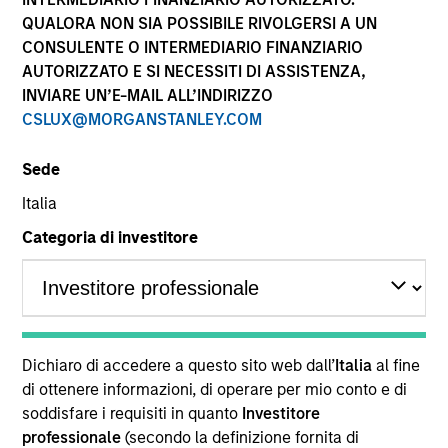
QUALORA NON SIA POSSIBILE RIVOLGERSI A UN
CONSULENTE O INTERMEDIARIO FINANZIARIO
AUTORIZZATO E SI NECESSITI DI ASSISTENZA,
INVIARE UN’E-MAIL ALL’INDIRIZZO
CSLUX@MORGANSTANLEY.COM
Sede
Italia
YEARS OF INDUSTRY EXPERIENCE
Categoria di investitore
13
Years
TEAM
Morgan Stanley Expansion Capital
Dichiaro di accedere a questo sito web dall’
Italia
al fine
di ottenere informazioni, di operare per mio conto e di
soddisfare i requisiti in quanto
Investitore
Stanley Hua is an Executive Director with Morgan
professionale
(secondo la definizione fornita di