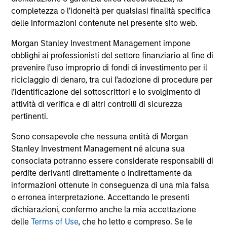
May not represent all Team Members.
completezza o l’idoneità per qualsiasi finalità specifica
delle informazioni contenute nel presente sito web.
The information on this page is for informational
purposes only. The information contained herein does
Morgan Stanley Investment Management impone
not constitute and should not be construed as an
offering of advisory services or an offer to sell or a
obblighi ai professionisti del settore finanziario al fine di
solicitation of an offer to buy any securities in any
prevenire l’uso improprio di fondi di investimento per il
jurisdiction in which such offer or solicitation,
riciclaggio di denaro, tra cui l’adozione di procedure per
purchase or sale would be unlawful under the
l’identificazione dei sottoscrittori e lo svolgimento di
securities, insurance or other laws of such jurisdiction.
attività di verifica e di altri controlli di sicurezza
All investing involves risks, including a loss of principal.
pertinenti.
Please refer to the strategy detail page for important
Sono consapevole che nessuna entità di Morgan
information on the strategy, including additional risk
Stanley Investment Management né alcuna sua
considerations.
consociata potranno essere considerate responsabili di
perdite derivanti direttamente o indirettamente da
informazioni ottenute in conseguenza di una mia falsa
o erronea interpretazione. Accettando le presenti
dichiarazioni, confermo anche la mia accettazione
delle
Terms of Use
, che ho letto e compreso. Se le