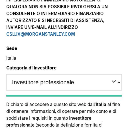
QUALORA NON SIA POSSIBILE RIVOLGERSI A UN
CONSULENTE O INTERMEDIARIO FINANZIARIO
AUTORIZZATO E SI NECESSITI DI ASSISTENZA,
INVIARE UN’E-MAIL ALL’INDIRIZZO
CSLUX@MORGANSTANLEY.COM
Sede
Italia
Categoria di investitore
YEARS OF INDUSTRY EXPERIENCE
32
Years
TEAM
Dichiaro di accedere a questo sito web dall’
Italia
al fine
Atlanta Capital Equity Team
di ottenere informazioni, di operare per mio conto e di
soddisfare i requisiti in quanto
Investitore
professionale
(secondo la definizione fornita di