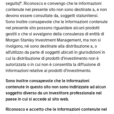
seguito)
*
. Riconosco e convengo che le informazioni
Mr. Walton is a Managing Director and serves as a
contenute nel presente sito non sono destinate a, e non
portfolio manager for Atlanta Capital's High Quality
devono essere consultate da, soggetti statunitensi.
Growth Plus, High Quality Focused Growth, and
Sono inoltre consapevole che le informazioni contenute
High Quality Calvert Equity portfolios. Prior to
nel presente sito possono riguardare alcuni prodotti
joining the firm in 1999, Mr. Walton was an equity
gestiti o che si avvalgono della consulenza di entità di
research analyst at The Robinson-Humphrey
Morgan Stanley Investment Management, ma non si
Company where he was responsible for the
rivolgono, né sono destinate alla distribuzione a, o
insurance and industrial growth industries. Mr.
all’utilizzo da parte di soggetti ubicati in giurisdizioni in
Walton holds the Chartered Financial Analyst
cui la distribuzione di prodotti d’investimento non è
designation and is a graduate of Colgate University
autorizzata o in cui non è consentita la diffusione di
where he earned a Bachelor of Arts degree with a
informazioni relative ai prodotti d’investimento.
dual concentration in Economics and Political
Science. He obtained his MBA from Emory
Sono inoltre consapevole che le informazioni
University. Additionally, Mr. Walton holds the
contenute in questo sito non sono indirizzate ad alcun
Fundamentals of Sustainability Accounting (FSA)
soggetto diverso da un investitore professionale nel
Credential issued by the International Sustainability
paese in cui si accede al sito web.
Standards Board (ISSB).
Riconosco e accetto che le informazioni contenute nel