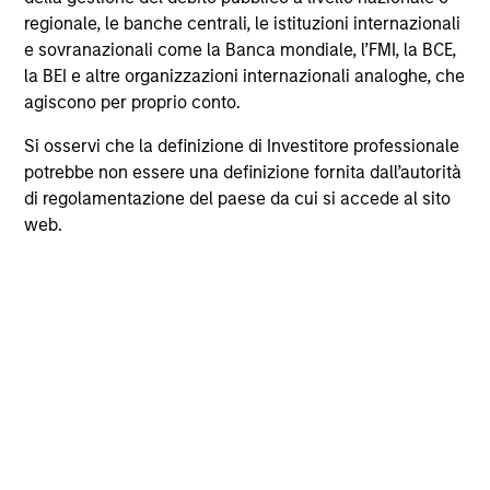
8-LUG-2026
2-S
regionale, le banche centrali, le istituzioni internazionali
e sovranazionali come la Banca mondiale, l’FMI, la BCE,
la BEI e altre organizzazioni internazionali analoghe, che
agiscono per proprio conto.
Si osservi che la definizione di Investitore professionale
potrebbe non essere una definizione fornita dall’autorità
di regolamentazione del paese da cui si accede al sito
May not represent all Team Members.
web.
The information on this page is for informational
purposes only. The information contained herein does
not constitute and should not be construed as an
offering of advisory services or an offer to sell or a
solicitation of an offer to buy any securities in any
jurisdiction in which such offer or solicitation,
purchase or sale would be unlawful under the
securities, insurance or other laws of such jurisdiction.
All investing involves risks, including a loss of principal.
Please refer to the strategy detail page for important