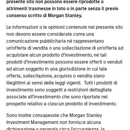
presente sito non possono essere riprodotte o
altrimenti trasmesse in toto o in parte senza il previo
consenso scritto di Morgan Stanley.
Atlanta Capital Equity Team
Le informazioni o le opinioni contenute nel presente sito
non devono essere considerate come una
Atlanta Capital High Quality Calvert Equity
comunicazione pubblicitaria né rappresentano
Guided by a large-cap growth, responsible
un’offerta di vendita o una sollecitazione di un’offerta ad
investing discipline managed in partnership
acquistare alcun prodotto d’investimento, né tali
prodotti d’investimento possono essere offerti o venduti
with Calvert Research and Management that
ad alcun soggetto in una giurisdizione in cui tale
seeks to invest in companies with a
offerta, sollecitazione, acquisto o vendita siano
demonstrated history of consistent growth
illegittimi ai sensi delle leggi vigenti. Tutti i prodotti di
and stability in earnings with equities selling
investimento sono soggetti a restrizioni dettagliate
below intrinsic value.
associate all’investimento che sono riportate nel
prospetto relativo a ciascun prodotto di investimento.
Atlanta Capital High Quality Focused
Sono inoltre consapevole che Morgan Stanley
Growth
Investment Management non fornisce alcuna
Guided by a conservative large-cap growth
dichiarazione o garanzia circa l’accuratezza, la