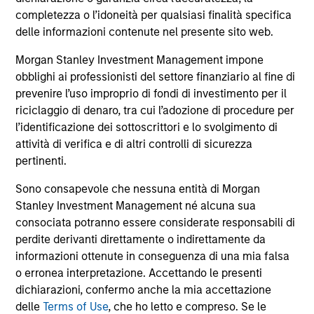
completezza o l’idoneità per qualsiasi finalità specifica
discipline that seeks to invest in companies
delle informazioni contenute nel presente sito web.
with a demonstrated history of consistent
growth and stability in earnings with equities
Morgan Stanley Investment Management impone
selling below intrinsic value.
obblighi ai professionisti del settore finanziario al fine di
prevenire l’uso improprio di fondi di investimento per il
riciclaggio di denaro, tra cui l’adozione di procedure per
Atlanta Capital High Quality Growth Plus
l’identificazione dei sottoscrittori e lo svolgimento di
Guided by a conservative large-cap growth
attività di verifica e di altri controlli di sicurezza
discipline that seeks to invest in companies
pertinenti.
with a demonstrated history of consistent
Sono consapevole che nessuna entità di Morgan
growth and stability in earnings with equities
Stanley Investment Management né alcuna sua
selling below intrinsic value.
consociata potranno essere considerate responsabili di
perdite derivanti direttamente o indirettamente da
informazioni ottenute in conseguenza di una mia falsa
o erronea interpretazione. Accettando le presenti
Approfondimenti correlati
dichiarazioni, confermo anche la mia accettazione
delle
Terms of Use
, che ho letto e compreso. Se le