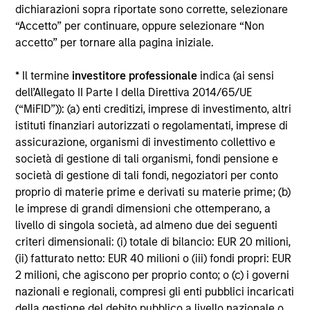
dichiarazioni sopra riportate sono corrette, selezionare
“Accetto” per continuare, oppure selezionare “Non
accetto” per tornare alla pagina iniziale.
* Il termine
investitore professionale
indica (ai sensi
dell’Allegato II Parte I della Direttiva 2014/65/UE
(“MiFID”)): (a) enti creditizi, imprese di investimento, altri
istituti finanziari autorizzati o regolamentati, imprese di
ARTICOLO
AR
assicurazione, organismi di investimento collettivo e
società di gestione di tali organismi, fondi pensione e
Why Quality Stocks Still Matter in
Re
società di gestione di tali fondi, negoziatori per conto
Today’s Market
Co
proprio di materie prime e derivati su materie prime; (b)
Quality stocks have lagged in recent years, but
Ami
le imprese di grandi dimensioni che ottemperano, a
history suggests durable businesses with
Cap
livello di singola società, ad almeno due dei seguenti
strong fundamentals remain well positioned to
ris
criteri dimensionali: (i) totale di bilancio: EUR 20 milioni,
create long-term shareholder value.
dis
(ii) fatturato netto: EUR 40 milioni o (iii) fondi propri: EUR
qu
2 milioni, che agiscono per proprio conto; o (c) i governi
nazionali e regionali, compresi gli enti pubblici incaricati
della gestione del debito pubblico a livello nazionale o