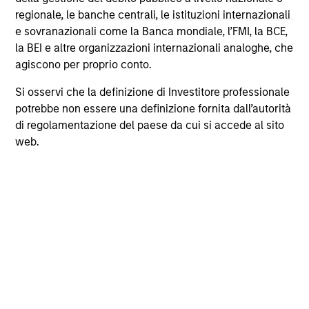
strong fundamentals remain well positioned to
ris
regionale, le banche centrali, le istituzioni internazionali
create long-term shareholder value.
dis
e sovranazionali come la Banca mondiale, l’FMI, la BCE,
qu
la BEI e altre organizzazioni internazionali analoghe, che
agiscono per proprio conto.
8-LUG-2026
2-S
Si osservi che la definizione di Investitore professionale
potrebbe non essere una definizione fornita dall’autorità
di regolamentazione del paese da cui si accede al sito
web.
May not represent all Team Members.
The information on this page is for informational
purposes only. The information contained herein does
not constitute and should not be construed as an
offering of advisory services or an offer to sell or a
solicitation of an offer to buy any securities in any
jurisdiction in which such offer or solicitation,