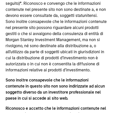
Capital's High Quality Growth Plus, Focused Growth,
seguito)
*
. Riconosco e convengo che le informazioni
and Calvert Equity portfolios. Prior to joining the
contenute nel presente sito non sono destinate a, e non
firm in 2007, Mr. Garrison worked at Standard &
devono essere consultate da, soggetti statunitensi.
Poor’s Corporate Value Consulting and Wellington
Sono inoltre consapevole che le informazioni contenute
Management Company. Mr. Garrison is a graduate
nel presente sito possono riguardare alcuni prodotti
of the University of Florida where he earned a
gestiti o che si avvalgono della consulenza di entità di
Bachelor of Science in Business Administration. He
Morgan Stanley Investment Management, ma non si
obtained his MBA from Northwestern University. Mr.
rivolgono, né sono destinate alla distribuzione a, o
Garrison is a Chartered SRI Counselor, holds the
all’utilizzo da parte di soggetti ubicati in giurisdizioni in
Fundamentals of Sustainability Accounting (FSA)
cui la distribuzione di prodotti d’investimento non è
Credential and the CFA Certificate in ESG
autorizzata o in cui non è consentita la diffusione di
Investing. He consults as a Subject Matter Expert
informazioni relative ai prodotti d’investimento.
with the International Sustainability Standards
Sono inoltre consapevole che le informazioni
Board (ISSB) and served on the ISSB Technical
contenute in questo sito non sono indirizzate ad alcun
Reference Group advising on implementation and
soggetto diverso da un investitore professionale nel
emerging issues in the standards development
paese in cui si accede al sito web.
process. Mr. Garrison was an inaugural member of
the Sustainability Accounting Standards Board’s
Riconosco e accetto che le informazioni contenute nel
(SASB) Standards Advisory Group and served as a