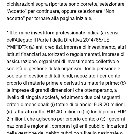
dichiarazioni sopra riportate sono corrette, selezionare
“Accetto” per continuare, oppure selezionare “Non
Approfondimenti correlati
accetto” per tornare alla pagina iniziale.
* Il termine
investitore professionale
indica (ai sensi
dell’Allegato II Parte I della Direttiva 2014/65/UE
(“MiFID”)): (a) enti creditizi, imprese di investimento, altri
istituti finanziari autorizzati o regolamentati, imprese di
assicurazione, organismi di investimento collettivo e
società di gestione di tali organismi, fondi pensione e
società di gestione di tali fondi, negoziatori per conto
proprio di materie prime e derivati su materie prime; (b)
le imprese di grandi dimensioni che ottemperano, a
ARTICOLO
AR
livello di singola società, ad almeno due dei seguenti
criteri dimensionali: (i) totale di bilancio: EUR 20 milioni,
Why Quality Stocks Still Matter in
Re
(ii) fatturato netto: EUR 40 milioni o (iii) fondi propri: EUR
Today’s Market
Co
2 milioni, che agiscono per proprio conto; o (c) i governi
Quality stocks have lagged in recent years, but
Ami
nazionali e regionali, compresi gli enti pubblici incaricati
history suggests durable businesses with
Cap
della gestione del debito pubblico a livello nazionale o