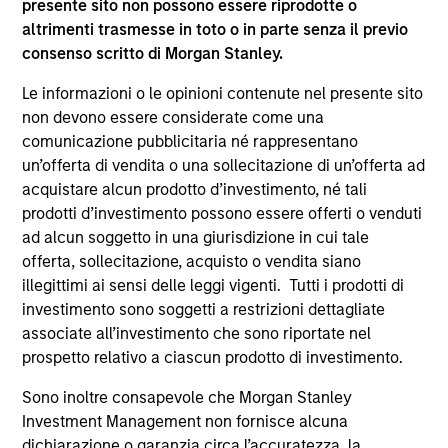
presente sito non possono essere riprodotte o
Subject Matter Expert assisting in the creation of
altrimenti trasmesse in toto o in parte senza il previo
the frameworks and curriculum for the
consenso scritto di Morgan Stanley.
Fundamentals of Sustainability Accounting
Credential.
Le informazioni o le opinioni contenute nel presente sito
non devono essere considerate come una
comunicazione pubblicitaria né rappresentano
un’offerta di vendita o una sollecitazione di un’offerta ad
Atlanta Capital Equity Team
acquistare alcun prodotto d’investimento, né tali
prodotti d’investimento possono essere offerti o venduti
ad alcun soggetto in una giurisdizione in cui tale
Atlanta Capital High Quality Calvert Equity
offerta, sollecitazione, acquisto o vendita siano
Guided by a large-cap growth, responsible
illegittimi ai sensi delle leggi vigenti. Tutti i prodotti di
investing discipline managed in partnership
investimento sono soggetti a restrizioni dettagliate
with Calvert Research and Management that
associate all’investimento che sono riportate nel
seeks to invest in companies with a
prospetto relativo a ciascun prodotto di investimento.
demonstrated history of consistent growth
Sono inoltre consapevole che Morgan Stanley
and stability in earnings with equities selling
Investment Management non fornisce alcuna
below intrinsic value.
dichiarazione o garanzia circa l’accuratezza, la