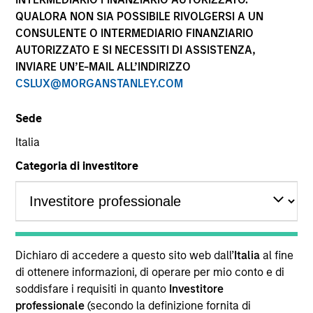
QUALORA NON SIA POSSIBILE RIVOLGERSI A UN
CONSULENTE O INTERMEDIARIO FINANZIARIO
AUTORIZZATO E SI NECESSITI DI ASSISTENZA,
INVIARE UN’E-MAIL ALL’INDIRIZZO
CSLUX@MORGANSTANLEY.COM
Sede
Italia
YEARS OF INDUSTRY EXPERIENCE
Categoria di investitore
26
Years
TEAM
Atlanta Capital Equity Team
Dichiaro di accedere a questo sito web dall’
Italia
al fine
di ottenere informazioni, di operare per mio conto e di
soddisfare i requisiti in quanto
Investitore
Mr. Garrison is a portfolio manager for Atlanta
professionale
(secondo la definizione fornita di