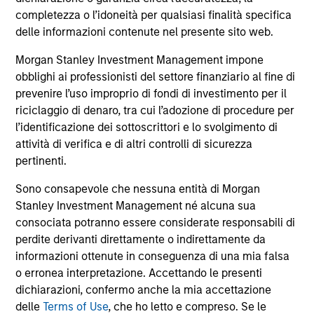
completezza o l’idoneità per qualsiasi finalità specifica
delle informazioni contenute nel presente sito web.
Atlanta Capital High Quality Focused
Growth
Morgan Stanley Investment Management impone
Guided by a conservative large-cap growth
obblighi ai professionisti del settore finanziario al fine di
prevenire l’uso improprio di fondi di investimento per il
discipline that seeks to invest in companies
riciclaggio di denaro, tra cui l’adozione di procedure per
with a demonstrated history of consistent
l’identificazione dei sottoscrittori e lo svolgimento di
growth and stability in earnings with equities
attività di verifica e di altri controlli di sicurezza
selling below intrinsic value.
pertinenti.
Sono consapevole che nessuna entità di Morgan
Atlanta Capital High Quality Growth Plus
Stanley Investment Management né alcuna sua
Guided by a conservative large-cap growth
consociata potranno essere considerate responsabili di
discipline that seeks to invest in companies
perdite derivanti direttamente o indirettamente da
informazioni ottenute in conseguenza di una mia falsa
with a demonstrated history of consistent
o erronea interpretazione. Accettando le presenti
growth and stability in earnings with equities
dichiarazioni, confermo anche la mia accettazione
selling below intrinsic value.
delle
Terms of Use
, che ho letto e compreso. Se le