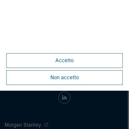
purchase or sale would be unlawful under the
securities, insurance or other laws of such jurisdiction.
All investing involves risks, including a loss of principal.
Please refer to the strategy detail page for important
information on the strategy, including additional risk
considerations.
Accetto
Non accetto
Morgan Stanley