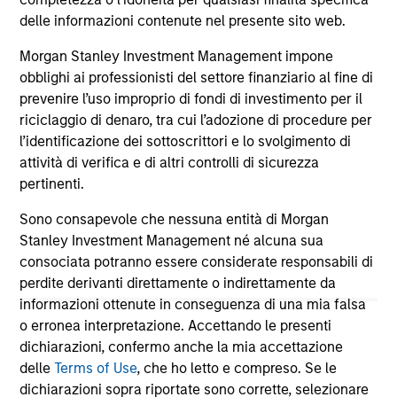
delle informazioni contenute nel presente sito web.
Morgan Stanley Investment Management impone
May not represent all Team Members.
obblighi ai professionisti del settore finanziario al fine di
The information on this page is for informational
prevenire l’uso improprio di fondi di investimento per il
purposes only. The information contained herein does
riciclaggio di denaro, tra cui l’adozione di procedure per
not constitute and should not be construed as an
l’identificazione dei sottoscrittori e lo svolgimento di
offering of advisory services or an offer to sell or a
attività di verifica e di altri controlli di sicurezza
solicitation of an offer to buy any securities in any
jurisdiction in which such offer or solicitation,
pertinenti.
purchase or sale would be unlawful under the
securities, insurance or other laws of such jurisdiction.
Sono consapevole che nessuna entità di Morgan
Stanley Investment Management né alcuna sua
All investing involves risks, including a loss of principal.
consociata potranno essere considerate responsabili di
perdite derivanti direttamente o indirettamente da
Please refer to the strategy detail page for important
information on the strategy, including additional risk
informazioni ottenute in conseguenza di una mia falsa
considerations.
o erronea interpretazione. Accettando le presenti
dichiarazioni, confermo anche la mia accettazione
delle
Terms of Use
, che ho letto e compreso. Se le
dichiarazioni sopra riportate sono corrette, selezionare