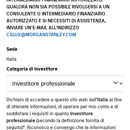
QUALORA NON SIA POSSIBILE RIVOLGERSI A UN
CONSULENTE O INTERMEDIARIO FINANZIARIO
AUTORIZZATO E SI NECESSITI DI ASSISTENZA,
INVIARE UN’E-MAIL ALL’INDIRIZZO
CSLUX@MORGANSTANLEY.COM
Sede
Italia
YEARS OF INDUSTRY EXPERIENCE
Categoria di investitore
28
Years
Dichiaro di accedere a questo sito web dall’
Italia
al fine
Jill is the Chief Operating Officer and Head of Client
di ottenere informazioni, di operare per mio conto e di
Experience for the International Equity Team and
soddisfare i requisiti in quanto
Investitore
the co-chair of the Morgan Stanley Investment
professionale
(secondo la definizione fornita di
Management Diversity Council. She joined Morgan
seguito)
*
. Riconosco e convengo che le informazioni