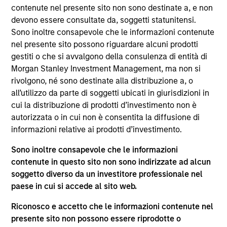
Stanley in 2004 and has 28 years of industry
contenute nel presente sito non sono destinate a, e non
experience. Prior to joining the firm, she served as
devono essere consultate da, soggetti statunitensi.
a management consultant at Kasina. Before that,
Sono inoltre consapevole che le informazioni contenute
she was an Assistant Vice President of Institutional
nel presente sito possono riguardare alcuni prodotti
Marketing at AllianceBernstein. Jill holds a B.A.,
gestiti o che si avvalgono della consulenza di entità di
magna cum laude, from Adelphi University Honors
Morgan Stanley Investment Management, ma non si
College, studied English Literature at St. Anne's
rivolgono, né sono destinate alla distribuzione a, o
College, Oxford University, and earned an M.B.A.
all’utilizzo da parte di soggetti ubicati in giurisdizioni in
from Columbia Business School.
cui la distribuzione di prodotti d’investimento non è
autorizzata o in cui non è consentita la diffusione di
informazioni relative ai prodotti d’investimento.
Approfondimenti correlati
Sono inoltre consapevole che le informazioni
contenute in questo sito non sono indirizzate ad alcun
soggetto diverso da un investitore professionale nel
paese in cui si accede al sito web.
Riconosco e accetto che le informazioni contenute nel
presente sito non possono essere riprodotte o