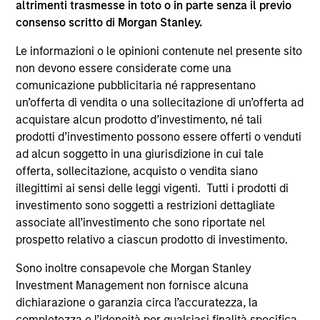
altrimenti trasmesse in toto o in parte senza il previo
consenso scritto di Morgan Stanley.
Le informazioni o le opinioni contenute nel presente sito
non devono essere considerate come una
GLOBAL EQUITY OBSERVER
comunicazione pubblicitaria né rappresentano
How a culture of innovation drives
un’offerta di vendita o una sollecitazione di un’offerta ad
durable advantages
acquistare alcun prodotto d’investimento, né tali
prodotti d’investimento possono essere offerti o venduti
Innovation protects the moat around existing
ad alcun soggetto in una giurisdizione in cui tale
competitive advantage, supports product
offerta, sollecitazione, acquisto o vendita siano
development, and enables the creation of
illegittimi ai sensi delle leggi vigenti. Tutti i prodotti di
brand-new sources of value. Company
investimento sono soggetti a restrizioni dettagliate
leaderships that nurture an environment of
associate all’investimento che sono riportate nel
innovation embed creativity, continuous
prospetto relativo a ciascun prodotto di investimento.
improvement and calculated risk-taking into
the fabric of everyday work. The International
21-AGO-2025
Sono inoltre consapevole che Morgan Stanley
Equity Team explains why they value a culture
Investment Management non fornisce alcuna
of innovation in the high quality companies
dichiarazione o garanzia circa l’accuratezza, la
they invest in.
completezza o l’idoneità per qualsiasi finalità specifica