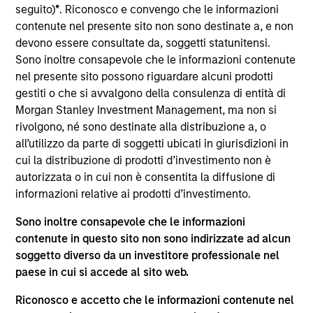
and a research analyst on the Eaton Vance
seguito)
*
. Riconosco e convengo che le informazioni
Core/Growth team. He is responsible for coverage
contenute nel presente sito non sono destinate a, e non
of the consumer discretionary and staples sectors.
devono essere consultate da, soggetti statunitensi.
He joined Eaton Vance in 2022. Morgan Stanley
Sono inoltre consapevole che le informazioni contenute
acquired Eaton Vance in March 2021. James began
nel presente sito possono riguardare alcuni prodotti
his career in the investment management industry
gestiti o che si avvalgono della consulenza di entità di
in 2010. He has historically covered the consumer
Morgan Stanley Investment Management, ma non si
and energy sectors. Before joining Eaton Vance, he
rivolgono, né sono destinate alla distribuzione a, o
was a senior analyst at Surveyor Capital.
all’utilizzo da parte di soggetti ubicati in giurisdizioni in
Previously, he was affiliated with MFS Investment
cui la distribuzione di prodotti d’investimento non è
Management. James earned a B.S. from Boston
autorizzata o in cui non è consentita la diffusione di
College Carroll School of Management.
informazioni relative ai prodotti d’investimento.
Sono inoltre consapevole che le informazioni
contenute in questo sito non sono indirizzate ad alcun
soggetto diverso da un investitore professionale nel
Approfondimenti correlati
paese in cui si accede al sito web.
Riconosco e accetto che le informazioni contenute nel