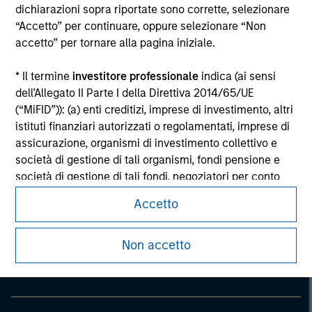
considerations.
dichiarazioni sopra riportate sono corrette, selezionare
“Accetto” per continuare, oppure selezionare “Non
accetto” per tornare alla pagina iniziale.
* Il termine
investitore professionale
indica (ai sensi
dell’Allegato II Parte I della Direttiva 2014/65/UE
(“MiFID”)): (a) enti creditizi, imprese di investimento, altri
istituti finanziari autorizzati o regolamentati, imprese di
assicurazione, organismi di investimento collettivo e
società di gestione di tali organismi, fondi pensione e
società di gestione di tali fondi, negoziatori per conto
proprio di materie prime e derivati su materie prime; (b)
Accetto
Morgan Stanley
le imprese di grandi dimensioni che ottemperano, a
livello di singola società, ad almeno due dei seguenti
Morgan Stanley Careers
criteri dimensionali: (i) totale di bilancio: EUR 20 milioni,
Non accetto
(ii) fatturato netto: EUR 40 milioni o (iii) fondi propri: EUR
2 milioni, che agiscono per proprio conto; o (c) i governi
nazionali e regionali, compresi gli enti pubblici incaricati
della gestione del debito pubblico a livello nazionale o