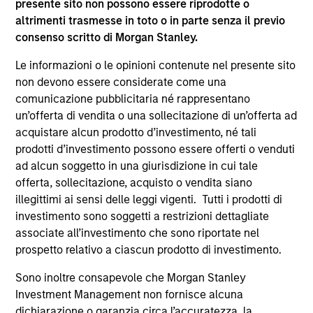
presente sito non possono essere riprodotte o
altrimenti trasmesse in toto o in parte senza il previo
consenso scritto di Morgan Stanley.
Le informazioni o le opinioni contenute nel presente sito
non devono essere considerate come una
comunicazione pubblicitaria né rappresentano
un’offerta di vendita o una sollecitazione di un’offerta ad
ARTICOLO
AR
acquistare alcun prodotto d’investimento, né tali
prodotti d’investimento possono essere offerti o venduti
2026 Russell Reconstitution: A New
Eq
ad alcun soggetto in una giurisdizione in cui tale
Lens on Growth, Value and Active
Ov
offerta, sollecitazione, acquisto o vendita siano
Management
The 2026 Russell Reconstitution highlights a
eq
illegittimi ai sensi delle leggi vigenti. Tutti i prodotti di
broader shift in today’s market: the traditional
investimento sono soggetti a restrizioni dettagliate
lines between Growth and Value are becoming
associate all’investimento che sono riportate nel
less distinct. Learn what Eaton Vance
prospetto relativo a ciascun prodotto di investimento.
investment teams think that means for
portfolio construction, diversification and
Sono inoltre consapevole che Morgan Stanley
where they see opportunities for active
Investment Management non fornisce alcuna
investors.
dichiarazione o garanzia circa l’accuratezza, la
3-AGO-2026
14