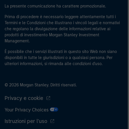
regionale, le banche centrali, le istituzioni internazionali
La presente comunicazione ha carattere promozionale.
e sovranazionali come la Banca mondiale, l’FMI, la BCE,
Prima di procedere è necessario leggere attentamente tutti i
la BEI e altre organizzazioni internazionali analoghe, che
Termini e le Condizioni che illustrano i vincoli legali e normativi
agiscono per proprio conto.
che regolano la divulgazione delle informazioni relative ai
prodotti di investimento Morgan Stanley Investment
Si osservi che la definizione di Investitore professionale
Management.
potrebbe non essere una definizione fornita dall’autorità
È possibile che i servizi illustrati in questo sito Web non siano
di regolamentazione del paese da cui si accede al sito
disponibili in tutte le giurisdizioni o a qualsiasi persona. Per
web.
ulteriori informazioni, si rimanda alle condizioni d'uso.
© 2026 Morgan Stanley. Diritti riservati.
Privacy e cookie
Your Privacy Choices
Istruzioni per l'uso