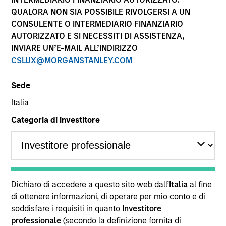
QUALORA NON SIA POSSIBILE RIVOLGERSI A UN
CONSULENTE O INTERMEDIARIO FINANZIARIO
AUTORIZZATO E SI NECESSITI DI ASSISTENZA,
INVIARE UN’E-MAIL ALL’INDIRIZZO
CSLUX@MORGANSTANLEY.COM
Sede
Italia
YEARS OF INDUSTRY EXPERIENCE
Categoria di investitore
16
Years
TEAM
Eaton Vance Equity Team
Dichiaro di accedere a questo sito web dall’
Italia
al fine
di ottenere informazioni, di operare per mio conto e di
soddisfare i requisiti in quanto
Investitore
James is an executive director of Morgan Stanley
professionale
(secondo la definizione fornita di