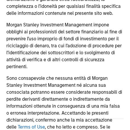
completezza o l’idoneità per qualsiasi finalità specifica
delle informazioni contenute nel presente sito web.
Morgan Stanley Investment Management impone
obblighi ai professionisti del settore finanziario al fine di
prevenire l’uso improprio di fondi di investimento per il
riciclaggio di denaro, tra cui l’adozione di procedure per
May not represent all Team Members.
l’identificazione dei sottoscrittori e lo svolgimento di
attività di verifica e di altri controlli di sicurezza
The information on this page is for informational
purposes only. The information contained herein does
pertinenti.
not constitute and should not be construed as an
offering of advisory services or an offer to sell or a
Sono consapevole che nessuna entità di Morgan
solicitation of an offer to buy any securities in any
Stanley Investment Management né alcuna sua
jurisdiction in which such offer or solicitation,
consociata potranno essere considerate responsabili di
purchase or sale would be unlawful under the
perdite derivanti direttamente o indirettamente da
securities, insurance or other laws of such jurisdiction.
informazioni ottenute in conseguenza di una mia falsa
All investing involves risks, including a loss of principal.
o erronea interpretazione. Accettando le presenti
dichiarazioni, confermo anche la mia accettazione
Please refer to the strategy detail page for important
delle
Terms of Use
, che ho letto e compreso. Se le
information on the strategy, including additional risk