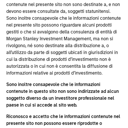
worked as an ESG investment director at Aviva
contenute nel presente sito non sono destinate a, e non
Investors. He holds a BSc (Hons) in Economics from
devono essere consultate da, soggetti statunitensi.
the University of Birmingham.
Sono inoltre consapevole che le informazioni contenute
nel presente sito possono riguardare alcuni prodotti
gestiti o che si avvalgono della consulenza di entità di
Approfondimenti correlati
Morgan Stanley Investment Management, ma non si
rivolgono, né sono destinate alla distribuzione a, o
all’utilizzo da parte di soggetti ubicati in giurisdizioni in
cui la distribuzione di prodotti d’investimento non è
autorizzata o in cui non è consentita la diffusione di
informazioni relative ai prodotti d’investimento.
Sono inoltre consapevole che le informazioni
contenute in questo sito non sono indirizzate ad alcun
soggetto diverso da un investitore professionale nel
paese in cui si accede al sito web.
GLOBAL EQUITY OBSERVER
GL
Riconosco e accetto che le informazioni contenute nel
Video: The high stakes of
L’
presente sito non possono essere riprodotte o