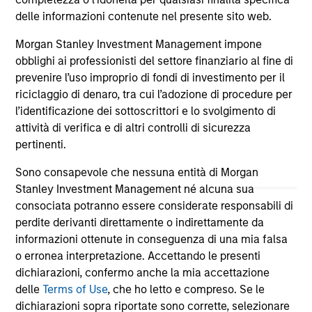
not constitute and should not be construed as an
delle informazioni contenute nel presente sito web.
offering of advisory services or an offer to sell or a
solicitation of an offer to buy any securities in any
Morgan Stanley Investment Management impone
jurisdiction in which such offer or solicitation,
obblighi ai professionisti del settore finanziario al fine di
purchase or sale would be unlawful under the
securities, insurance or other laws of such jurisdiction.
prevenire l’uso improprio di fondi di investimento per il
riciclaggio di denaro, tra cui l’adozione di procedure per
All investing involves risks, including a loss of principal.
l’identificazione dei sottoscrittori e lo svolgimento di
attività di verifica e di altri controlli di sicurezza
Please refer to the strategy detail page for important
information on the strategy, including additional risk
pertinenti.
considerations.
Sono consapevole che nessuna entità di Morgan
Stanley Investment Management né alcuna sua
consociata potranno essere considerate responsabili di
perdite derivanti direttamente o indirettamente da
informazioni ottenute in conseguenza di una mia falsa
o erronea interpretazione. Accettando le presenti
dichiarazioni, confermo anche la mia accettazione
delle
Terms of Use
, che ho letto e compreso. Se le
dichiarazioni sopra riportate sono corrette, selezionare