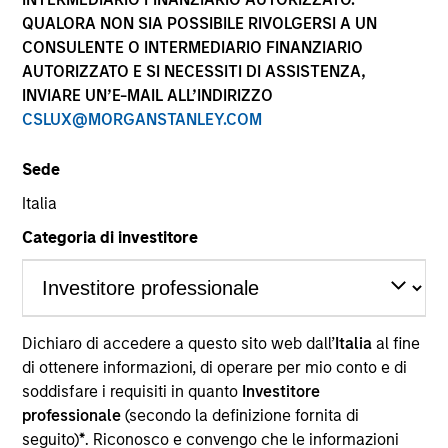
QUALORA NON SIA POSSIBILE RIVOLGERSI A UN
CONSULENTE O INTERMEDIARIO FINANZIARIO
AUTORIZZATO E SI NECESSITI DI ASSISTENZA,
INVIARE UN’E-MAIL ALL’INDIRIZZO
CSLUX@MORGANSTANLEY.COM
Sede
Italia
YEARS OF INDUSTRY EXPERIENCE
Categoria di investitore
8
Years
Dichiaro di accedere a questo sito web dall’
Italia
al fine
Greg is an ESG portfolio specialist on the
di ottenere informazioni, di operare per mio conto e di
International Equity team, based in London. He
soddisfare i requisiti in quanto
Investitore
joined Morgan Stanley in 2022 and has six years of
professionale
(secondo la definizione fornita di
industry experience. Prior to joining the firm, he
seguito)
*
. Riconosco e convengo che le informazioni