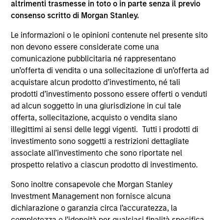
cybersecurity
si
altrimenti trasmesse in toto o in parte senza il previo
consenso scritto di Morgan Stanley.
In the latest Global Equity Observer video, the
Gli
International Equity Team explores why
sem
Le informazioni o le opinioni contenute nel presente sito
cybersecurity matters for companies and
man
non devono essere considerate come una
investors alike — and where they see both risks
l’i
comunicazione pubblicitaria né rappresentano
and opportunities.
del
un’offerta di vendita o una sollecitazione di un’offerta ad
res
acquistare alcun prodotto d’investimento, né tali
cen
prodotti d’investimento possono essere offerti o venduti
pos
5-GIU-2026
27
ad alcun soggetto in una giurisdizione in cui tale
son
offerta, sollecitazione, acquisto o vendita siano
app
illegittimi ai sensi delle leggi vigenti. Tutti i prodotti di
del
investimento sono soggetti a restrizioni dettagliate
mod
associate all’investimento che sono riportate nel
pr
prospetto relativo a ciascun prodotto di investimento.
Sono inoltre consapevole che Morgan Stanley
May not represent all Team Members.
Investment Management non fornisce alcuna
The information on this page is for informational
dichiarazione o garanzia circa l’accuratezza, la
purposes only. The information contained herein does
completezza o l’idoneità per qualsiasi finalità specifica