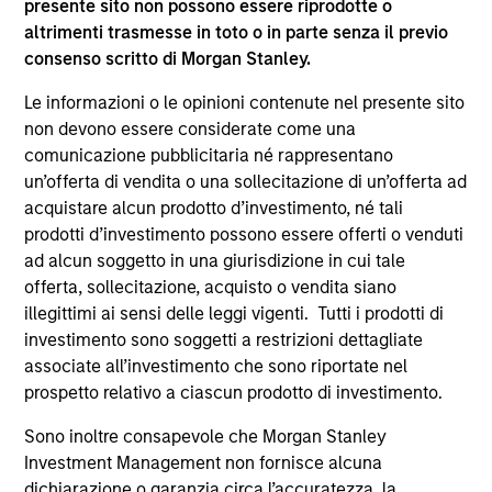
presente sito non possono essere riprodotte o
altrimenti trasmesse in toto o in parte senza il previo
consenso scritto di Morgan Stanley.
Le informazioni o le opinioni contenute nel presente sito
non devono essere considerate come una
comunicazione pubblicitaria né rappresentano
un’offerta di vendita o una sollecitazione di un’offerta ad
ARTICOLO
AL
acquistare alcun prodotto d’investimento, né tali
prodotti d’investimento possono essere offerti o venduti
Private Credit Market Monitor - Q2
Pr
ad alcun soggetto in una giurisdizione in cui tale
2026
We
offerta, sollecitazione, acquisto o vendita siano
Timely insights on the private credit landscape,
be
illegittimi ai sensi delle leggi vigenti. Tutti i prodotti di
exploring the trends, market developments,
cr
investimento sono soggetti a restrizioni dettagliate
and investment considerations shaping the
fi
associate all’investimento che sono riportate nel
asset class.
cyc
prospetto relativo a ciascun prodotto di investimento.
Sono inoltre consapevole che Morgan Stanley
Investment Management non fornisce alcuna
dichiarazione o garanzia circa l’accuratezza, la