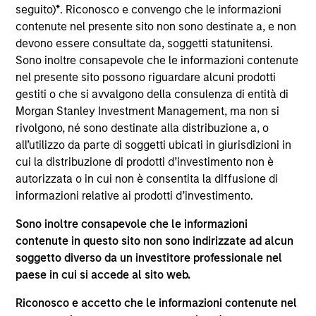
Stanley and is a member of the Morgan Stanley
seguito)
*
. Riconosco e convengo che le informazioni
Private Credit team, where he focuses on
contenute nel presente sito non sono destinate a, e non
originating and underwriting investment
devono essere consultate da, soggetti statunitensi.
opportunities. Mr. Limones joined Morgan Stanley in
Sono inoltre consapevole che le informazioni contenute
2014 and has over eight years of relevant industry
nel presente sito possono riguardare alcuni prodotti
experience. Prior to joining the Private Credit team,
gestiti o che si avvalgono della consulenza di entità di
Mr. Limones spent five years in the firm's
Morgan Stanley Investment Management, ma non si
Investment Banking Division, with stints in both the
rivolgono, né sono destinate alla distribuzione a, o
Madrid and New York offices, where he executed
all’utilizzo da parte di soggetti ubicati in giurisdizioni in
deals for Spanish and LatAm corporates. Mr.
cui la distribuzione di prodotti d’investimento non è
Limones holds an Integrated Master's degree in
autorizzata o in cui non è consentita la diffusione di
Industrial Engineering from Universidad Pontificia
informazioni relative ai prodotti d’investimento.
Comillas (ICAI).
Sono inoltre consapevole che le informazioni
contenute in questo sito non sono indirizzate ad alcun
soggetto diverso da un investitore professionale nel
Approfondimenti correlati
paese in cui si accede al sito web.
Riconosco e accetto che le informazioni contenute nel