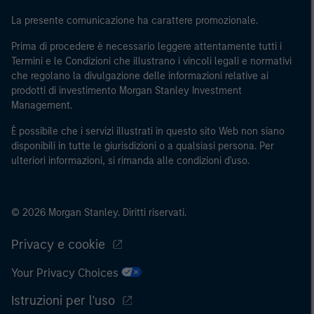
regionale, le banche centrali, le istituzioni internazionali
La presente comunicazione ha carattere promozionale.
e sovranazionali come la Banca mondiale, l’FMI, la BCE,
Prima di procedere è necessario leggere attentamente tutti i
la BEI e altre organizzazioni internazionali analoghe, che
Termini e le Condizioni che illustrano i vincoli legali e normativi
agiscono per proprio conto.
che regolano la divulgazione delle informazioni relative ai
prodotti di investimento Morgan Stanley Investment
Si osservi che la definizione di Investitore professionale
Management.
potrebbe non essere una definizione fornita dall’autorità
di regolamentazione del paese da cui si accede al sito
È possibile che i servizi illustrati in questo sito Web non siano
web.
disponibili in tutte le giurisdizioni o a qualsiasi persona. Per
ulteriori informazioni, si rimanda alle condizioni d'uso.
© 2026 Morgan Stanley. Diritti riservati.
Privacy e cookie
Your Privacy Choices
Istruzioni per l'uso