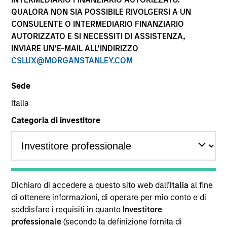
QUALORA NON SIA POSSIBILE RIVOLGERSI A UN
CONSULENTE O INTERMEDIARIO FINANZIARIO
AUTORIZZATO E SI NECESSITI DI ASSISTENZA,
INVIARE UN’E-MAIL ALL’INDIRIZZO
CSLUX@MORGANSTANLEY.COM
Sede
Italia
YEARS OF INDUSTRY EXPERIENCE
Categoria di investitore
12
Years
TEAM
North America Private Credit
Dichiaro di accedere a questo sito web dall’
Italia
al fine
di ottenere informazioni, di operare per mio conto e di
soddisfare i requisiti in quanto
Investitore
Gonzalo Limones is a Vice President at Morgan
professionale
(secondo la definizione fornita di