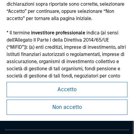
dichiarazioni sopra riportate sono corrette, selezionare
considerations.
“Accetto” per continuare, oppure selezionare “Non
accetto” per tornare alla pagina iniziale.
* Il termine
investitore professionale
indica (ai sensi
dell’Allegato II Parte I della Direttiva 2014/65/UE
(“MiFID”)): (a) enti creditizi, imprese di investimento, altri
istituti finanziari autorizzati o regolamentati, imprese di
assicurazione, organismi di investimento collettivo e
società di gestione di tali organismi, fondi pensione e
società di gestione di tali fondi, negoziatori per conto
proprio di materie prime e derivati su materie prime; (b)
Accetto
le imprese di grandi dimensioni che ottemperano, a
Morgan Stanley
livello di singola società, ad almeno due dei seguenti
Morgan Stanley Careers
criteri dimensionali: (i) totale di bilancio: EUR 20 milioni,
Non accetto
(ii) fatturato netto: EUR 40 milioni o (iii) fondi propri: EUR
2 milioni, che agiscono per proprio conto; o (c) i governi
nazionali e regionali, compresi gli enti pubblici incaricati
della gestione del debito pubblico a livello nazionale o