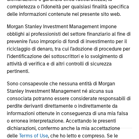
4-AGO-2026
16
completezza o l’idoneità per qualsiasi finalità specifica
delle informazioni contenute nel presente sito web.
Morgan Stanley Investment Management impone
obblighi ai professionisti del settore finanziario al fine di
prevenire l’uso improprio di fondi di investimento per il
riciclaggio di denaro, tra cui l’adozione di procedure per
May not represent all Team Members.
l’identificazione dei sottoscrittori e lo svolgimento di
attività di verifica e di altri controlli di sicurezza
The information on this page is for informational
pertinenti.
purposes only. The information contained herein does
not constitute and should not be construed as an
Sono consapevole che nessuna entità di Morgan
offering of advisory services or an offer to sell or a
Stanley Investment Management né alcuna sua
solicitation of an offer to buy any securities in any
jurisdiction in which such offer or solicitation,
consociata potranno essere considerate responsabili di
purchase or sale would be unlawful under the
perdite derivanti direttamente o indirettamente da
securities, insurance or other laws of such jurisdiction.
informazioni ottenute in conseguenza di una mia falsa
All investing involves risks, including a loss of principal.
o erronea interpretazione. Accettando le presenti
dichiarazioni, confermo anche la mia accettazione
Please refer to the strategy detail page for important
delle
Terms of Use
, che ho letto e compreso. Se le
information on the strategy, including additional risk