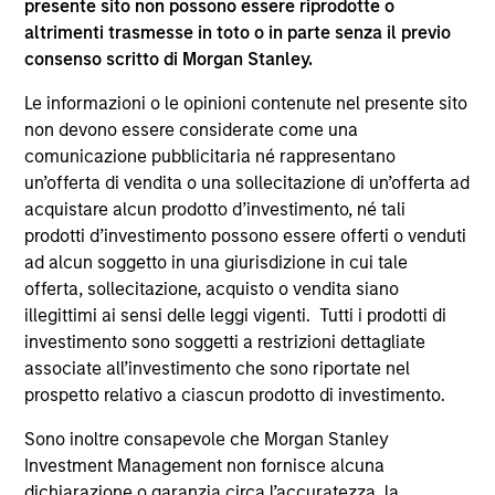
presente sito non possono essere riprodotte o
altrimenti trasmesse in toto o in parte senza il previo
consenso scritto di Morgan Stanley.
Le informazioni o le opinioni contenute nel presente sito
non devono essere considerate come una
comunicazione pubblicitaria né rappresentano
un’offerta di vendita o una sollecitazione di un’offerta ad
acquistare alcun prodotto d’investimento, né tali
prodotti d’investimento possono essere offerti o venduti
ALTS IN FOCUS
AL
ad alcun soggetto in una giurisdizione in cui tale
offerta, sollecitazione, acquisto o vendita siano
Private Equity 2026 Midyear Outlook
Pr
illegittimi ai sensi delle leggi vigenti. Tutti i prodotti di
The foundation for a multi-year recovery is
We
investimento sono soggetti a restrizioni dettagliate
now in place. The next phase depends less on
yea
associate all’investimento che sono riportate nel
direction than on breadth.
dis
prospetto relativo a ciascun prodotto di investimento.
202
Sono inoltre consapevole che Morgan Stanley
Investment Management non fornisce alcuna
dichiarazione o garanzia circa l’accuratezza, la