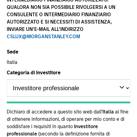
QUALORA NON SIA POSSIBILE RIVOLGERSI A UN
CONSULENTE O INTERMEDIARIO FINANZIARIO
AUTORIZZATO E SI NECESSITI DI ASSISTENZA,
INVIARE UN’E-MAIL ALL’INDIRIZZO
CSLUX@MORGANSTANLEY.COM
Sede
Italia
YEARS OF INDUSTRY EXPERIENCE
Categoria di investitore
16
Years
TEAM
Morgan Stanley Energy Partners
Dichiaro di accedere a questo sito web dall’
Italia
al fine
di ottenere informazioni, di operare per mio conto e di
soddisfare i requisiti in quanto
Investitore
Calvin White is an Executive Director of Morgan
professionale
(secondo la definizione fornita di