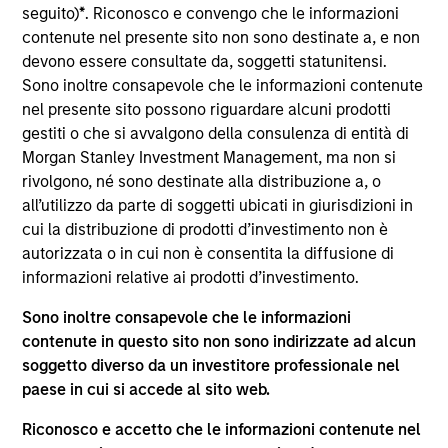
Stanley and is based in Houston, Texas. Mr. White
seguito)
*
. Riconosco e convengo che le informazioni
joined Morgan Stanley in 2010 and returned to the
contenute nel presente sito non sono destinate a, e non
Firm in 2016 after completing graduate school.
devono essere consultate da, soggetti statunitensi.
From 2012 to 2014, Mr. White was an Associate at
Sono inoltre consapevole che le informazioni contenute
Morgan Stanley Capital Partners (MSCP), and from
nel presente sito possono riguardare alcuni prodotti
2010 to 2012 he worked as an Analyst in the Oil and
gestiti o che si avvalgono della consulenza di entità di
Gas Group of the Firm’s Investment Banking
Morgan Stanley Investment Management, ma non si
Division. He serves on the Board of Directors of
rivolgono, né sono destinate alla distribuzione a, o
Presidio Petroleum and Durango Midstream, both
all’utilizzo da parte di soggetti ubicati in giurisdizioni in
current Morgan Stanley Energy Partners (MSEP)
cui la distribuzione di prodotti d’investimento non è
portfolio companies. Mr. White holds an HBA from
autorizzata o in cui non è consentita la diffusione di
the Richard Ivey School of Business at the
informazioni relative ai prodotti d’investimento.
University of Western Ontario and received an MBA
Sono inoltre consapevole che le informazioni
from The Wharton School of the University of
contenute in questo sito non sono indirizzate ad alcun
Pennsylvania.
soggetto diverso da un investitore professionale nel
paese in cui si accede al sito web.
Approfondimenti correlati
Riconosco e accetto che le informazioni contenute nel