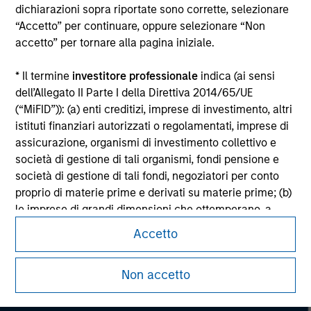
dichiarazioni sopra riportate sono corrette, selezionare
Please refer to the strategy detail page for important
“Accetto” per continuare, oppure selezionare “Non
information on the strategy, including additional risk
accetto” per tornare alla pagina iniziale.
considerations.
* Il termine
investitore professionale
indica (ai sensi
dell’Allegato II Parte I della Direttiva 2014/65/UE
(“MiFID”)): (a) enti creditizi, imprese di investimento, altri
istituti finanziari autorizzati o regolamentati, imprese di
assicurazione, organismi di investimento collettivo e
società di gestione di tali organismi, fondi pensione e
società di gestione di tali fondi, negoziatori per conto
proprio di materie prime e derivati su materie prime; (b)
le imprese di grandi dimensioni che ottemperano, a
livello di singola società, ad almeno due dei seguenti
Accetto
criteri dimensionali: (i) totale di bilancio: EUR 20 milioni,
Morgan Stanley
(ii) fatturato netto: EUR 40 milioni o (iii) fondi propri: EUR
Non accetto
Morgan Stanley Careers
2 milioni, che agiscono per proprio conto; o (c) i governi
nazionali e regionali, compresi gli enti pubblici incaricati
della gestione del debito pubblico a livello nazionale o