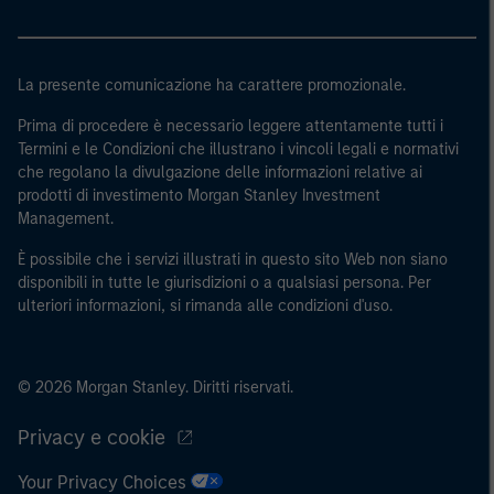
regionale, le banche centrali, le istituzioni internazionali
e sovranazionali come la Banca mondiale, l’FMI, la BCE,
la BEI e altre organizzazioni internazionali analoghe, che
La presente comunicazione ha carattere promozionale.
agiscono per proprio conto.
Prima di procedere è necessario leggere attentamente tutti i
Si osservi che la definizione di Investitore professionale
Termini e le Condizioni che illustrano i vincoli legali e normativi
potrebbe non essere una definizione fornita dall’autorità
che regolano la divulgazione delle informazioni relative ai
prodotti di investimento Morgan Stanley Investment
di regolamentazione del paese da cui si accede al sito
Management.
web.
È possibile che i servizi illustrati in questo sito Web non siano
disponibili in tutte le giurisdizioni o a qualsiasi persona. Per
ulteriori informazioni, si rimanda alle condizioni d'uso.
© 2026 Morgan Stanley. Diritti riservati.
Privacy e cookie
Your Privacy Choices