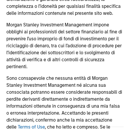
completezza o l’idoneità per qualsiasi finalità specifica
delle informazioni contenute nel presente sito web.
16-LUG-2026
16-
Morgan Stanley Investment Management impone
obblighi ai professionisti del settore finanziario al fine di
prevenire l’uso improprio di fondi di investimento per il
riciclaggio di denaro, tra cui l’adozione di procedure per
l’identificazione dei sottoscrittori e lo svolgimento di
attività di verifica e di altri controlli di sicurezza
May not represent all Team Members.
pertinenti.
The information on this page is for informational
Sono consapevole che nessuna entità di Morgan
purposes only. The information contained herein does
Stanley Investment Management né alcuna sua
not constitute and should not be construed as an
consociata potranno essere considerate responsabili di
offering of advisory services or an offer to sell or a
perdite derivanti direttamente o indirettamente da
solicitation of an offer to buy any securities in any
jurisdiction in which such offer or solicitation,
informazioni ottenute in conseguenza di una mia falsa
purchase or sale would be unlawful under the
o erronea interpretazione. Accettando le presenti
securities, insurance or other laws of such jurisdiction.
dichiarazioni, confermo anche la mia accettazione
All investing involves risks, including a loss of principal.
delle
Terms of Use
, che ho letto e compreso. Se le