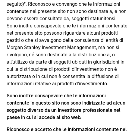
Anuj Gulati is the Global Head of Fixed Income ESG
seguito)
*
. Riconosco e convengo che le informazioni
Strategy & Research at MSIM and Calvert. In his
contenute nel presente sito non sono destinate a, e non
role, Anuj works with investors across the Fixed
devono essere consultate da, soggetti statunitensi.
Income organization to ensure a consistent
Sono inoltre consapevole che le informazioni contenute
approach to development and application of Calvert
nel presente sito possono riguardare alcuni prodotti
Research into Fixed Income portfolios. He is also
gestiti o che si avvalgono della consulenza di entità di
the co-chair of the Morgan Stanley Investment
Morgan Stanley Investment Management, ma non si
Management Diversity Council. Prior to his current
rivolgono, né sono destinate alla distribuzione a, o
role, Anuj was the Head of Fixed Income Credit
all’utilizzo da parte di soggetti ubicati in giurisdizioni in
Research, with responsibilities spanning the
cui la distribuzione di prodotti d’investimento non è
investment grade, high yield, and loan corporate
autorizzata o in cui non è consentita la diffusione di
markets. He joined Morgan Stanley in 2009. He
informazioni relative ai prodotti d’investimento.
began his career in the investment industry in 2001.
Sono inoltre consapevole che le informazioni
Previously, Anuj was a credit desk analyst for the
contenute in questo sito non sono indirizzate ad alcun
firm's Fixed Income Division. Prior to joining the
soggetto diverso da un investitore professionale nel
firm, he was a corporate credit analyst at Pequot
paese in cui si accede al sito web.
Capital Management, Credit Suisse Asset
Management, and TIAA-CREF. Anuj received a B.S.E.
Riconosco e accetto che le informazioni contenute nel
in civil/environmental engineering from the