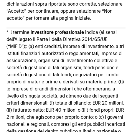
dichiarazioni sopra riportate sono corrette, selezionare
The information on this page is for informational
“Accetto” per continuare, oppure selezionare “Non
purposes only. The information contained herein does
accetto” per tornare alla pagina iniziale.
not constitute and should not be construed as an
offering of advisory services or an offer to sell or a
solicitation of an offer to buy any securities in any
* Il termine
investitore professionale
indica (ai sensi
jurisdiction in which such offer or solicitation,
dell’Allegato II Parte I della Direttiva 2014/65/UE
purchase or sale would be unlawful under the
(“MiFID”)): (a) enti creditizi, imprese di investimento, altri
securities, insurance or other laws of such jurisdiction.
istituti finanziari autorizzati o regolamentati, imprese di
All investing involves risks, including a loss of principal.
assicurazione, organismi di investimento collettivo e
società di gestione di tali organismi, fondi pensione e
Please refer to the strategy detail page for important
società di gestione di tali fondi, negoziatori per conto
information on the strategy, including additional risk
considerations.
proprio di materie prime e derivati su materie prime; (b)
le imprese di grandi dimensioni che ottemperano, a
livello di singola società, ad almeno due dei seguenti
criteri dimensionali: (i) totale di bilancio: EUR 20 milioni,
(ii) fatturato netto: EUR 40 milioni o (iii) fondi propri: EUR
2 milioni, che agiscono per proprio conto; o (c) i governi
nazionali e regionali, compresi gli enti pubblici incaricati
della gestione del debito pubblico a livello nazionale o