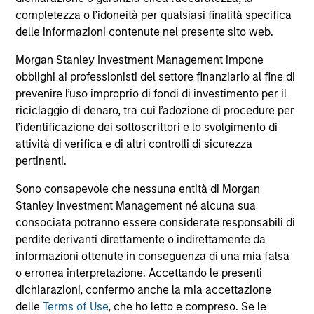
completezza o l’idoneità per qualsiasi finalità specifica
Cutting Through Labels’ Noise in the
Th
delle informazioni contenute nel presente sito web.
Sustainable Bond Market: The Merits
Cl
of a Research-Driven Framework
Eu
Morgan Stanley Investment Management impone
The Fixed Income team actively engages with
Eur
obblighi ai professionisti del settore finanziario al fine di
Green Bond market players to promote robust
poi
prevenire l’uso improprio di fondi di investimento per il
sustainable financing frameworks that help
ar
riciclaggio di denaro, tra cui l’adozione di procedure per
effectively catalyse capital towards
Ma
l’identificazione dei sottoscrittori e lo svolgimento di
environmentally and socially impactful
au
attività di verifica e di altri controlli di sicurezza
projects, transparent disclosures, and
tra
pertinenti.
reporting.
inv
16-APR-2025
23
Sono consapevole che nessuna entità di Morgan
Stanley Investment Management né alcuna sua
consociata potranno essere considerate responsabili di
perdite derivanti direttamente o indirettamente da
informazioni ottenute in conseguenza di una mia falsa
o erronea interpretazione. Accettando le presenti
dichiarazioni, confermo anche la mia accettazione
delle
Terms of Use
, che ho letto e compreso. Se le
May not represent all Team Members.