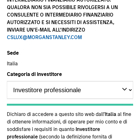
QUALORA NON SIA POSSIBILE RIVOLGERSI A UN
CONSULENTE O INTERMEDIARIO FINANZIARIO
AUTORIZZATO E SI NECESSITI DI ASSISTENZA,
INVIARE UN’E-MAIL ALL’INDIRIZZO
CSLUX@MORGANSTANLEY.COM
Sede
Italia
Categoria di investitore
YEARS OF INDUSTRY EXPERIENCE
25
Years
TEAM
Dichiaro di accedere a questo sito web dall’
Italia
al fine
Fixed Income Team
di ottenere informazioni, di operare per mio conto e di
soddisfare i requisiti in quanto
Investitore
professionale
(secondo la definizione fornita di