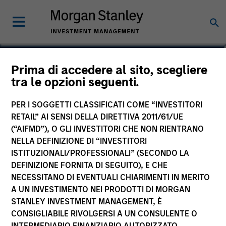
Anuj Gulati, CFA
Prima di accedere al sito, scegliere
tra le opzioni seguenti.
Managing Director, Global Head of
Fixed Income ESG Strategy & Research
PER I SOGGETTI CLASSIFICATI COME “INVESTITORI
RETAIL” AI SENSI DELLA DIRETTIVA 2011/61/UE
(“AIFMD”), O GLI INVESTITORI CHE NON RIENTRANO
NELLA DEFINIZIONE DI “INVESTITORI
ISTITUZIONALI/PROFESSIONALI” (SECONDO LA
DEFINIZIONE FORNITA DI SEGUITO), E CHE
NECESSITANO DI EVENTUALI CHIARIMENTI IN MERITO
A UN INVESTIMENTO NEI PRODOTTI DI MORGAN
STANLEY INVESTMENT MANAGEMENT, È
CONSIGLIABILE RIVOLGERSI A UN CONSULENTE O
INTERMEDIARIO FINANZIARIO AUTORIZZATO.