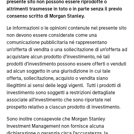
presente sito non possono essere riprodotte o
University of Michigan and an M.B.A. in finance and
altrimenti trasmesse in toto o in parte senza il previo
accounting from the University of Chicago
consenso scritto di Morgan Stanley.
Graduate School of Business. He holds the
Chartered Financial Analyst designation.
Le informazioni o le opinioni contenute nel presente sito
non devono essere considerate come una
comunicazione pubblicitaria né rappresentano
un’offerta di vendita o una sollecitazione di un’offerta ad
acquistare alcun prodotto d’investimento, né tali
Approfondimenti correlati
prodotti d’investimento possono essere offerti o venduti
ad alcun soggetto in una giurisdizione in cui tale
offerta, sollecitazione, acquisto o vendita siano
illegittimi ai sensi delle leggi vigenti. Tutti i prodotti di
investimento sono soggetti a restrizioni dettagliate
associate all’investimento che sono riportate nel
prospetto relativo a ciascun prodotto di investimento.
Sono inoltre consapevole che Morgan Stanley
Investment Management non fornisce alcuna
ARTICOLO
AR
dichiarazione o garanzia circa l’accuratezza, la