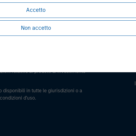
professionale potrebbe non essere una definizione fo
Accetto
Non accetto
Termini e le Condizioni che illustrano i vincoli
ioni relative ai prodotti di investimento
 disponibili in tutte le giurisdizioni o a
 condizioni d'uso.