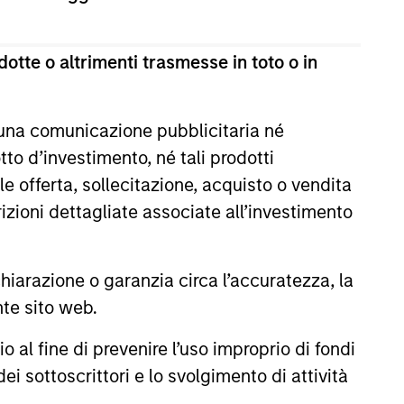
otte o altrimenti trasmesse in toto o in
 una comunicazione pubblicitaria né
EASE
to d’investimento, né tali prodotti
 Fintech Unicorn Clip
e offerta, sollecitazione, acquisto o vendita
es US$100 Million
trizioni dettagliate associate all’investimento
ent
o's leading digital payments and
nablement platform, today
arazione o garanzia circa l’accuratezza, la
hat it has secured an
nte sito web.
round of US$100 million from
 funds managed by Morgan
al fine di prevenire l’uso improprio di fondi
tical Value (“MSTV”) and from
ei sottoscrittori e lo svolgimento di attività
largest, most experienced
4
 mutual fund managers. The