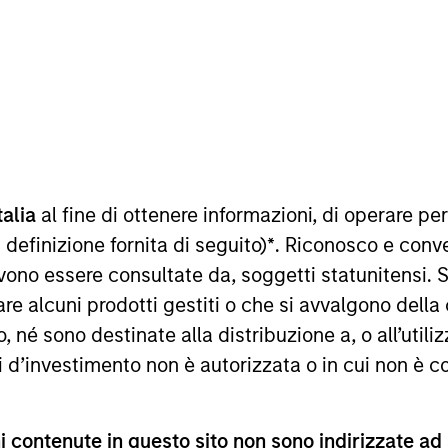
TEAM
Morgan Stanley
Tactical Value
talia
al fine di ottenere informazioni, di operare per
nley’s Tactical Value Team (MSTV). Mr. Jivraj joined MST
 definizione fornita di seguito)
*
. Riconosco e conv
here he conducted analysis on investment opportunities
vono essere consultate da, soggetti statunitensi. 
cs from Williams College.
re alcuni prodotti gestiti o che si avvalgono della
é sono destinate alla distribuzione a, o all’utilizz
ti d’investimento non è autorizzata o in cui non è c
 contenute in questo sito non sono indirizzate ad