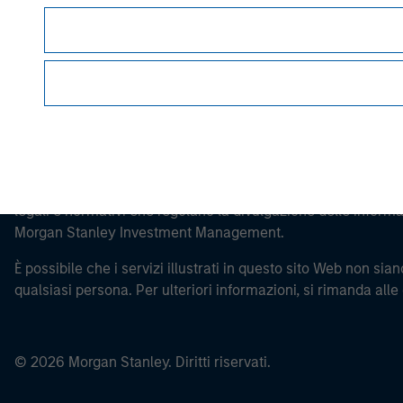
Si osservi che la definizione di Investitore 
paese da cui si accede al sito web.
La presente comunicazione ha carattere promozionale.
Prima di procedere è necessario leggere attentamente tutti i 
legali e normativi che regolano la divulgazione delle informaz
Morgan Stanley Investment Management.
È possibile che i servizi illustrati in questo sito Web non siano
qualsiasi persona. Per ulteriori informazioni, si rimanda alle
© 2026 Morgan Stanley. Diritti riservati.