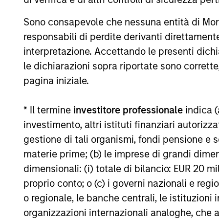
Sono consapevole che nessuna entità di Mo
responsabili di perdite derivanti direttamen
interpretazione. Accettando le presenti dich
May not represent all Team Members.
le dichiarazioni sopra riportate sono corrett
The information on this page is for informatio
pagina iniziale.
offering of advisory services or an offer to sell 
purchase or sale would be unlawful under the se
* Il termine
investitore professionale
indica (
All investing involves risks, including a loss of 
investimento, altri istituti finanziari autoriz
Please refer to the strategy detail page for imp
gestione di tali organismi, fondi pensione e s
materie prime; (b) le imprese di grandi dimen
dimensionali: (i) totale di bilancio: EUR 20 mil
proprio conto; o (c) i governi nazionali e regi
Morgan Stan
o regionale, le banche centrali, le istituzioni
organizzazioni internazionali analoghe, che 
Morgan Stan