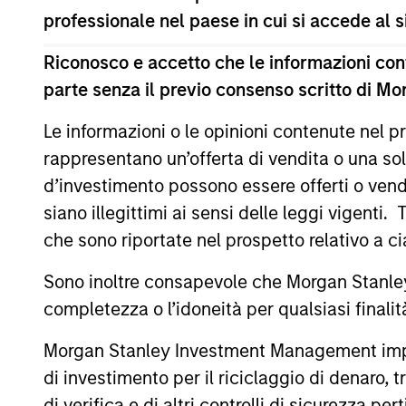
professionale nel paese in cui si accede al
Riconosco e accetto che le informazioni cont
parte senza il previo consenso scritto di Mo
Le informazioni o le opinioni contenute nel
ALTS IN FOCUS
rappresentano un’offerta di vendita o una sol
Private Credit 2026 Midyear
d’investimento possono essere offerti o vendu
Outlook
siano illegittimi ai sensi delle leggi vigenti.
che sono riportate nel prospetto relativo a 
We believe the current market
environment is becoming more favorable
Sono inoltre consapevole che Morgan Stanley
for scaled private credit lenders as pricing
completezza o l’idoneità per qualsiasi finali
power improves and financing demand
accelerates, driven by cyclical and
Morgan Stanley Investment Management impone o
secular forces.
di investimento per il riciclaggio di denaro, t
16-LUG-2026
di verifica e di altri controlli di sicurezza pert