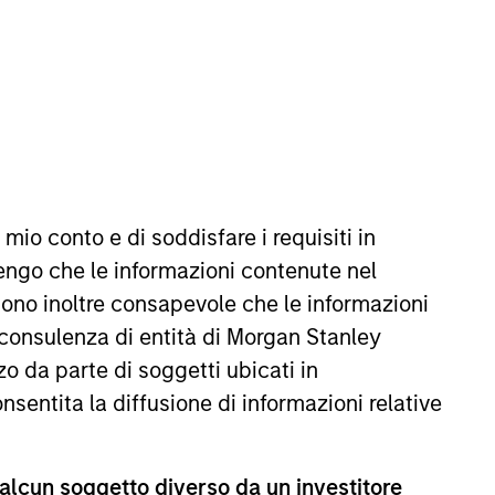
 mio conto e di soddisfare i requisiti in
V in 2024. Prior to his current
engo che le informazioni contenute nel
 across industries. Mr. Jivraj
Sono inoltre consapevole che le informazioni
 consulenza di entità di Morgan Stanley
o da parte di soggetti ubicati in
onsentita la diffusione di informazioni relative
 alcun soggetto diverso da un investitore