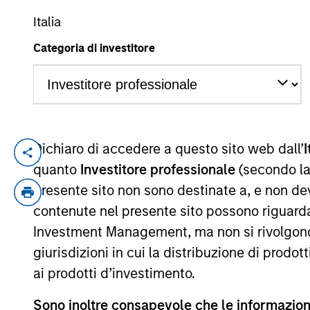
Italia
Categoria di investitore
YEARS OF INDUSTRY EXPERIENCE
3
Years
Dichiaro di accedere a questo sito web dall’
I
Ali Jivraj is an Analyst within Morgan Sta
quanto
Investitore professionale
(secondo la
role, he was a Summer Analyst at MSTV, w
presente sito non sono destinate a, e non de
holds a B.A. magna cum laude in Economi
contenute nel presente sito possono riguarda
Investment Management, ma non si rivolgono, n
giurisdizioni in cui la distribuzione di prodot
Approfondimenti correlati
ai prodotti d’investimento.
Sono inoltre consapevole che le informazioni