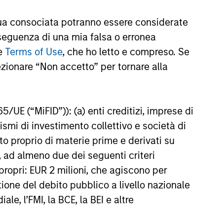
alues Clip in line with the
a consociata potranno essere considerate
und completed in 2021.
nseguenza di una mia falsa o erronea
le
Terms of Use
, che ho letto e compreso. Se
ezionare “Non accetto” per tornare alla
onstitute and should not be construed as an
ction in which such offer or solicitation,
65/UE (“MiFID”)): (a) enti creditizi, imprese di
nismi di investimento collettivo e società di
nsiderations.
nto proprio di materie prime e derivati su
, ad almeno due dei seguenti criteri
di propri: EUR 2 milioni, che agiscono per
stione del debito pubblico a livello nazionale
le, l’FMI, la BCE, la BEI e altre