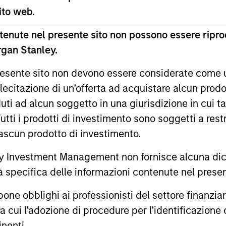
 sito web.
enute nel presente sito non possono essere riprod
rgan Stanley.
 presente sito non devono essere considerate come
ALTS IN FOCUS
PRESS REL
lecitazione di un’offerta ad acquistare alcun prodot
Private Credit 2026 Outlook
Mexican
ti ad alcun soggetto in una giurisdizione in cui tal
Announc
 Tutti i prodotti di investimento sono soggetti a res
We expect new deal demand and a large
Investm
ciascun prodotto di investimento.
refinancing wave to gradually overtake
Clip, Mexic
private credit supply allowing lenders to
commerce e
 Investment Management non fornisce alcuna dichi
preserve discipline, strengthen terms, and
announced t
tà specifica delle informazioni contenute nel prese
capture the illiquidity premium to public
investment 
markets. Learn why in our 2026 Private
investment
bblighi ai professionisti del settore finanziario 
Credit outlook.
Stanley Tac
ra cui l’adozione di procedure per l’identificazione d
one of the 
16-DIC-2025
19-GIU-202
West-Coast
inenti.