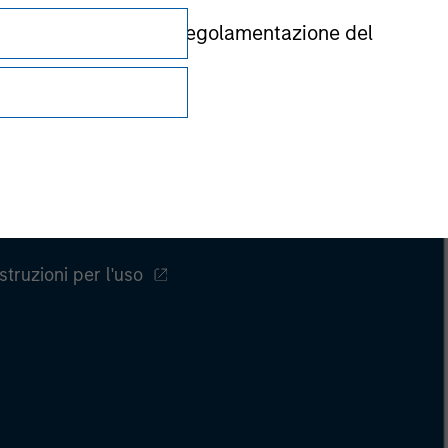
rnita dall’autorità di regolamentazione del
Privacy e cookie
Your Privacy Choices
Istruzioni per l'uso