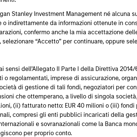
investment v
rgan Stanley Investment Management né alcuna su
Series D ro
te o indirettamente da informazioni ottenute in co
iarazioni, confermo anche la mia accettazione del
e, selezionare “Accetto” per continuare, oppure sel
nal purposes only. The information contained herein does not c
or a solicitation of an offer to buy any securities in any jurisdi
curities, insurance or other laws of such jurisdiction.
ai sensi dell’Allegato II Parte I della Direttiva 2014/
principal.
zati o regolamentati, imprese di assicurazione, orga
ortant information on the strategy, including additional risk co
ocietà di gestione di tali fondi, negoziatori per co
sioni che ottemperano, a livello di singola società
ioni, (ii) fatturato netto: EUR 40 milioni o (iii) fon
onali, compresi gli enti pubblici incaricati della ge
ley
 internazionali e sovranazionali come la Banca mondia
agiscono per proprio conto.
ley Careers