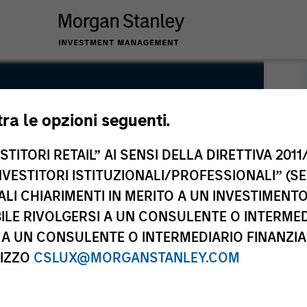
tra le opzioni seguenti.
TITORI RETAIL” AI SENSI DELLA DIRETTIVA 2011/
NVESTITORI ISTITUZIONALI/PROFESSIONALI” (S
ALI CHIARIMENTI IN MERITO A UN INVESTIMEN
LE RIVOLGERSI A UN CONSULENTE O INTERMED
A UN CONSULENTE O INTERMEDIARIO FINANZIAR
RIZZO
CSLUX@MORGANSTANLEY.COM