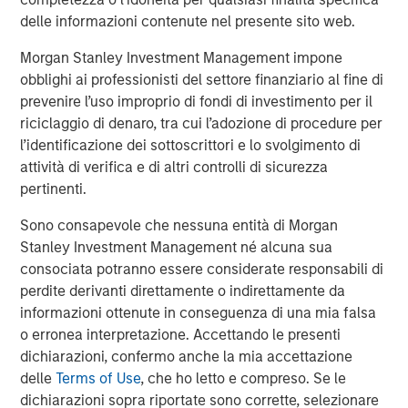
customer base.
delle informazioni contenute nel presente sito web.
“We are thrilled to partner with SkyKick and its
Morgan Stanley Investment Management impone
outstanding management team,” said Hank D’Alessandro,
obblighi ai professionisti del settore finanziario al fine di
Managing Director of Morgan Stanley Private Credit
prevenire l’uso improprio di fondi di investimento per il
(‘Morgan Stanley’). “We believe that the company is very
riciclaggio di denaro, tra cui l’adozione di procedure per
well positioned in the market to accelerate its growth
l’identificazione dei sottoscrittori e lo svolgimento di
trajectory and continue to innovate and serve IT Service
attività di verifica e di altri controlli di sicurezza
Providers globally.”
pertinenti.
This latest funding round was the company’s sixth
Sono consapevole che nessuna entità di Morgan
insider-led round, with new participation from Morgan
Stanley Investment Management né alcuna sua
Stanley who provided a combination of debt and equity,
consociata potranno essere considerate responsabili di
and continued participation from current investors Navin
perdite derivanti direttamente o indirettamente da
Thukkaram, Craig Nerenberg, Hawk Equity, Trebuchet
informazioni ottenute in conseguenza di una mia falsa
Capital, Schechter Private Capital and other technology
o erronea interpretazione. Accettando le presenti
private investors. Brian Stengel, Managing Partner of
dichiarazioni, confermo anche la mia accettazione
Trebuchet Partners served as the exclusive financial
delle
Terms of Use
, che ho letto e compreso. Se le
advisor to SkyKick.
dichiarazioni sopra riportate sono corrette, selezionare