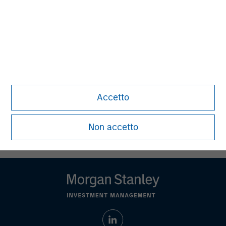
Ashwin Krishnan
Managing Director
Debra Abramovitz
Executive Director
Accetto
Non accetto