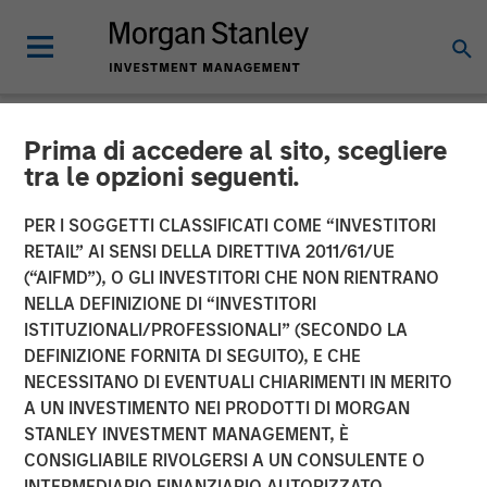
Prima di accedere al sito, scegliere
NEWSROOM
tra le opzioni seguenti.
SkyKick Announces $130
PER I SOGGETTI CLASSIFICATI COME “INVESTITORI
Million Financing to
RETAIL” AI SENSI DELLA DIRETTIVA 2011/61/UE
(“AIFMD”), O GLI INVESTITORI CHE NON RIENTRANO
Accelerate Cloud
NELLA DEFINIZIONE DI “INVESTITORI
ISTITUZIONALI/PROFESSIONALI” (SECONDO LA
Automation Platform
DEFINIZIONE FORNITA DI SEGUITO), E CHE
Globally
NECESSITANO DI EVENTUALI CHIARIMENTI IN MERITO
A UN INVESTIMENTO NEI PRODOTTI DI MORGAN
STANLEY INVESTMENT MANAGEMENT, È
Morgan Stanley Investment Management joins current
CONSIGLIABILE RIVOLGERSI A UN CONSULENTE O
investors in funding round to fuel platform innovation and
INTERMEDIARIO FINANZIARIO AUTORIZZATO.