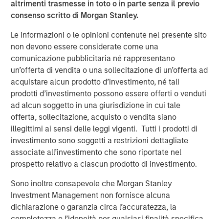
altrimenti trasmesse in toto o in parte senza il previo
the SMB market. We’re excited to take this next step in our
consenso scritto di Morgan Stanley.
vision to build out the world’s most powerful automation
platform for the IT Services Providers who serve them,”
Le informazioni o le opinioni contenute nel presente sito
said SkyKick co-founders and co-CEO Todd Schwartz and
non devono essere considerate come una
Evan Richman in a joint statement. “This capital will be
comunicazione pubblicitaria né rappresentano
used to fuel innovation across our entire product
un’offerta di vendita o una sollecitazione di un’offerta ad
platform, and to accelerate our team’s efforts to
acquistare alcun prodotto d’investimento, né tali
empower IT partners around the world.”
prodotti d’investimento possono essere offerti o venduti
ad alcun soggetto in una giurisdizione in cui tale
As the cloud automation market evolves, ITSPs and their
offerta, sollecitazione, acquisto o vendita siano
customers face mounting challenges with security and
illegittimi ai sensi delle leggi vigenti. Tutti i prodotti di
operational efficiency. This is fueling demand for ITSPs to
investimento sono soggetti a restrizioni dettagliate
deliver solutions that use automation to help support
associate all’investimento che sono riportate nel
customers, improve operations, and deploy more secure
prospetto relativo a ciascun prodotto di investimento.
cloud infrastructure. SkyKick will use the additional
funding to continue to invest deeply in product innovation
Sono inoltre consapevole che Morgan Stanley
across its platform, and to accelerate people and
Investment Management non fornisce alcuna
resource investments across sales, operations and
dichiarazione o garanzia circa l’accuratezza, la
customer success to serve a growing global ITSP
completezza o l’idoneità per qualsiasi finalità specifica