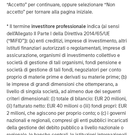
“Accetto” per continuare, oppure selezionare “Non
About SkyKick
accetto” per tornare alla pagina iniziale.
With global headquarters in Seattle, European
Headquarters in Amsterdam, Netherlands and offices in
* Il termine
investitore professionale
indica (ai sensi
Sydney and Tokyo, SkyKick helps managed services
dell’Allegato II Parte I della Direttiva 2014/65/UE
providers, resellers and distributors in more than 125
(“MiFID”)): (a) enti creditizi, imprese di investimento, altri
countries to be more efficient and profitable. Over 30,000
istituti finanziari autorizzati o regolamentati, imprese di
IT partners use SkyKick's cloud automation and
assicurazione, organismi di investimento collettivo e
management products to migrate, protect and manage
società di gestione di tali organismi, fondi pensione e
their customers in the cloud. The company has won
società di gestione di tali fondi, negoziatori per conto
numerous awards including being named a Microsoft
proprio di materie prime e derivati su materie prime; (b)
Partner of the Year and one of North America’s fastest
le imprese di grandi dimensioni che ottemperano, a
growing technology companies according to Deloitte’s
livello di singola società, ad almeno due dei seguenti
Technology Fast 500™. For more information
criteri dimensionali: (i) totale di bilancio: EUR 20 milioni,
visit
skykick.com.
(ii) fatturato netto: EUR 40 milioni o (iii) fondi propri: EUR
2 milioni, che agiscono per proprio conto; o (c) i governi
About Morgan Stanley Private Credit
nazionali e regionali, compresi gli enti pubblici incaricati
della gestione del debito pubblico a livello nazionale o
Morgan Stanley Private Credit, part of Morgan Stanley
regionale, le banche centrali, le istituzioni internazionali