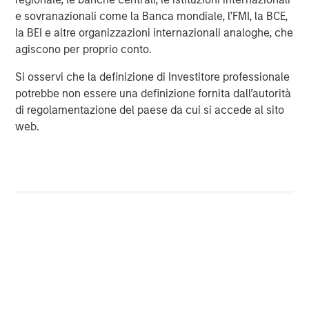
Investment Management, is a private credit platform
e sovranazionali come la Banca mondiale, l’FMI, la BCE,
focused on direct lending and opportunistic private credit
la BEI e altre organizzazioni internazionali analoghe, che
investment in North America and Western Europe. The
agiscono per proprio conto.
Morgan Stanley Private Credit team invests across the
capital structure, including senior secured term loans,
Si osservi che la definizione di Investitore professionale
unitranche loans, junior debt, structured equity and
potrebbe non essere una definizione fornita dall’autorità
common equity co-investments. For further information,
di regolamentazione del paese da cui si accede al sito
please visit the
web.
website:
https://www.morganstanley.com/im/privatecredit
.
________________________________________________
1
Market and Markets – Cloud Managed Services Market
Report
North America Private Credit
Integrated private credit platform across Direct Lending
and Opportunistic Credit strategies. Our experienced
team provides flexible, patient, long-term capital to