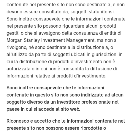
contenute nel presente sito non sono destinate a, e non
data protection products. The market for Cloud Managed
devono essere consultate da, soggetti statunitensi.
Services is estimated to grow to $116 Billion by 2025 at
Sono inoltre consapevole che le informazioni contenute
1
an annual growth rate of 13.3%.
SMBs are expected to
nel presente sito possono riguardare alcuni prodotti
adopt Cloud Managed Services at an even higher rate,
gestiti o che si avvalgono della consulenza di entità di
driven by their need to reduce operational costs and
Morgan Stanley Investment Management, ma non si
streamline business processes. As a result, IT Services
rivolgono, né sono destinate alla distribuzione a, o
Providers will continue to rapidly expand their cloud
all’utilizzo da parte di soggetti ubicati in giurisdizioni in
support and security models to meet this need.
cui la distribuzione di prodotti d’investimento non è
As SMBs continue to adopt SaaS applications and cloud
autorizzata o in cui non è consentita la diffusione di
solutions like Microsoft 365, Zoom, Salesforce and Google
informazioni relative ai prodotti d’investimento.
Apps, ITSPs globally will spend an estimated 500 million
Sono inoltre consapevole che le informazioni
labor hours on IT cloud administration annually. SkyKick
contenute in questo sito non sono indirizzate ad alcun
is a leader in this IT cloud management and automation
soggetto diverso da un investitore professionale nel
category, with a unique portfolio of products that are used
paese in cui si accede al sito web.
by over 30,000 ITSPs, including CDW, GoDaddy,
Vodafone, Deutsche Telekom, Dustin and SHI.
Riconosco e accetto che le informazioni contenute nel
presente sito non possono essere riprodotte o
“We are still in the early innings of cloud automation in