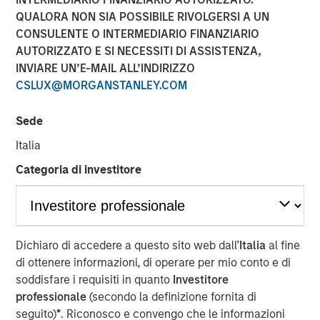
meet IT Services Providers’ demand for cloud automation
QUALORA NON SIA POSSIBILE RIVOLGERSI A UN
solutions.
CONSULENTE O INTERMEDIARIO FINANZIARIO
AUTORIZZATO E SI NECESSITI DI ASSISTENZA,
14 SETTEMBRE 2021
INVIARE UN’E-MAIL ALL’INDIRIZZO
CSLUX@MORGANSTANLEY.COM
Sede
Italia
NEW YORK — September 14, 2021 8:00 AM EDT
Categoria di investitore
SkyKick (
skykick.com
), a global provider of no-code and
low code cloud automation software for Information
Technology Services Providers (ITSPs), announced today
that it closed a $130 million financing bringing its total
Dichiaro di accedere a questo sito web dall’
Italia
al fine
capital raised to over $200 million.
di ottenere informazioni, di operare per mio conto e di
soddisfare i requisiti in quanto
Investitore
Demand for SkyKick’s newest product - Cloud Manager –
professionale
(secondo la definizione fornita di
has surged over 1,000% in the past year, underpinning
seguito)
*
. Riconosco e convengo che le informazioni
rapid growth for SkyKick’s other cloud automation and