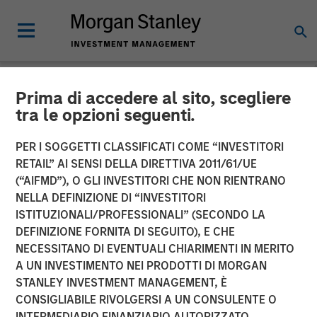
Prima di accedere al sito, scegliere
NEWSROOM
tra le opzioni seguenti.
Persistence Capital
PER I SOGGETTI CLASSIFICATI COME “INVESTITORI
Partners Exceeds Target
RETAIL” AI SENSI DELLA DIRETTIVA 2011/61/UE
(“AIFMD”), O GLI INVESTITORI CHE NON RIENTRANO
and Closes on Over C$375
NELLA DEFINIZIONE DI “INVESTITORI
ISTITUZIONALI/PROFESSIONALI” (SECONDO LA
Million to Support MedSpa
DEFINIZIONE FORNITA DI SEGUITO), E CHE
Partners Growth
NECESSITANO DI EVENTUALI CHIARIMENTI IN MERITO
A UN INVESTIMENTO NEI PRODOTTI DI MORGAN
STANLEY INVESTMENT MANAGEMENT, È
09 NOVEMBRE 2023
CONSIGLIABILE RIVOLGERSI A UN CONSULENTE O
INTERMEDIARIO FINANZIARIO AUTORIZZATO.