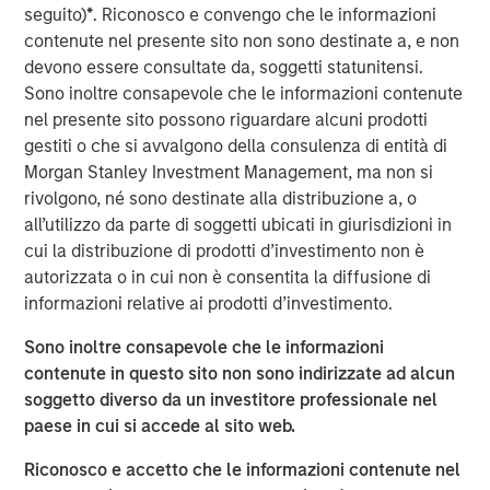
MSP (“MSP I”) that was committed in 2019. MSP II was
seguito)
*
. Riconosco e convengo che le informazioni
heavily oversubscribed and received strong support from
contenute nel presente sito non sono destinate a, e non
new and existing LPs.
devono essere consultate da, soggetti statunitensi.
Sono inoltre consapevole che le informazioni contenute
“PCP is thrilled to continue supporting the growth of MSP,
nel presente sito possono riguardare alcuni prodotti
which has successfully grown into North America’s
gestiti o che si avvalgono della consulenza di entità di
leading platform for the medspa industry’s leading
Morgan Stanley Investment Management, ma non si
clinicians,” said John Trang, Partner at PCP and Chairman
rivolgono, né sono destinate alla distribuzione a, o
of MSP. “We are proud to continue our partnership with
all’utilizzo da parte di soggetti ubicati in giurisdizioni in
one of our best performing investments and look forward
cui la distribuzione di prodotti d’investimento non è
to supporting its future success.”
autorizzata o in cui non è consentita la diffusione di
Speaking on the investment, MSP CEO Dominic Mazzone
informazioni relative ai prodotti d’investimento.
shared, “Partnerships are successful when diverse
Sono inoltre consapevole che le informazioni
expertise, resources, and perspectives align together to
contenute in questo sito non sono indirizzate ad alcun
create value for all stakeholders. This couldn’t be more
soggetto diverso da un investitore professionale nel
evident than in our partnership with Persistence Capital.
paese in cui si accede al sito web.
PCP has provided MedSpa Partners the ability to focus on
acquiring, integrating, and growing the leading medical
Riconosco e accetto che le informazioni contenute nel
aesthetics practices in North America. Together, we have