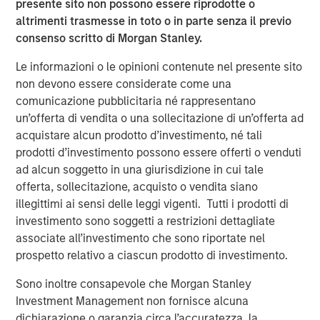
presente sito non possono essere riprodotte o
built the premier platform in the industry based on our
altrimenti trasmesse in toto o in parte senza il previo
shared philosophy of being a valued, profitable partner
consenso scritto di Morgan Stanley.
for both clinic owners and investors.”
Le informazioni o le opinioni contenute nel presente sito
The investment by PCP will help strengthen MSP’s ability
non devono essere considerate come una
to source and fund acquisitions, and invest in innovative
comunicazione pubblicitaria né rappresentano
initiatives.
un’offerta di vendita o una sollecitazione di un’offerta ad
acquistare alcun prodotto d’investimento, né tali
“In making investments, we look for companies that are
prodotti d’investimento possono essere offerti o venduti
leaders in their industries. MedSpa Partners has a very
ad alcun soggetto in una giurisdizione in cui tale
clear passion to bring client centric premium aesthetic
offerta, sollecitazione, acquisto o vendita siano
services to its clientele while partnering with the world’s
illegittimi ai sensi delle leggi vigenti. Tutti i prodotti di
leading clinicians and key opinion leaders. We are excited
investimento sono soggetti a restrizioni dettagliate
about supporting their mission as they grow,” said Yash
associate all’investimento che sono riportate nel
Gupta, Partner at Morgan Stanley Private Equity
prospetto relativo a ciascun prodotto di investimento.
Secondaries, an investment team within Morgan Stanley
Investment Management, that is a leader in GP-led
Sono inoltre consapevole che Morgan Stanley
continuation vehicle transactions.
Investment Management non fornisce alcuna
dichiarazione o garanzia circa l’accuratezza, la