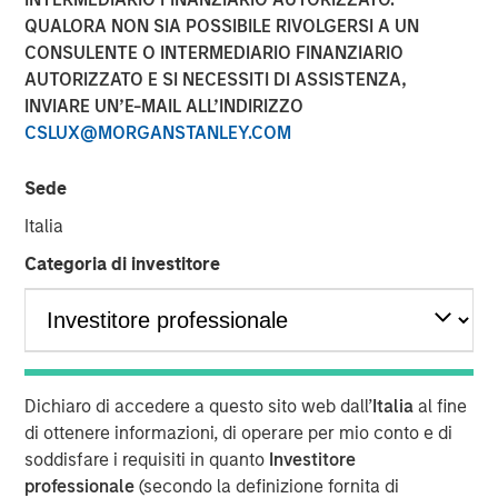
QUALORA NON SIA POSSIBILE RIVOLGERSI A UN
CONSULENTE O INTERMEDIARIO FINANZIARIO
AUTORIZZATO E SI NECESSITI DI ASSISTENZA,
INVIARE UN’E-MAIL ALL’INDIRIZZO
TORONTO, ON, November 9, 2023
CSLUX@MORGANSTANLEY.COM
Persistence Capital Partners (“PCP”), a leading Canadian
Sede
private equity fund exclusively focused on high-growth
opportunities in the healthcare field, is pleased to
Italia
announce the closing of its second investment vehicle,
Categoria di investitore
anchored by investment funds managed by Morgan
Stanley Private Equity Secondaries, for MedSpa Partners
Inc. (“MSP”), the leading acquirer and operator of top-tier
medical aesthetics clinics in North America.
PCP MSP II, L.P. (“MSP II” or the “Fund”) raised over
Dichiaro di accedere a questo sito web dall’
Italia
al fine
C$375 million (~US$275 million) of capital commitments,
di ottenere informazioni, di operare per mio conto e di
exceeding the Continuation Fund’s target size, and more
soddisfare i requisiti in quanto
Investitore
than tripling the size of the initial investment vehicle for
professionale
(secondo la definizione fornita di