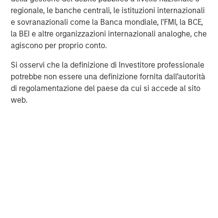
visit
www.morganstanley.com/im/ashbridge
.
regionale, le banche centrali, le istituzioni internazionali
e sovranazionali come la Banca mondiale, l’FMI, la BCE,
About MedSpa Partners Inc.
la BEI e altre organizzazioni internazionali analoghe, che
agiscono per proprio conto.
MedSpa Partners is acquiring North America's leading
Medical Aesthetics clinics, with the goal of allowing our
Si osservi che la definizione di Investitore professionale
industry-leading partners to achieve their personal and
potrebbe non essere una definizione fornita dall’autorità
professional aspirations by creating world-class
di regolamentazione del paese da cui si accede al sito
customer experiences through support, collaboration,
web.
and community. MSP is a portfolio company of
Persistence Capital Partners, the leading private equity
fund exclusively focused on high-growth opportunities in
the healthcare field. Additional information on MSP is
available at
www.medspapartners.com
.