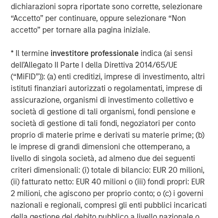
dichiarazioni sopra riportate sono corrette, selezionare
opportunities in the healthcare field. With deep
“Accetto” per continuare, oppure selezionare “Non
healthcare industry expertise, PCP aims to create
accetto” per tornare alla pagina iniziale.
significant long-term capital appreciation for its investors
by identifying and developing attractive investment
* Il termine
investitore professionale
indica (ai sensi
opportunities in the healthcare market. PCP has offices in
dell’Allegato II Parte I della Direttiva 2014/65/UE
Toronto and Montreal. Additional information on PCP is
(“MiFID”)): (a) enti creditizi, imprese di investimento, altri
available at
www.persistencecapital.com
.
istituti finanziari autorizzati o regolamentati, imprese di
About Morgan Stanley Private Equity Secondaries
assicurazione, organismi di investimento collettivo e
società di gestione di tali organismi, fondi pensione e
Morgan Stanley Private Equity Secondaries, an
società di gestione di tali fondi, negoziatori per conto
investment team within Morgan Stanley Investment
proprio di materie prime e derivati su materie prime; (b)
Management, seeks to deliver innovative private market
le imprese di grandi dimensioni che ottemperano, a
solutions to a global client base. As part of a broader
livello di singola società, ad almeno due dei seguenti
team of 50 dedicated private markets focused
criteri dimensionali: (i) totale di bilancio: EUR 20 milioni,
professionals, the secondaries business draws on
(ii) fatturato netto: EUR 40 milioni o (iii) fondi propri: EUR
decades of investment experience across private
2 milioni, che agiscono per proprio conto; o (c) i governi
markets. For further information about Morgan Stanley
nazionali e regionali, compresi gli enti pubblici incaricati
Private Equity Secondaries,
della gestione del debito pubblico a livello nazionale o