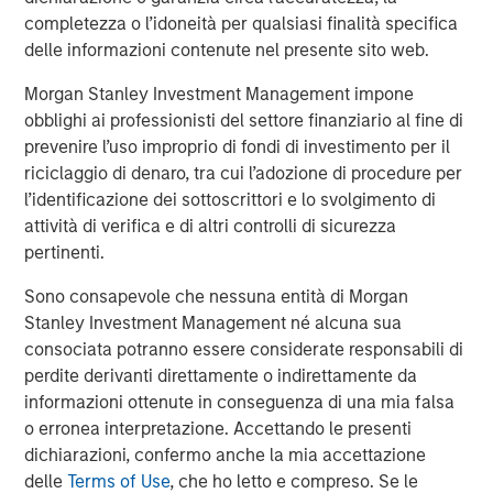
Stuart M. Elman, Managing Partner of PCP stated, “We
completezza o l’idoneità per qualsiasi finalità specifica
are tremendously grateful for the confidence both new
delle informazioni contenute nel presente sito web.
and existing investors have placed in us. In particular,
we’re delighted to have the continued support from
Morgan Stanley Investment Management impone
Morgan Stanley Private Equity Secondaries group, who
obblighi ai professionisti del settore finanziario al fine di
have been highly constructive partners alongside us
prevenire l’uso improprio di fondi di investimento per il
across multiple investment opportunities. Exceeding the
riciclaggio di denaro, tra cui l’adozione di procedure per
Fund’s target amidst a highly challenging fundraising
l’identificazione dei sottoscrittori e lo svolgimento di
landscape is a strong endorsement of both MSP’s
attività di verifica e di altri controlli di sicurezza
impressive investment performance as well as PCP’s
pertinenti.
investment strategy and value-add within the North
American lower middle market.”
Sono consapevole che nessuna entità di Morgan
Stanley Investment Management né alcuna sua
Harris Williams LLC served as exclusive placement
consociata potranno essere considerate responsabili di
advisor to PCP and MSP.
perdite derivanti direttamente o indirettamente da
informazioni ottenute in conseguenza di una mia falsa
About Persistence Capital Partners
o erronea interpretazione. Accettando le presenti
dichiarazioni, confermo anche la mia accettazione
Persistence Capital Partners is Canada's leading private
delle
Terms of Use
, che ho letto e compreso. Se le
equity fund exclusively focused on high-growth