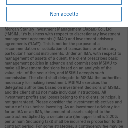
Securities and Investments Commission.
Japan
Non accetto
For professional investors, this material is circulated or
distributed for informational purposes only. For those who are
not professional investors, this material is provided in relation to
Morgan Stanley Investment Management (Japan) Co., Ltd.
(“MSIMJ”)’s business with respect to discretionary investment
management agreements (“IMA”) and investment advisory
agreements (“IAA”). This is not for the purpose of a
recommendation or solicitation of transactions or offers any
particular financial instruments. Under an IMA, with respect to
management of assets of a client, the client prescribes basic
management policies in advance and commissions MSIMJ to
make all investment decisions based on an analysis of the
value, etc. of the securities, and MSIMJ accepts such
commission. The client shall delegate to MSIMJ the authorities
necessary for making investment. MSIMJ exercises the
delegated authorities based on investment decisions of MSIMJ,
and the client shall not make individual instructions. All
investment profits and losses belong to the clients; principal is
not guaranteed. Please consider the investment objectives and
nature of risks before investing. As an investment advisory fee
for an IAA or an IMA, the amount of assets subject to the
contract multiplied by a certain rate (the upper limit is 2.20%
per annum (including tax)) shall be incurred in proportion to the
contract period. For some strategies, a contingency fee may be