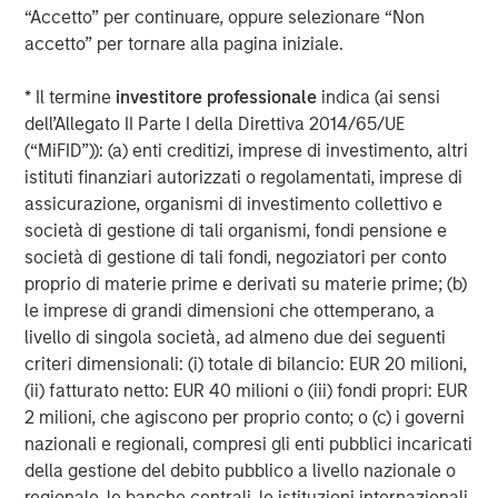
and its subsidiaries and affiliates (collectively “the Firm”), and
“Accetto” per continuare, oppure selezionare “Non
may not be reflected in all the strategies and products that the
accetto” per tornare alla pagina iniziale.
Firm offers.
Forecasts and/or estimates provided herein are subject to
* Il termine
investitore professionale
indica (ai sensi
change and may not actually come to pass. Information
regarding expected market returns and market outlooks is based
dell’Allegato II Parte I della Direttiva 2014/65/UE
on the research, analysis and opinions of the authors or the
(“MiFID”)): (a) enti creditizi, imprese di investimento, altri
investment team. These conclusions are speculative in nature,
istituti finanziari autorizzati o regolamentati, imprese di
may not come to pass and are not intended to predict the future
performance of any specific strategy or product the Firm offers.
assicurazione, organismi di investimento collettivo e
Future results may differ significantly depending on factors such
società di gestione di tali organismi, fondi pensione e
as changes in securities or financial markets or general
economic conditions.
società di gestione di tali fondi, negoziatori per conto
proprio di materie prime e derivati su materie prime; (b)
This material has been prepared on the basis of publicly
available information, internally developed data and other third-
le imprese di grandi dimensioni che ottemperano, a
party sources believed to be reliable. However, no assurances
livello di singola società, ad almeno due dei seguenti
are provided regarding the reliability of such information and the
criteri dimensionali: (i) totale di bilancio: EUR 20 milioni,
Firm has not sought to independently verify information taken
from public and third-party sources.
(ii) fatturato netto: EUR 40 milioni o (iii) fondi propri: EUR
2 milioni, che agiscono per proprio conto; o (c) i governi
This material is for the benefit of persons whom the Firm
reasonably believes it is permitted to communicate to and
nazionali e regionali, compresi gli enti pubblici incaricati
should not be forwarded to any other person without the
della gestione del debito pubblico a livello nazionale o
consent of the Firm. It is not addressed to any other person and
regionale, le banche centrali, le istituzioni internazionali