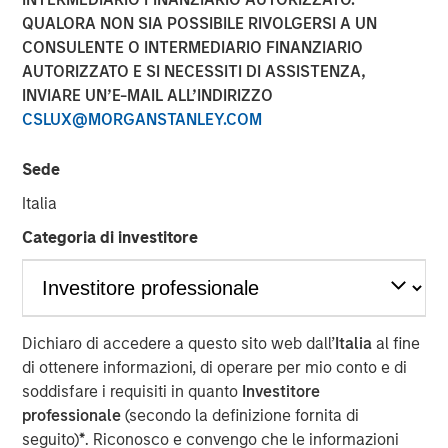
Partner of Morgan Stanley’s Private Equity Solutions
QUALORA NON SIA POSSIBILE RIVOLGERSI A UN
team, outlines how his team approaches venture
CONSULENTE O INTERMEDIARIO FINANZIARIO
investing within a broader private markets portfolio. He
AUTORIZZATO E SI NECESSITI DI ASSISTENZA,
shares how a solutions-oriented platform navigates
INVIARE UN’E-MAIL ALL’INDIRIZZO
shifting dynamics in global private equity, how co-
CSLUX@MORGANSTANLEY.COM
investments complement fund commitments, and what
ultimately convinces him to back both specialist and
Sede
emerging managers. His perspective highlights the
importance of rigorous underwriting, thoughtful portfolio
Italia
construction, and long-term partnership between LPs and
Categoria di investitore
GPs.
About LP Perspectives
Dichiaro di accedere a questo sito web dall’
Italia
al fine
di ottenere informazioni, di operare per mio conto e di
LP Perspectives is an exclusive, invitation-only series
soddisfare i requisiti in quanto
Investitore
featuring the insights of leading limited partners on
professionale
(secondo la definizione fornita di
capital allocation, venture trends, and what defines
seguito)
*
. Riconosco e convengo che le informazioni
exceptional GP relationships. Each spotlight offers a high-