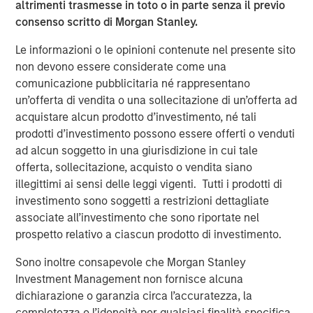
altrimenti trasmesse in toto o in parte senza il previo
consenso scritto di Morgan Stanley.
Onyekwere Randy Ojukwu
Le informazioni o le opinioni contenute nel presente sito
Managing Director
non devono essere considerate come una
comunicazione pubblicitaria né rappresentano
un’offerta di vendita o una sollecitazione di un’offerta ad
acquistare alcun prodotto d’investimento, né tali
prodotti d’investimento possono essere offerti o venduti
ad alcun soggetto in una giurisdizione in cui tale
Risk Considerations
offerta, sollecitazione, acquisto o vendita siano
Alternative investments are speculative and include a high
illegittimi ai sensi delle leggi vigenti. Tutti i prodotti di
degree of risk. Investors could lose all or a substantial amount
investimento sono soggetti a restrizioni dettagliate
of their investment. Alternative investments are suitable only for
long-term investors willing to forego liquidity and put capital at
associate all’investimento che sono riportate nel
risk for an indefinite period of time. Alternative investments are
prospetto relativo a ciascun prodotto di investimento.
typically highly illiquid—there is no secondary market for private
funds, and there may be restrictions on redemptions or assigning
Sono inoltre consapevole che Morgan Stanley
or otherwise transferring investments into private funds.
Alternative investment funds often engage in leverage and other
Investment Management non fornisce alcuna
speculative practices that may increase volatility and risk of
dichiarazione o garanzia circa l’accuratezza, la
loss. Alternative investments typically have higher fees and
expenses than other investment vehicles, and such fees and
completezza o l’idoneità per qualsiasi finalità specifica