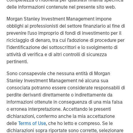
expenses will lower returns achieved by investors.
delle informazioni contenute nel presente sito web.
Alternative investment funds are often unregulated, are not
Morgan Stanley Investment Management impone
subject to the same regulatory requirements as mutual funds,
and are not required to provide periodic pricing or valuation
obblighi ai professionisti del settore finanziario al fine di
information to investors. The investment strategies described in
prevenire l’uso improprio di fondi di investimento per il
the preceding pages may not be suitable for your specific
circumstances; accordingly, you should consult your own tax,
riciclaggio di denaro, tra cui l’adozione di procedure per
legal or other advisors, at both the outset of any transaction
l’identificazione dei sottoscrittori e lo svolgimento di
and on an ongoing basis, to determine such suitability.
attività di verifica e di altri controlli di sicurezza
There is no guarantee that any investment strategy will work
pertinenti.
under all market conditions, and each investor should evaluate
their ability to invest for the long-term, especially during periods
Sono consapevole che nessuna entità di Morgan
of downturn in the market.
Stanley Investment Management né alcuna sua
The views and opinions and/or analysis expressed are those of
consociata potranno essere considerate responsabili di
the author or the investment team as of the date of preparation
of this material and are subject to change at any time without
perdite derivanti direttamente o indirettamente da
notice due to market or economic conditions and may not
informazioni ottenute in conseguenza di una mia falsa
necessarily come to pass. Furthermore, the views will not be
o erronea interpretazione. Accettando le presenti
updated or otherwise revised to reflect information that
subsequently becomes available or circumstances existing, or
dichiarazioni, confermo anche la mia accettazione
changes occurring, after the date of publication. The views
delle
Terms of Use
, che ho letto e compreso. Se le
expressed do not reflect the opinions of all investment
personnel at Morgan Stanley Investment Management (MSIM)
dichiarazioni sopra riportate sono corrette, selezionare