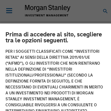
Prima di accedere al sito, scegliere
NEWSROOM
tra le opzioni seguenti.
Onyekwere Randy Ojukwu
PER I SOGGETTI CLASSIFICATI COME “INVESTITORI
profiled in LP Perspectives
RETAIL” AI SENSI DELLA DIRETTIVA 2011/61/UE
(“AIFMD”), O GLI INVESTITORI CHE NON RIENTRANO
NELLA DEFINIZIONE DI “INVESTITORI
26 MARZO 2026
ISTITUZIONALI/PROFESSIONALI” (SECONDO LA
DEFINIZIONE FORNITA DI SEGUITO), E CHE
NECESSITANO DI EVENTUALI CHIARIMENTI IN MERITO
A UN INVESTIMENTO NEI PRODOTTI DI MORGAN
STANLEY INVESTMENT MANAGEMENT, È
CONSIGLIABILE RIVOLGERSI A UN CONSULENTE O
Onyekwere Randy Ojukwu, Managing Director and
INTERMEDIARIO FINANZIARIO AUTORIZZATO.