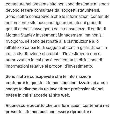
contenute nel presente sito non sono destinate a, e non
touch, thoughtfully crafted profile designed to elevate LP
devono essere consultate da, soggetti statunitensi.
voices while fostering alignment with top emerging
Sono inoltre consapevole che le informazioni contenute
managers. Written by Shea Tate-Di Donna, creator of LP
nel presente sito possono riguardare alcuni prodotti
Perspectives and co-author of The Venture Fund
gestiti o che si avvalgono della consulenza di entità di
Blueprint.
Morgan Stanley Investment Management, ma non si
rivolgono, né sono destinate alla distribuzione a, o
View Article
all’utilizzo da parte di soggetti ubicati in giurisdizioni in
cui la distribuzione di prodotti d’investimento non è
autorizzata o in cui non è consentita la diffusione di
This link will take you to a non-Morgan Stanley Internet
informazioni relative ai prodotti d’investimento.
site. Morgan Stanley has not reviewed any of the content
supplied, and does not guarantee any claims or assume
Sono inoltre consapevole che le informazioni
any responsibility for the content provided by the site.
contenute in questo sito non sono indirizzate ad alcun
soggetto diverso da un investitore professionale nel
paese in cui si accede al sito web.
MSIM Spokesperson
Riconosco e accetto che le informazioni contenute nel
presente sito non possono essere riprodotte o