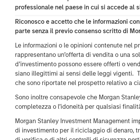
operational performance,” said Will M
professionale nel paese in cui si accede al
Morgan Stanley Real Estate Investing
Riconosco e accetto che le informazioni cont
accelerating growth in the 70- to 85
parte senza il previo consenso scritto di Mo
Brightview’s 25 years of providing exc
this an attractive investment for our i
Le informazioni o le opinioni contenute nel
rappresentano un’offerta di vendita o una sol
”We are excited to partner with MSR
d’investimento possono essere offerti o vendu
a great place to work for our associat
siano illegittimi ai sensi delle leggi vigenti.
residents,” said Brian Engle, EVP of O
che sono riportate nel prospetto relativo a 
Living.
Sono inoltre consapevole che Morgan Stanley
According to John Burns Research and 
completezza o l’idoneità per qualsiasi finali
baby boomers will reach 70 or older 
accumulation from the appreciation in
Morgan Stanley Investment Management impone o
years is expected to increase demand 
di investimento per il riciclaggio di denaro, t
options, such as assisted living and nu
di verifica e di altri controlli di sicurezza pert