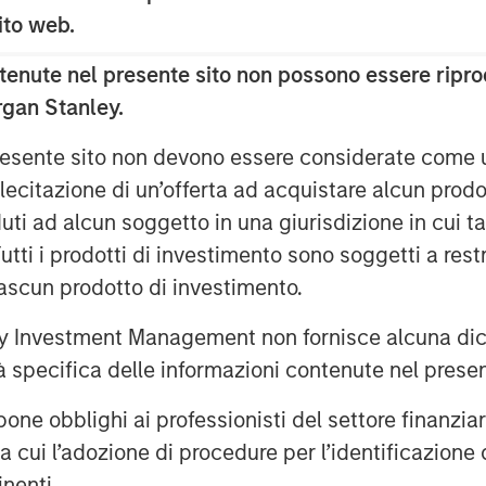
ilam, Head of U.S. Investments at
 sito web.
. “Aging demographics, notably the
enute nel presente sito non possono essere riprod
-year-old age group, coupled with
rgan Stanley.
ellent care for their residents make
nvestor clients.”
 presente sito non devono essere considerate come
lecitazione di un’offerta ad acquistare alcun prodot
EI as we remain committed to being
ti ad alcun soggetto in una giurisdizione in cui tal
es and a great place to live for our
 Tutti i prodotti di investimento sono soggetti a res
perations for Brightview Senior
ciascun prodotto di investimento.
 Investment Management non fornisce alcuna dichi
Consulting, nearly all 69 million
tà specifica delle informazioni contenute nel prese
by 2033. This cohort’s wealth
 equities and housing in recent
bblighi ai professionisti del settore finanziario 
for quality senior living with care
ra cui l’adozione di procedure per l’identificazione d
rsing facilities.
inenti.