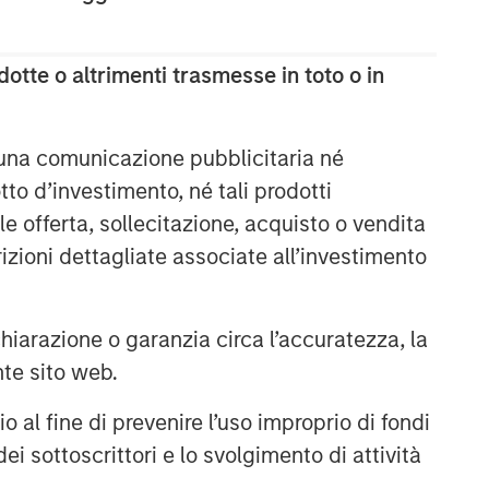
otte o altrimenti trasmesse in toto o in
 una comunicazione pubblicitaria né
to d’investimento, né tali prodotti
e offerta, sollecitazione, acquisto o vendita
trizioni dettagliate associate all’investimento
arazione o garanzia circa l’accuratezza, la
nte sito web.
al fine di prevenire l’uso improprio di fondi
ei sottoscrittori e lo svolgimento di attività