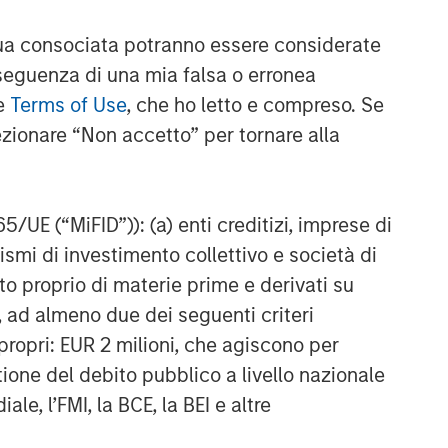
a consociata potranno essere considerate
nseguenza di una mia falsa o erronea
le
Terms of Use
, che ho letto e compreso. Se
ezionare “Non accetto” per tornare alla
65/UE (“MiFID”)): (a) enti creditizi, imprese di
nismi di investimento collettivo e società di
nto proprio di materie prime e derivati su
, ad almeno due dei seguenti criteri
di propri: EUR 2 milioni, che agiscono per
stione del debito pubblico a livello nazionale
le, l’FMI, la BCE, la BEI e altre