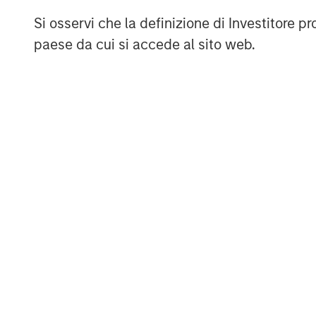
specialized neighborhood for people 
Si osservi che la definizione di Investitore 
other forms of dementia. Brightview’
paese da cui si accede al sito web.
recognized at the top of Fortune Mag
Services for five years in a row and i
recognized multiple times by Fortune
Fortune’s Best Workplaces for Women
Companies that Care. Brightview comm
organizations in the country for the
U.S. News & World Report’s Best Inde
Living, and Best Memory Care awards
About Morgan Stanley Real Estate In
Morgan Stanley Real Estate Investing (
estate investment management busine