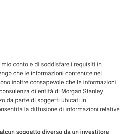
Morgan Stanley Real Estate
Investing
Morgan Stanley Real Estate Investing
(MSREI) manages global value-add /
opportunistic and regional core / core-
plus real estate investment strategies.
 mio conto e di soddisfare i requisiti in
The team's experience encompasses a
engo che le informazioni contenute nel
broad array of asset classes,
geographic regions and investment
Sono inoltre consapevole che le informazioni
themes across all phases of the real
 consulenza di entità di Morgan Stanley
estate cycle.
o da parte di soggetti ubicati in
onsentita la diffusione di informazioni relative
 alcun soggetto diverso da un investitore