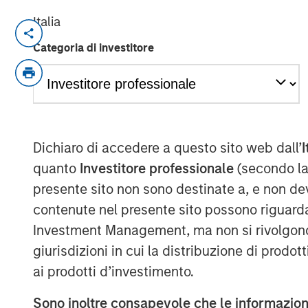
Italia
NEW YORK — December 18, 2024
Categoria di investitore
Morgan Stanley Investment Manageme
managed by Morgan Stanley Real Esta
today it has partnered with Brightview
acquire a portfolio of eight premium
Harrison Street, one of the leading 
Dichiaro di accedere a questo sito web dall’
I
exclusively focused on alternative re
quanto
Investitore professionale
(secondo la
billion in assets under management. T
presente sito non sono destinate a, e non de
originally developed, is comprised of 
contenute nel presente sito possono riguarda
Philadelphia, Providence and Boston m
Investment Management, ma non si rivolgono, n
continue to operate the communities.
giurisdizioni in cui la distribuzione di prodot
ai prodotti d’investimento.
“We are pleased to acquire this high-q
communities that have demonstrated 
Sono inoltre consapevole che le informazioni