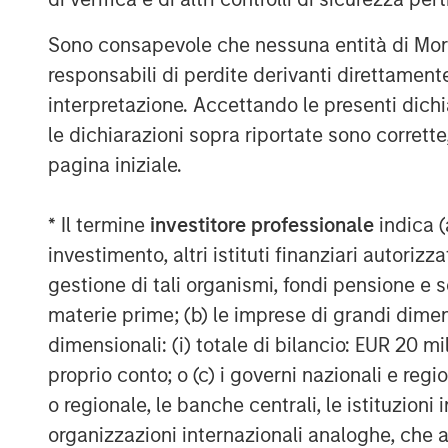
Funds managed by MSREI have been ac
Sono consapevole che nessuna entità di Mo
since the sector was dislocated dur
responsabili di perdite derivanti direttamen
today have an ownership interest in a
interpretazione. Accettando le presenti dich
communities across the United State
le dichiarazioni sopra riportate sono corrett
living, assisted living and memory car
pagina iniziale.
JLL Capital Markets advised the selle
* Il termine
investitore professionale
indica (
Freddie Mac acquisition financing for
investimento, altri istituti finanziari autoriz
About Brightview
gestione di tali organismi, fondi pensione e s
materie prime; (b) le imprese di grandi dimen
Brightview Senior Living builds, own
dimensionali: (i) totale di bilancio: EUR 20 mil
winning vibrant senior living communi
proprio conto; o (c) i governi nazionali e regi
Coast: Connecticut, Maryland, Massa
o regionale, le banche centrali, le istituzioni
Pennsylvania, Rhode Island, and Virgi
organizzazioni internazionali analoghe, che 
Living, Assisted Living, Enhanced Care