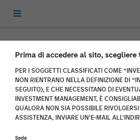
NEWSROOM
Prima di accedere al sito, scegliere 
Morgan Stanley
PER I SOGGETTI CLASSIFICATI COME “INVES
NON RIENTRANO NELLA DEFINIZIONE DI “I
Brightview Seni
SEGUITO), E CHE NECESSITANO DI EVENTU
INVESTMENT MANAGEMENT, È CONSIGLIABI
QUALORA NON SIA POSSIBILE RIVOLGERSI 
18 DICEMBRE 2024
ASSISTENZA, INVIARE UN’E-MAIL ALL’INDI
Sede