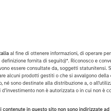
nt, through investment funds
te Investing (MSREI), announced
 Senior Living (Brightview) to
 senior housing communities from
investment management firms
talia
al fine di ottenere informazioni, di operare per
al assets with approximately $56
 definizione fornita di seguito)
*
. Riconosco e conv
he portfolio, which Brightview
vono essere consultate da, soggetti statunitensi. 
1,186 units across the Baltimore,
re alcuni prodotti gestiti o che si avvalgono della
etropolitan areas. Brightview will
é sono destinate alla distribuzione a, o all’utilizz
ti d’investimento non è autorizzata o in cui non è c
uality portfolio of senior housing
a track record of strong
 contenute in questo sito non sono indirizzate ad