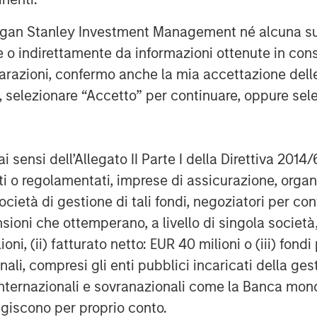
tively investing in senior housing
rgan Stanley Investment Management né alcuna su
ing the COVID-19 pandemic and
te o indirettamente da informazioni ottenute in co
pproximately 30 senior living
iarazioni, confermo anche la mia accettazione del
s with nearly 3,000 independent
e, selezionare “Accetto” per continuare, oppure sel
e units.
rs on the transaction and secured
ai sensi dell’Allegato II Parte I della Direttiva 2014/
 MSREI.
zati o regolamentati, imprese di assicurazione, orga
ocietà di gestione di tali fondi, negoziatori per co
sioni che ottemperano, a livello di singola società
s, and operates over 45 award-
ioni, (ii) fatturato netto: EUR 40 milioni o (iii) fon
ties in eight states along the East
onali, compresi gli enti pubblici incaricati della ge
chusetts, New Jersey, New York,
 internazionali e sovranazionali come la Banca mondia
nia. We offer senior Independent
agiscono per proprio conto.
, and Wellspring Village™, a