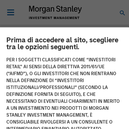
Prima di accedere al sito, scegliere
NEWSROOM
tra le opzioni seguenti.
Morgan Stanley Private
PER I SOGGETTI CLASSIFICATI COME “INVESTITORI
Credit Leads Strategic
RETAIL” AI SENSI DELLA DIRETTIVA 2011/61/UE
(“AIFMD”), O GLI INVESTITORI CHE NON RIENTRANO
Growth Capital Investment
NELLA DEFINIZIONE DI “INVESTITORI
ISTITUZIONALI/PROFESSIONALI” (SECONDO LA
In Guardian Dentistry
DEFINIZIONE FORNITA DI SEGUITO), E CHE
Partners
NECESSITANO DI EVENTUALI CHIARIMENTI IN MERITO
A UN INVESTIMENTO NEI PRODOTTI DI MORGAN
STANLEY INVESTMENT MANAGEMENT, È
Financing aimed at accelerating growth and expanding
CONSIGLIABILE RIVOLGERSI A UN CONSULENTE O
geographical reach
INTERMEDIARIO FINANZIARIO AUTORIZZATO.