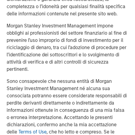
completezza o l’idoneità per qualsiasi finalità specifica
Founded by a group of passionate dentists and a family
delle informazioni contenute nel presente sito web.
office, Guardian Dentistry Partners is a premier Dental
Partnership Network dedicated to providing world-class
Morgan Stanley Investment Management impone
support services and growth opportunities for its network
obblighi ai professionisti del settore finanziario al fine di
of dentist partners. Since 2018, Guardian has expanded
prevenire l’uso improprio di fondi di investimento per il
rapidly and now supports dental partners in Alabama,
riciclaggio di denaro, tra cui l’adozione di procedure per
D.C., Florida, Maryland, Michigan, New Jersey, New York,
l’identificazione dei sottoscrittori e lo svolgimento di
North Carolina, Pennsylvania, South Carolina, Texas and
attività di verifica e di altri controlli di sicurezza
Virginia. Guardian’s mission is to help its dental partners
pertinenti.
and teams build the practices of their dreams. For more
Sono consapevole che nessuna entità di Morgan
information, visit
guardiandentistry.com
.
Stanley Investment Management né alcuna sua
About Morgan Stanley
Private Credit
consociata potranno essere considerate responsabili di
perdite derivanti direttamente o indirettamente da
Morgan Stanley Private Credit, part of Morgan Stanley
informazioni ottenute in conseguenza di una mia falsa
Investment Management, is a private credit platform
o erronea interpretazione. Accettando le presenti
focused on direct lending and opportunistic private credit
dichiarazioni, confermo anche la mia accettazione
investment in North America and Western Europe. The
delle
Terms of Use
, che ho letto e compreso. Se le