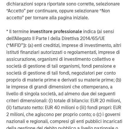
Morgan Stanley Private Credit team invests across the
dichiarazioni sopra riportate sono corrette, selezionare
capital structure, including senior secured term loans,
“Accetto” per continuare, oppure selezionare “Non
unitranche loans, junior debt, structured equity and
accetto” per tornare alla pagina iniziale.
common equity co-investments. For further information,
please visit the website:
morganstanley.com/im/private-
* Il termine
investitore professionale
indica (ai sensi
credit
dell’Allegato II Parte I della Direttiva 2014/65/UE
(“MiFID”)): (a) enti creditizi, imprese di investimento, altri
About Morgan Stanley Investment Management
istituti finanziari autorizzati o regolamentati, imprese di
Morgan Stanley Investment Management, together with
assicurazione, organismi di investimento collettivo e
its investment advisory affiliates, has more than 1,300
società di gestione di tali organismi, fondi pensione e
investment professionals around the world and $1.5
società di gestione di tali fondi, negoziatori per conto
trillion in assets under management or supervision as of
proprio di materie prime e derivati su materie prime; (b)
December 31, 2023. Morgan Stanley Investment
le imprese di grandi dimensioni che ottemperano, a
Management strives to provide outstanding long-term
livello di singola società, ad almeno due dei seguenti
investment performance, service, and a comprehensive
criteri dimensionali: (i) totale di bilancio: EUR 20 milioni,
suite of investment management solutions to a diverse
(ii) fatturato netto: EUR 40 milioni o (iii) fondi propri: EUR
client base, which includes governments, institutions,
2 milioni, che agiscono per proprio conto; o (c) i governi
corporations and individuals worldwide. For further
nazionali e regionali, compresi gli enti pubblici incaricati
information about Morgan Stanley Investment
della gestione del debito pubblico a livello nazionale o