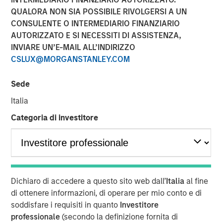
QUALORA NON SIA POSSIBILE RIVOLGERSI A UN
06 MAGGIO 2024
CONSULENTE O INTERMEDIARIO FINANZIARIO
AUTORIZZATO E SI NECESSITI DI ASSISTENZA,
INVIARE UN’E-MAIL ALL’INDIRIZZO
CSLUX@MORGANSTANLEY.COM
Sede
NEW YORK – May 06, 2024 9:00 AM EDT
Italia
Morgan Stanley Private Credit (“MSPC”) announced today
that several of its investment funds have led a growth
Categoria di investitore
capital investment into
Guardian Dentistry Partners
(“GDP” or “Guardian”). Prudential Private Capital also
participated in the transaction.
GDP is a dental partnership network founded in 2018 by a
Dichiaro di accedere a questo sito web dall’
Italia
al fine
group of dentists with the goal of providing world-class
di ottenere informazioni, di operare per mio conto e di
support services and growth opportunities for its dentist
soddisfare i requisiti in quanto
Investitore
partners through a differentiated operating model. GDP
professionale
(secondo la definizione fornita di
has grown to over 160 locations operating across 11