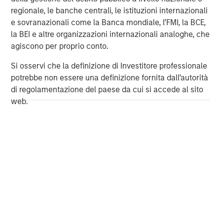
Management, please visit
www.morganstanley.com/im
.
regionale, le banche centrali, le istituzioni internazionali
e sovranazionali come la Banca mondiale, l’FMI, la BCE,
About Prudential Private Capital
la BEI e altre organizzazioni internazionali analoghe, che
agiscono per proprio conto.
For nearly 100 years, Prudential Private Capital (“PPC”)
has been partnering with a wide range of corporations,
Si osservi che la definizione di Investitore professionale
sponsors, and institutions, enabling them to achieve their
potrebbe non essere una definizione fornita dall’autorità
growth and funding goals. PPC is known for building
di regolamentazione del paese da cui si accede al sito
enduring local partnerships based on a steady and
web.
patient commitment to our partners’ long-term capital
needs. With regional teams in 15 offices around the world,
PPC manages a portfolio of $101.5 billion for its partners
(as of 12.31.23). For more information, please
visit
prudentialprivatecapital.com
.
North America Private Credit
Integrated private credit platform across Direct Lending
and Opportunistic Credit strategies. Our experienced