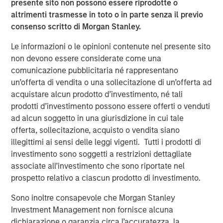
presente sito non possono essere riprodotte o
practices that generate industry-leading organic growth.
altrimenti trasmesse in toto o in parte senza il previo
This collaboration with Morgan Stanley Private Credit and
consenso scritto di Morgan Stanley.
Prudential Private Capital propels us forward, enabling us
to expand our network and enrich the resources that
Le informazioni o le opinioni contenute nel presente sito
elevate our practices. Our aim is not just to extend our
non devono essere considerate come una
reach but to ensure that each of our practices makes a
comunicazione pubblicitaria né rappresentano
lasting difference in the communities they serve. This
un’offerta di vendita o una sollecitazione di un’offerta ad
funding empowers us to continue setting new standards
acquistare alcun prodotto d’investimento, né tali
of excellence in dental care, ensuring that our growth
prodotti d’investimento possono essere offerti o venduti
translates into enhanced service and care for patients
ad alcun soggetto in una giurisdizione in cui tale
across all our locations.”
offerta, sollecitazione, acquisto o vendita siano
illegittimi ai sensi delle leggi vigenti. Tutti i prodotti di
Morgan Stanley Private Credit’s investment in GDP was
investimento sono soggetti a restrizioni dettagliate
led by Executive Directors Aleksandar Nikolic and James
associate all’investimento che sono riportate nel
Morphis.
prospetto relativo a ciascun prodotto di investimento.
Moelis & Company LLC acted as exclusive placement
Sono inoltre consapevole che Morgan Stanley
agent in connection with the transaction.
Investment Management non fornisce alcuna
About Guardian Dentistry Partners
dichiarazione o garanzia circa l’accuratezza, la