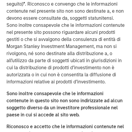
seguito)
*
. Riconosco e convengo che le informazioni
states. Led by a unique team of operational leaders and
contenute nel presente sito non sono destinate a, e non
doctor partners, GDP’s alignment structure allows
devono essere consultate da, soggetti statunitensi.
doctors to retain autonomy in their practices while also
Sono inoltre consapevole che le informazioni contenute
rolling over equity into the non-clinical management
nel presente sito possono riguardare alcuni prodotti
company creating superior alignment and growth
gestiti o che si avvalgono della consulenza di entità di
outcomes as shoulder-to-shoulder partners.
Morgan Stanley Investment Management, ma non si
Commenting on the financing, Ashwin Krishnan,
rivolgono, né sono destinate alla distribuzione a, o
Managing Director and Co-Head of North America Private
all’utilizzo da parte di soggetti ubicati in giurisdizioni in
Credit, said, “Working with ownership and management,
cui la distribuzione di prodotti d’investimento non è
we were able to deliver a structured solution combining
autorizzata o in cui non è consentita la diffusione di
both debt and equity securities, helping Guardian achieve
informazioni relative ai prodotti d’investimento.
its near-term financial and strategic goals.”
Sono inoltre consapevole che le informazioni
Danny Kawas, Founder and CEO of Guardian Dentistry
contenute in questo sito non sono indirizzate ad alcun
Partners, added: “Today's significant financing marks a
soggetto diverso da un investitore professionale nel
pivotal moment for Guardian Dentistry Partners. It
paese in cui si accede al sito web.
underscores our commitment to fostering a partnership
Riconosco e accetto che le informazioni contenute nel
model that aligns doctor interests to create timeless