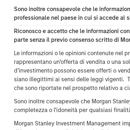
assets that benefit from Japan’s stru
Sono inoltre consapevole che le informazioni
urbanization and international migratio
professionale nel paese in cui si accede al
rates plus growing office employme
supply chain reconfiguration, which wi
Riconosco e accetto che le informazioni cont
and industrial real estate sectors, re
parte senza il previo consenso scritto di Mo
properties within these sectors in To
Le informazioni o le opinioni contenute nel
across Japan with the objective of pr
rappresentano un’offerta di vendita o una sol
returns using prudent leverage. JSF co
d’investimento possono essere offerti o vendu
March 2025, and to date has committ
siano illegittimi ai sensi delle leggi vigenti.
across several residential investment
che sono riportate nel prospetto relativo a 
Commenting on JSF’s strategy, Yu K
Sono inoltre consapevole che Morgan Stanley
Investments and Head of MSREI Japan,
completezza o l’idoneità per qualsiasi finali
macroeconomic outlook driven by inf
changes shifting corporate behavior t
Morgan Stanley Investment Management impone o