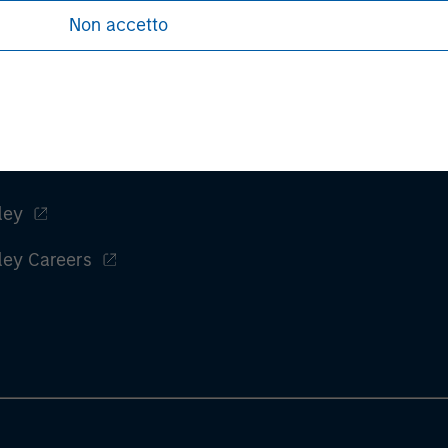
Non accetto
ley
ley Careers