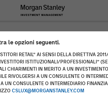
tra le opzioni seguenti.
y Investment Manag
TITORI RETAIL” AI SENSI DELLA DIRETTIVA 2011/
NVESTITORI ISTITUZIONALI/PROFESSIONALI” (S
 for North Haven Rea
ALI CHIARIMENTI IN MERITO A UN INVESTIMEN
LE RIVOLGERSI A UN CONSULENTE O INTERMED
I
A UN CONSULENTE O INTERMEDIARIO FINANZIAR
RIZZO
CSLUX@MORGANSTANLEY.COM