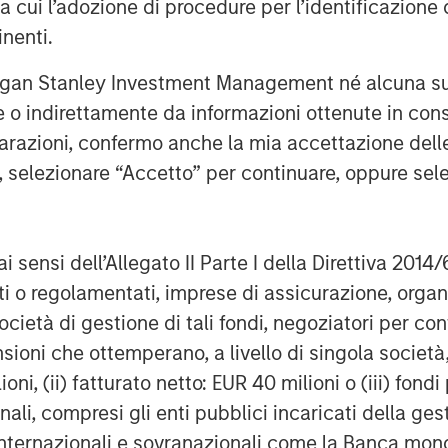
g terms. Against this backdrop, real
ra cui l’adozione di procedure per l’identificazione d
ve, particularly for sectors
inenti.
lwinds. With 25+ years of investing
rgan Stanley Investment Management né alcuna su
 is well positioned to leverage its
te o indirettamente da informazioni ottenute in co
strong access to opportunities
iarazioni, confermo anche la mia accettazione del
o successfully invest JSF on behalf
e, selezionare “Accetto” per continuare, oppure sel
trong investor support for JSF both
recognize and value MSREI’s long
ai sensi dell’Allegato II Parte I della Direttiva 2014/
 having deployed more than $10
zati o regolamentati, imprese di assicurazione, orga
y since 1998,” said Toru Bando, CIO
ocietà di gestione di tali fondi, negoziatori per co
th domestic capital in Japan
sioni che ottemperano, a livello di singola società
products, including real estate, and
ioni, (ii) fatturato netto: EUR 40 milioni o (iii) fon
 in Japan, we believe JSF offers
onali, compresi gli enti pubblici incaricati della ge
cific investment solution that
 internazionali e sovranazionali come la Banca mondia