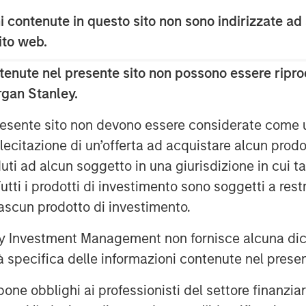
ctural tailwinds, including domestic
 contenute in questo sito non sono indirizzate ad
n, relatively high return to office
 sito web.
nt, and strong e-commerce and
ll support the residential, office
enute nel presente sito non possono essere riprod
spectively. The Fund will focus on
rgan Stanley.
kyo, Osaka, and other major markets
 presente sito non devono essere considerate come
oducing attractive risk-adjusted
lecitazione di un’offerta ad acquistare alcun prodot
mpleted its first acquisition in
ti ad alcun soggetto in una giurisdizione in cui tal
ed approximately 8% of the Fund
 Tutti i prodotti di investimento sono soggetti a res
s.
ciascun prodotto di investimento.
awamata, Co-Head of MSREI Asia
 Investment Management non fornisce alcuna dichi
 said: “Japan has a positive
tà specifica delle informazioni contenute nel prese
lation and wage growth, regulatory
owards efficiency, and attractive
bblighi ai professionisti del settore finanziario 