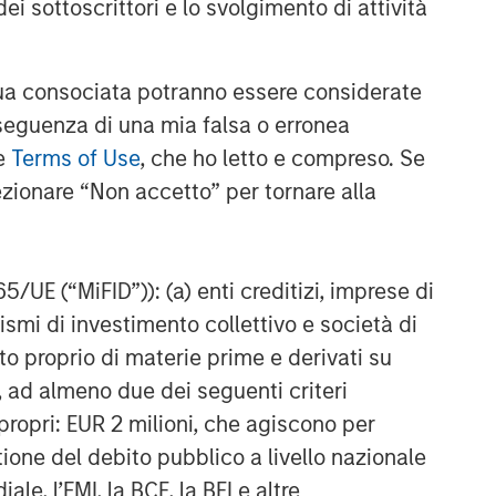
ei sottoscrittori e lo svolgimento di attività
a consociata potranno essere considerate
nseguenza di una mia falsa o erronea
le
Terms of Use
, che ho letto e compreso. Se
ezionare “Non accetto” per tornare alla
65/UE (“MiFID”)): (a) enti creditizi, imprese di
nismi di investimento collettivo e società di
nto proprio di materie prime e derivati su
, ad almeno due dei seguenti criteri
di propri: EUR 2 milioni, che agiscono per
stione del debito pubblico a livello nazionale
le, l’FMI, la BCE, la BEI e altre