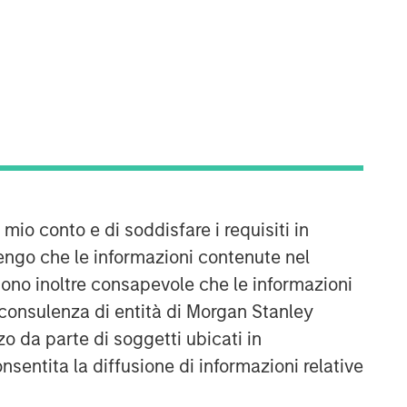
Morgan Stanley Real Estate
Investing
Morgan Stanley Real Estate Investing
(MSREI) manages global value-add /
opportunistic and regional core / core-
 mio conto e di soddisfare i requisiti in
plus real estate investment strategies.
The team's experience encompasses a
engo che le informazioni contenute nel
broad array of asset classes,
Sono inoltre consapevole che le informazioni
geographic regions and investment
 consulenza di entità di Morgan Stanley
themes across all phases of the real
o da parte di soggetti ubicati in
estate cycle.
onsentita la diffusione di informazioni relative