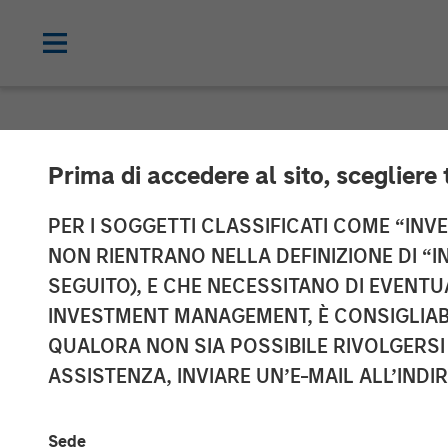
NEWSROOM
Prima di accedere al sito, scegliere 
Morgan Stanle
PER I SOGGETTI CLASSIFICATI COME “INVES
NON RIENTRANO NELLA DEFINIZIONE DI “I
JPY131 Billion
SEGUITO), E CHE NECESSITANO DI EVENTU
INVESTMENT MANAGEMENT, È CONSIGLIABI
Strategy Fund 
QUALORA NON SIA POSSIBILE RIVOLGERSI 
ASSISTENZA, INVIARE UN’E-MAIL ALL’INDI
08 SETTEMBRE 2025
Sede