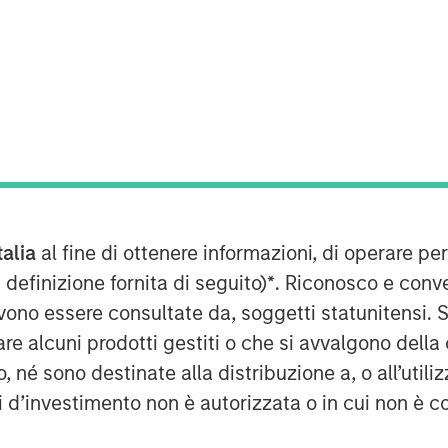
(MSREI), the private real estate
nvestment Management (MSIM),
close and raised JPY131 billion
s inaugural North Haven Real Estate
talia
al fine di ottenere informazioni, di operare per
d), exceeding the original
 definizione fornita di seguito)
*
. Riconosco e conv
(approximately US$500 million). The
vono essere consultate da, soggetti statunitensi. 
 comprised of Japanese pension
re alcuni prodotti gestiti o che si avvalgono della
ed with foreign sovereign wealth
é sono destinate alla distribuzione a, o all’utilizz
ti d’investimento non è autorizzata o in cui non è c
ed-end fund, will seek to invest in