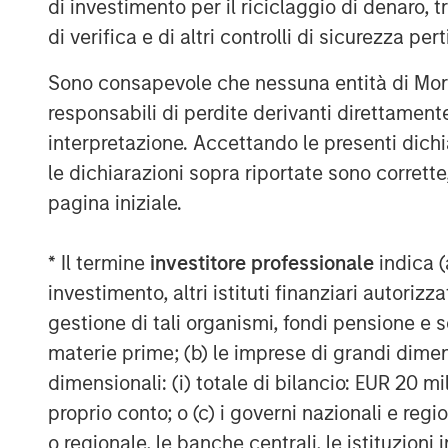
yield spreads with favorable financin
di investimento per il riciclaggio di denaro, t
estate fundamentals continue to impro
di verifica e di altri controlli di sicurezza pert
supported by long-term structural tai
Sono consapevole che nessuna entità di Mo
experience in Japan, we believe MSREI
responsabili di perdite derivanti direttamen
in-depth local market knowledge and 
interpretazione. Accettando le presenti dich
through long-standing relationships t
le dichiarazioni sopra riportate sono corrett
of investors.”
pagina iniziale.
“We are extremely pleased with the s
from existing and new investors who 
* Il termine
investitore professionale
indica (
history and deep expertise in Japan,
investimento, altri istituti finanziari autoriz
billion of equity capital in the countr
gestione di tali organismi, fondi pensione e s
of MSREI and Head of MSREI Asia. “Wi
materie prime; (b) le imprese di grandi dimen
increasing allocations to alternative 
dimensionali: (i) totale di bilancio: EUR 20 mil
broader institutional investor interest
proprio conto; o (c) i governi nazionali e regi
investors a differentiated country-spe
o regionale, le banche centrali, le istituzioni