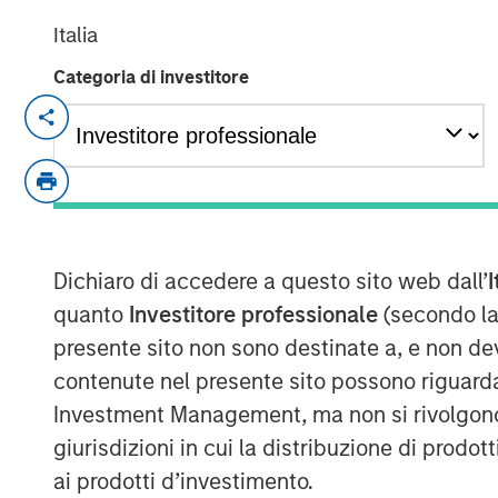
Italia
Categoria di investitore
NEW YORK — September 8, 2025
Morgan Stanley Real Estate Investing 
investment arm of Morgan Stanley I
today announced it has held the final 
(approximately US$900 million) for it
Dichiaro di accedere a questo sito web dall’
I
Japan Strategy Fund I (JSF or the Fun
quanto
Investitore professionale
(secondo la
fundraising target of JPY 75 billion 
presente sito non sono destinate a, e non de
majority of the JSF investor base is
contenute nel presente sito possono riguarda
funds and financial institutions, pair
Investment Management, ma non si rivolgono, n
funds.
giurisdizioni in cui la distribuzione di prodot
JSF, a Japanese Yen-denominated clos
ai prodotti d’investimento.