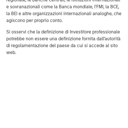
Morgan Stanley Expansion Capital specializes in equity
e sovranazionali come la Banca mondiale, l’FMI, la BCE,
and credit investments in late-stage private companies
la BEI e altre organizzazioni internazionali analoghe, che
that operate in the technology, healthcare, consumer,
agiscono per proprio conto.
digital media and other high-growth sectors.
Si osservi che la definizione di Investitore professionale
potrebbe non essere una definizione fornita dall’autorità
di regolamentazione del paese da cui si accede al sito
MSIM Spokesperson
web.
David N. Miller
Managing Director
Pete D. Chung
Managing Director