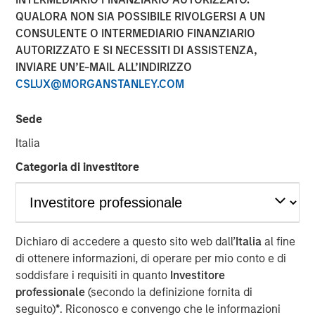
QUALORA NON SIA POSSIBILE RIVOLGERSI A UN
08 NOVEMBRE 2018
CONSULENTE O INTERMEDIARIO FINANZIARIO
AUTORIZZATO E SI NECESSITI DI ASSISTENZA,
INVIARE UN’E-MAIL ALL’INDIRIZZO
CSLUX@MORGANSTANLEY.COM
CARY, NC — November 08, 2018
Sede
Samanage, the service success company, today
Italia
announced a $30 million investment from Morgan
Categoria di investitore
Stanley Expansion Capital, the growth-focused private
investment platform within Morgan Stanley Investment
Management. Samanage seeks to accelerate their
exceptional year-over-year growth and expand their
global market share in the IT Service Management (ITSM)
Dichiaro di accedere a questo sito web dall’
Italia
al fine
industry.
di ottenere informazioni, di operare per mio conto e di
soddisfare i requisiti in quanto
Investitore
This new funding comes after several years of sustained
professionale
(secondo la definizione fornita di
growth for Samanage. Samanage was built to address
seguito)
*
. Riconosco e convengo che le informazioni