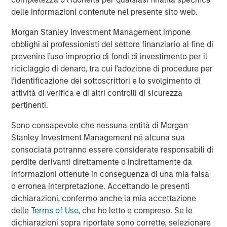
market position is very promising. We are excited to
delle informazioni contenute nel presente sito web.
partner with Samanage and support their continued
Morgan Stanley Investment Management impone
success.”
obblighi ai professionisti del settore finanziario al fine di
About Morgan Stanley Expansion Capital
prevenire l’uso improprio di fondi di investimento per il
riciclaggio di denaro, tra cui l’adozione di procedure per
Morgan Stanley Expansion Capital is the growth-focused
l’identificazione dei sottoscrittori e lo svolgimento di
private investment platform within Morgan Stanley
attività di verifica e di altri controlli di sicurezza
Investment Management. Morgan Stanley Expansion
pertinenti.
Capital targets growth equity and credit investments
within technology, healthcare, consumer, digital media
Sono consapevole che nessuna entità di Morgan
and other high growth sectors. For over three decades,
Stanley Investment Management né alcuna sua
Morgan Stanley Expansion Capital has successfully
consociata potranno essere considerate responsabili di
pursued growth investment opportunities and has
perdite derivanti direttamente o indirettamente da
completed investments in over 190 companies
informazioni ottenute in conseguenza di una mia falsa
leveraging the global brand and network of Morgan
o erronea interpretazione. Accettando le presenti
Stanley. For further information about Morgan Stanley
dichiarazioni, confermo anche la mia accettazione
Expansion Capital, please
delle
Terms of Use
, che ho letto e compreso. Se le
visit
www.morganstanley.com/im/expansioncapital
.
dichiarazioni sopra riportate sono corrette, selezionare