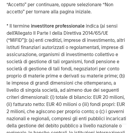
“Accetto” per continuare, oppure selezionare “Non
About Samanage
accetto” per tornare alla pagina iniziale.
Samanage, the service success company, is the most
reviewed and highest rated IT service desk solution. We
* Il termine
investitore professionale
indica (ai sensi
are redefining employee service experiences by
dell’Allegato II Parte I della Direttiva 2014/65/UE
empowering organizations to maximize the potential from
(“MiFID”)): (a) enti creditizi, imprese di investimento, altri
their most important asset – their people. Samanage’s
istituti finanziari autorizzati o regolamentati, imprese di
cloud-based employee service management platform is
assicurazione, organismi di investimento collettivo e
smart, easy to use, and inspires companies ranging from
società di gestione di tali organismi, fondi pensione e
startups to global market leaders to simplify complex
società di gestione di tali fondi, negoziatori per conto
tasks and automate services across their entire
proprio di materie prime e derivati su materie prime; (b)
organization. With more than 2,000 customers around
le imprese di grandi dimensioni che ottemperano, a
the world in a variety of vertical markets, our software
livello di singola società, ad almeno due dei seguenti
can be tailored to meet specific service needs. To learn
criteri dimensionali: (i) totale di bilancio: EUR 20 milioni,
more about Samanage, please visit
www.samanage.com
(ii) fatturato netto: EUR 40 milioni o (iii) fondi propri: EUR
or call 1-888-250-8971.
2 milioni, che agiscono per proprio conto; o (c) i governi
nazionali e regionali, compresi gli enti pubblici incaricati
Morgan Stanley Expansion Capital
della gestione del debito pubblico a livello nazionale o
regionale, le banche centrali, le istituzioni internazionali