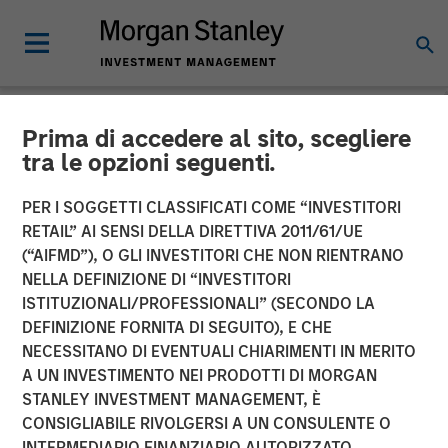
Prima di accedere al sito, scegliere
NEWSROOM
tra le opzioni seguenti.
Samanage Raises $30M
PER I SOGGETTI CLASSIFICATI COME “INVESTITORI
Series D Funding Round Led
RETAIL” AI SENSI DELLA DIRETTIVA 2011/61/UE
(“AIFMD”), O GLI INVESTITORI CHE NON RIENTRANO
by Morgan Stanley
NELLA DEFINIZIONE DI “INVESTITORI
ISTITUZIONALI/PROFESSIONALI” (SECONDO LA
Expansion Capital
DEFINIZIONE FORNITA DI SEGUITO), E CHE
NECESSITANO DI EVENTUALI CHIARIMENTI IN MERITO
A UN INVESTIMENTO NEI PRODOTTI DI MORGAN
Provider of employee service management solutions
STANLEY INVESTMENT MANAGEMENT, È
aims to accelerate growth and increase market share
CONSIGLIABILE RIVOLGERSI A UN CONSULENTE O
with new investment
INTERMEDIARIO FINANZIARIO AUTORIZZATO.