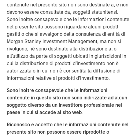
the need for a modern IT and employee service
contenute nel presente sito non sono destinate a, e non
management platform that people love to use. Today,
devono essere consultate da, soggetti statunitensi.
Samanage serves over 2 million users worldwide and
Sono inoltre consapevole che le informazioni contenute
helps them to rapidly and consistently deliver a superior
nel presente sito possono riguardare alcuni prodotti
service experience across departments, including IT, HR,
gestiti o che si avvalgono della consulenza di entità di
finance, facilities, marketing, and any other team. These
Morgan Stanley Investment Management, ma non si
solutions have the ability to transform how employees
rivolgono, né sono destinate alla distribuzione a, o
get their work done, while ultimately improving how
all’utilizzo da parte di soggetti ubicati in giurisdizioni in
external customers are served.
cui la distribuzione di prodotti d’investimento non è
autorizzata o in cui non è consentita la diffusione di
“By providing the most innovative employee service
informazioni relative ai prodotti d’investimento.
management solution in the market, we are able to focus
on redefining the service experiences of our customer’s
Sono inoltre consapevole che le informazioni
employees. Samanage gives organizations the ability to
contenute in questo sito non sono indirizzate ad alcun
dramatically improve employee engagement and
soggetto diverso da un investitore professionale nel
productivity,” said Doron Gordon, Founder and CEO.
paese in cui si accede al sito web.
“Service Success translates to employee success, and
ultimately, business success — and that’s what
Riconosco e accetto che le informazioni contenute nel
Samanage is all about. We are excited to partner with
presente sito non possono essere riprodotte o